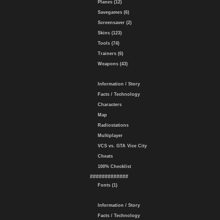
Planes (12)
Savegames (6)
Screensaver (2)
Skins (123)
Tools (74)
Trainers (6)
Weapons (43)
Information / Story
Facts / Technology
Characters
Map
Radiostations
Multiplayer
VCS vs. GTA Vice City
Cheats
100% Checklist
#############
Fonts (1)
Information / Story
Facts / Technology