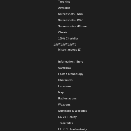
Trophies
Artworks
Screenshots - NDS
Screenshots - PSP
Screenshots - iPhone
Cheats
100% Checklist
#############
Miscellaneous (1)
Information / Story
Gameplay
Facts / Technology
Characters
Locations
Map
Radiostations
Weapons
Nummern & Websites
LC vs. Reality
Teasersites
EFLC 1. Trailer-Analy.