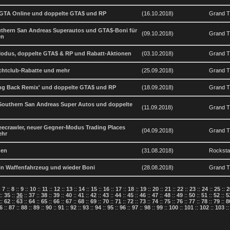
 GTA Online und doppelte GTA$ und RP
(16.10.2018)
Grand Th
uthern San Andreas Superautos und GTA$-Boni für
(09.10.2018)
Grand Th
en
odus, doppelte GTA$ & RP und Rabatt-Aktionen
(03.10.2018)
Grand Th
chtclub-Rabatte und mehr
(25.09.2018)
Grand Th
ng Back Remix' und doppelte GTA$ und RP
(18.09.2018)
Grand Th
Southern San Andreas Super Autos und doppelte
(11.09.2018)
Grand Th
eecrawler, neuer Gegner-Modus Trading Places
(04.09.2018)
Grand Th
ehr
nen
(31.08.2018)
Rockst
ein Waffenfahrzeug und wieder Boni
(28.08.2018)
Grand Th
:
7
::
8
::
9
::
10
::
11
::
12
::
13
::
14
::
15
::
16
::
17
::
18
::
19
::
20
::
21
::
22
::
23
::
24
::
25
::
2
::
35
::
36
::
37
::
38
::
39
::
40
::
41
::
42
::
43
::
44
::
45
::
46
::
47
::
48
::
49
::
50
::
51
::
52
::
5
::
62
::
63
::
64
::
65
::
66
::
67
::
68
::
69
::
70
::
71
::
72
::
73
::
74
::
75
::
76
::
77
::
78
::
79
::
8
6
::
87
::
88
::
89
::
90
::
91
::
92
::
93
::
94
::
95
::
96
::
97
::
98
::
99
::
100
::
101
::
102
::
103
: