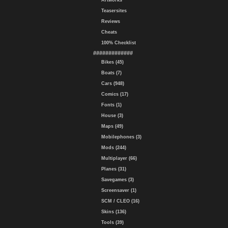
Artworks
Teasersites
Reviews
Cheats
100% Checklist
#############
Bikes (45)
Boats (7)
Cars (948)
Comics (17)
Fonts (1)
House (3)
Maps (49)
Mobilephones (3)
Mods (244)
Multiplayer (66)
Planes (31)
Savegames (3)
Screensaver (1)
SCM / CLEO (16)
Skins (136)
Tools (39)