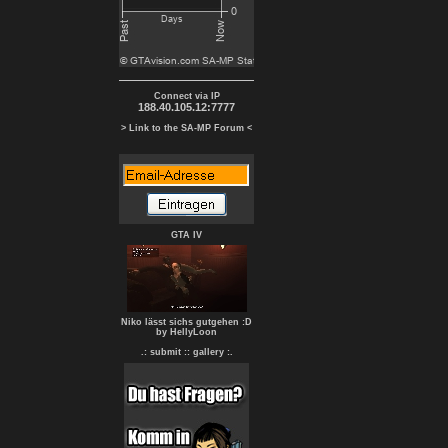
Connect via IP
188.40.105.12:7777
> Link to the SA-MP Forum <
GTA IV
Niko lässt sichs gutgehen :D
by HellyLoon
.: submit :
: gallery :.