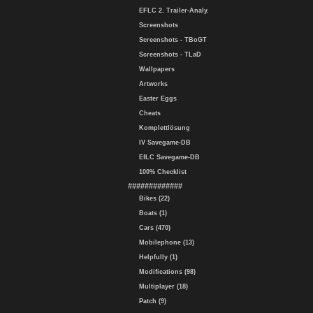
EFLC 2. Trailer-Analy.
Screenshots
Screenshots - TBoGT
Screenshots - TLaD
Wallpapers
Artworks
Easter Eggs
Cheats
Komplettlösung
IV Savegame-DB
EfLC Savegame-DB
100% Checklist
#############
Bikes (22)
Boats (1)
Cars (470)
Mobilephone (13)
Helpfully (1)
Modifications (98)
Multiplayer (18)
Patch (9)