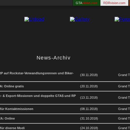
GTA
vision.com
RDRvision.com
News-Archiv
P auf Rockstar-Verwandlungsrennen und Biker-
(30.11.2018)
Grand Th
A: Online gratis
(20.11.2018)
Grand Th
t- & Export-Missionen und doppelte GTA$ und RP
(13.11.2018)
Grand Th
für Kontaktmissionen
(08.11.2018)
Grand Th
TA: Online
(31.10.2018)
Grand Th
für diverse Modi
(24.10.2018)
Grand Th