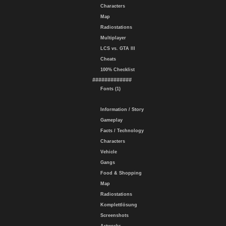
Characters
Map
Radiostations
Multiplayer
LCS vs. GTA III
Cheats
100% Checklist
#############
Fonts (1)
Information / Story
Gameplay
Facts / Technology
Characters
Vehicle
Gangs
Food & Shopping
Map
Radiostations
Komplettlösung
Screenshots