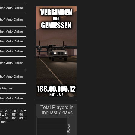
eft Auto Online
eft Auto Online
eft Auto Online
eft Auto Online
eft Auto Online
eft Auto Online
eft Auto Online
ar Games
eft Auto Online
6
::
27
::
28
::
29
::
3
::
54
::
55
::
56
::
0
::
81
::
82
::
83
::
:
104
::