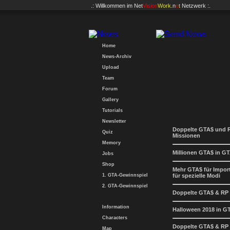
.: Willkommen im
Net
Vision
Work
.n
e
t
Netzwerk :.
Home
News-Archiv
Upload
Team
Forum
Gallery
Tutorials
Newsletter
Doppelte GTA$ und R
Quiz
Missionen
Memory
Millionen GTA$ in GT
Jobs
Shop
Mehr GTA$ für Impor
1. GTA-Gewinnspiel
für spezielle Modi
2. GTA-Gewinnspiel
Doppelte GTA$ & RP 
Information
Halloween 2018 in G
Characters
Doppelte GTA$ & RP 
Map