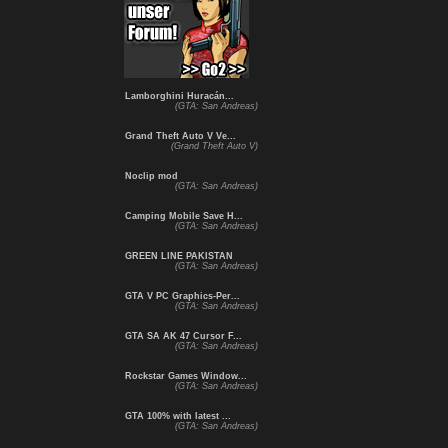
Lamborghini Huracán...
(GTA: San Andreas)
Grand Theft Auto V Ve...
(Grand Theft Auto V)
Noclip mod
(GTA: San Andreas)
Camping Mobile Save H...
(GTA: San Andreas)
GREEN LINE PAKISTAN
(GTA: San Andreas)
GTA V PC Graphics-Per...
(GTA: San Andreas)
GTA SA AK 47 Cursor F...
(GTA: San Andreas)
Rockstar Games Window...
(GTA: San Andreas)
GTA 100% with latest ...
(GTA: San Andreas)