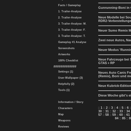
Facts / Gameplay
Gunrunning-Boni in
1. Trailer-Analyse
Neue Modelle bei So
2. Trailer-Analyse
RDR2-Vorbestellung
3. Trailer-Analyse: M.
3. Trailer-Analyse: F.
Neuer Sumo Remix M
3. Trailer-Analyse: T.
Zwei neue Autos, Na
Gameplay #1 Analyse
Screenshots
Neuer Modus 'Runni
Artworks
Neue Fahrzeuge bei 
100% Checklist
GTA$ + RP
#############
Settings (1)
Neues Auto Canis Fr
(Remix), Boni und m
User-Wallpaper (3)
Helpfully (2)
Neue Kubrick-Editio
Tools (1)
Diese Woche gibt's 
Information / Story
::
1
::
2
::
3
::
4
::
5
::
6
:
Characters
30
::
31
::
32
::
33
::
34
Map
57
::
58
::
59
::
60
::
61
84
::
85
::
8
Weapons
Reviews