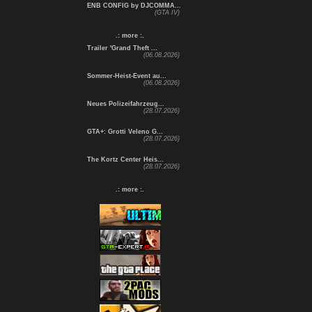
ENB CONFIG by DJCOMMA...
(GTA IV)
.: more :.
Trailer 'Grand Theft ...
(06.08.2026)
Sommer-Heist-Event au...
(06.08.2026)
Neues Polizeifahrzeug...
(28.07.2026)
GTA+: Grotti Veleno G...
(28.07.2026)
The Kortz Center Heis...
(28.07.2026)
.: more :.