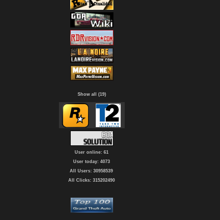
Show all (19)
User online: 61
User today: 4073
All Users: 30958539
All Clicks: 315202490