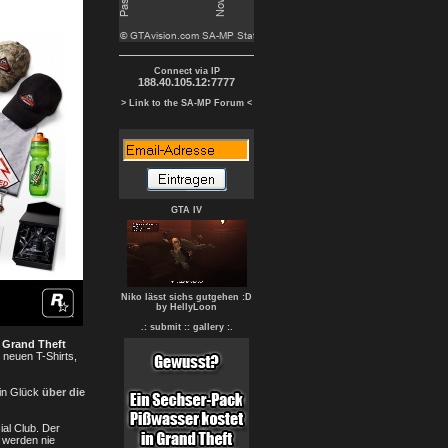
Connect via IP
188.40.105.12:7777
> Link to the SA-MP Forum <
GTA IV
Niko lässt sichs gutgehen :D
by HellyLoon
.: submit :
: gallery :.
n Grand Theft
 neuen T-Shirts,
in Glück
über die
al Club. Der
n werden nie