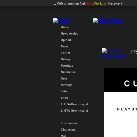
.: Willkommen im
Net
Vision
Work
.n
e
t
Netzwerk :.
Home
News-Archiv
Upload
Team
P
Forum
Gallery
Tutorials
Newsletter
Quiz
Memory
Jobs
Shop
1. GTA-Gewinnspiel
2. GTA-Gewinnspiel
Information
Characters
Map