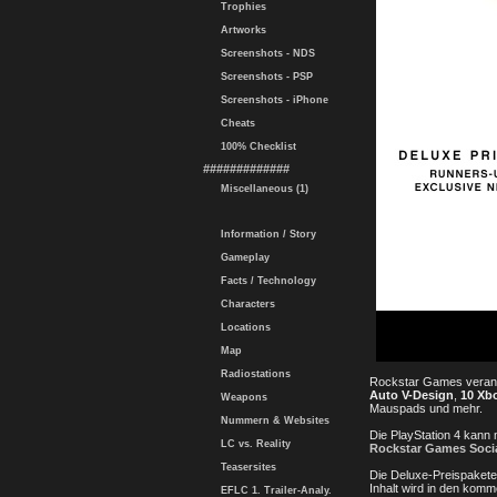
Trophies
Artworks
Screenshots - NDS
Screenshots - PSP
Screenshots - iPhone
Cheats
100% Checklist
#############
Miscellaneous (1)
Information / Story
Gameplay
Facts / Technology
Characters
Locations
Map
Radiostations
Rockstar Games veransta
Auto V-Design
,
10 Xb
Weapons
Mauspads und mehr.
Nummern & Websites
Die PlayStation 4 kann
LC vs. Reality
Rockstar Games Socia
Teasersites
Die Deluxe-Preispakete
Inhalt wird in den ko
EFLC 1. Trailer-Analy.