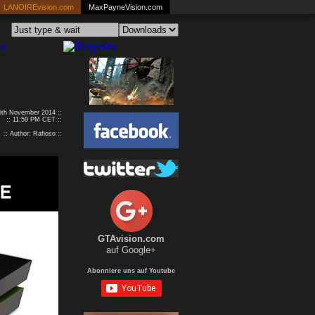
LANOIREvision.com
MaxPayneVision.com
25th November 2014 ::
:: 11:59 PM CET ::
:: Author: Rafioso ::
GTAvision.com
auf Google+
Abonniere uns auf Youtube