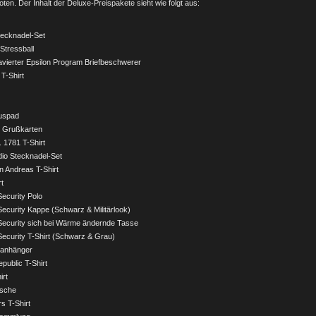
oten. Der Inhalt der Deluxe-Preispakete sieht wie folgt aus:
tecknadel-Set
 Stressball
ravierter Epsilon Program Briefbeschwerer
 T-Shirt
auspad
t Grußkarten
 1781 T-Shirt
io Stecknadel-Set
n Andreas T-Shirt
rt
ecurity Polo
ecurity Kappe (Schwarz & Militärlook)
ecurity sich bei Wärme ändernde Tasse
ecurity T-Shirt (Schwarz & Grau)
lanhänger
public T-Shirt
irt
asche
s T-Shirt