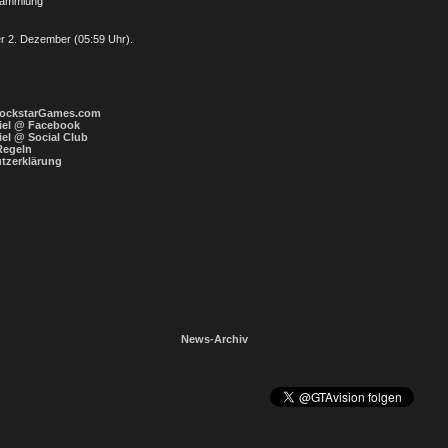
sammlung
er 2. Dezember (05:59 Uhr).
ockstarGames.com
iel @ Facebook
el @ Social Club
 Regeln
tzerklärung
News-Archiv