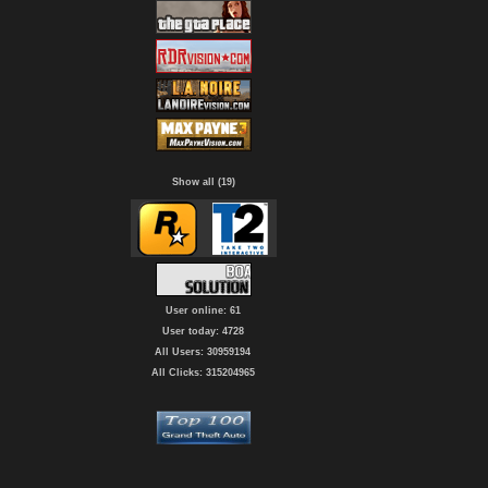
Show all (19)
User online: 61
User today: 4728
All Users: 30959194
All Clicks: 315204965