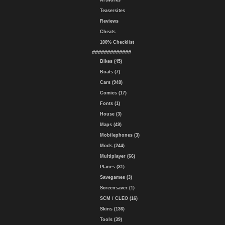
Artworks
Teasersites
Reviews
Cheats
100% Checklist
#############
Bikes (45)
Boats (7)
Cars (948)
Comics (17)
Fonts (1)
House (3)
Maps (49)
Mobilephones (3)
Mods (244)
Multiplayer (66)
Planes (31)
Savegames (3)
Screensaver (1)
SCM / CLEO (16)
Skins (136)
Tools (39)