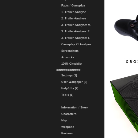
Facts / Gameplay
1. Trailer-Analyse
2. Trailer-Analyse
3. Trailer-Analyse: M.
3. Trailer-Analyse: F.
3. Trailer-Analyse: T.
Gameplay #1 Analyse
Screenshots
Artworks
100% Checklist
#############
Settings (1)
User-Wallpaper (3)
Helpfully (2)
Tools (1)
Information / Story
Characters
Map
Weapons
Reviews