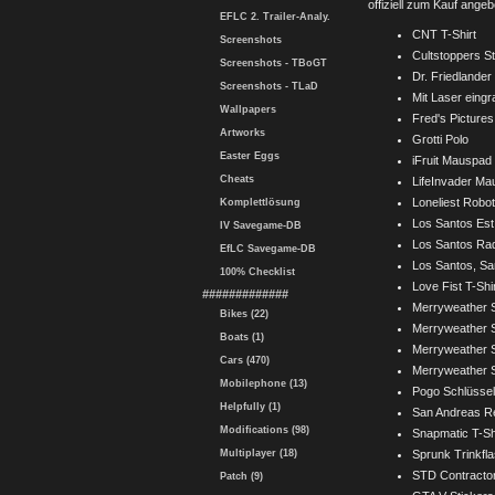
offiziell zum Kauf angeb
EFLC 2. Trailer-Analy.
CNT T-Shirt
Screenshots
Cultstoppers S
Screenshots - TBoGT
Dr. Friedlander
Screenshots - TLaD
Mit Laser eing
Wallpapers
Fred's Pictures
Artworks
Grotti Polo
Easter Eggs
iFruit Mauspad
Cheats
LifeInvader M
Loneliest Robo
Komplettlösung
Los Santos Est.
IV Savegame-DB
Los Santos Rad
EfLC Savegame-DB
Los Santos, Sa
100% Checklist
Love Fist T-Shi
#############
Merryweather S
Bikes (22)
Merryweather S
Boats (1)
Merryweather S
Cars (470)
Merryweather S
Mobilephone (13)
Pogo Schlüsse
Helpfully (1)
San Andreas Re
Modifications (98)
Snapmatic T-Sh
Multiplayer (18)
Sprunk Trinkfl
STD Contractor
Patch (9)