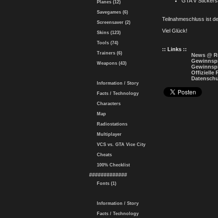
GTA V Sticker
Planes (12)
Savegames (6)
Teilnahmeschluss ist d
Screensaver (2)
Viel Glück!
Skins (123)
Tools (74)
:: Links ::
Trainers (6)
News @ R
Gewinnsp
Weapons (43)
Gewinnspi
Offizielle
Datenschu
Information / Story
Facts / Technology
Characters
Map
Radiostations
Multiplayer
VCS vs. GTA Vice City
Cheats
100% Checklist
#############
Fonts (1)
Information / Story
Facts / Technology