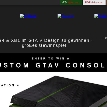
GTA
vision.com
RDRvision.com
:: 
S4 & XB1 im GTA V Design zu gewinnen -
großes Gewinnspiel