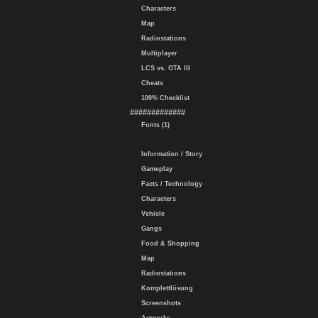
Characters
Map
Radiostations
Multiplayer
LCS vs. GTA III
Cheats
100% Checklist
#############
Fonts (1)
Information / Story
Gameplay
Facts / Technology
Characters
Vehicle
Gangs
Food & Shopping
Map
Radiostations
Komplettlösung
Screenshots