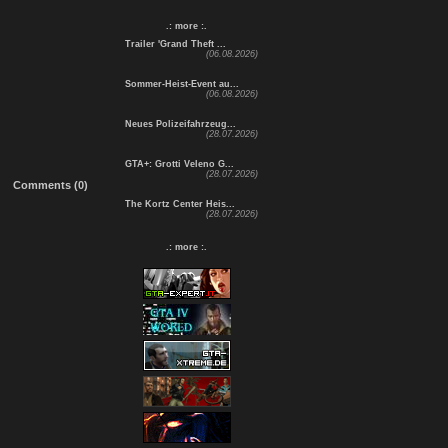
.: more :.
Trailer 'Grand Theft ...
(06.08.2026)
Sommer-Heist-Event au...
(06.08.2026)
Neues Polizeifahrzeug...
(28.07.2026)
GTA+: Grotti Veleno G...
(28.07.2026)
Comments (0)
The Kortz Center Heis...
(28.07.2026)
.: more :.