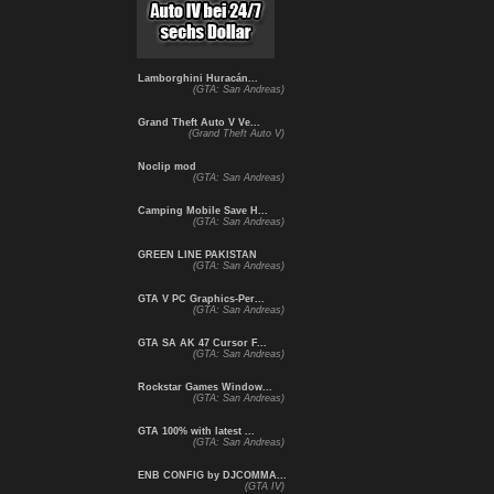
Lamborghini Huracán...
(GTA: San Andreas)
Grand Theft Auto V Ve...
(Grand Theft Auto V)
Noclip mod
(GTA: San Andreas)
Camping Mobile Save H...
(GTA: San Andreas)
GREEN LINE PAKISTAN
(GTA: San Andreas)
GTA V PC Graphics-Per...
(GTA: San Andreas)
GTA SA AK 47 Cursor F...
(GTA: San Andreas)
Rockstar Games Window...
(GTA: San Andreas)
GTA 100% with latest ...
(GTA: San Andreas)
ENB CONFIG by DJCOMMA...
(GTA IV)