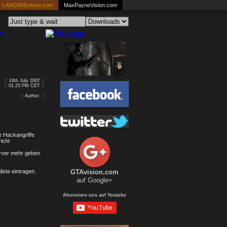
LANOIREvision.com
MaxPayneVision.com
:: 24th July 2007 ::
:: 01:25 PM CET ::
:: Author: ::
e Hackangriffe
icht
erver mehr geben
iste eintragen.
GTAvision.com
auf Google+
Abonniere uns auf Youtube