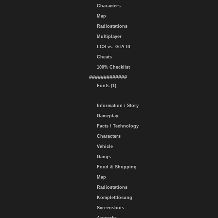
Characters
Map
Radiostations
Multiplayer
LCS vs. GTA III
Cheats
100% Checklist
#############
Fonts (1)
Information / Story
Gameplay
Facts / Technology
Characters
Vehicle
Gangs
Food & Shopping
Map
Radiostations
Komplettlösung
Screenshots