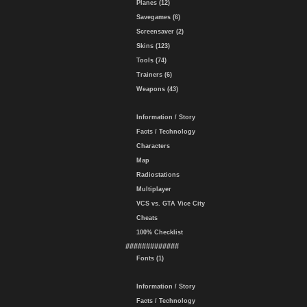
Planes (12)
Savegames (6)
Screensaver (2)
Skins (123)
Tools (74)
Trainers (6)
Weapons (43)
Information / Story
Facts / Technology
Characters
Map
Radiostations
Multiplayer
VCS vs. GTA Vice City
Cheats
100% Checklist
#############
Fonts (1)
Information / Story
Facts / Technology