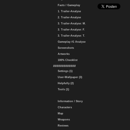
Facts / Gameplay
1. Trailer-Analyse
2. Trailer-Analyse
3. Trailer-Analyse: M.
3. Trailer-Analyse: F.
3. Trailer-Analyse: T.
Gameplay #1 Analyse
Screenshots
Artworks
100% Checklist
#############
Settings (1)
User-Wallpaper (3)
Helpfully (2)
Tools (1)
Information / Story
Characters
Map
Weapons
Reviews