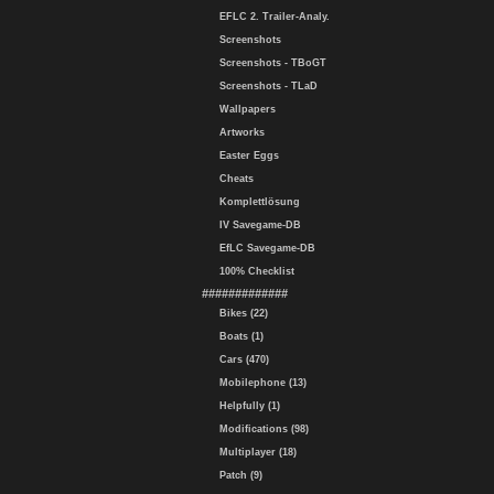
EFLC 2. Trailer-Analy.
Screenshots
Screenshots - TBoGT
Screenshots - TLaD
Wallpapers
Artworks
Easter Eggs
Cheats
Komplettlösung
IV Savegame-DB
EfLC Savegame-DB
100% Checklist
#############
Bikes (22)
Boats (1)
Cars (470)
Mobilephone (13)
Helpfully (1)
Modifications (98)
Multiplayer (18)
Patch (9)