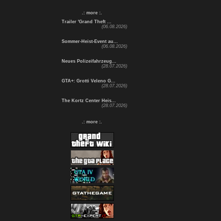
.: more :.
Trailer 'Grand Theft ...
(06.08.2026)
Sommer-Heist-Event au...
(06.08.2026)
Neues Polizeifahrzeug...
(28.07.2026)
GTA+: Grotti Veleno G...
(28.07.2026)
The Kortz Center Heis...
(28.07.2026)
.: more :.