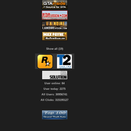
Show all (19)
User online: 84
User today: 2275
All Users: 30956741
All Clicks: 315195127