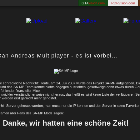
GTA
vision.com
RDRvision.com
San Andreas Multiplayer - es ist vorbei...
ine schreckliche Nachricht: Heute, am 24. Juli 2007 wurde das Projekt SA-MP aufgegeben. Di
m und das SA-MP Team konnte nichts dagegen ausrichten, geschweige denn etwas durch Ger
ehlender finanzieller Mittel.
twickler verständlicherweise nicht heraus, das heißt es wird keine Liste der verfügbaren S
er werden erst garnicht mehr gehostet.
hin Server gehostet werden, man muss nur die IP kennen und den Server in seine Favoritenl
 Namen aller Fans des SA-MP Mods sagen:
Danke, wir hatten eine schöne Zeit!