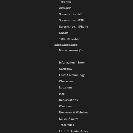
Trophies
Artworks
Screenshots - NDS
Screenshots - PSP
Screenshots - iPhone
Cheats
100% Checklist
#############
Miscellaneous (1)
Information / Story
Gameplay
Facts / Technology
Characters
Locations
Map
Radiostations
Weapons
Nummern & Websites
LC vs. Reality
Teasersites
EFLC 1. Trailer-Analy.