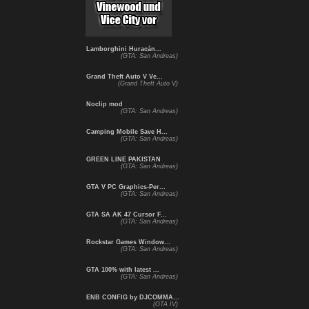
Lamborghini Huracán...
(GTA: San Andreas)
Grand Theft Auto V Ve...
(Grand Theft Auto V)
Noclip mod
(GTA: San Andreas)
Camping Mobile Save H...
(GTA: San Andreas)
GREEN LINE PAKISTAN
(GTA: San Andreas)
GTA V PC Graphics-Per...
(GTA: San Andreas)
GTA SA AK 47 Cursor F...
(GTA: San Andreas)
Rockstar Games Window...
(GTA: San Andreas)
GTA 100% with latest ...
(GTA: San Andreas)
ENB CONFIG by DJCOMMA...
(GTA IV)