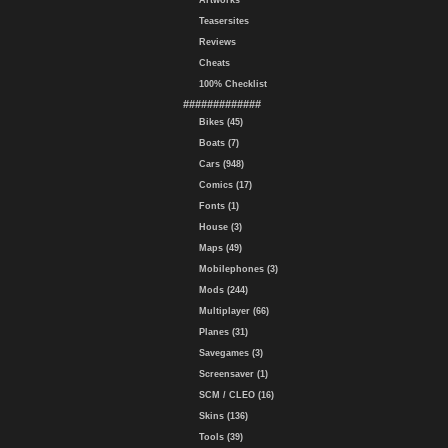
Artworks
Teasersites
Reviews
Cheats
100% Checklist
#############
Bikes (45)
Boats (7)
Cars (948)
Comics (17)
Fonts (1)
House (3)
Maps (49)
Mobilephones (3)
Mods (244)
Multiplayer (66)
Planes (31)
Savegames (3)
Screensaver (1)
SCM / CLEO (16)
Skins (136)
Tools (39)