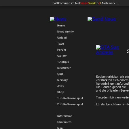
.: Willkommen im
Net
Vision
Work
.n
e
t
Netzwerk :.
Home
News-Archiv
Upload
Team
Forum
Gallery
Tutorials
Newsletter
Quiz
Soeben erhielten wir e
verstärkten sich enor
Memory
hervorbringen aufgrund f
Jobs
Die Source geben die En
und die offiziellen Serv
Shop
Trotzdem können weiter
1. GTA-Gewinnspiel
Ich denke ich kann im
2. GTA-Gewinnspiel
Information
Characters
Map