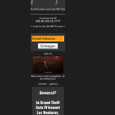
Connect via IP
188.40.105.12:7777
> Link to the SA-MP Forum <
GTA IV
Niko lässt sichs gutgehen :D
by HellyLoon
.: submit :
: gallery :.