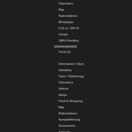
Characters
Map
Radiostations
Multiplayer
LCS vs. GTA III
Cheats
100% Checklist
#############
Fonts (1)
Information / Story
Gameplay
Facts / Technology
Characters
Vehicle
Gangs
Food & Shopping
Map
Radiostations
Komplettlösung
Screenshots