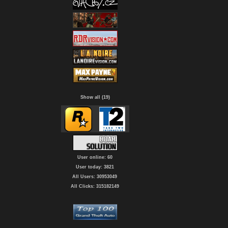
Show all (19)
User online: 60
User today: 3821
All Users: 30953049
All Clicks: 315182149