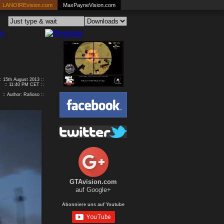
LANOIREvision.com
MaxPayneVision.com
:: 15th August 2013 ::
:: 11:40 PM CET ::
:: Author: Rafioso ::
GTAvision.com
auf Google+
Abonniere uns auf Youtube