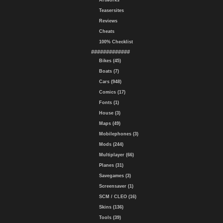
Artworks
Teasersites
Reviews
Cheats
100% Checklist
#############
Bikes (45)
Boats (7)
Cars (948)
Comics (17)
Fonts (1)
House (3)
Maps (49)
Mobilephones (3)
Mods (244)
Multiplayer (66)
Planes (31)
Savegames (3)
Screensaver (1)
SCM / CLEO (16)
Skins (136)
Tools (39)