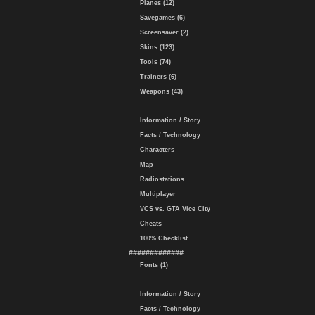
Planes (12)
Savegames (6)
Screensaver (2)
Skins (123)
Tools (74)
Trainers (6)
Weapons (43)
Information / Story
Facts / Technology
Characters
Map
Radiostations
Multiplayer
VCS vs. GTA Vice City
Cheats
100% Checklist
#############
Fonts (1)
Information / Story
Facts / Technology