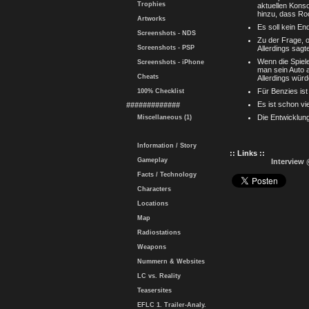
Trophies
aktuellen Kons
hinzu, dass Ro
Artworks
Es soll kein En
Screenshots - NDS
Zu der Frage, o
Screenshots - PSP
Allerdings sagt
Wenn die Spiele
Screenshots - iPhone
man sein Auto 
Cheats
Allerdings würd
Für Benzies is
100% Checklist
Es ist schon vie
#############
Die Entwicklung
Miscellaneous (1)
Information / Story
:: Links ::
Gameplay
Interview
Facts / Technology
Characters
Locations
Map
Radiostations
Weapons
Nummern & Websites
LC vs. Reality
Teasersites
EFLC 1. Trailer-Analy.