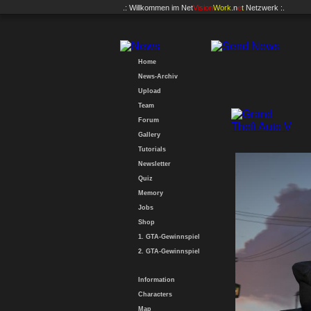
.: Willkommen im
Net
Vision
Work
.n
e
t
Netzwerk :.
Home
News-Archiv
Upload
Team
Forum
Gallery
Tutorials
Newsletter
Quiz
Memory
Jobs
Shop
1. GTA-Gewinnspiel
2. GTA-Gewinnspiel
Information
Characters
Map