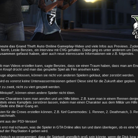
heute das Grand Theft Auto Online Gameplay-Video
und viele Infos aus Previews. Zude
North, Leslie Benzies, ein Interview mit
CVG
gehalten. Dabei ging es unter anderem um Deta
zusammen gefasst haben
, aber auch neue interessante Informationen wie z.B. folgendes.
ob man Videos erstellen kann, sagte Benzies, dass sie einen Traum haben, dass man am End
en Knopf drückt und man das gespielte Spiel als Film ansehen kann.
euge abgeschlossen, können sie nicht von anderen Spielern geklaut, aber zerstört werden.
ird es vorerst keine Unterwassermissionen geben! Diese sind für die Zukunft aber geplant.
 zu zweit, nicht zu viert gespielt werden.
"Minispiel", können einen andere Spieler nicht töten.
fene Charaktere kann man anrufen und um Hilfe bitten. Z.B. kann man in einem Rennen denjen
 mittels eines Kampfjets zerstören lassen, indem man einen Charakter aus dem Militär um Hilfe
 Stelle eine Biker-Gang an.
isten für die Crews erstellen können. Z.B. fünf Gamemodes: 1. Rennen, 2. Deathmatch, 3. R
eatchmath.
mt aus der PS3-Version!
erst mal schauen, was die Spieler in GTA Online alles tun und dann überlegen, ob es eine Ve
uf der PlayStation 4 geben wird.
echnisch so programmiert, dass die Spielwelt unendlich groß sein könnte, wenn die Disk bzw.