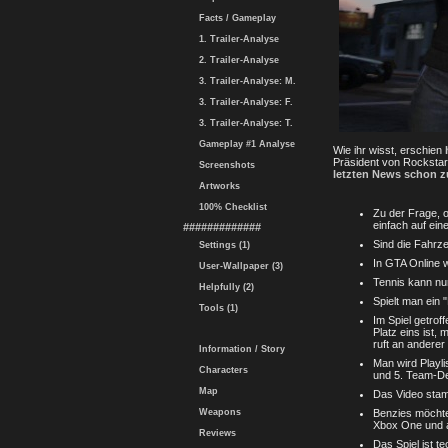
Facts / Gameplay
1. Trailer-Analyse
2. Trailer-Analyse
3. Trailer-Analyse: M.
3. Trailer-Analyse: F.
3. Trailer-Analyse: T.
Gameplay #1 Analyse
Wie ihr wisst, erschien
Präsident von Rockstar 
Screenshots
letzten News schon 
Artworks
100% Checklist
Zu der Frage, 
einfach auf ein
#############
Sind die Fahrz
Settings (1)
In GTA Online w
User-Wallpaper (3)
Tennis kann nur
Helpfully (2)
Spielt man ein 
Tools (1)
Im Spiel getrof
Platz eins ist,
ruft an anderer
Information / Story
Man wird Playl
Characters
und 5. Team-D
Map
Das Video stam
Weapons
Benzies möchte 
Xbox One und a
Reviews
Das Spiel ist t