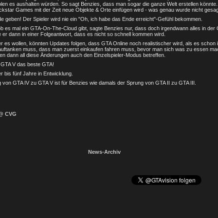
olen es aushalten würden. So sagt Benzies, dass man sogar die ganze Welt erstellen könnte.
ckstar Games mit der Zeit neue Objekte & Orte einfügen wird - was genau wurde nicht gesag
de geben! Der Spieler wird nie ein "Oh, ich habe das Ende erreicht"-Gefühl bekommen.
b es mal ein GTA-On-The-Cloud gibt, sagte Benzies nur, dass doch irgendwann alles in der C
e er dann in einer Folgeantwort, dass es nicht so schnell kommen wird.
r es wollen, könnten Updates folgen, dass GTA Online noch realistischer wird, als es schon i
auftanken muss, dass man zuerst einkaufen fahren muss, bevor man sich was zu essen m
en dann all diese Änderungen auch den Einzelspieler-Modus betreffen.
t GTA V das beste GTA!
r bis fünf Jahre in Entwicklung.
 von GTA IV zu GTA V ist für Benzies wie damals der Sprung von GTA II zu GTA III.
 @ CVG
News-Archiv