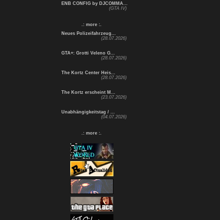
ENB CONFIG by DJCOMMA...
(GTA IV)
.: more :.
Neues Polizeifahrzeug...
(28.07.2026)
GTA+: Grotti Veleno G...
(28.07.2026)
The Kortz Center Heis...
(28.07.2026)
The Kortz erscheint M...
(23.07.2026)
Unabhängigkeitstag / ...
(04.07.2026)
.: more :.