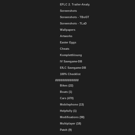
EFLC 2. Trailer-Analy.
Screenshots
Screenshots - TBoGT
Screenshots - TLaD
Wallpapers
Artworks
Easter Eggs
Cheats
Komplettlösung
IV Savegame-DB
EfLC Savegame-DB
100% Checklist
#############
Bikes (22)
Boats (1)
Cars (470)
Mobilephone (13)
Helpfully (1)
Modifications (98)
Multiplayer (18)
Patch (9)