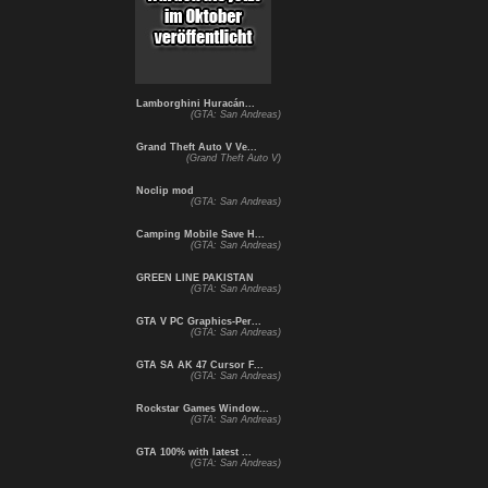
Lamborghini Huracán...
(GTA: San Andreas)
Grand Theft Auto V Ve...
(Grand Theft Auto V)
Noclip mod
(GTA: San Andreas)
Camping Mobile Save H...
(GTA: San Andreas)
GREEN LINE PAKISTAN
(GTA: San Andreas)
GTA V PC Graphics-Per...
(GTA: San Andreas)
GTA SA AK 47 Cursor F...
(GTA: San Andreas)
Rockstar Games Window...
(GTA: San Andreas)
GTA 100% with latest ...
(GTA: San Andreas)