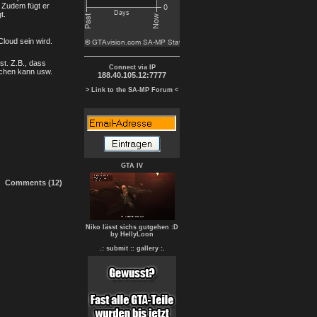
 Zudem fügt er
t.
loud sein wird.
st. Z.B., dass
Connect via IP
achen kann usw.
188.40.105.12:7777
> Link to the SA-MP Forum <
GTA IV
Comments (12)
Niko lässt sichs gutgehen :D
by HellyLoon
.: submit :
: gallery :.