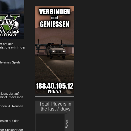
m hat der
ils,
die wir in der
e eines Spiels
igen, der auf
 bittet. Oder man
ennen, 4. Rennen
rsion auf der
 der Speicher der