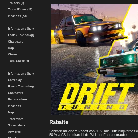
Trainers (1)
Trains/Trams (12)
Weapons (53)
Information / Story
Facts / Technology
Characters
Map
Cheats
100% Checklist
Information / Story
Gameplay
Facts / Technology
Characters
Radiostations
Weapons
Map
Teasersites
Rabatte
Screenshots
Schlittert mit einem Rabatt von 30 % auf Drifttuningverbes
Artworks
50 % auf Schrotthandel die Welt der Fahrzeugraube.