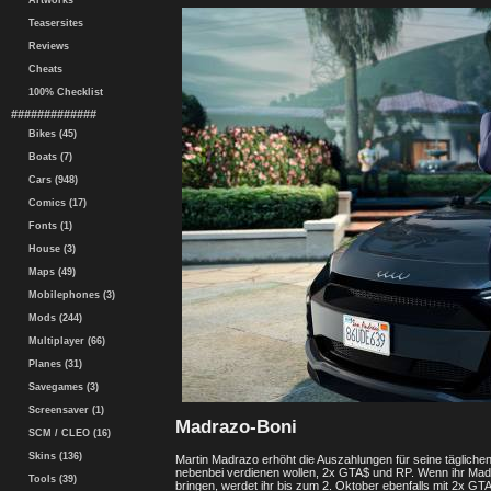
Artworks
Teasersites
Reviews
Cheats
100% Checklist
#############
Bikes (45)
Boats (7)
Cars (948)
Comics (17)
Fonts (1)
House (3)
Maps (49)
Mobilephones (3)
Mods (244)
Multiplayer (66)
Planes (31)
Savegames (3)
Screensaver (1)
Madrazo-Boni
SCM / CLEO (16)
Skins (136)
Martin Madrazo erhöht die Auszahlungen für seine täglichen
nebenbei verdienen wollen, 2x GTA$ und RP. Wenn ihr Madr
Tools (39)
bringen, werdet ihr bis zum 2. Oktober ebenfalls mit 2x GT