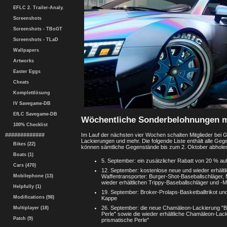
EFLC 2. Trailer-Analy.
Screenshots
Screenshots - TBoGT
Screenshots - TLaD
Wallpapers
Artworks
Easter Eggs
Cheats
Komplettlösung
IV Savegame-DB
EfLC Savegame-DB
Wöchentliche Sonderbelohnungen 
100% Checklist
Im Lauf der nächsten vier Wochen schalten Mitglieder bei G
#############
Lackierungen und mehr. Die folgende Liste enthält alle Ge
Bikes (22)
können sämtliche Gegenstände bis zum 2. Oktober abholen,
Boats (1)
5. September: ein zusätzlicher Rabatt von 20 % au
Cars (470)
12. September: kostenlose neue und wieder erhält
Waffentransporter: Burger-Shot-Baseballschläger,
Mobilephone (13)
wieder erhältlichen Trippy-Baseballschläger und -
Helpfully (1)
19. September: Broker-Prolaps-Basketballtrikot un
Modifications (98)
Kappe
26. September: die neue Chamäleon-Lackierung "B
Multiplayer (18)
Perle" sowie die wieder erhältliche Chamäleon-La
Patch (9)
prismatische Perle"