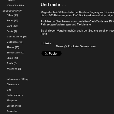
Cheats
Und mehr …
100% Checklist
#############
Mitglieder bei GTA+ erhalten außerdem Zugang zur Vinewoo
bis zu 100 Fahrzeuge auf fünf Stockwerken und einer eige
Bikes (35)
Boats (12)
Profitiert darüber hinaus von speziellen CashCards mit 15 
Fahrzeuganforderungen und Taxidiensten.
Cars (294)
Zu all diesen Vorteilen gehört auch der Zugang zu einer ro
Fonts (1)
mehr.
Modifications (19)
Multiplayer (4)
:: Links ::
News @ RockstarGames.com
Planes (25)
Screensaver (1)
Skins (27)
Tools (2)
Weapons (5)
Information / Story
Characters
Map
Radiostations
Weapons
Screenshots
Artworks