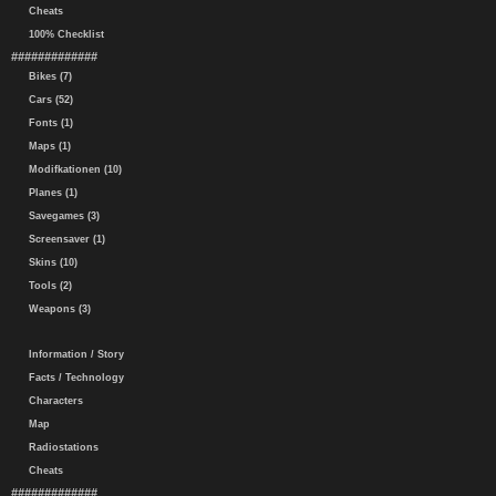
Cheats
100% Checklist
#############
Bikes (7)
Cars (52)
Fonts (1)
Maps (1)
Modifkationen (10)
Planes (1)
Savegames (3)
Screensaver (1)
Skins (10)
Tools (2)
Weapons (3)
Information / Story
Facts / Technology
Characters
Map
Radiostations
Cheats
#############