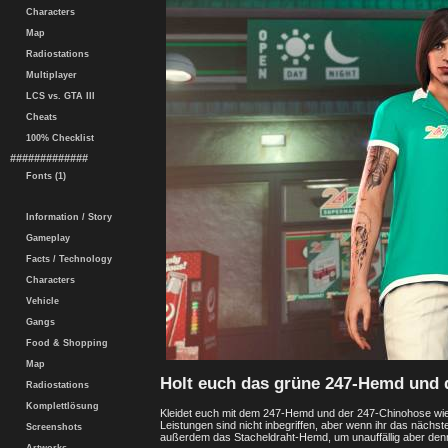
Characters
Map
Radiostations
Multiplayer
LCS vs. GTA III
Cheats
100% Checklist
#############
Fonts (1)
Information / Story
Gameplay
Facts / Technology
Characters
Vehicle
Gangs
Food & Shopping
Map
Holt euch das grüne 247-Hemd und 
Radiostations
Komplettlösung
Kleidet euch mit dem 247-Hemd und der 247-Chinohose wie 
Leistungen sind nicht inbegriffen, aber wenn ihr das nächst
Screenshots
außerdem das Stacheldraht-Hemd, um unauffällig aber denn