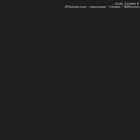
.: Code, Content &
GTAvision.com
::
Impressum
::
Contact
::
RDRvision