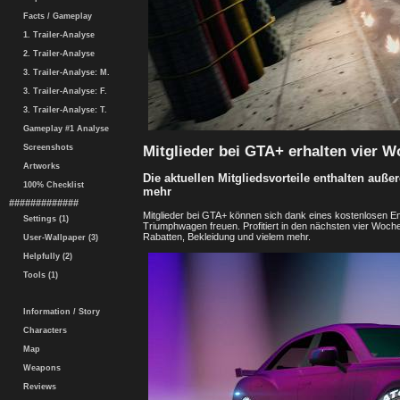
Facts / Gameplay
1. Trailer-Analyse
2. Trailer-Analyse
3. Trailer-Analyse: M.
3. Trailer-Analyse: F.
3. Trailer-Analyse: T.
Gameplay #1 Analyse
Mitglieder bei GTA+ erhalten vier
Screenshots
Artworks
Die aktuellen Mitgliedsvorteile enthalten auß
100% Checklist
mehr
#############
Mitglieder bei GTA+ können sich dank eines kostenlosen En
Settings (1)
Triumphwagen freuen. Profitiert in den nächsten vier Woch
Rabatten, Bekleidung und vielem mehr.
User-Wallpaper (3)
Helpfully (2)
Tools (1)
Information / Story
Characters
Map
Weapons
Reviews