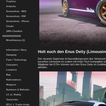
Trophies
Artworks
Screenshots - NDS
Screenshots - PSP
Screenshots - iPhone
Cheats
100% Checklist
#############
Miscellaneous (1)
Information / Story
Holt euch den Enus Deity (Limousin
Gameplay
Der neueste Superstar im Ausstellungsraum des Vinewood Ca
Facts / Technology
luxuriöse Limousine ist zudem mit Imani Tech kompatibel u
Mitglieder bei GTA+ können sich den Enus Deity im Goldbl
Characters
abholen.
Locations
Map
Radiostations
Weapons
Nummern & Websites
LC vs. Reality
Teasersites
EFLC 1. Trailer-Analy.