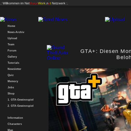
.: Willkommen im
Net
Vision
Work
.n
e
t
Netzwerk :.
Home
News-Archiv
Upload
Team
GTA+: Diesen Mon
Forum
Belo
Gallery
Tutorials
Newsletter
Quiz
Memory
Jobs
Shop
1. GTA-Gewinnspiel
2. GTA-Gewinnspiel
Information
Characters
Map