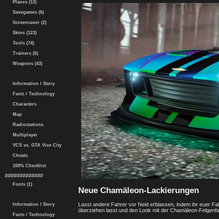
Planes (12)
Savegames (6)
Screensaver (2)
Skins (123)
Tools (74)
Trainers (6)
Weapons (43)
Information / Story
Facts / Technology
Characters
Map
Radiostations
Multiplayer
VCS vs. GTA Vice City
Cheats
100% Checklist
#############
Fonts (1)
Neue Chamäleon-Lackierungen
Lasst andere Fahrer vor Neid erblassen, indem ihr euer Fa
Information / Story
überziehen lasst und den Look mit der Chamäleon-Felgenfa
Facts / Technology