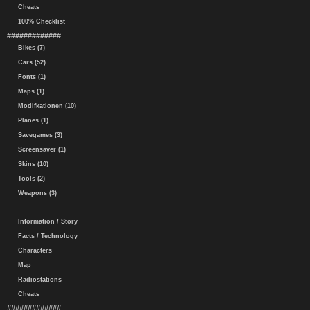
Cheats
100% Checklist
#############
Bikes (7)
Cars (52)
Fonts (1)
Maps (1)
Modifkationen (10)
Planes (1)
Savegames (3)
Screensaver (1)
Skins (10)
Tools (2)
Weapons (3)
Information / Story
Facts / Technology
Characters
Map
Radiostations
Cheats
#############