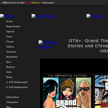
.: Willkommen im
Net
Vision
Work
.n
e
t
Netzwerk :.
Home
News-Archiv
Upload
Team
GTA+: Grand Thef
Forum
Stories und China
Gallery
ink
Tutorials
Newsletter
Quiz
Memory
Jobs
Shop
1. GTA-Gewinnspiel
2. GTA-Gewinnspiel
Information
Characters
Map