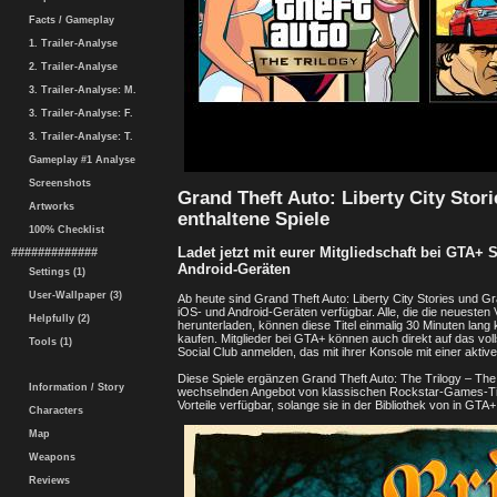
Facts / Gameplay
1. Trailer-Analyse
2. Trailer-Analyse
3. Trailer-Analyse: M.
3. Trailer-Analyse: F.
3. Trailer-Analyse: T.
Gameplay #1 Analyse
Screenshots
Grand Theft Auto: Liberty City Stor
Artworks
enthaltene Spiele
100% Checklist
Ladet jetzt mit eurer Mitgliedschaft bei GTA+ 
#############
Android-Geräten
Settings (1)
User-Wallpaper (3)
Ab heute sind Grand Theft Auto: Liberty City Stories und G
iOS- und Android-Geräten verfügbar. Alle, die die neuesten
Helpfully (2)
herunterladen, können diese Titel einmalig 30 Minuten lang 
kaufen. Mitglieder bei GTA+ können auch direkt auf das vol
Tools (1)
Social Club anmelden, das mit ihrer Konsole mit einer aktiv
Diese Spiele ergänzen Grand Theft Auto: The Trilogy – The D
Information / Story
wechselnden Angebot von klassischen Rockstar-Games-Titeln.
Vorteile verfügbar, solange sie in der Bibliothek von in GTA+
Characters
Map
Weapons
Reviews