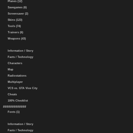
Planes (12)
Savegames (6)
Screensaver (2)
Skins (123)
Tools (74)
Trainers (6)
Weapons (43)
Information / Story
Facts / Technology
Characters
Map
Radiostations
Multiplayer
VCS vs. GTA Vice City
Cheats
100% Checklist
#############
Fonts (1)
Information / Story
Facts / Technology