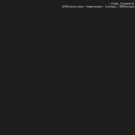
.: Code, Content &
GTAvision.com
::
Impressum
::
Contact
::
RDRvision