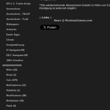
EFLC 2. Trailer-Analy.
**Die wiederkehrende Abonnement-Gebühr in Höhe von 5,99 
Kündigung ist jederzeit möglich.
Screenshots
Screenshots - TBoGT
:: Links ::
Screenshots - TLaD
News @ RockstarGames.com
Wallpapers
Artworks
Easter Eggs
Cheats
Komplettlösung
IV Savegame-DB
EfLC Savegame-DB
100% Checklist
#############
Bikes (22)
Boats (1)
Cars (470)
Mobilephone (13)
Helpfully (1)
Modifications (98)
Multiplayer (18)
Patch (9)