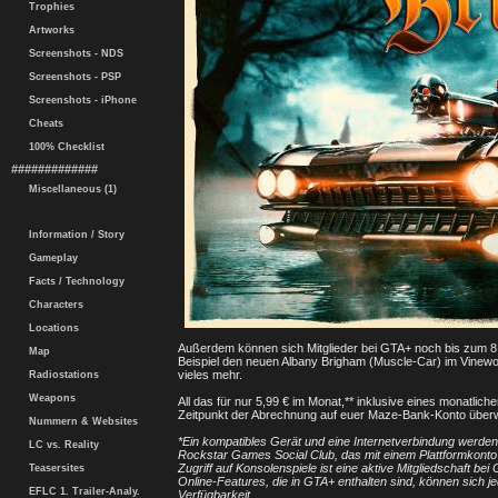
Trophies
Artworks
Screenshots - NDS
Screenshots - PSP
Screenshots - iPhone
Cheats
100% Checklist
#############
Miscellaneous (1)
Information / Story
Gameplay
Facts / Technology
Characters
Locations
Außerdem können sich Mitglieder bei GTA+ noch bis zum 8. 
Map
Beispiel den neuen Albany Brigham (Muscle-Car) im Vinew
vieles mehr.
Radiostations
Weapons
All das für nur 5,99 € im Monat,** inklusive eines monatl
Zeitpunkt der Abrechnung auf euer Maze-Bank-Konto überwie
Nummern & Websites
*Ein kompatibles Gerät und eine Internetverbindung werden b
LC vs. Reality
Rockstar Games Social Club, das mit einem Plattformkonto m
Zugriff auf Konsolenspiele ist eine aktive Mitgliedschaft be
Teasersites
Online-Features, die in GTA+ enthalten sind, können sich j
EFLC 1. Trailer-Analy.
Verfügbarkeit.