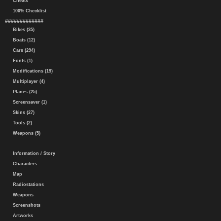
Cheats
100% Checklist
#############
Bikes (35)
Boats (12)
Cars (294)
Fonts (1)
Modifications (19)
Multiplayer (4)
Planes (25)
Screensaver (1)
Skins (27)
Tools (2)
Weapons (5)
Information / Story
Characters
Map
Radiostations
Weapons
Screenshots
Artworks