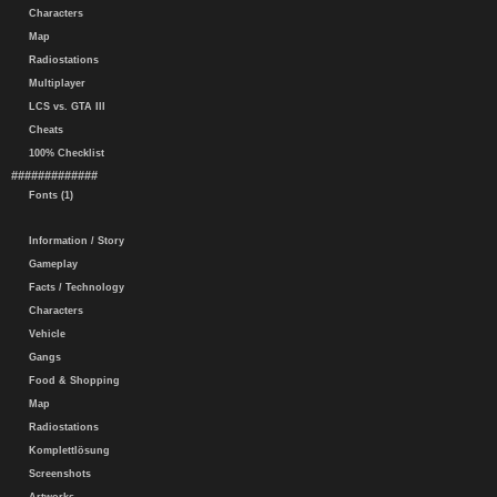
Characters
Map
Radiostations
Multiplayer
LCS vs. GTA III
Cheats
100% Checklist
#############
Fonts (1)
Information / Story
Gameplay
Facts / Technology
Characters
Vehicle
Gangs
Food & Shopping
Map
Radiostations
Komplettlösung
Screenshots