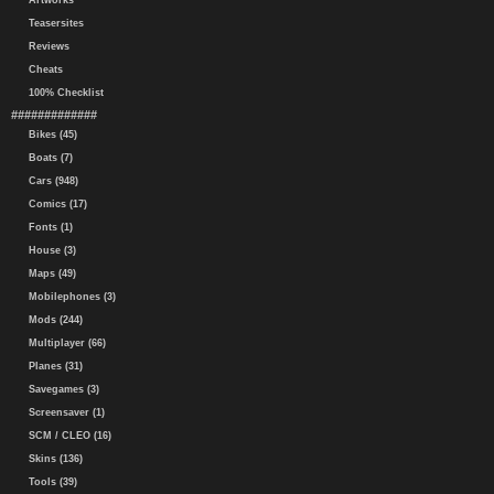
Artworks
Teasersites
Reviews
Cheats
100% Checklist
#############
Bikes (45)
Boats (7)
Cars (948)
Comics (17)
Fonts (1)
House (3)
Maps (49)
Mobilephones (3)
Mods (244)
Multiplayer (66)
Planes (31)
Savegames (3)
Screensaver (1)
SCM / CLEO (16)
Skins (136)
Tools (39)