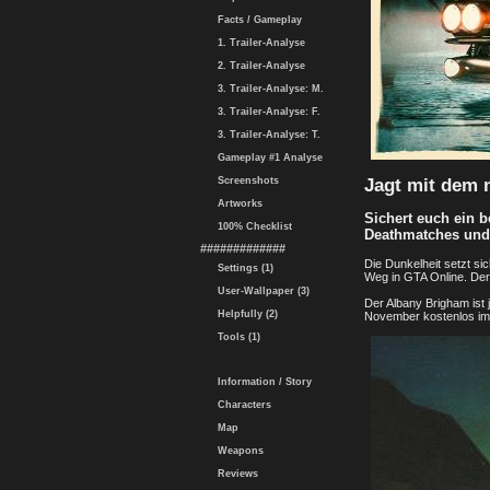
Facts / Gameplay
1. Trailer-Analyse
2. Trailer-Analyse
3. Trailer-Analyse: M.
3. Trailer-Analyse: F.
3. Trailer-Analyse: T.
Gameplay #1 Analyse
Jagt mit dem 
Screenshots
Artworks
Sichert euch ein 
100% Checklist
Deathmatches un
#############
Die Dunkelheit setzt si
Settings (1)
Weg in GTA Online. Der
User-Wallpaper (3)
Der Albany Brigham ist 
Helpfully (2)
November kostenlos im
Tools (1)
Information / Story
Characters
Map
Weapons
Reviews