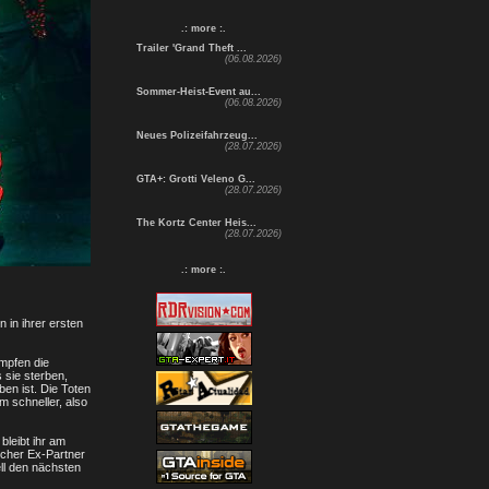
.: more :.
Trailer 'Grand Theft ...
(06.08.2026)
Sommer-Heist-Event au...
(06.08.2026)
Neues Polizeifahrzeug...
(28.07.2026)
GTA+: Grotti Veleno G...
(28.07.2026)
The Kortz Center Heis...
(28.07.2026)
.: more :.
in ihrer ersten
mpfen die
 sie sterben,
en ist. Die Toten
m schneller, also
leibt ihr am
scher Ex-Partner
ll den nächsten