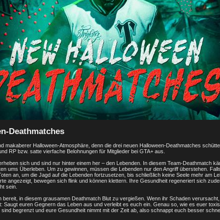
en-Deathmatches
und makaberer Halloween-Atmosphäre, denn die drei neuen Halloween-Deathmatches schütten 
d RP bzw. satte vierfache Belohnungen für Mitglieder bei GTA+ aus.
erheben sich und sind nur hinter einem her – den Lebenden. In diesem Team-Deathmatch kä
en ums Überleben. Um zu gewinnen, müssen die Lebenden nur den Angriff überstehen. Falls
Toten an, um die Jagd auf die Lebenden fortzusetzen, bis schließlich keine Seele mehr am Leb
rte angezeigt, bewegen sich flink und können klettern. Ihre Gesundheit regeneriert sich zude
ht sein.
bereit, in diesem grausamen Deathmatch Blut zu vergießen. Wenn ihr Schaden verursacht, b
rt: Saugt euren Gegnern das Leben aus und verleibt es euch ein. Genau so, wie es euer toxi
 sind begrenzt und eure Gesundheit nimmt mit der Zeit ab, also schnappt euch besser schne