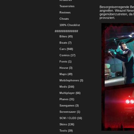
Artworks
Teasersites
Besorgniserregende Ber
angreifen. Weazel News
Reviews
gegenüberzutreten, da 
provoziert.
Cheats
100% Checklist
#############
Bikes (45)
Boats (7)
Cars (948)
Comics (17)
Fonts (1)
House (3)
Maps (49)
Mobilephones (3)
Mods (244)
Multiplayer (66)
Planes (31)
Savegames (3)
Screensaver (1)
SCM / CLEO (16)
Skins (136)
Tools (39)