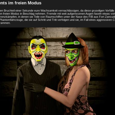
nts im freien Modus
ür den Bruchteil einer Sekunde eure Wachsamkeit vernachlässigen, da diese gruseligen Vorfälle
freien Modus in Beschlag nehmen. Fremde mit weit aufgerissenen Augen faseln etwas v
enzkämpfen, in denen sie Teile von Raumschiffen unter der Nase des FIB aus Fort Zancud
Phantomfahrzeuge, die sie auf Schritt und Tritt verfolgen und sie, im Fall eines aggressiven C
 rammen.