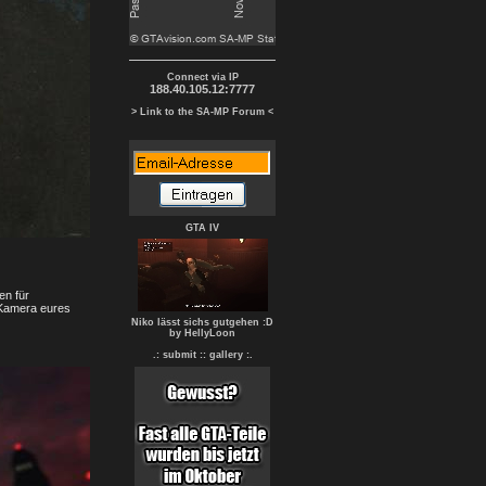
Connect via IP
188.40.105.12:7777
> Link to the SA-MP Forum <
GTA IV
en für
 Kamera eures
Niko lässt sichs gutgehen :D
by HellyLoon
.: submit :
: gallery :.