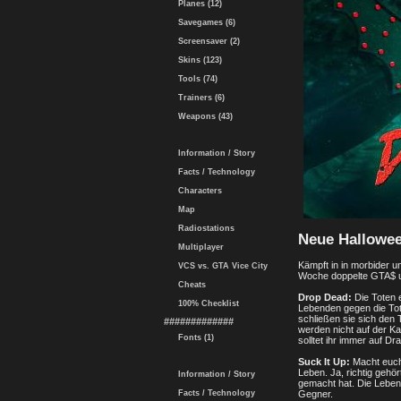
Planes (12)
Savegames (6)
Screensaver (2)
Skins (123)
Tools (74)
Trainers (6)
Weapons (43)
Information / Story
Facts / Technology
Characters
Map
Radiostations
Neue Hallowe
Multiplayer
Kämpft in in morbider 
VCS vs. GTA Vice City
Woche doppelte GTA$ un
Cheats
Drop Dead:
Die Toten 
100% Checklist
Lebenden gegen die Tot
schließen sie sich den 
#############
werden nicht auf der Ka
Fonts (1)
solltet ihr immer auf Dra
Suck It Up:
Macht euch 
Leben. Ja, richtig gehö
Information / Story
gemacht hat. Die Leben
Facts / Technology
Gegner.