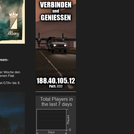
ween-
eser Woche den
nen Flair.
ei GTA+ bis 8.