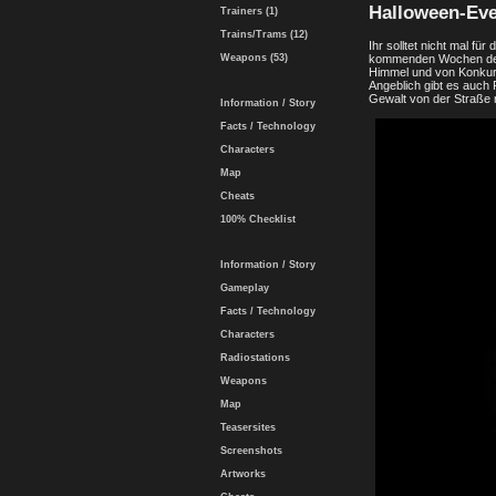
Halloween-Eve
Trainers (1)
Trains/Trams (12)
Ihr solltet nicht mal f
Weapons (53)
kommenden Wochen den 
Himmel und von Konkurr
Angeblich gibt es auch 
Gewalt von der Straße
Information / Story
Facts / Technology
Characters
Map
Cheats
100% Checklist
Information / Story
Gameplay
Facts / Technology
Characters
Radiostations
Weapons
Map
Teasersites
Screenshots
Artworks