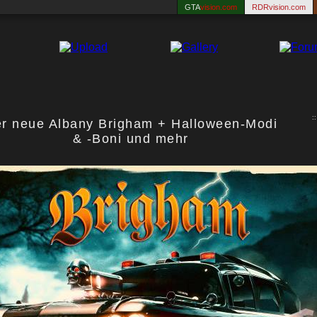
GTA
vision.com
RDRvision.com
:
r neue Albany Brigham + Halloween-Modi
& -Boni und mehr