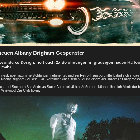
neuen Albany Brigham Gespenster
besonderes Design, holt euch 2x Belohnungen in grausigen neuen Hallo
d mehr
ch fest, übernatürliche Sichtungen nehmen zu und ein Retro-Transportmittel bahnt sich in di
 Albany Brigham (Muscle-Car) verbindet klassischen Stil mit einem der Jahreszeit angemesse
jetzt bei Southern San Andreas Super Autos erhältlich. Außerdem können ihn sich Mitglieder b
 Vinewood Car Club holen.