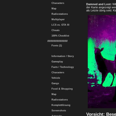
Characters
Damned and Lost:
Wil
der Karte angezeigt wer
Map
als Letzte übrig seid. 
Radiostations
Multiplayer
LCS vs. GTA III
Cheats
100% Checklist
#############
Fonts (1)
Information / Story
Gameplay
Facts / Technology
Characters
Vehicle
Gangs
Food & Shopping
Map
Radiostations
Komplettlösung
Screenshots
Vorsicht: Bese