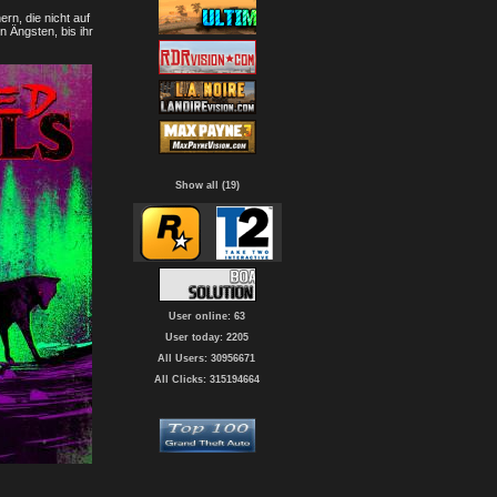
n, die nicht auf
n Ängsten, bis ihr
Show all (19)
User online: 63
User today: 2205
All Users: 30956671
All Clicks: 315194664