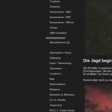
Trophies
Artworks
Screenshots - NDS
Screenshots - PSP
Screenshots - iPhone
Cheats
100% Checklist
#############
Miscellaneous (1)
Information / Story
Gameplay
Die Jagd begi
Facts / Technology
Die Ermittler in paran
Characters
Erscheinungen, die die
iFruit Bilder von ihne
Locations
Map
Kommt aber nicht zu na
Radiostations
Weapons
Nummern & Websites
LC vs. Reality
Teasersites
EFLC 1. Trailer-Analy.