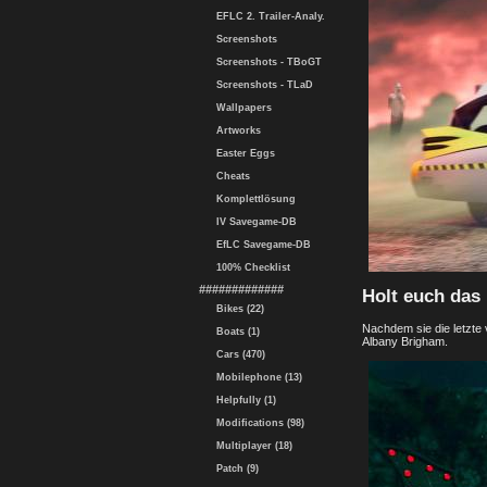
EFLC 2. Trailer-Analy.
Screenshots
Screenshots - TBoGT
Screenshots - TLaD
Wallpapers
Artworks
Easter Eggs
Cheats
Komplettlösung
IV Savegame-DB
EfLC Savegame-DB
100% Checklist
#############
Holt euch das
Bikes (22)
Nachdem sie die letzte
Boats (1)
Albany Brigham.
Cars (470)
Mobilephone (13)
Helpfully (1)
Modifications (98)
Multiplayer (18)
Patch (9)