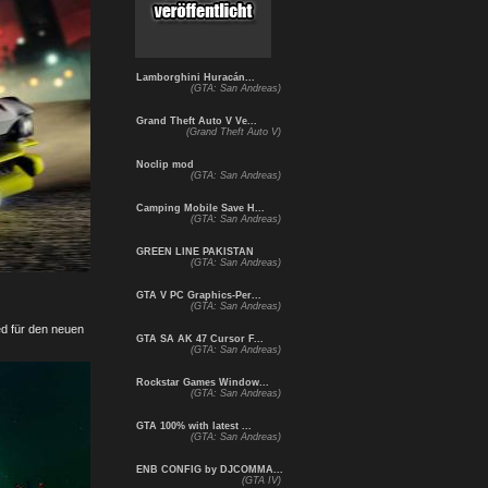
Lamborghini Huracán...
(GTA: San Andreas)
Grand Theft Auto V Ve...
(Grand Theft Auto V)
Noclip mod
(GTA: San Andreas)
Camping Mobile Save H...
(GTA: San Andreas)
GREEN LINE PAKISTAN
(GTA: San Andreas)
GTA V PC Graphics-Per...
(GTA: San Andreas)
ed für den neuen
GTA SA AK 47 Cursor F...
(GTA: San Andreas)
Rockstar Games Window...
(GTA: San Andreas)
GTA 100% with latest ...
(GTA: San Andreas)
ENB CONFIG by DJCOMMA...
(GTA IV)