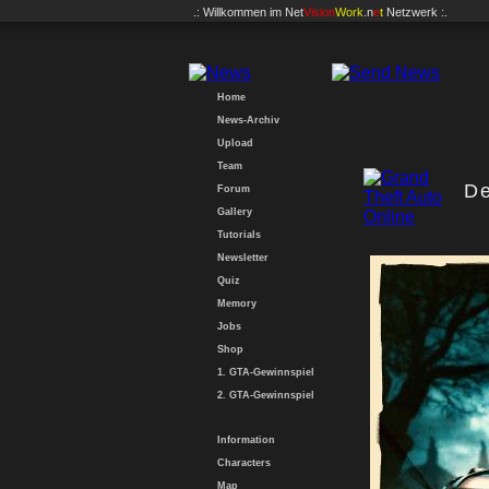
.: Willkommen im
Net
Vision
Work
.n
e
t
Netzwerk :.
Home
News-Archiv
Upload
Team
De
Forum
Gallery
Tutorials
Newsletter
Quiz
Memory
Jobs
Shop
1. GTA-Gewinnspiel
2. GTA-Gewinnspiel
Information
Characters
Map