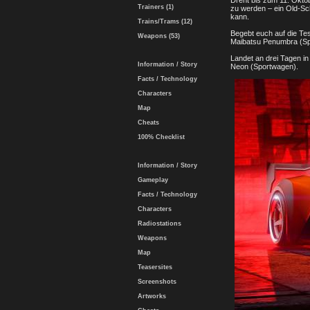
Dreht bis zum 11. Okto
Trainers (1)
zu werden – ein Old-Sch
kann.
Trains/Trams (12)
Begebt euch auf die Te
Weapons (53)
Maibatsu Penumbra (Sp
Landet an drei Tagen i
Information / Story
Neon (Sportwagen).
Facts / Technology
Characters
Map
Cheats
100% Checklist
Information / Story
Gameplay
Facts / Technology
Characters
Radiostations
Weapons
Map
Teasersites
Screenshots
Artworks