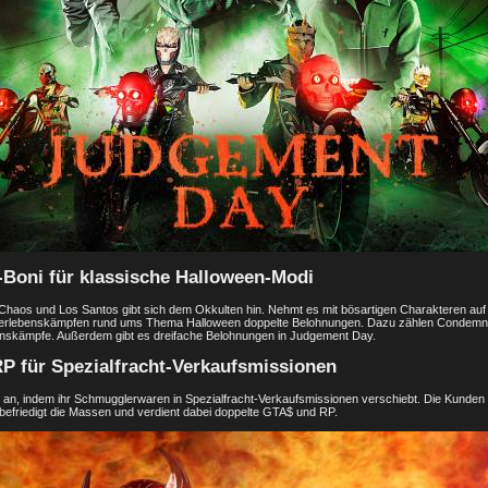
Boni für klassische Halloween-Modi
 Chaos und Los Santos gibt sich dem Okkulten hin. Nehmt es mit bösartigen Charakteren auf
erlebenskämpfen rund ums Thema Halloween doppelte Belohnungen. Dazu zählen Condem
nskämpfe. Außerdem gibt es dreifache Belohnungen in Judgement Day.
P für Spezialfracht-Verkaufsmissionen
 an, indem ihr Schmugglerwaren in Spezialfracht-Verkaufsmissionen verschiebt. Die Kunden
efriedigt die Massen und verdient dabei doppelte GTA$ und RP.