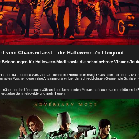
rd vom Chaos erfasst – die Halloween-Zeit beginnt
e Belohnungen für Halloween-Modi sowie die scharlachrote Vintage-Teu
assen das südliche San Andreas, denn eine Horde blutrünstiger Gestalten fällt über GTA Onl
enhaften Wochen gegen eine Ansammlung einiger der schrecklichsten Gegner wie Schlitzer,
am näher und ihr könnt euch während des kommenden Monats auf neue markerschütternde 
n, gruselige Sammelobjekte und mehr freuen.