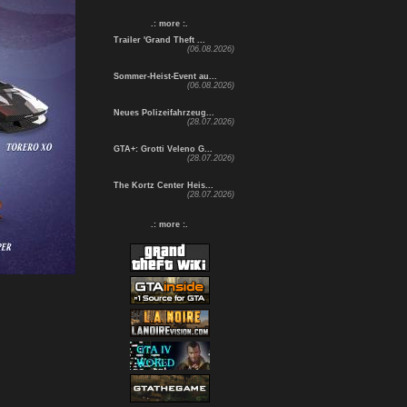
.: more :.
Trailer 'Grand Theft ...
(06.08.2026)
Sommer-Heist-Event au...
(06.08.2026)
Neues Polizeifahrzeug...
(28.07.2026)
GTA+: Grotti Veleno G...
(28.07.2026)
The Kortz Center Heis...
(28.07.2026)
.: more :.