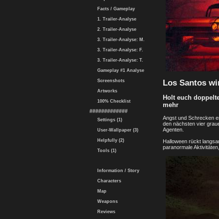
Facts / Gameplay
1. Trailer-Analyse
2. Trailer-Analyse
3. Trailer-Analyse: M.
3. Trailer-Analyse: F.
3. Trailer-Analyse: T.
Gameplay #1 Analyse
Los Santos wi
Screenshots
Artworks
Holt euch doppelt
100% Checklist
mehr
#############
Angst und Schrecken erf
Settings (1)
den nächsten vier grau
Agenten.
User-Wallpaper (3)
Helpfully (2)
Halloween rückt langs
paranormale Aktivitäte
Tools (1)
Information / Story
Characters
Map
Weapons
Reviews