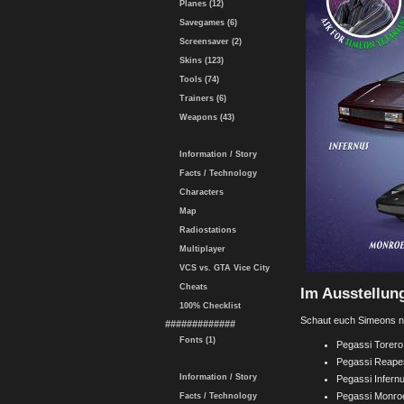
Planes (12)
Savegames (6)
Screensaver (2)
Skins (123)
Tools (74)
Trainers (6)
Weapons (43)
Information / Story
Facts / Technology
Characters
Map
Radiostations
Multiplayer
VCS vs. GTA Vice City
Cheats
Im Ausstellun
100% Checklist
Schaut euch Simeons neu
#############
Fonts (1)
Pegassi Torero
Pegassi Reaper
Information / Story
Pegassi Infernu
Pegassi Monroe
Facts / Technology