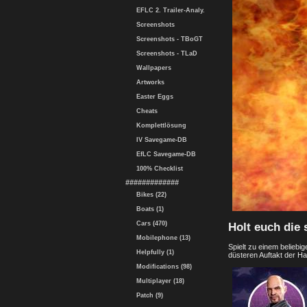
EFLC 2. Trailer-Analy.
Screenshots
Screenshots - TBoGT
Screenshots - TLaD
Wallpapers
Artworks
Easter Eggs
Cheats
Komplettlösung
IV Savegame-DB
EfLC Savegame-DB
100% Checklist
#############
Bikes (22)
Boats (1)
Cars (470)
Holt euch die
Mobilephone (13)
Spielt zu einem beliebi
Helpfully (1)
düsteren Auftakt der Ha
Modifications (98)
Multiplayer (18)
Patch (9)