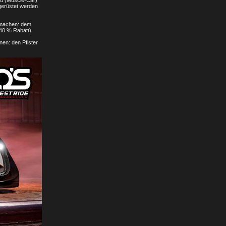
od (Muscle-Car)
sgerüstet werden
u machen: dem
40 % Rabatt).
en: den Pfister