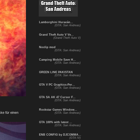
Lamborghini Huracán...
(GTA: San Andreas)
Grand Theft Auto V Ve...
(Grand Theft Auto V)
Noclip mod
(GTA: San Andreas)
Camping Mobile Save H...
(GTA: San Andreas)
GREEN LINE PAKISTAN
(GTA: San Andreas)
GTA V PC Graphics-Per...
(GTA: San Andreas)
GTA SA AK 47 Cursor F...
(GTA: San Andreas)
Rockstar Games Window...
ke für einen
(GTA: San Andreas)
GTA 100% with latest ...
(GTA: San Andreas)
ENB CONFIG by DJCOMMA...
(GTA IV)