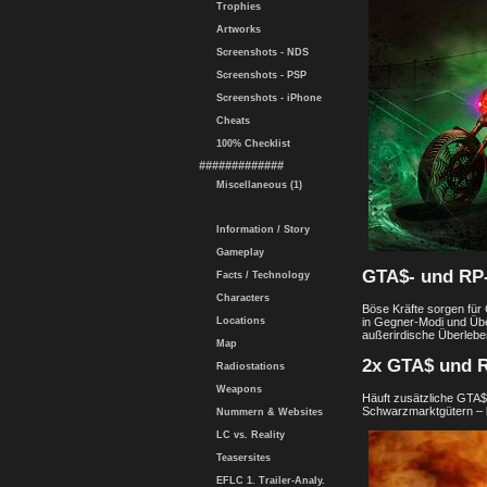
Trophies
Artworks
Screenshots - NDS
Screenshots - PSP
Screenshots - iPhone
Cheats
100% Checklist
#############
Miscellaneous (1)
Information / Story
Gameplay
GTA$- und RP-
Facts / Technology
Characters
Böse Kräfte sorgen für
in Gegner-Modi und Üb
Locations
außerirdische Überlebe
Map
2x GTA$ und R
Radiostations
Weapons
Häuft zusätzliche GTA$
Schwarzmarktgütern – b
Nummern & Websites
LC vs. Reality
Teasersites
EFLC 1. Trailer-Analy.