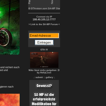
Connect via IP
188.40.105.12:7777
> Link to the SA-MP Forum <
GTA IV
 und sichert euch
ned und
Niko lässt sichs gutgehen :D
by HellyLoon
.: submit :
: gallery :.
 gieren nach