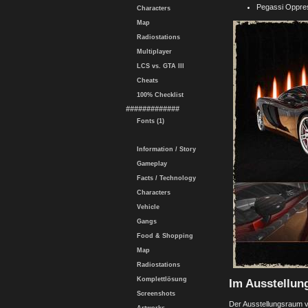
Pegassi Oppres
Characters
Map
Radiostations
Multiplayer
LCS vs. GTA III
Cheats
100% Checklist
#############
Fonts (1)
Information / Story
Gameplay
Facts / Technology
Characters
Vehicle
Gangs
Food & Shopping
Map
Radiostations
Komplettlösung
Im Ausstellun
Screenshots
Der Ausstellungsraum vo