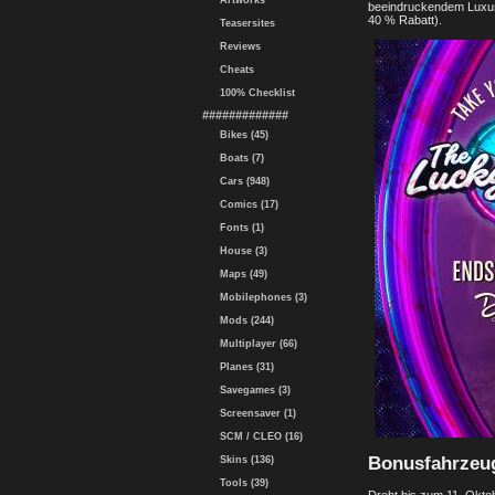
Artworks
beeindruckendem Luxus
40 % Rabatt).
Teasersites
Reviews
Cheats
100% Checklist
#############
Bikes (45)
Boats (7)
Cars (948)
Comics (17)
Fonts (1)
House (3)
Maps (49)
Mobilephones (3)
Mods (244)
Multiplayer (66)
Planes (31)
Savegames (3)
Screensaver (1)
SCM / CLEO (16)
Bonusfahrzeu
Skins (136)
Tools (39)