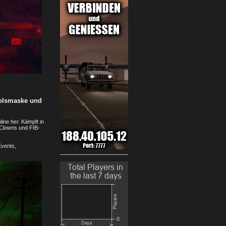
felsmaske und
ine her. Kämpft in
 Clowns und FIB-
Events,