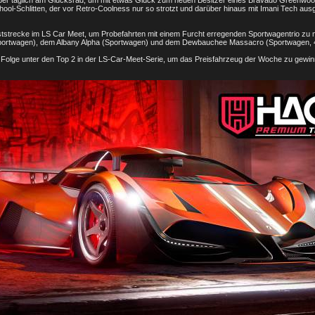
ber täglich am Glücksrad, um mit etwas Glück zum neuen Besitzer eines Bravado Greenwo
ool-Schlitten, der vor Retro-Coolness nur so strotzt und darüber hinaus mit Imani Tech au
ststrecke im LS Car Meet, um Probefahrten mit einem Furcht erregenden Sportwagentrio z
ortwagen), dem Albany Alpha (Sportwagen) und dem Dewbauchee Massacro (Sportwagen, 
n Folge unter den Top 2 in der LS-Car-Meet-Serie, um das Preisfahrzeug der Woche zu gewinn