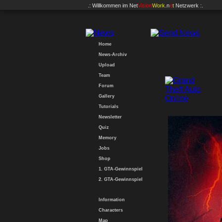
.: Willkommen im
Net
Vision
Work
.n
e
t
Netzwerk :.
Home
News-Archiv
Upload
Team
Forum
Gallery
Tutorials
Newsletter
Quiz
Memory
Jobs
Shop
1. GTA-Gewinnspiel
2. GTA-Gewinnspiel
Information
Characters
Map