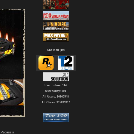
Show all (19)
User online: 114
User today: 804
All Users: 30960548
All Clicks: 315209917
s Pegassis