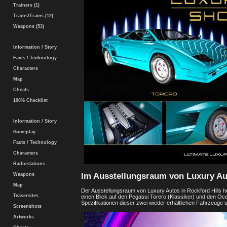
Trainers (1)
Trains/Trams (12)
Weapons (53)
Information / Story
Facts / Technology
Characters
Map
Cheats
100% Checklist
Information / Story
Gameplay
Facts / Technology
Characters
Radiostations
Im Ausstellungsraum von Luxury Au
Weapons
Map
Der Ausstellungsraum von Luxury Autos in Rockford Hills 
Teasersites
einen Blick auf den Pegassi Torero (Klassiker) und den Oc
Spezifikationen dieser zwei wieder erhältlichen Fahrzeuge u
Screenshots
Artworks