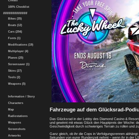
Cheats
100% Checklist
#############
Bikes (35)
Boats (12)
Cars (294)
Fonts (1)
Modifications (19)
Multiplayer (4)
Planes (25)
Screensaver (1)
Skins (27)
Tools (2)
Weapons (5)
Information / Story
Characters
Fahrzeuge auf dem Glücksrad-Podi
Map
Radiostations
Das Glücksrad in der Lobby des Diamond Casino & Resort i
und gewinnt mit etwas Glück den Hauptpreis der Woche: d
Weapons
Geschwindigkeit durch schwieriges Terrain zu rollen und zu
Screenshots
Ganz gleich, ob ihr die Cops in Verfolgungsrennen abhängt
Artworks
Sekunden von eurer Rundenzeit nehmt – wenn ihr in der LS