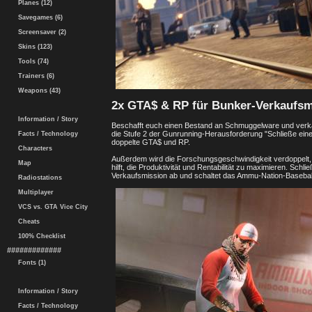
Planes (12)
Savegames (6)
Screensaver (2)
Skins (123)
Tools (74)
Trainers (6)
Weapons (43)
2x GTA$ & RP für Bunker-Verkaufs
Information / Story
Beschafft euch einen Bestand an Schmuggelware und verkau
die Stufe 2 der Gunrunning-Herausforderung "Schließe ein
Facts / Technology
doppelte GTA$ und RP.
Characters
Außerdem wird die Forschungsgeschwindigkeit verdoppelt,
Map
hilft, die Produktivität und Rentabilität zu maximieren. Sch
Verkaufsmission ab und schaltet das Ammu-Nation-Baseball-T
Radiostations
Multiplayer
VCS vs. GTA Vice City
Cheats
100% Checklist
#############
Fonts (1)
Information / Story
Facts / Technology