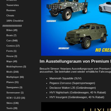
Artworks
Teasersites
Reviews
Cheats
100% Checklist
#############
Bikes (45)
Boats (7)
Cars (948)
Comics (17)
Fonts (1)
House (3)
Im Ausstellungsraum von Premium 
Maps (49)
Mobilephones (3)
Besucht Simeon Yetarians Ausstellungsraum von Premium D
anzusehen. Sie beinhaltet zwei wieder erhältliche Fahrzeug
Mods (244)
Multiplayer (66)
Mammoth Squaddie (SUV)
Planes (31)
Pegassi Zorrusso (Supersportwagen)
Savegames (3)
Declasse Walton L35 (Geländewagen)
HVY Nightshark (Geländewagen, 40 % Rabatt)
Screensaver (1)
HVY Insurgent (Geländewagen, 40 % Rabatt)
SCM / CLEO (16)
Skins (136)
Tools (39)