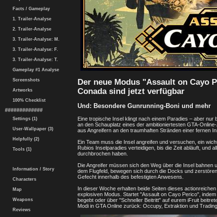
Facts / Gameplay
1. Trailer-Analyse
2. Trailer-Analyse
3. Trailer-Analyse: M.
3. Trailer-Analyse: F.
3. Trailer-Analyse: T.
Gameplay #1 Analyse
Der neue Modus "Assault on Cayo P
Screenshots
Conada sind jetzt verfügbar
Artworks
100% Checklist
Und: Besondere Gunrunning-Boni und mehr
#############
Eine tropische Insel klingt nach einem Paradies – aber nur b
Settings (1)
an den Schauplatz eines der ambitioniertesten GTA-Onlin
User-Wallpaper (3)
aus Angreifern an den traumhaften Stränden einer fernen Ins
Helpfully (2)
Ein Team muss die Insel angreifen und versuchen, ein wic
Rubios Inselparadies verteidigen, bis die Zeit abläuft, und 
Tools (1)
durchbrochen haben.
Die Angreifer müssen sich den Weg über die Insel bahnen 
Information / Story
dem Flugfeld, bewegen sich durch die Docks und zerstören a
Gefecht innerhalb des befestigten Anwesens.
Characters
In dieser Woche erhalten beide Seiten dieses actionreichen
Map
explosiven Modus. Startet "Assault on Cayo Perico", indem
Weapons
begebt oder über "Schneller Beitritt" auf eurem iFruit beit
Modi in GTA Online zurück: Occupy, Extraktion und Tradin
Reviews