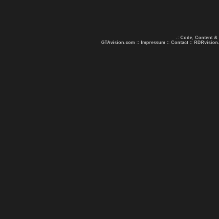
.: Code, Content &
GTAvision.com
::
Impressum
::
Contact
::
RDRvision