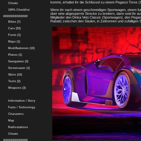
kommt, erhaltet ihr die Schlüssel zu einem Pegassi Toros 
Cheats
Wenn ihr nach einem geschmeidigen Sportwagen, einem fut
100% Checklist
über eine abgesperrte Strecke zu brettern, dann seid ihr a
#############
Mitglieder den Dinka Veto Classic (Sportwagen), den Peg
Rabatt) zwischen den Säulen, in Zeitrennen und zufälligen S
Bikes (7)
Cars (52)
Fonts (1)
Maps (1)
Modifkationen (10)
Planes (1)
Savegames (3)
Screensaver (1)
Skins (10)
Tools (2)
Weapons (3)
Information / Story
Facts / Technology
Characters
Map
Radiostations
Cheats
#############