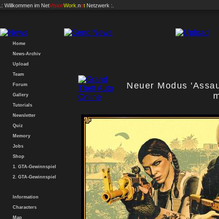
.: Willkommen im
Net
Vision
Work
.n
e
t
Netzwerk :.
Home
News-Archiv
Upload
Team
Neuer Modus 'Assau
Forum
m
Gallery
Tutorials
Newsletter
Quiz
Memory
Jobs
Shop
1. GTA-Gewinnspiel
2. GTA-Gewinnspiel
Information
Characters
Map