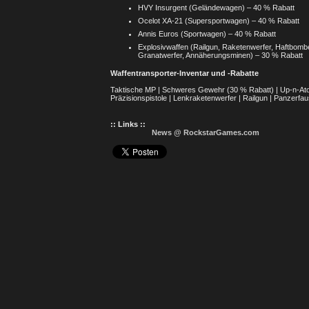
HVY Insurgent (Geländewagen) – 40 % Rabatt
Ocelot XA-21 (Supersportwagen) – 40 % Rabatt
Annis Euros (Sportwagen) – 40 % Rabatt
Explosivwaffen (Railgun, Raketenwerfer, Haftbomb
Granatwerfer, Annäherungsminen) – 30 % Rabatt
Waffentransporter-Inventar und -Rabatte
Taktische MP | Schweres Gewehr (30 % Rabatt) | Up-n-Atomi
Präzisionspistole | Lenkraketenwerfer | Railgun | Panzerfa
:: Links ::
News @ RockstarGames.com