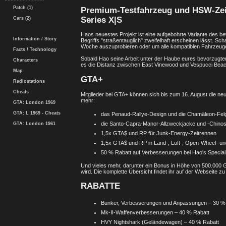
Patch (1)
Premium-Testfahrzeug und HSW-Zeit
Series X|S
Cars (2)
Haos neuestes Projekt ist eine aufgebohrte Variante des be
Information / Story
Begriffs "straßentauglich" zweifelhaft erscheinen lässt. S
Woche auszuprobieren oder um alle kompatiblen Fahrzeug
Facts / Technology
Sobald Hao seine Arbeit unter der Haube eures bevorzugten
Characters
es die Distanz zwischen East Vinewood und Vespucci Bea
Map
GTA+
Radiostations
Cheats
Mitglieder bei GTA+ können sich bis zum 16. August die 
mehr:
GTA: London 1969
GTA: L 1969 - Cheats
das Penaud-Rallye-Design und die Chamäleon-Felge
die Santo-Capra-Manor-Allzweckjacke und -Chino
GTA: London 1961
1,5x GTA$ und RP für Junk-Energy-Zeitrennen
1,5x GTA$ und RP in Land-, Luft-, Open-Wheel- un
50 % Rabatt auf Verbesserungen bei Hao's Specia
Und vieles mehr, darunter ein Bonus in Höhe von 500.000 
wird. Die komplette Übersicht findet ihr auf der Webseite z
RABATTE
Bunker, Verbesserungen und Anpassungen – 30 %
Mk-II-Waffenverbesserungen – 40 % Rabatt
HVY Nightshark (Geländewagen) – 40 % Rabatt