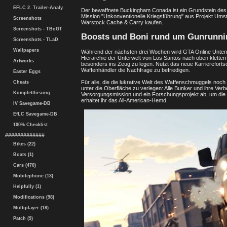
EFLC 2. Trailer-Analy.
Der bewaffnete Buckingham Conada ist ein Grundstein des 
Mission "Unkonventionelle Kriegsführung" aus Projekt Umst
Screenshots
Warstock Cache & Carry kaufen.
Screenshots - TBoGT
Boosts und Boni rund um Gunrunni
Screenshots - TLaD
Wallpapers
Während der nächsten drei Wochen wird GTA Online Untern
Hierarchie der Unterwelt von Los Santos nach oben klettern
Artworks
besonders ins Zeug zu legen. Nutzt das neue Karrierefortsc
Waffenhändler die Nachfrage zu befriedigen.
Easter Eggs
Für alle, die die lukrative Welt des Waffenschmuggels noch 
Cheats
unter die Oberfläche zu verlegen: Alle Bunker und ihre Ver
Komplettlösung
Versorgungsmission und ein Forschungsprojekt ab, um die e
erhaltet ihr das All-American-Hemd.
IV Savegame-DB
EfLC Savegame-DB
100% Checklist
#############
Bikes (22)
Boats (1)
Cars (470)
Mobilephone (13)
Helpfully (1)
Modifications (98)
Multiplayer (18)
Patch (9)