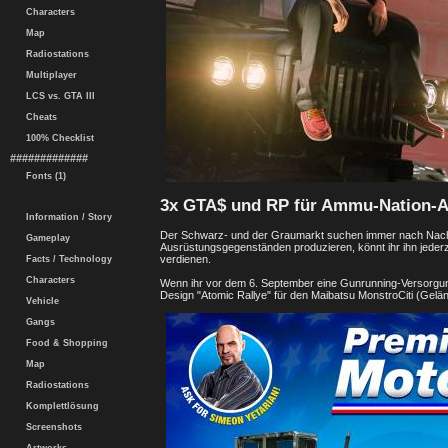
Characters
Map
Radiostations
Multiplayer
LCS vs. GTA III
Cheats
100% Checklist
#############
Fonts (1)
3x GTA$ und RP für Ammu-Nation-A
Information / Story
Der Schwarz- und der Graumarkt suchen immer nach Nachs
Gameplay
Ausrüstungsgegenständen produzieren, könnt ihr ihn jede
verdienen.
Facts / Technology
Characters
Wenn ihr vor dem 6. September eine Gunrunning-Versorgung
Design "Atomic Rallye" für den Maibatsu MonstroCiti (Gel
Vehicle
Gangs
Food & Shopping
Map
Radiostations
Komplettlösung
Screenshots