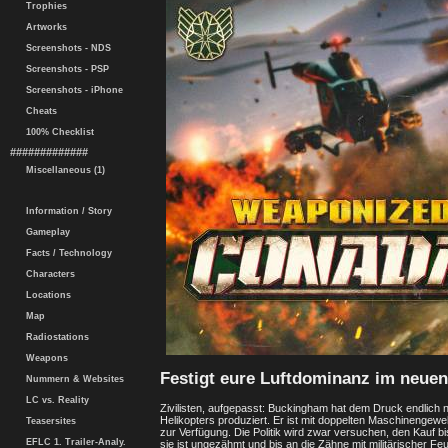
Trophies
Artworks
Screenshots - NDS
Screenshots - PSP
Screenshots - iPhone
Cheats
100% Checklist
#############
Miscellaneous (1)
Information / Story
Gameplay
Facts / Technology
Characters
Locations
Map
Radiostations
Weapons
Festigt eure Luftdominanz im neu
Nummern & Websites
LC vs. Reality
Zivilisten, aufgepasst: Buckingham hat dem Druck endlich
Helikopters produziert. Er ist mit doppelten Maschinengew
Teasersites
zur Verfügung. Die Politik wird zwar versuchen, den Kauf b
EFLC 1. Trailer-Analy.
sie ist ungezähmt und bis an die Zähne mit militärischer Feu