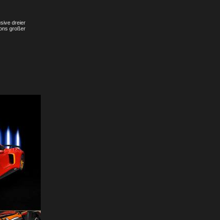
ive dreier
eons großer