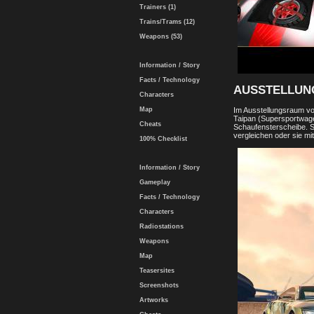
Trainers (1)
Trains/Trams (12)
Weapons (53)
Information / Story
Facts / Technology
AUSSTELLUN
Characters
Map
Im Ausstellungsraum von
Taipan (Supersportwagen
Cheats
Schaufensterscheibe. S
vergleichen oder sie m
100% Checklist
Information / Story
Gameplay
Facts / Technology
Characters
Radiostations
Weapons
Map
Teasersites
Screenshots
Artworks