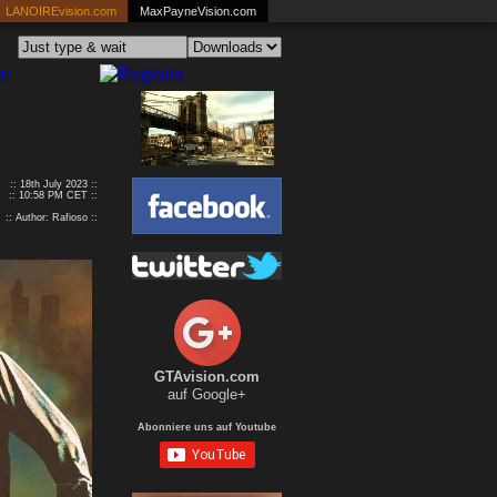
LANOIREvision.com
MaxPayneVision.com
:: 18th July 2023 ::
:: 10:58 PM CET ::
:: Author: Rafioso ::
GTAvision.com
auf Google+
Abonniere uns auf Youtube