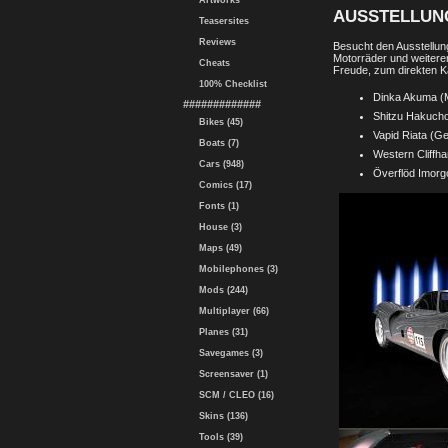
Artworks
AUSSTELLUN
Teasersites
Reviews
Besucht den Ausstellun
Motorräder und weitere
Cheats
Freude, zum direkten Ka
100% Checklist
Dinka Akuma (
#############
Shitzu Hakucho
Bikes (45)
Vapid Riata (G
Boats (7)
Western Cliffh
Cars (948)
Överflöd Imorg
Comics (17)
Fonts (1)
House (3)
Maps (49)
Mobilephones (3)
Mods (244)
Multiplayer (66)
Planes (31)
Savegames (3)
Screensaver (1)
SCM / CLEO (16)
Skins (136)
Tools (39)