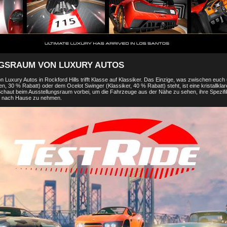
GSRAUM VON LUXURY AUTOS
 Luxury Autos in Rockford Hills trifft Klasse auf Klassiker. Das Einzige, was zwischen euc
, 30 % Rabatt) oder dem Ocelot Swinger (Klassiker, 40 % Rabatt) steht, ist eine kristallklar
chaut beim Ausstellungsraum vorbei, um die Fahrzeuge aus der Nähe zu sehen, ihre Spezifi
it nach Hause zu nehmen.