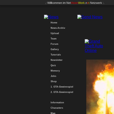
.: Willkommen im
Net
Vision
Work
.n
e
t
Netzwerk :.
Home
News-Archiv
Upload
Team
Forum
Gallery
Tutorials
Newsletter
Quiz
Memory
Jobs
Shop
1. GTA-Gewinnspiel
2. GTA-Gewinnspiel
Information
Characters
Map