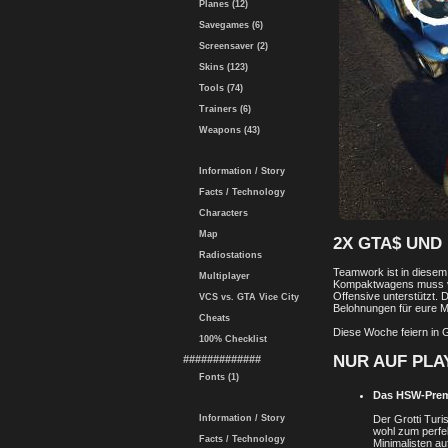
Planes (12)
Savegames (6)
Screensaver (2)
Skins (123)
Tools (74)
Trainers (6)
Weapons (43)
Information / Story
Facts / Technology
Characters
Map
2X GTA$ UND
Radiostations
Teamwork ist in diesem
Multiplayer
Kompaktwagens muss vor
Offensive unterstützt. 
VCS vs. GTA Vice City
Belohnungen für eure 
Cheats
Diese Woche feiern in 
100% Checklist
NUR AUF PLA
#############
Fonts (1)
Das HSW-Premi
Der Grotti Tur
Information / Story
wohl zum perfek
Facts / Technology
Minimalisten au