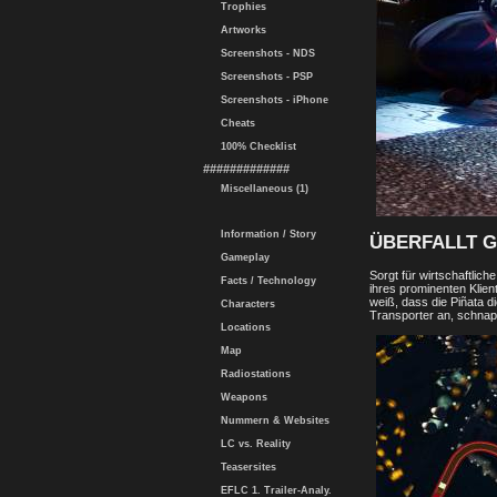
Trophies
Artworks
Screenshots - NDS
Screenshots - PSP
Screenshots - iPhone
Cheats
100% Checklist
#############
Miscellaneous (1)
Information / Story
ÜBERFALLT G
Gameplay
Sorgt für wirtschaftlic
Facts / Technology
ihres prominenten Klien
weiß, dass die Piñata d
Characters
Transporter an, schnap
Locations
Map
Radiostations
Weapons
Nummern & Websites
LC vs. Reality
Teasersites
EFLC 1. Trailer-Analy.