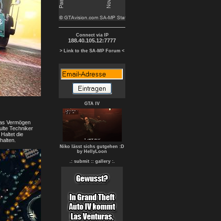
Connect via IP
188.40.105.12:7777
> Link to the SA-MP Forum <
GTA IV
 das Vermögen
ulte Techniker
Haltet die
halten.
Niko lässt sichs gutgehen :D
by HellyLoon
.: submit :
: gallery :.