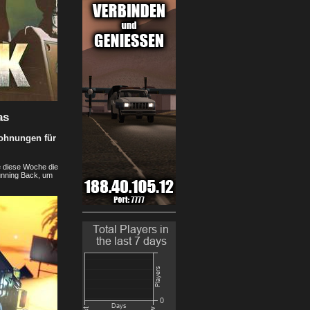
as
lohnungen für
e diese Woche die
unning Back, um