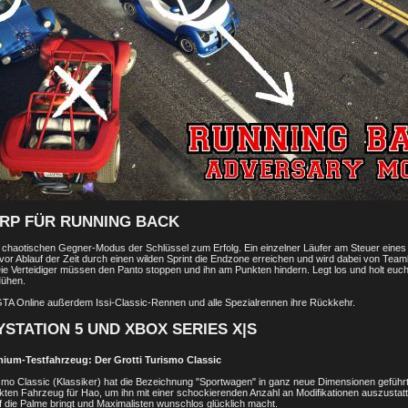
 RP FÜR RUNNING BACK
 chaotischen Gegner-Modus der Schlüssel zum Erfolg. Ein einzelner Läufer am Steuer eines
 Ablauf der Zeit durch einen wilden Sprint die Endzone erreichen und wird dabei von Team
Die Verteidiger müssen den Panto stoppen und ihn am Punkten hindern. Legt los und holt euc
Mühen.
GTA Online außerdem Issi-Classic-Rennen und alle Spezialrennen ihre Rückkehr.
YSTATION 5 UND XBOX SERIES X|S
um-Testfahrzeug: Der Grotti Turismo Classic
ismo Classic (Klassiker) hat die Bezeichnung "Sportwagen" in ganz neue Dimensionen geführ
ten Fahrzeug für Hao, um ihn mit einer schockierenden Anzahl an Modifikationen auszustatt
f die Palme bringt und Maximalisten wunschlos glücklich macht.