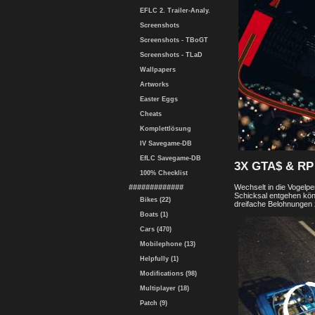
EFLC 2. Trailer-Analy.
Screenshots
Screenshots - TBoGT
Screenshots - TLaD
Wallpapers
Artworks
Easter Eggs
Cheats
Komplettlösung
IV Savegame-DB
EfLC Savegame-DB
3X GTA$ & R
100% Checklist
Wechselt in die Vogelpe
#############
Schicksal entgehen könn
Bikes (22)
dreifache Belohnungen 
Boats (1)
Cars (470)
Mobilephone (13)
Helpfully (1)
Modifications (98)
Multiplayer (18)
Patch (9)