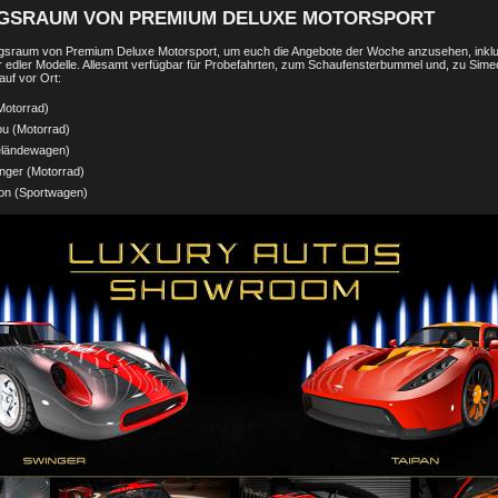
GSRAUM VON PREMIUM DELUXE MOTORSPORT
gsraum von Premium Deluxe Motorsport, um euch die Angebote der Woche anzusehen, inklus
r edler Modelle. Allesamt verfügbar für Probefahrten, zum Schaufensterbummel und, zu Sim
uf vor Ort:
Motorrad)
u (Motorrad)
eländewagen)
anger (Motorrad)
on (Sportwagen)