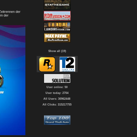
Zeitrennen der
rm der
Show all (19)
User online: 50
User today: 2704
All Users: 30962448
All Clicks: 315217755