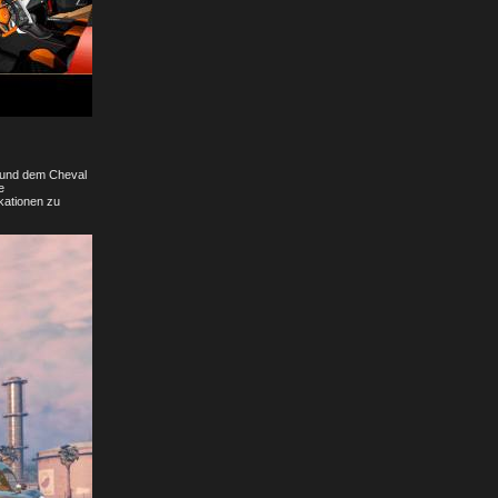
h und dem Cheval
e
kationen zu