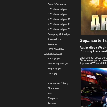
Facts / Gameplay
1. Trailer-Analyse
2. Trailer-Analyse
3. Trailer-Analyse: M.
3. Trailer-Analyse: F.
3. Trailer-Analyse: T.
Gameplay #1 Analyse
Gepanzerte Tr
Screenshots
Artworks
Raubt diese Woche
100% Checklist
Running Back un
#############
Überfälle auf gepanzer
Settings (1)
Türen eines gepanzerte
doppelte GTA$ und RP z
User-Wallpaper (3)
Helpfully (2)
Tools (1)
Information / Story
Characters
Map
Weapons
Reviews