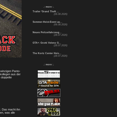
.: more :.
Trailer 'Grand Theft ...
(06.08.2026)
Sommer-Heist-Event au...
(06.08.2026)
Neues Polizeifahrzeug...
(28.07.2026)
GTA+: Grotti Veleno G...
(28.07.2026)
The Kortz Center Heis...
(28.07.2026)
.: more :.
 winzigen Panto-
kollegen aus der
h doppelte
t. Das macht ihn
en, was alle