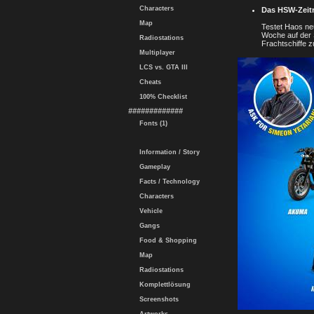
Characters
Das HSW-Zeit
Map
Testet Haos neu
Woche auf der 
Radiostations
Frachtschiffe 
Multiplayer
LCS vs. GTA III
Cheats
100% Checklist
#############
Fonts (1)
Information / Story
Gameplay
Facts / Technology
Characters
Vehicle
Gangs
Food & Shopping
Map
Radiostations
Komplettlösung
Screenshots