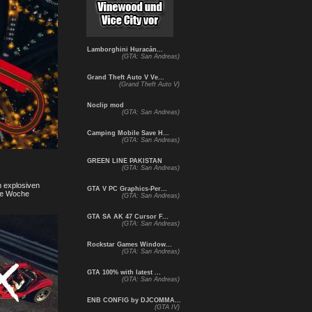
Lamborghini Huracán...
(GTA: San Andreas)
Grand Theft Auto V Ve...
(Grand Theft Auto V)
Noclip mod
(GTA: San Andreas)
Camping Mobile Save H...
(GTA: San Andreas)
GREEN LINE PAKISTAN
(GTA: San Andreas)
m explosiven
GTA V PC Graphics-Per...
nze Woche
(GTA: San Andreas)
GTA SA AK 47 Cursor F...
(GTA: San Andreas)
Rockstar Games Window...
(GTA: San Andreas)
GTA 100% with latest ...
(GTA: San Andreas)
ENB CONFIG by DJCOMMA...
(GTA IV)