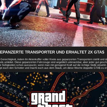
EPANZERTE TRANSPORTER UND ERHALTET 2X GTA$
he Gerechtigkeit, indem ihr Aktenkoffer voller Knete aus gepanzerten Transportern stehlt und
tels umleitet. Diese gepanzerten Fahrzeuge sind angeblich unknackbar, aber jeder gut gesch
ie Süßigkeiten schon ausspuckt, wenn man mit genügend Kraft auf die richtige Stelle einwirkt. 
pt euch den Schotter und macht euch aus dem Staub, um diese Woche doppelte GTA$ zu er