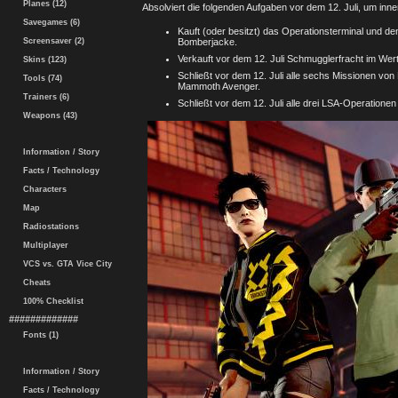
Planes (12)
Absolviert die folgenden Aufgaben vor dem 12. Juli, um in
Savegames (6)
Kauft (oder besitzt) das Operationsterminal und d
Screensaver (2)
Bomberjacke.
Verkauft vor dem 12. Juli Schmugglerfracht im We
Skins (123)
Schließt vor dem 12. Juli alle sechs Missionen von
Tools (74)
Mammoth Avenger.
Trainers (6)
Schließt vor dem 12. Juli alle drei LSA-Operationen
Weapons (43)
Information / Story
Facts / Technology
Characters
Map
Radiostations
Multiplayer
VCS vs. GTA Vice City
Cheats
100% Checklist
#############
Fonts (1)
Information / Story
Facts / Technology