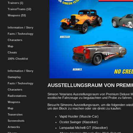
Trainers (1)
Trains/Trams (12)
Weapons (53)
Information / Story
Facts / Technology
Characters
Map
Cheats
100% Checklist
Information / Story
Gameplay
Facts / Technology
AUSSTELLUNGSRAUM VON PREMI
Characters
Simeon Yetarians Ausstellungsraum von Premium Deluxe Mo
Radiostations
exotische Fahrzeuge zu begutachten und Probe zu fahren.
Weapons
Besucht Simeons Ausstellungsraum, um die folgenden wiede
um den Block zu machen oder sie direkt zu kaufen:
Map
Teasersites
Vapid Hustler (Muscle-Car)
Screenshots
Ocelot Swinger (Klassiker)
Artworks
Lampadati Michelli GT (Klassiker)