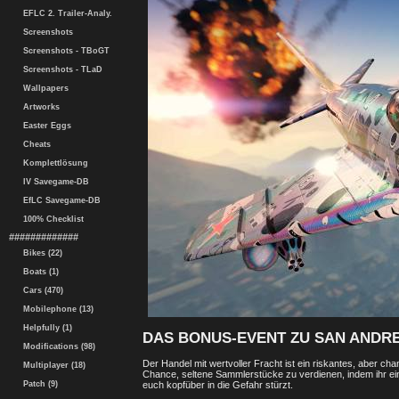
EFLC 2. Trailer-Analy.
Screenshots
Screenshots - TBoGT
Screenshots - TLaD
Wallpapers
Artworks
Easter Eggs
Cheats
Komplettlösung
IV Savegame-DB
EfLC Savegame-DB
100% Checklist
#############
Bikes (22)
Boats (1)
Cars (470)
Mobilephone (13)
Helpfully (1)
DAS BONUS-EVENT ZU SAN ANDR
Modifications (98)
Der Handel mit wertvoller Fracht ist ein riskantes, aber c
Multiplayer (18)
Chance, seltene Sammlerstücke zu verdienen, indem ihr ein
Patch (9)
euch kopfüber in die Gefahr stürzt.