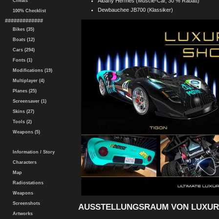
Albany Hermes (Muscle-Car, 30 % Rabatt)
Cheats
Dewbauchee JB700 (Klassiker)
100% Checklist
#############
Bikes (35)
Boats (12)
Cars (294)
Fonts (1)
Modifications (19)
Multiplayer (4)
Planes (25)
Screensaver (1)
Skins (27)
Tools (2)
Weapons (5)
Information / Story
Characters
Map
Radiostations
Weapons
Screenshots
AUSSTELLUNGSRAUM VON LUXUR
Artworks