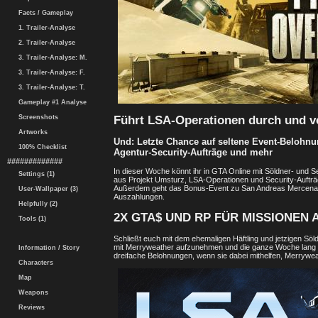
Facts / Gameplay
1. Trailer-Analyse
2. Trailer-Analyse
3. Trailer-Analyse: M.
3. Trailer-Analyse: F.
3. Trailer-Analyse: T.
Gameplay #1 Analyse
Führt LSA-Operationen durch und v
Screenshots
Artworks
Und: Letzte Chance auf seltene Event-Belohn
100% Checklist
Agentur-Security-Aufträge und mehr
#############
In dieser Woche könnt ihr in GTA Online mit Söldner- und 
Settings (1)
aus Projekt Umsturz, LSA-Operationen und Security-Aufträ
Außerdem geht das Bonus-Event zu San Andreas Mercenari
User-Wallpaper (3)
Auszahlungen.
Helpfully (2)
2X GTA$ UND RP FÜR MISSIONEN
Tools (1)
Schließt euch mit dem ehemaligen Häftling und jetzigen S
mit Merryweather aufzunehmen und die ganze Woche lang d
Information / Story
dreifache Belohnungen, wenn sie dabei mithelfen, Merrywea
Characters
Map
Weapons
Reviews