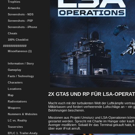
Trophies
Artworks
Screenshots - NDS
Screenshots - PSP
Screenshots - iPhone
Cheats
100% Checklist
#############
Miscellaneous (1)
Information / Story
Gameplay
Facts / Technology
Characters
Locations
2X GTA$ UND RP FÜR LSA-OPERA
Map
Radiostations
Macht euch mit der turbulenten Welt der Luftkämpfe vertraut 
Militärbasen und fordert verheerende Luftschläge an – ein g
Weapons
Belohnungen bescheren.
Nummern & Websites
Missionen aus Projekt Umsturz und LSA-Operationen könne
LC vs. Reality
gestartet werden. Sprecht mit Charlie im Hangar oder kauf
Avenger modifiziert. Sobald ihr das Terminal gekauft habt,
Teasersites
über euer iFruit anruft.
EFLC 1. Trailer-Analy.