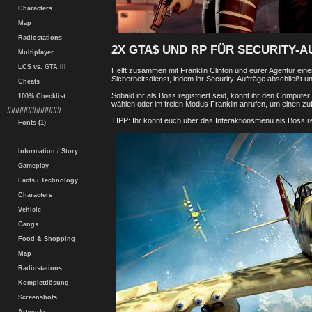
Characters
Map
Radiostations
2X GTA$ UND RP FÜR SECURITY-
Multiplayer
LCS vs. GTA III
Helft zusammen mit Franklin Clinton und eurer Agentur einer
Sicherheitsdienst, indem ihr Security-Aufträge abschließt 
Cheats
Sobald ihr als Boss registriert seid, könnt ihr den Comput
100% Checklist
wählen oder im freien Modus Franklin anrufen, um einen zufä
#############
TIPP: Ihr könnt euch über das Interaktionsmenü als Boss re
Fonts (1)
Information / Story
Gameplay
Facts / Technology
Characters
Vehicle
Gangs
Food & Shopping
Map
Radiostations
Komplettlösung
Screenshots