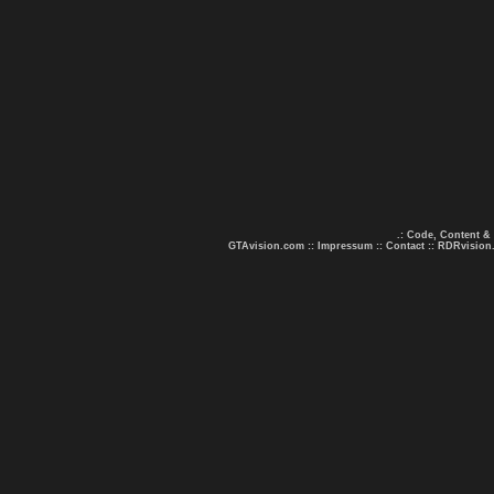
.: Code, Content &
GTAvision.com
::
Impressum
::
Contact
::
RDRvision