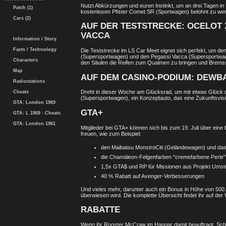
Nutzt Abkürzungen und euren Instinkt, um an drei Tagen i
Patch (1)
kostenlosen Pfister Comet SR (Sportwagen) belohnt zu we
Cars (2)
AUF DER TESTSTRECKE: OCELOT 
VACCA
Information / Story
Facts / Technology
Die Teststrecke im LS Car Meet eignet sich perfekt, um d
(Supersportwagen) und den Pegassi Vacca (Supersportwag
Characters
den Säulen die Reifen zum Qualmen zu bringen und Bremssp
Map
AUF DEM CASINO-PODIUM: DEWB
Radiostations
Dreht in dieser Woche am Glücksrad, um mit etwas Glück
Cheats
(Supersportwagen), ein Konzeptauto, das eine Zukunftsvisi
GTA: London 1969
GTA+
GTA: L 1969 - Cheats
GTA: London 1961
Mitglieder bei GTA+ können sich bis zum 19. Juli über eine
freuen, wie zum Beispiel:
den Maibatsu MonstroCiti (Geländewagen) und das
die Chamäleon-Felgenfarben "cremefarbene Perle" 
1,5x GTA$ und RP für Missionen aus Projekt Umstu
40 % Rabatt auf Avenger-Verbesserungen
Und vieles mehr, darunter auch ein Bonus in Höhe von 500
überwiesen wird. Die komplette Übersicht findet ihr auf de
RABATTE
Wenn ihr Rooster McCraw im Hangar damit beauftragt, Schmu