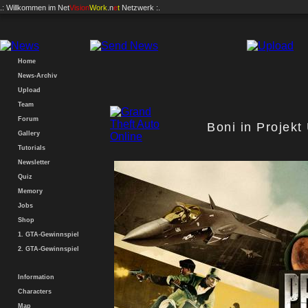
.: Willkommen im
Net
Vision
Work
.n
e
t
Netzwerk :.
Home
News-Archiv
Upload
Team
Forum
Boni in Projek
Gallery
Tutorials
Newsletter
Quiz
Memory
Jobs
Shop
1. GTA-Gewinnspiel
2. GTA-Gewinnspiel
Information
Characters
Map