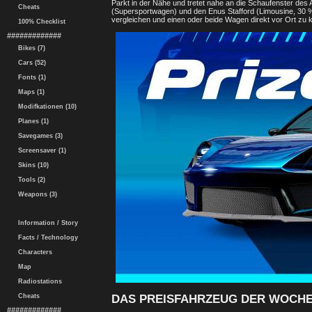
Parkt in der Nähe und tretet nahe an die Schaufenster de
Cheats
(Supersportwagen) und den Enus Stafford (Limousine, 30 %
vergleichen und einen oder beide Wagen direkt vor Ort zu
100% Checklist
#############
Bikes (7)
Cars (52)
Fonts (1)
Maps (1)
Modifkationen (10)
Planes (1)
Savegames (3)
Screensaver (1)
Skins (10)
Tools (2)
Weapons (3)
Information / Story
Facts / Technology
Characters
Map
Radiostations
DAS PREISFAHRZEUG DER WOCHE
Cheats
#############