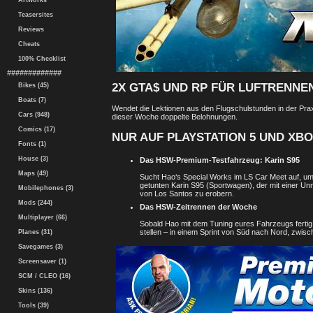
Artworks
Teasersites
Reviews
Cheats
100% Checklist
#############
2X GTA$ UND RP FÜR LUFTRENNE
Bikes (45)
Boats (7)
Wendet die Lektionen aus den Flugschulstunden in der Praxis
Cars (948)
dieser Woche doppelte Belohnungen.
Comics (17)
NUR AUF PLAYSTATION 5 UND XBO
Fonts (1)
House (3)
Das HSW-Premium-Testfahrzeug: Karin S95
Maps (49)
Sucht Hao‘s Special Works im LS Car Meet auf, u
getunten Karin S95 (Sportwagen), der mit einer Un
Mobilephones (3)
von Los Santos zu erobern.
Mods (244)
Das HSW-Zeitrennen der Woche
Multiplayer (66)
Sobald Hao mit dem Tuning eures Fahrzeugs fertig 
stellen – in einem Sprint von Süd nach Nord, zwisch
Planes (31)
Savegames (3)
Screensaver (1)
SCM / CLEO (16)
Skins (136)
Tools (39)