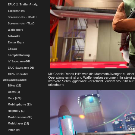
EFLC 2. Trailer-Analy.
Screenshots
Screenshots - TBoGT
Screenshots - TLaD
Wallpapers
Artworks
Easter Eggs
Cheats
Komplettlösung
IV Savegame-DB
EfLC Savegame-DB
Mit Charlie Reeds Hilfe wird die Mammoth Avenger zu eine
100% Checklist
Operationsterminal und Waffenverbesserungen. Ihr steigt 
#############
wertvolle Schmugglerware verschiebt. Zudem stoßt ihr auf
erleichtern.
Bikes (22)
Boats (1)
Cars (470)
Mobilephone (13)
Helpfully (1)
Modifications (98)
Multiplayer (18)
Patch (9)