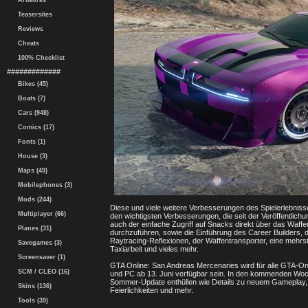
Artworks
Teasersites
Reviews
Cheats
100% Checklist
#############
Bikes (45)
Boats (7)
Cars (948)
Comics (17)
Fonts (1)
House (3)
Maps (49)
Mobilephones (3)
Mods (244)
Diese und viele weitere Verbesserungen des Spielerlebni
Multiplayer (66)
den wichtigsten Verbesserungen, die seit der Veröffentlic
auch der einfache Zugriff auf Snacks direkt über das Waffe
Planes (31)
durchzuführen, sowie die Einführung des Career Builders, de
Raytracing-Reflexionen, der Waffentransporter, eine mehr
Savegames (3)
Taxiarbeit und vieles mehr.
Screensaver (1)
GTA Online: San Andreas Mercenaries wird für alle GTA-Onli
SCM / CLEO (16)
und PC ab 13. Juni verfügbar sein. In den kommenden Wo
Sommer-Update enthüllen wie Details zu neuem Gameplay, 
Skins (136)
Feierlichkeiten und mehr.
Tools (39)