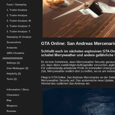
Facts / Gameplay
1. Trailer-Analyse
2. Trailer-Analyse
3. Trailer-Analyse: M.
3. Trailer-Analyse: F.
3. Trailer-Analyse: T.
Gameplay #1 Analyse
GTA Online: San Andreas Mercenaries
Screenshots
Artworks
Schließt euch im nächsten explosiven GTA-Onl
100% Checklist
schaltet Merryweather und andere gefährliche
#############
Es ist kein Geheimnis, dass Merryweather Security genauso 
Settings (1)
um, dass diese zwielichtigen Auftragskiller versuchen, je
Für selbstständig arbeitende Profis im kriminellen Untergr
User-Wallpaper (3)
Zeit, Merryweather endlich dort zu treffen, wo es am meist
Helpfully (2)
Fliegt in GTA Online: San Andreas Mercenaries an der Seite
Tools (1)
Merryweather Security auf. Das actionreiche neue Update, d
Himmel des südlichen San Andreas ein.
Information / Story
Characters
Map
Weapons
Reviews