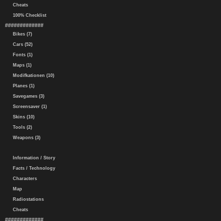
Cheats
100% Checklist
#############
Bikes (7)
Cars (52)
Fonts (1)
Maps (1)
Modifkationen (10)
Planes (1)
Savegames (3)
Screensaver (1)
Skins (10)
Tools (2)
Weapons (3)
Information / Story
Facts / Technology
Characters
Map
Radiostations
Cheats
#############