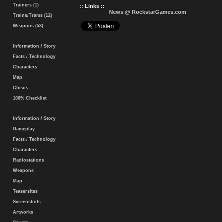
Trainers (1)
:: Links ::
News @ RockstarGames.com
Trains/Trams (12)
Weapons (53)
Information / Story
Facts / Technology
Characters
Map
Cheats
100% Checklist
Information / Story
Gameplay
Facts / Technology
Characters
Radiostations
Weapons
Map
Teasersites
Screenshots
Artworks