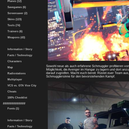
Planes (12)
Savegames (6)
Screensaver (2)
Skins (123)
Tools (74)
Trainers (6)
Weapons (43)
Information / Story
Facts / Technology
Characters
Sowohl neue als auch erfahrene Schmuggler profitieren vo
Map
Möglichkeit, die Avenger im Hangar zu lagern und dort anz
darauf zugreifen. Macht euch bereit: Rüstet euer Team aus
Radiostations
Schmugglersinne für den bevorstehenden Kampf.
Multiplayer
VCS vs. GTA Vice City
Cheats
100% Checklist
#############
Fonts (1)
Information / Story
Facts / Technology