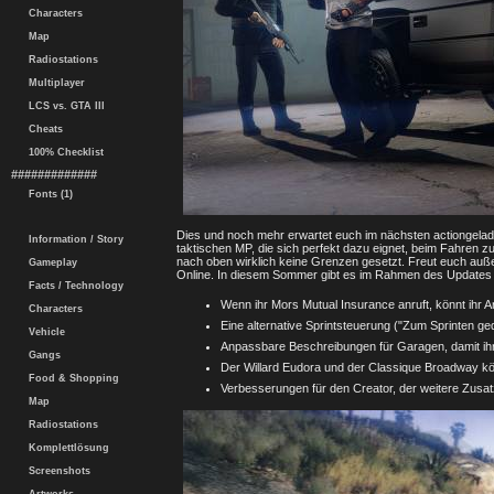
Characters
Map
Radiostations
Multiplayer
LCS vs. GTA III
Cheats
100% Checklist
#############
Fonts (1)
Dies und noch mehr erwartet euch im nächsten actiongelad
Information / Story
taktischen MP, die sich perfekt dazu eignet, beim Fahren 
nach oben wirklich keine Grenzen gesetzt. Freut euch au
Gameplay
Online. In diesem Sommer gibt es im Rahmen des Updates
Facts / Technology
Wenn ihr Mors Mutual Insurance anruft, könnt ihr A
Characters
Eine alternative Sprintsteuerung ("Zum Sprinten ge
Vehicle
Anpassbare Beschreibungen für Garagen, damit ihr
Gangs
Der Willard Eudora und der Classique Broadway kö
Food & Shopping
Verbesserungen für den Creator, der weitere Zus
Map
Radiostations
Komplettlösung
Screenshots