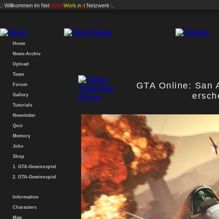
.: Willkommen im
Net
Vision
Work
.n
e
t
Netzwerk :.
Home
News-Archiv
Upload
Team
GTA Online: San 
Forum
ersch
Gallery
Tutorials
Newsletter
Quiz
Memory
Jobs
Shop
1. GTA-Gewinnspiel
2. GTA-Gewinnspiel
Information
Characters
Map