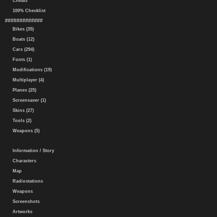
Cheats
100% Checklist
#############
Bikes (35)
Boats (12)
Cars (294)
Fonts (1)
Modifications (19)
Multiplayer (4)
Planes (25)
Screensaver (1)
Skins (27)
Tools (2)
Weapons (5)
Information / Story
Characters
Map
Radiostations
Weapons
Screenshots
Artworks