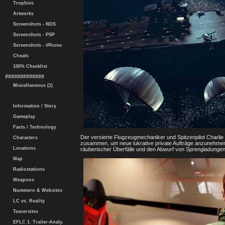
Trophies
Artworks
Screenshots - NDS
Screenshots - PSP
Screenshots - iPhone
Cheats
100% Checklist
#############
Miscellaneous (1)
Information / Story
Gameplay
Facts / Technology
Der versierte Flugzeugmechaniker und Spitzenpilot Charlie 
Characters
zusammen, um neue lukrative private Aufträge anzunehmen
Locations
räuberischer Überfälle und den Abwurf von Sprengladungen
Map
Radiostations
Weapons
Nummern & Websites
LC vs. Reality
Teasersites
EFLC 1. Trailer-Analy.