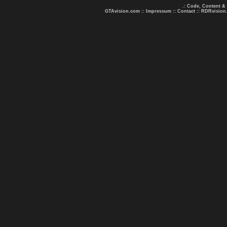
.: Code, Content &
GTAvision.com
::
Impressum
::
Contact
::
RDRvision