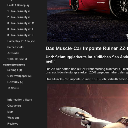
Facts / Gameplay
1. Trailer-Analyse
2. Trailer-Analyse
3. Trailer-Analyse: M.
3. Trailer-Analyse: F.
3. Trailer-Analyse: T.
Gameplay #1 Analyse
Das Muscle-Car Imponte Ruiner ZZ-8 i
Screenshots
Artworks
Und: Schmugglerbeute im südlichen San Andr
100% Checklist
mehr
#############
Die 2000er hatten uns außer Ernüchterung nicht viel zu biete
Settings (1)
uns auch den leistungsstarken ZZ-8 gegeben haben, den g
User-Wallpaper (3)
Das Muscle-Car Imponte Ruiner ZZ-8 – jetzt erhältlich bei
Helpfully (2)
Tools (1)
Information / Story
Characters
Map
Weapons
Reviews