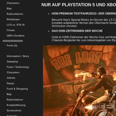
Characters
NUR AUF PLAYSTATION 5 UND XBO
Map
HSW-PREMIUM-TESTFAHRZEUG: DER ÜBERMA
Radiostations
Besucht Hao's Special Works im Herzen des LS C
Multiplayer
komplett aufgebohrte Version des Übermacht Sentine
LCS vs. GTA III
Schrecken versetzt.
Cheats
DAS HSW-ZEITRENNEN DER WOCHE
100% Checklist
Gebt im HSW-Zeitrennen der Woche Gas und findet
Chianski-Bergkette bis zum Industriegebiet von Ely
#############
Fonts (1)
Information / Story
Gameplay
Facts / Technology
Characters
Vehicle
Gangs
Food & Shopping
Map
Radiostations
Komplettlösung
Screenshots