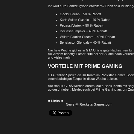
Ihr wollt eure Fahrzeugflotte erweitern? Dann seid ihr hier g
Ocelot Pariah – 50 % Rabatt
Karin Sultan Classic – 40 % Rabatt
Pegassi Vortex – 50 % Rabatt
Declasse Impaler – 40 % Rabatt
Willard Faction Custom – 40 % Rabatt
Benefactor Glendale – 40 % Rabatt
Nächste Woche gibt es in GTA Online gute Nachrichten für 
Außerdem benötigt Lamar Hilfe bei der Suche nach verlore
und vieles mehr.
VORTEILE MIT PRIME GAMING
GTA-Online-Spieler, die ihr Konto im Rockstar Games Soci
einem beliebigen Zeitpunkt diese Woche spielen.
Alle Bonus-GTA$ werden eurem Maze-Bank-Konto mit Begin
gutgeschrieben. Meldet euch bei Prime Gaming an, um Zugriff
:: Links ::
News @ RockstarGames.com