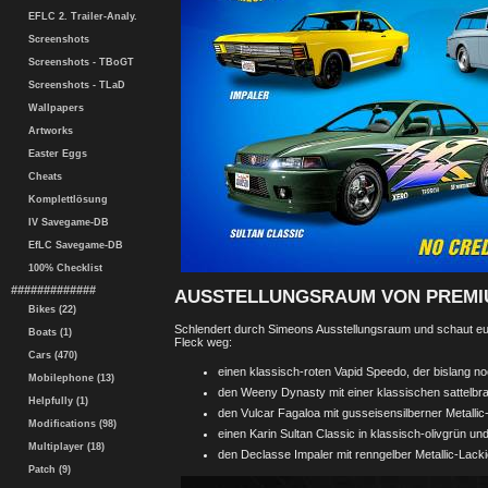
EFLC 2. Trailer-Analy.
Screenshots
Screenshots - TBoGT
Screenshots - TLaD
Wallpapers
Artworks
Easter Eggs
Cheats
Komplettlösung
IV Savegame-DB
EfLC Savegame-DB
100% Checklist
#############
AUSSTELLUNGSRAUM VON PREMI
Bikes (22)
Schlendert durch Simeons Ausstellungsraum und schaut euc
Boats (1)
Fleck weg:
Cars (470)
einen klassisch-roten Vapid Speedo, der bislang noc
Mobilephone (13)
den Weeny Dynasty mit einer klassischen sattelb
Helpfully (1)
den Vulcar Fagaloa mit gusseisensilberner Metalli
Modifications (98)
einen Karin Sultan Classic in klassisch-olivgrün u
Multiplayer (18)
den Declasse Impaler mit renngelber Metallic-Lac
Patch (9)