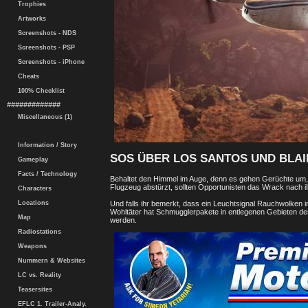
Trophies
Artworks
Screenshots - NDS
Screenshots - PSP
Screenshots - iPhone
Cheats
100% Checklist
#############
Miscellaneous (1)
Information / Story
SOS ÜBER LOS SANTOS UND BLA
Gameplay
Facts / Technology
Behaltet den Himmel im Auge, denn es gehen Gerüchte um, 
Flugzeug abstürzt, sollten Opportunisten das Wrack nach i
Characters
Und falls ihr bemerkt, dass ein Leuchtsignal Rauchwolken i
Locations
Wohltäter hat Schmugglerpakete in entlegenen Gebieten des
Map
werden.
Radiostations
Weapons
Nummern & Websites
LC vs. Reality
Teasersites
EFLC 1. Trailer-Analy.