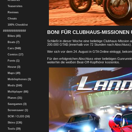
Artworks
Teasersites
Reviews
Cheats
100% Checklist
#############
BONI FÜR CLUBHAUS-MISSIONEN
Bikes (45)
Schließt in dieser Woche eine beliebige Clubhaus-Mission
Boats (7)
200.000 GTA$ (innerhalb von 72 Stunden nach Abschluss).
Cars (948)
Wer sich vor dem 24. August in GTA Online einloggt, bekom
Comics (17)
Für den erfolgreichen Abschluss einer beliebigen Gunrunni
Fonts (1)
weiterhin die weißen Beat-Off-Kopfhörer kostenlos.
House (3)
Maps (49)
Mobilephones (3)
Mods (244)
Multiplayer (66)
Planes (31)
Savegames (3)
Screensaver (1)
SCM / CLEO (16)
Skins (136)
Tools (39)