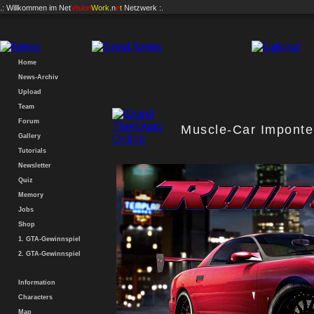
.: Willkommen im
Net
Vision
Work
.n
e
t
Netzwerk :.
Home
News-Archiv
Upload
Team
Forum
Muscle-Car Imponte
Gallery
Tutorials
Newsletter
Quiz
Memory
Jobs
Shop
1. GTA-Gewinnspiel
2. GTA-Gewinnspiel
Information
Characters
Map