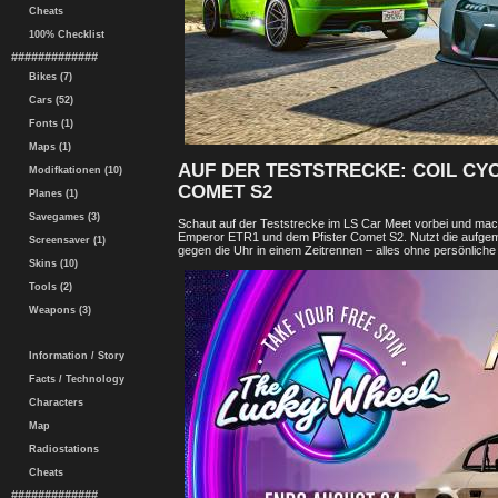
Cheats
100% Checklist
#############
Bikes (7)
Cars (52)
Fonts (1)
Maps (1)
AUF DER TESTSTRECKE: COIL CY
Modifkationen (10)
COMET S2
Planes (1)
Savegames (3)
Schaut auf der Teststrecke im LS Car Meet vorbei und mac
Emperor ETR1 und dem Pfister Comet S2. Nutzt die aufgema
Screensaver (1)
gegen die Uhr in einem Zeitrennen – alles ohne persönliche
Skins (10)
Tools (2)
Weapons (3)
Information / Story
Facts / Technology
Characters
Map
Radiostations
Cheats
#############