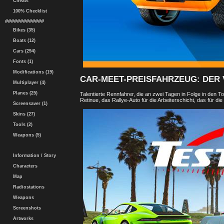
Cheats
100% Checklist
#############
Bikes (35)
Boats (12)
Cars (294)
Fonts (1)
Modifications (19)
CAR-MEET-PREISFAHRZEUG: DER 
Multiplayer (4)
Planes (25)
Talentierte Rennfahrer, die an zwei Tagen in Folge in den T
Retinue, das Rallye-Auto für die Arbeiterschicht, das für di
Screensaver (1)
Skins (27)
Tools (2)
Weapons (5)
Information / Story
Characters
Map
Radiostations
Weapons
Screenshots
Artworks