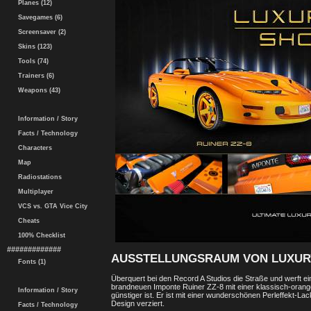
Planes (12)
Savegames (6)
Screensaver (2)
Skins (123)
Tools (74)
Trainers (6)
Weapons (43)
Information / Story
Facts / Technology
Characters
Map
Radiostations
Multiplayer
VCS vs. GTA Vice City
Cheats
100% Checklist
#############
AUSSTELLUNGSRAUM VON LUXUR
Fonts (1)
Überquert bei den Record A Studios die Straße und werft ein
brandneuen Imponte Ruiner ZZ-8 mit einer klassisch-orang
Information / Story
günstiger ist. Er ist mit einer wunderschönen Perleffekt-La
Design verziert.
Facts / Technology