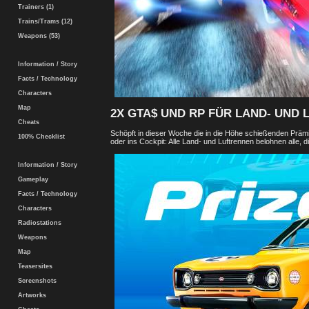
Trainers (1)
Trains/Trams (12)
Weapons (53)
Information / Story
Facts / Technology
Characters
Map
2X GTA$ UND RP FÜR LAND- UND
Cheats
Schöpft in dieser Woche die in die Höhe schießenden Prämi
100% Checklist
oder ins Cockpit: Alle Land- und Luftrennen belohnen alle,
Information / Story
Gameplay
Facts / Technology
Characters
Radiostations
Weapons
Map
Teasersites
Screenshots
Artworks