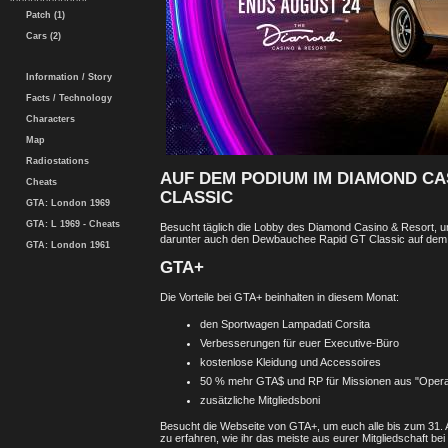
Patch (1)
Cars (2)
Information / Story
Facts / Technology
Characters
Map
Radiostations
AUF DEM PODIUM IM DIAMOND CA
Cheats
CLASSIC
GTA: London 1969
GTA: L 1969 - Cheats
Besucht täglich die Lobby des Diamond Casino & Resort,
darunter auch den Dewbauchee Rapid GT Classic auf dem
GTA: London 1961
GTA+
Die Vorteile bei GTA+ beinhalten in diesem Monat:
den Sportwagen Lampadati Corsita
Verbesserungen für euer Executive-Büro
kostenlose Kleidung und Accessoires
50 % mehr GTA$ und RP für Missionen aus "Operat
zusätzliche Mitgliedsboni
Besucht die Webseite von GTA+, um euch alle bis zum 31. A
zu erfahren, wie ihr das meiste aus eurer Mitgliedschaft