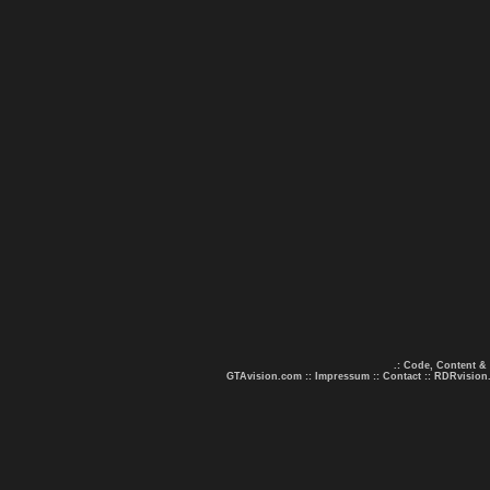
.: Code, Content &
GTAvision.com
::
Impressum
::
Contact
::
RDRvision