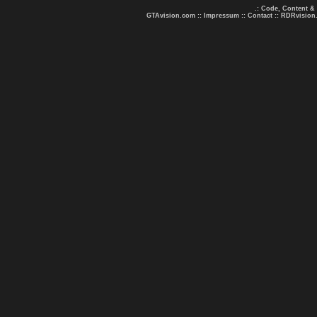
.: Code, Content &
GTAvision.com
::
Impressum
::
Contact
::
RDRvision