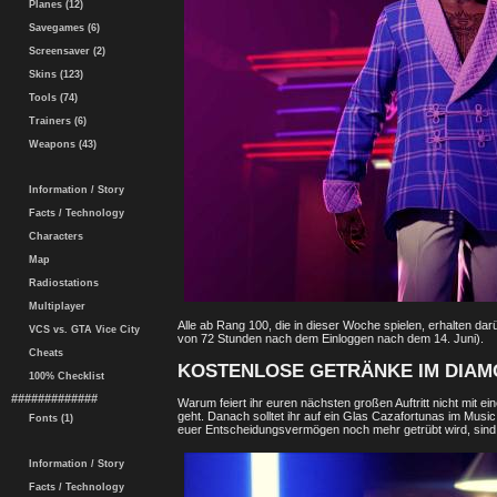
Planes (12)
Savegames (6)
Screensaver (2)
Skins (123)
Tools (74)
Trainers (6)
Weapons (43)
Information / Story
Facts / Technology
Characters
Map
Radiostations
Multiplayer
Alle ab Rang 100, die in dieser Woche spielen, erhalten dar
VCS vs. GTA Vice City
von 72 Stunden nach dem Einloggen nach dem 14. Juni).
Cheats
KOSTENLOSE GETRÄNKE IM DIAM
100% Checklist
#############
Warum feiert ihr euren nächsten großen Auftritt nicht mit e
geht. Danach solltet ihr auf ein Glas Cazafortunas im Musi
Fonts (1)
euer Entscheidungsvermögen noch mehr getrübt wird, sind f
Information / Story
Facts / Technology