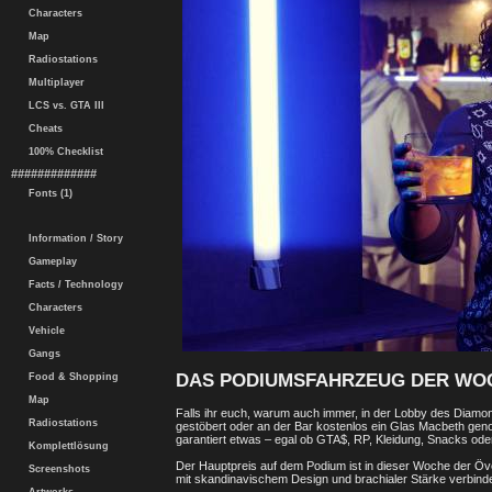
Characters
Map
Radiostations
Multiplayer
LCS vs. GTA III
Cheats
100% Checklist
#############
Fonts (1)
Information / Story
Gameplay
Facts / Technology
Characters
Vehicle
Gangs
DAS PODIUMSFAHRZEUG DER WOC
Food & Shopping
Map
Falls ihr euch, warum auch immer, in der Lobby des Diamond
Radiostations
gestöbert oder an der Bar kostenlos ein Glas Macbeth genos
garantiert etwas – egal ob GTA$, RP, Kleidung, Snacks od
Komplettlösung
Der Hauptpreis auf dem Podium ist in dieser Woche der Öv
Screenshots
mit skandinavischem Design und brachialer Stärke verbinde