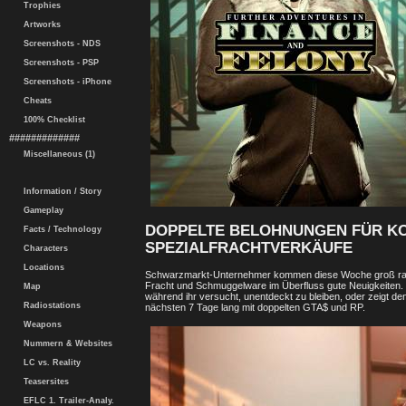
Trophies
Artworks
Screenshots - NDS
Screenshots - PSP
Screenshots - iPhone
Cheats
100% Checklist
#############
Miscellaneous (1)
Information / Story
Gameplay
DOPPELTE BELOHNUNGEN FÜR K
Facts / Technology
SPEZIALFRACHTVERKÄUFE
Characters
Locations
Schwarzmarkt-Unternehmer kommen diese Woche groß raus:
Fracht und Schmuggelware im Überfluss gute Neuigkeiten. 
Map
während ihr versucht, unentdeckt zu bleiben, oder zeigt d
Radiostations
nächsten 7 Tage lang mit doppelten GTA$ und RP.
Weapons
Nummern & Websites
LC vs. Reality
Teasersites
EFLC 1. Trailer-Analy.