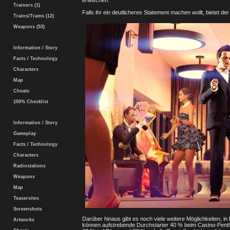
erwischen.
Trainers (1)
Falls ihr ein deutlicheres Statement machen wollt, bietet d
Trains/Trams (12)
Weapons (53)
Information / Story
Facts / Technology
Characters
Map
Cheats
100% Checklist
Information / Story
Gameplay
Facts / Technology
Characters
Radiostations
Weapons
Map
Teasersites
Screenshots
Darüber hinaus gibt es noch viele weitere Möglichkeiten, 
Artworks
können aufstrebende Durchstarter 40 % beim Casino-Pent