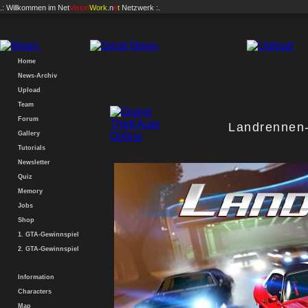
.: Willkommen im
Net
Vision
Work
.n
e
t
Netzwerk :.
Home
News-Archiv
Upload
Team
Forum
Landrennen
Gallery
Tutorials
Newsletter
Quiz
Memory
Jobs
Shop
1. GTA-Gewinnspiel
2. GTA-Gewinnspiel
Information
Characters
Map