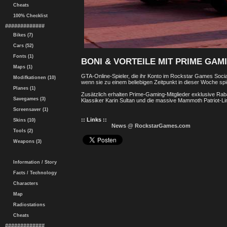
Cheats
100% Checklist
#############
Bikes (7)
Cars (52)
Fonts (1)
BONI & VORTEILE MIT PRIME GAM
Maps (1)
GTA-Online-Spieler, die ihr Konto im Rockstar Games Socia
Modifkationen (10)
wenn sie zu einem beliebigen Zeitpunkt in dieser Woche spi
Planes (1)
Zusätzlich erhalten Prime-Gaming-Mitglieder exklusive Ra
Savegames (3)
Klassiker Karin Sultan und die massive Mammoth Patriot-L
Screensaver (1)
:: Links ::
Skins (10)
News @ RockstarGames.com
Tools (2)
Weapons (3)
Information / Story
Facts / Technology
Characters
Map
Radiostations
Cheats
#############