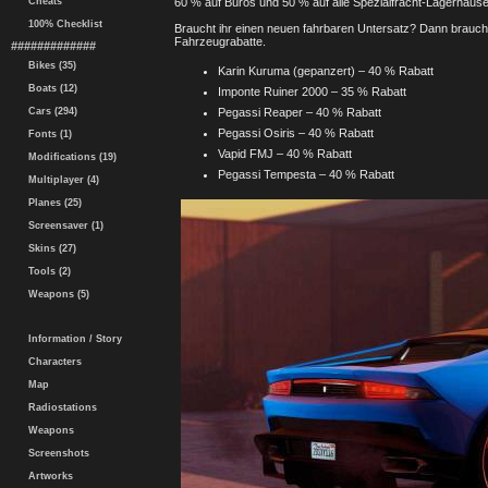
Cheats
60 % auf Büros und 50 % auf alle Spezialfracht-Lagerhäuse
100% Checklist
Braucht ihr einen neuen fahrbaren Untersatz? Dann braucht i
Fahrzeugrabatte.
#############
Bikes (35)
Karin Kuruma (gepanzert) – 40 % Rabatt
Boats (12)
Imponte Ruiner 2000 – 35 % Rabatt
Cars (294)
Pegassi Reaper – 40 % Rabatt
Pegassi Osiris – 40 % Rabatt
Fonts (1)
Vapid FMJ – 40 % Rabatt
Modifications (19)
Pegassi Tempesta – 40 % Rabatt
Multiplayer (4)
Planes (25)
Screensaver (1)
Skins (27)
Tools (2)
Weapons (5)
Information / Story
Characters
Map
Radiostations
Weapons
Screenshots
Artworks