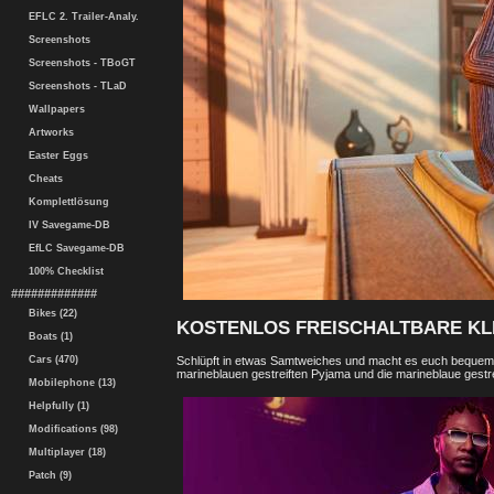
EFLC 2. Trailer-Analy.
Screenshots
Screenshots - TBoGT
Screenshots - TLaD
Wallpapers
Artworks
Easter Eggs
Cheats
Komplettlösung
IV Savegame-DB
EfLC Savegame-DB
100% Checklist
#############
Bikes (22)
KOSTENLOS FREISCHALTBARE KL
Boats (1)
Schlüpft in etwas Samtweiches und macht es euch bequem: A
Cars (470)
marineblauen gestreiften Pyjama und die marineblaue gestr
Mobilephone (13)
Helpfully (1)
Modifications (98)
Multiplayer (18)
Patch (9)