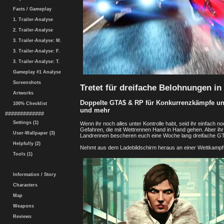
Facts / Gameplay
1. Trailer-Analyse
2. Trailer-Analyse
3. Trailer-Analyse: M.
3. Trailer-Analyse: F.
3. Trailer-Analyse: T.
Gameplay #1 Analyse
Screenshots
Tretet für dreifache Belohnungen i
Artworks
Doppelte GTA$ & RP für Konkurrenzkämpfe und 
100% Checklist
und mehr
#############
Settings (1)
Wenn ihr noch alles unter Kontrolle habt, seid ihr einfach n
Gefahren, die mit Wettrennen Hand in Hand gehen. Aber ihr 
User-Wallpaper (3)
Landrennen bescheren euch eine Woche lang dreifache G
Helpfully (2)
Nehmt aus dem Ladebildschirm heraus an einer Wettkampf-Seri
Tools (1)
Information / Story
Characters
Map
Weapons
Reviews