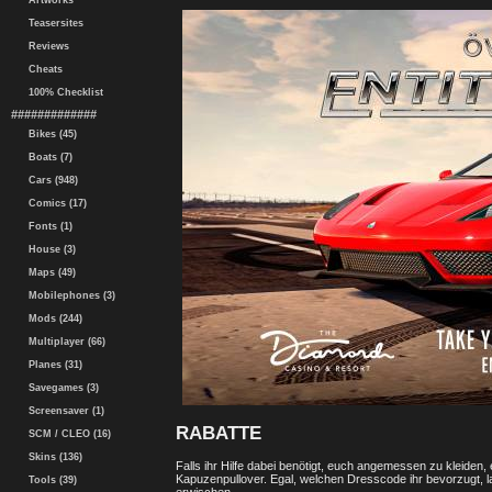
Artworks
Teasersites
Reviews
Cheats
100% Checklist
#############
Bikes (45)
Boats (7)
Cars (948)
Comics (17)
Fonts (1)
House (3)
Maps (49)
Mobilephones (3)
Mods (244)
Multiplayer (66)
Planes (31)
Savegames (3)
Screensaver (1)
RABATTE
SCM / CLEO (16)
Skins (136)
Falls ihr Hilfe dabei benötigt, euch angemessen zu kleiden, 
Kapuzenpullover. Egal, welchen Dresscode ihr bevorzugt, la
Tools (39)