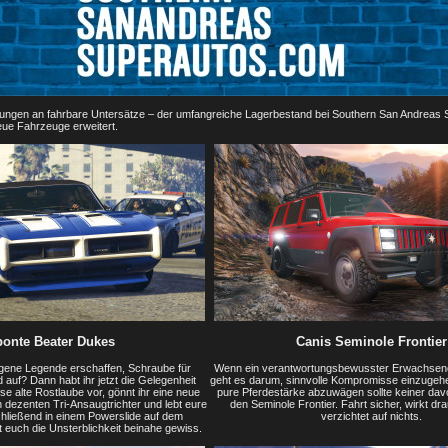
artungen an fahrbare Untersätze – der umfangreiche Lagerbestand bei Southern San Andreas
ue Fahrzeuge erweitert.
onte Beater Dukes
Canis Seminole Frontier
 eigene Legende erschaffen, Schraube für
Wenn ein verantwortungsbewusster Erwachsener
auf? Dann habt ihr jetzt die Gelegenheit
geht es darum, sinnvolle Kompromisse einzugehe
e alte Rostlaube vor, gönnt ihr eine neue
pure Pferdestärke abzuwägen sollte keiner davon
 dezenten Tri-Ansaugtrichter und lebt eure
den Seminole Frontier. Fahrt sicher, wirkt dr
schließend in einem Powerslide auf dem
verzichtet auf nichts.
t euch die Unsterblichkeit beinahe gewiss.