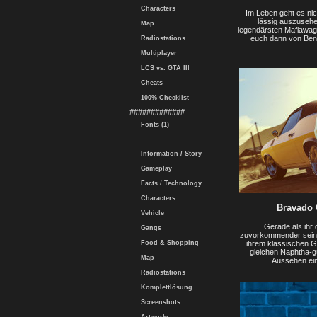
Characters
Im Leben geht es nic
lässig auszusehe
Map
legendärsten Mafiawag
euch dann von Benn
Radiostations
Multiplayer
LCS vs. GTA III
Cheats
100% Checklist
#############
Fonts (1)
Information / Story
Gameplay
Facts / Technology
Characters
Bravado 
Vehicle
Gerade als ihr 
Gangs
zuvorkommender sein,
ihrem klassischen Gau
Food & Shopping
gleichen Naphtha-gu
Map
Aussehen ein
Radiostations
Komplettlösung
Screenshots