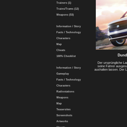
Trainers (1)
Trains/Trams (12)
Weapons (53)
Information / Story
Facts / Technology
Characters
Map
Cheats
Dund
100% Checklist
Der ursprüngliche La
seine Fahrer ausgesa
Information / Story
aushalten lassen. Der L
Gameplay
Facts / Technology
Characters
Radiostations
Weapons
Map
Teasersites
Screenshots
Artworks