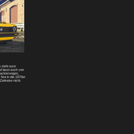
 zieht eure
nd lasst euch von
Lackierungen,
 Not in die 1970er
eitreise nicht