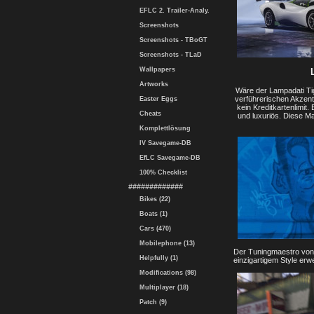
EFLC 2. Trailer-Analy.
Screenshots
Screenshots - TBoGT
Screenshots - TLaD
Wallpapers
Artworks
Wäre der Lampadati Tig
verführerischen Akzent
Easter Eggs
kein Kreditkartenlimit.
Cheats
und luxuriös. Diese Ma
Komplettlösung
IV Savegame-DB
EfLC Savegame-DB
100% Checklist
#############
Bikes (22)
Boats (1)
Cars (470)
Mobilephone (13)
Der Tuningmaestro von
Helpfully (1)
einzigartigem Style erwe
Modifications (98)
Multiplayer (18)
Patch (9)