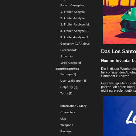
Facts / Gameplay
1. Trailer-Analyse
2. Trailer-Analyse
3. Trailer-Analyse: M.
3. Trailer-Analyse: F.
3. Trailer-Analyse: T.
Gameplay #1 Analyse
Das Los Santo
Screenshots
Artworks
Neu im Inventar b
100% Checklist
Die in dieser Woche ein
#############
hervorragenden Autohäu
Settings (1)
Sortiment zu bieten.
User-Wallpaper (3)
Gute Neuigkeiten für all
parken. Ab sofort könn
Helpfully (2)
nicht eure edlen getönt
Tools (1)
Information / Story
Characters
Map
Weapons
Reviews