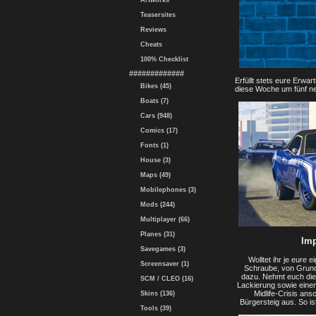
Artworks
Teasersites
Reviews
Cheats
100% Checklist
#############
Erfüllt stets eure Erw
Bikes (45)
diese Woche um fünf ne
Boats (7)
Cars (948)
Comics (17)
Fonts (1)
House (3)
Maps (49)
Mobilephones (3)
Mods (244)
Multiplayer (66)
Planes (31)
Imp
Savegames (3)
Wolltet ihr je eure
Screensaver (1)
Schraube, von Grund 
dazu. Nehmt euch dies
SCM / CLEO (16)
Lackierung sowie einen
Midlife-Crisis an
Skins (136)
Bürgersteig aus. So is
Tools (39)