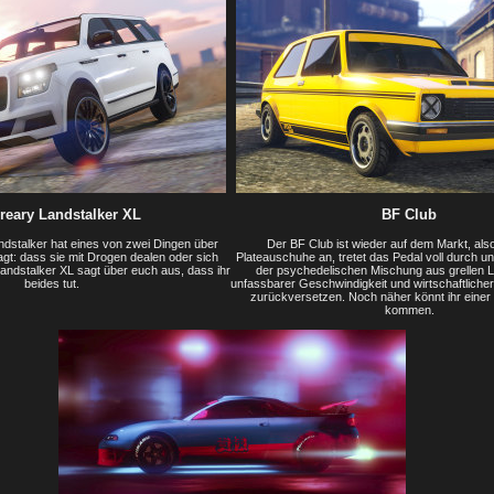
reary Landstalker XL
BF Club
ndstalker hat eines von zwei Dingen über
Der BF Club ist wieder auf dem Markt, also
gt: dass sie mit Drogen dealen oder sich
Plateauschuhe an, tretet das Pedal voll durch u
andstalker XL sagt über euch aus, dass ihr
der psychedelischen Mischung aus grellen 
beides tut.
unfassbarer Geschwindigkeit und wirtschaftlicher
zurückversetzen. Noch näher könnt ihr einer Z
kommen.