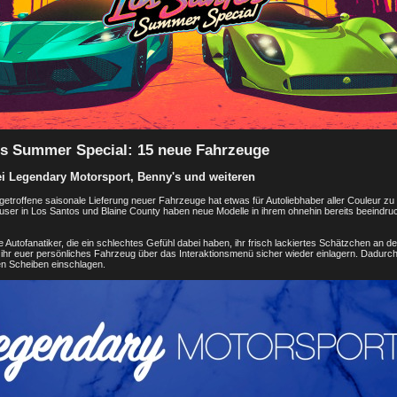
s Summer Special: 15 neue Fahrzeuge
ei Legendary Motorsport, Benny's und weiteren
getroffene saisonale Lieferung neuer Fahrzeuge hat etwas für Autoliebhaber aller Couleur zu b
ser in Los Santos und Blaine County haben neue Modelle in ihrem ohnehin bereits beeindr
e Autofanatiker, die ein schlechtes Gefühl dabei haben, ihr frisch lackiertes Schätzchen an d
t ihr euer persönliches Fahrzeug über das Interaktionsmenü sicher wieder einlagern. Dadur
en Scheiben einschlagen.