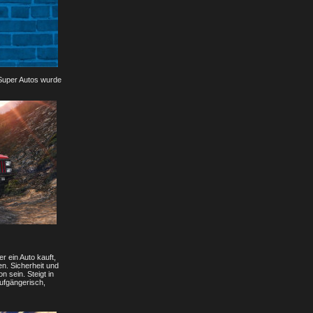
 Super Autos wurde
 ein Auto kauft,
n. Sicherheit und
 sein. Steigt in
aufgängerisch,