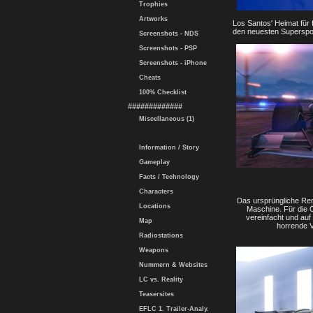
Trophies
Artworks
Los Santos' Heimat für
den neuesten Supersport
Screenshots - NDS
Screenshots - PSP
Screenshots - iPhone
Cheats
100% Checklist
#############
Miscellaneous (1)
Information / Story
Gameplay
Facts / Technology
Characters
Das ursprüngliche Re
Locations
Maschine. Für die Ö
vereinfacht und auf
Map
horrende V
Radiostations
Weapons
Nummern & Websites
LC vs. Reality
Teasersites
EFLC 1. Trailer-Analy.