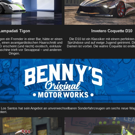
Lampadati Tigon
Invetero Coquette D10
on ein Fremder in einer Bar, hätte er einen
Die D10 ist ein Klassiker mit einem perfekten
, einen avantgardistischen Haarschnitt und
Sprühdose und auf ewige Jugend getrimmt. Die
 Er erscheint (und riecht) exotisch, exklusiv
Damen ist vorbei. Die wahre Coquette ist endlic
schine trieft vor Sexappeal – und anderen
Dingen.
 Los Santos hat sein Angebot an unverwechselbaren Sonderfahrzeugen um sechs neue Wag
itert.