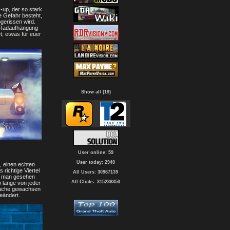
-up, der so stark
e Gefahr besteht,
gerissen wird.
e Radaufhängung
et, etwas für euer
Show all (19)
User online: 59
User today: 2940
t, einen echten
richtige Viertel
All Users: 30967139
r man gesehen
All Clicks: 315238350
 lange von jeder
 Sache gewachsen
eändert.