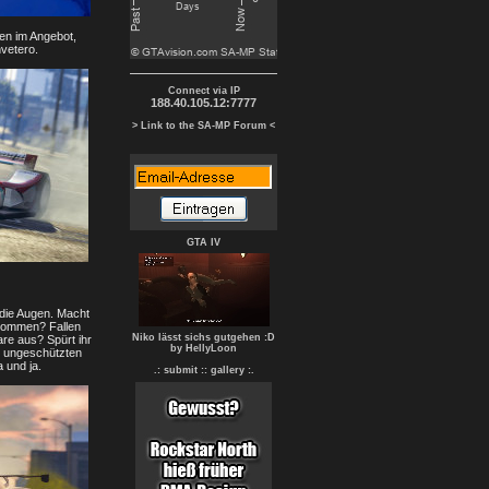
en im Angebot,
nvetero.
Connect via IP
188.40.105.12:7777
> Link to the SA-MP Forum <
GTA IV
die Augen. Macht
nommen? Fallen
Niko lässt sichs gutgehen :D
are aus? Spürt ihr
by HellyLoon
en ungeschützten
a und ja.
.: submit :
: gallery :.