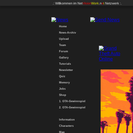
.: Willkommen im
Net
Vision
Work
.n
e
t
Netzwerk :.
Home
News-Archiv
Upload
Team
Forum
Gallery
Tutorials
Newsletter
Quiz
Memory
Jobs
Shop
1. GTA-Gewinnspiel
2. GTA-Gewinnspiel
Information
Characters
Map