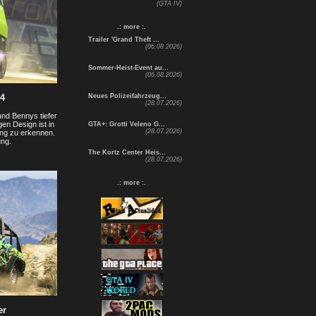
(GTA IV)
.: more :.
Trailer 'Grand Theft ...
(06.08.2026)
Sommer-Heist-Event au...
(06.08.2026)
x4
Neues Polizeifahrzeug...
(28.07.2026)
 und Bennys tiefer
en Design ist in
GTA+: Grotti Veleno G...
(28.07.2026)
ung zu erkennen.
ung.
The Kortz Center Heis...
(28.07.2026)
.: more :.
er