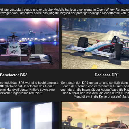
 feinste Luxusfahrzeuge und exotische Modelle hat jetzt zwei elegante Open-Wheel-Rennwag
wagen von Lampadati sowie das jüngste Mitglied der prestigeträchtigen Modellfamilie von I
Benefactor BR8
Declasse DR1
nnmodell des BR8 war eine hochkomplexe
Seht euch den DR1 genau an und schließt dann 
ffentlichkeit hat Benefactor das Ganze
euch der Geruch von verbranntem Gummi be
 eine Handvoll bunter Knöpfe sowie eine
euch durch die Intensität der Auspuffgase die Ha
ersicherungsprämie reduziert.
den Aufprall der Insekten, die euch durch eur
Mund direkt in die Kehle prasseln? Ja, j