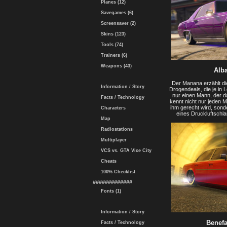
Planes (12)
Savegames (6)
Screensaver (2)
Skins (123)
Tools (74)
Trainers (6)
Weapons (43)
Alb
Der Manana erzählt di
Information / Story
Drogendeals, die je in 
nur einen Mann, der d
Facts / Technology
kennt nicht nur jeden 
ihm gerecht wird, sond
Characters
eines Druckluftschla
Map
Radiostations
Multiplayer
VCS vs. GTA Vice City
Cheats
100% Checklist
#############
Fonts (1)
Information / Story
Benefa
Facts / Technology