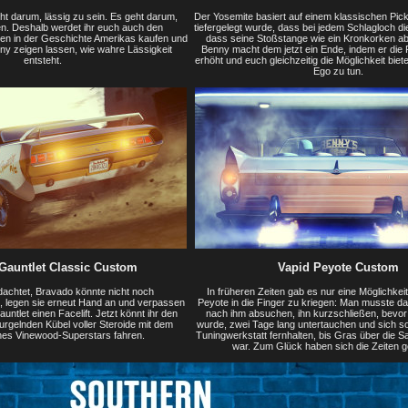
ht darum, lässig zu sein. Es geht darum,
Der Yosemite basiert auf einem klassischen Pick
n. Deshalb werdet ihr euch auch den
tiefergelegt wurde, dass bei jedem Schlagloch di
en in der Geschichte Amerikas kaufen und
dass seine Stoßstange wie ein Kronkorken ab
y zeigen lassen, wie wahre Lässigkeit
Benny macht dem jetzt ein Ende, indem er di
entsteht.
erhöht und euch gleichzeitig die Möglichkeit biet
Ego zu tun.
Gauntlet Classic Custom
Vapid Peyote Custom
dachtet, Bravado könnte nicht noch
In früheren Zeiten gab es nur eine Möglichkei
 legen sie erneut Hand an und verpassen
Peyote in die Finger zu kriegen: Man musste das 
ntlet einen Facelift. Jetzt könnt ihr den
nach ihm absuchen, ihn kurzschließen, bevo
rgelnden Kübel voller Steroide mit dem
wurde, zwei Tage lang untertauchen und sich so
es Vinewood-Superstars fahren.
Tuningwerkstatt fernhalten, bis Gras über die
war. Zum Glück haben sich die Zeiten g