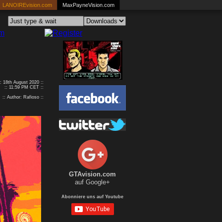
LANOIREvision.com
MaxPayneVision.com
:: 18th August 2020 ::
:: 11:59 PM CET ::
:: Author: Rafioso ::
GTAvision.com
auf Google+
Abonniere uns auf Youtube