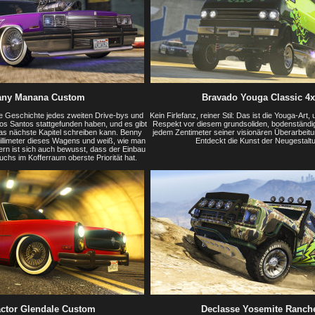
any Manana Custom
Bravado Youga Classic 4
e Geschichte jedes zweiten Drive-bys und
Kein Firlefanz, reiner Stil: Das ist die Youga-Art,
Los Santos stattgefunden haben, und es gibt
Respekt vor diesem grundsoliden, bodenständig
as nächste Kapitel schreiben kann. Benny
jedem Zentimeter seiner visionären Überarbeit
Millimeter dieses Wagens und weiß, wie man
Entdeckt die Kunst der Neugestalt
ern ist sich auch bewusst, dass der Einbau
uchs im Kofferraum oberste Priorität hat.
ctor Glendale Custom
Declasse Yosemite Ranch