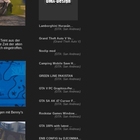
Lamborghini Huracán...
(GTA: San Andreas)
Grand Theft Auto V Ve...
 Teint aus der
(Grand Theft Auto V)
 Zeit der alten
h eingetroffen.
Noclip mod
(GTA: San Andreas)
Camping Mobile Save H...
(GTA: San Andreas)
GREEN LINE PAKISTAN
(GTA: San Andreas)
GTA V PC Graphics-Per...
(GTA: San Andreas)
GTA SA AK 47 Cursor F...
(GTA: San Andreas)
en mit Benny's
Rockstar Games Window...
(GTA: San Andreas)
GTA 100% with latest ...
(GTA: San Andreas)
ENB CONFIG by DJCOMMA...