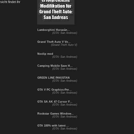
cht findet ihr
Lamborghini Huracán...
(GTA: San Andreas)
Grand Theft Auto V Ve...
(Grand Theft Auto V)
Noclip mod
(GTA: San Andreas)
Camping Mobile Save H...
(GTA: San Andreas)
GREEN LINE PAKISTAN
(GTA: San Andreas)
GTA V PC Graphics-Per...
(GTA: San Andreas)
GTA SA AK 47 Cursor F...
(GTA: San Andreas)
Rockstar Games Window...
(GTA: San Andreas)
GTA 100% with latest ...
(GTA: San Andreas)