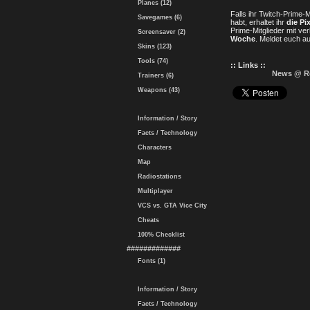
Planes (12)
Falls ihr Twitch-Prime-
Savegames (6)
habt, erhaltet ihr
die Pi
Prime-Mitglieder mit v
Screensaver (2)
Woche
. Meldet euch au
Skins (123)
Tools (74)
:: Links ::
News @ R
Trainers (6)
Weapons (43)
Information / Story
Facts / Technology
Characters
Map
Radiostations
Multiplayer
VCS vs. GTA Vice City
Cheats
100% Checklist
#############
Fonts (1)
Information / Story
Facts / Technology