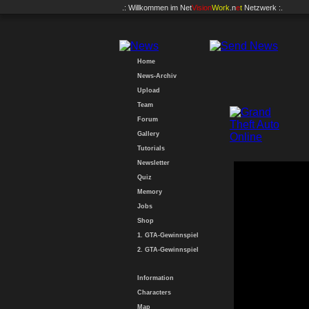
.: Willkommen im
Net
Vision
Work
.n
e
t
Netzwerk :.
Home
News-Archiv
Upload
Team
Forum
Gallery
Tutorials
Newsletter
Quiz
Memory
Jobs
Shop
1. GTA-Gewinnspiel
2. GTA-Gewinnspiel
Information
Characters
Map