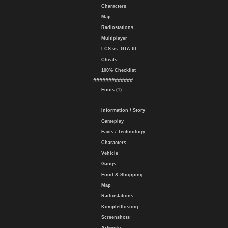
Characters
Map
Radiostations
Multiplayer
LCS vs. GTA III
Cheats
100% Checklist
#############
Fonts (1)
Information / Story
Gameplay
Facts / Technology
Characters
Vehicle
Gangs
Food & Shopping
Map
Radiostations
Komplettlösung
Screenshots