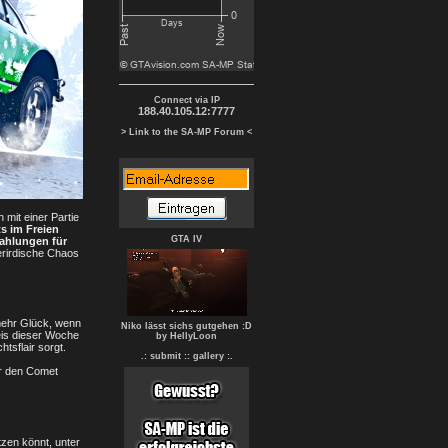
Connect via IP
188.40.105.12:7777
> Link to the SA-MP Forum <
mit einer Partie
s im Freien
GTA IV
ahlungen für
terirdische Chaos
 mehr Glück, wenn
Niko lässt sichs gutgehen :D
eis dieser Woche
by HellyLoon
tsflair sorgt.
.: submit :
: gallery :.
ür den Comet
tzen könnt, unter