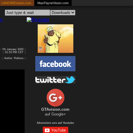
LANOIREvision.com
MaxPayneVision.com
:: 7th January 2020 ::
:: 01:53 PM CET ::
:: Author: Rafioso ::
GTAvision.com
auf Google+
Abonniere uns auf Youtube