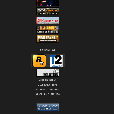
Show all (19)
User online: 64
User today: 3998
All Users: 30958464
All Clicks: 315202176