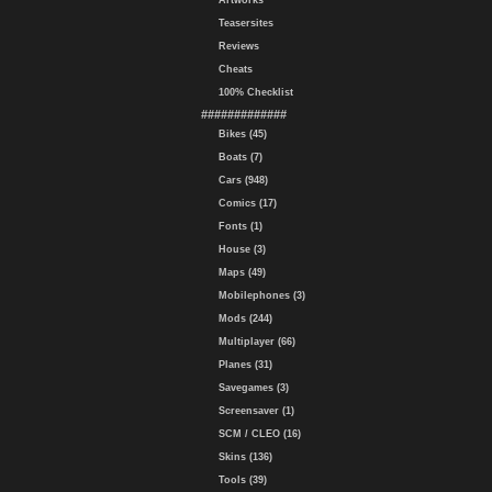
Artworks
Teasersites
Reviews
Cheats
100% Checklist
#############
Bikes (45)
Boats (7)
Cars (948)
Comics (17)
Fonts (1)
House (3)
Maps (49)
Mobilephones (3)
Mods (244)
Multiplayer (66)
Planes (31)
Savegames (3)
Screensaver (1)
SCM / CLEO (16)
Skins (136)
Tools (39)