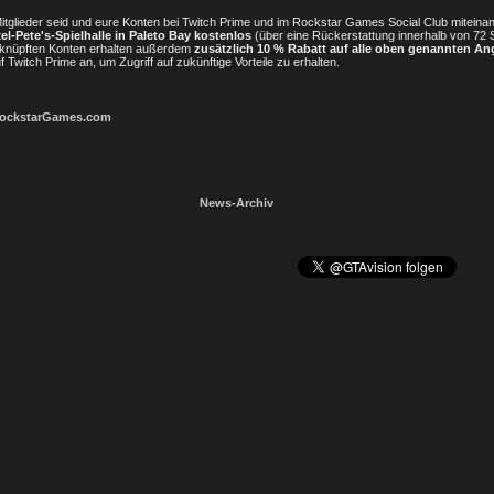
Mitglieder seid und eure Konten bei Twitch Prime und im Rockstar Games Social Club miteina
xel-Pete's-Spielhalle in Paleto Bay kostenlos
(über eine Rückerstattung innerhalb von 72 
erknüpften Konten erhalten außerdem
zusätzlich 10 % Rabatt auf alle oben genannten An
f Twitch Prime an, um Zugriff auf zukünftige Vorteile zu erhalten.
ockstarGames.com
News-Archiv