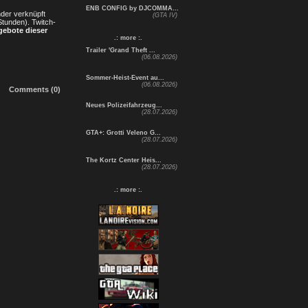
ENB CONFIG by DJCOMMA...
nder verknüpft
(GTA IV)
Stunden). Twitch-
gebote dieser
.: more :.
Trailer 'Grand Theft ...
(06.08.2026)
Sommer-Heist-Event au...
(06.08.2026)
Comments (0)
Neues Polizeifahrzeug...
(28.07.2026)
GTA+: Grotti Veleno G...
(28.07.2026)
The Kortz Center Heis...
(28.07.2026)
.: more :.