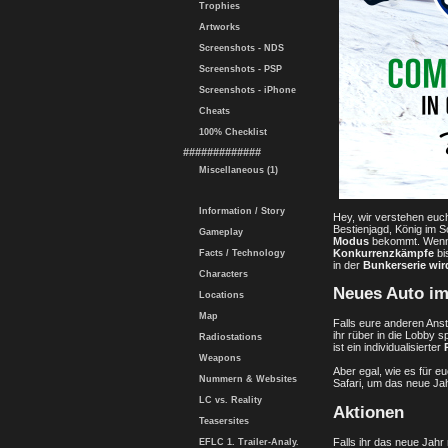
Trophies
Artworks
Screenshots - NDS
Screenshots - PSP
Screenshots - iPhone
Cheats
100% Checklist
#############
Miscellaneous (1)
Information / Story
Hey, wir verstehen euc
Bestienjagd, König im S
Gameplay
Modus
bekommt. Wenn e
Konkurrenzkämpfe
bi
Facts / Technology
in der
Bunkerserie wir
Characters
Neues Auto im
Locations
Map
Falls eure anderen Anst
ihr rüber in die Lobby
Radiostations
ist ein individualisierter
Weapons
Aber egal, wie es für e
Nummern & Websites
Safari, um das neue Jah
LC vs. Reality
Aktionen
Teasersites
Falls ihr das neue Jahr 
EFLC 1. Trailer-Analy.