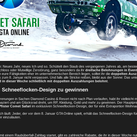
h: Neues Jahr, neues Ich und so. Schüttelt den Staub des vergangenen Jahres ab, am besten 
chloss oder Mutwillige Zerstörung, ganz besonders da ihr
dreifache Belohnungen in Event
ure Fähigkeiten eher im unternehmerischen Bereich liegen, solltet ihr die
doppelten Ausz
s zum 8. Januar nicht verpassen. Und falls alle Stricke reißen, bleibt aus der Sonne: Das un
d in dieser Woche schließlich mit doppelten Auszahlungen belohnt
.
 Schneeflocken-Design zu gewinnen
renungen in Sachen Diamond Casino & Resort nicht nach Plan verlaufen, habt ihr vielleicht
 spaziert und am Glücksrad dreht, um RP, Kleidung, Geld und mehr zu gewinnen. Der Hauptpr
Pfister Comet Safari
im exklusiven Schneeflocken-Design, der für eine Extraportion Weihnach
uch läuft: Jeder, der vor dem 8. Januar GTA Online spielt, erhält das Schneeflocken-Design f
r einzuläuten.
mit einem Raubüberfall-Zahltag startet, gibt es zahlreiche Rabatte, die ihr in dieser Woche nu