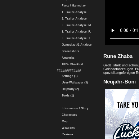
Facts / Gameplay
1. Trailer-Analyse
2. Trailer-Analyse
3. Trailer-Analyse: M.
3. Trailer-Analyse: F.
3. Trailer-Analyse: T.
Gameplay #1 Analyse
Screenshots
Rune Zhaba
Artworks
100% Checklist
Groß, stark und schon
Geländefahrzeugen. Erd
#############
speziell angefertigten R
Settings (1)
Neujahr-Boni
User-Wallpaper (3)
Helpfully (2)
Tools (1)
Information / Story
Characters
Map
Weapons
Reviews