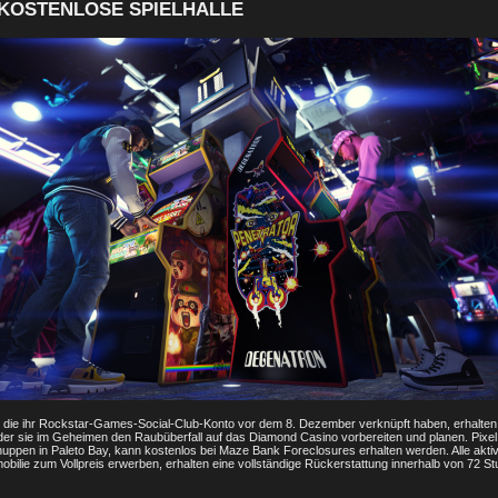
 KOSTENLOSE SPIELHALLE
r, die ihr Rockstar-Games-Social-Club-Konto vor dem 8. Dezember verknüpft haben, erhalten
n der sie im Geheimen den Raubüberfall auf das Diamond Casino vorbereiten und planen. Pixel
huppen in Paleto Bay, kann kostenlos bei Maze Bank Foreclosures erhalten werden. Alle akti
mmobilie zum Vollpreis erwerben, erhalten eine vollständige Rückerstattung innerhalb von 72 