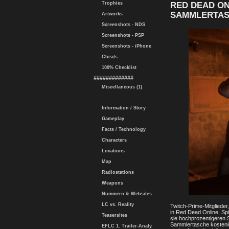
Trophies
RED DEAD O
SAMMLERTA
Artworks
Screenshots - NDS
Screenshots - PSP
Screenshots - iPhone
Cheats
100% Checklist
#############
Miscellaneous (1)
Information / Story
Gameplay
Facts / Technology
Characters
Locations
Map
Radiostations
Weapons
Nummern & Websites
LC vs. Reality
Twitch-Prime-Mitglieder
in Red Dead Online. Spie
Teasersites
sie hochprozentigeren 
Sammlertasche kostenlo
EFLC 1. Trailer-Analy.