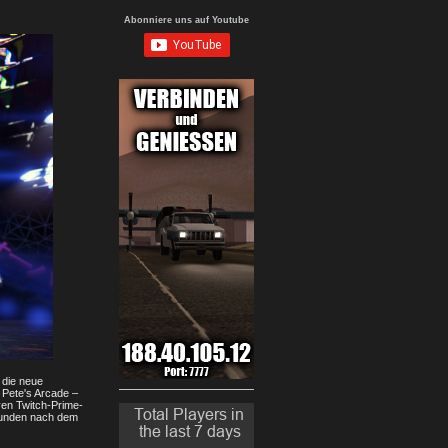
Abonniere uns auf Youtube
 die neue
 Pete's Arcade –
ven Twitch-Prime-
Stunden nach dem