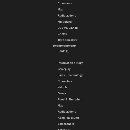
Characters
Map
Radiostations
Multiplayer
LCS vs. GTA III
Cheats
100% Checklist
#############
Fonts (1)
Information / Story
Gameplay
Facts / Technology
Characters
Vehicle
Gangs
Food & Shopping
Map
Radiostations
Komplettlösung
Screenshots