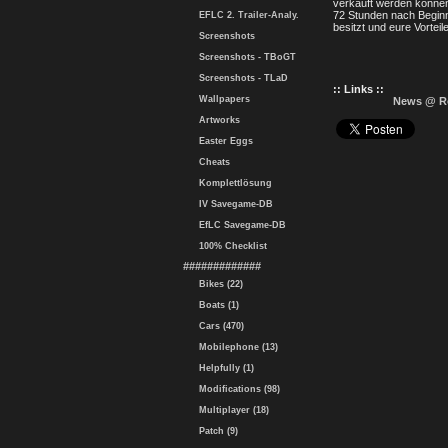
verkauft werden können
72 Stunden nach Beginn 
EFLC 2. Trailer-Analy.
besitzt und eure Vorteil
Screenshots
Screenshots - TBoGT
Screenshots - TLaD
:: Links ::
Wallpapers
News @ R
Artworks
Easter Eggs
Cheats
Komplettlösung
IV Savegame-DB
EfLC Savegame-DB
100% Checklist
#############
Bikes (22)
Boats (1)
Cars (470)
Mobilephone (13)
Helpfully (1)
Modifications (98)
Multiplayer (18)
Patch (9)