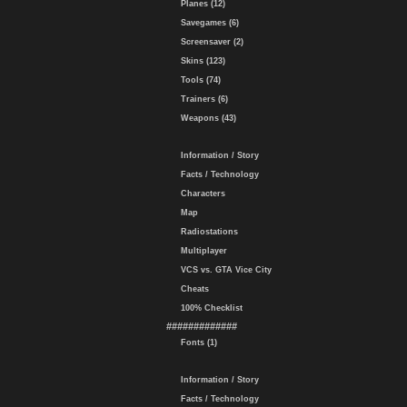
Planes (12)
Savegames (6)
Screensaver (2)
Skins (123)
Tools (74)
Trainers (6)
Weapons (43)
Information / Story
Facts / Technology
Characters
Map
Radiostations
Multiplayer
VCS vs. GTA Vice City
Cheats
100% Checklist
#############
Fonts (1)
Information / Story
Facts / Technology