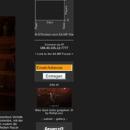
Connect via IP
188.40.105.12:7777
> Link to the SA-MP Forum <
GTA IV
Niko lässt sichs gutgehen :D
by HellyLoon
tenlose Vorteile
.: submit :
: gallery :.
ostenlos, mit der
en zudem die
n Madam Nazar