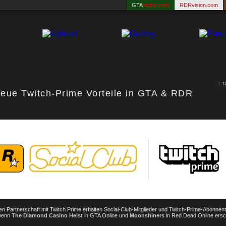
GTA
vision.com
RDRvision.com
:: 
eue Twitch-Prime Vorteile in GTA & RDR
den Partnerschaft mit Twitch Prime erhalten Social-Club-Mitglieder und Twitch-Prime-Abonnen
 wenn
The Diamond Casino Heist
in GTA Online und
Moonshiners
in Red Dead Online ersc