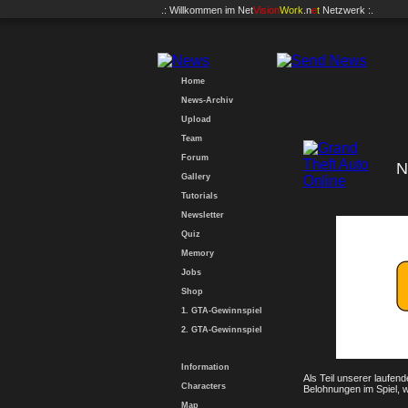
.: Willkommen im
Net
Vision
Work
.n
e
t
Netzwerk :.
Home
News-Archiv
Upload
Team
Forum
N
Gallery
Tutorials
Newsletter
Quiz
Memory
Jobs
Shop
1. GTA-Gewinnspiel
2. GTA-Gewinnspiel
Information
Als Teil unserer laufen
Characters
Belohnungen im Spiel,
Map