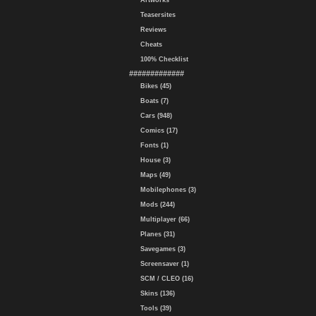
Artworks
Teasersites
Reviews
Cheats
100% Checklist
#############
Bikes (45)
Boats (7)
Cars (948)
Comics (17)
Fonts (1)
House (3)
Maps (49)
Mobilephones (3)
Mods (244)
Multiplayer (66)
Planes (31)
Savegames (3)
Screensaver (1)
SCM / CLEO (16)
Skins (136)
Tools (39)