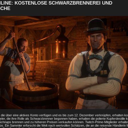
NLINE: KOSTENLOSE SCHWARZBRENNEREI UND
SCHE
, die über eine aktives Konto verfügen und es bis zum 12. Dezember verknüpfen, erhalten kos
ler, die ihre Rolle als Schwarzbrenner begonnen haben, erhalten die polierte Kupferdestille k
Schnaps brennen und zu höheren Preisen verkaufen können. Twitch-Prime-Mitglieder erhalt
s. Ein Sammler erforscht die Welt nach wertvollen Schätzen, die an die reisende Händleri