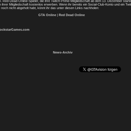
. Red-Dead-Online-Spieler, die ihre Twitch-Prime-Mitgliedschaft ab dem 13. Dezember start
ihrer Mitgliedschaft kostenlos erwerben. Wenn ihr bereits ein Social-Club-Konto und ein Tw
e noch nicht abgeholt habt, könnt ihr das unter diesen Links nachholen:
GTA Online
|
Red Dead Online
ockstarGames.com
News-Archiv