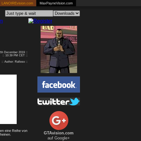
LANOIREvision.com
MaxPayneVision.com
12th December 2019 ::
:: 10:39 PM CET ::
:: Author: Rafioso ::
ten eine Reihe von
GTAvision.com
heinen.
auf Google+