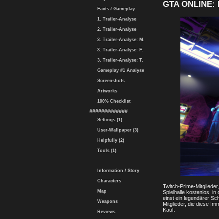
GTA ONLINE:
Facts / Gameplay
1. Trailer-Analyse
2. Trailer-Analyse
3. Trailer-Analyse: M.
3. Trailer-Analyse: F.
3. Trailer-Analyse: T.
Gameplay #1 Analyse
Screenshots
Artworks
100% Checklist
#############
Settings (1)
User-Wallpaper (3)
Helpfully (2)
Tools (1)
Information / Story
Characters
Twitch-Prime-Mitgliede
Map
Spielhalle kostenlos, i
einst ein legendärer Sc
Weapons
Mitglieder, die diese I
Kauf.
Reviews