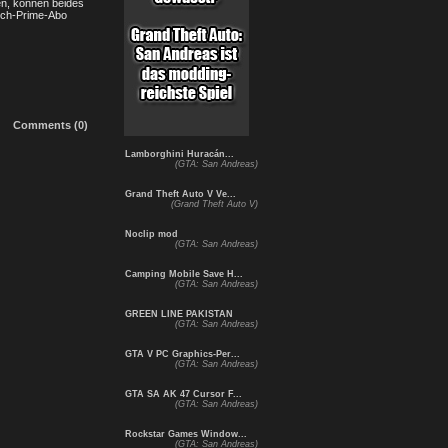
en, können beides
itch-Prime-Abo
Comments (0)
Lamborghini Huracán...
(GTA: San Andreas)
Grand Theft Auto V Ve...
(Grand Theft Auto V)
Noclip mod
(GTA: San Andreas)
Camping Mobile Save H...
(GTA: San Andreas)
GREEN LINE PAKISTAN
(GTA: San Andreas)
GTA V PC Graphics-Per...
(GTA: San Andreas)
GTA SA AK 47 Cursor F...
(GTA: San Andreas)
Rockstar Games Window...
(GTA: San Andreas)