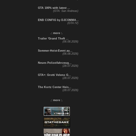
GTA 100% with latest ...
(GTA: San Andreas)
ENB CONFIG by DJCOMMA...
(GTA IV)
.: more :.
Trailer 'Grand Theft ...
(06.08.2026)
Sommer-Heist-Event au...
(06.08.2026)
Neues Polizeifahrzeug...
(28.07.2026)
GTA+: Grotti Veleno G...
(28.07.2026)
The Kortz Center Heis...
(28.07.2026)
.: more :.