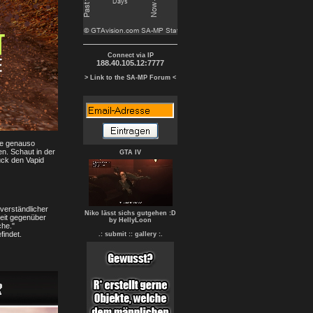
Connect via IP
188.40.105.12:7777
> Link to the SA-MP Forum <
ufe genauso
n. Schaut in der
GTA IV
ück den Vapid
nverständlicher
Niko lässt sichs gutgehen :D
keit gegenüber
by HellyLoon
che."
findet.
.: submit :
: gallery :.