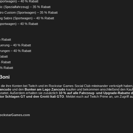
Sportwagen) – 40 % Rabatt
tic (Spezialfahrzeug) – 35 % Rabatt
tro Custom (Sportwagen) – 35 % Rabatt
ng Sabre (Sportwagen) – 40 % Rabatt
portwagen) – 40 % Rabatt
 Rabatt
uerung – 40 % Rabatt
rungen – 40 % Rabatt
abatt
 Rabatt
 % Rabatt
Boni
, die ihre Konten bei Twitch und im Rockstar Games Social Club miteinander verknüpft habe
Zancudo
und den
Bunker am Lago Zancudo
kaufen und bekommen anschließend den Kaufp
tattet. Außerdem erhalten sie zusätzlich
10 % auf alle Fahrzeug- und Upgrade-Rabatte 
tor Schlagen GT und den Grotti Itali GTO
. Meldet euch auf Twitch Prime an, um Zugriff au
ockstarGames.com