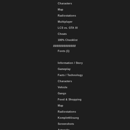
Characters
Map
Radiostations
Multiplayer
LCS vs. GTA III
Cheats
100% Checklist
#############
Fonts (1)
Information / Story
Gameplay
Facts / Technology
Characters
Vehicle
Gangs
Food & Shopping
Map
Radiostations
Komplettlösung
Screenshots