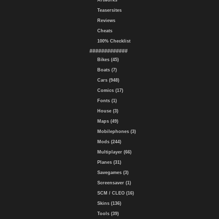
Artworks
Teasersites
Reviews
Cheats
100% Checklist
#############
Bikes (45)
Boats (7)
Cars (948)
Comics (17)
Fonts (1)
House (3)
Maps (49)
Mobilephones (3)
Mods (244)
Multiplayer (66)
Planes (31)
Savegames (3)
Screensaver (1)
SCM / CLEO (16)
Skins (136)
Tools (39)