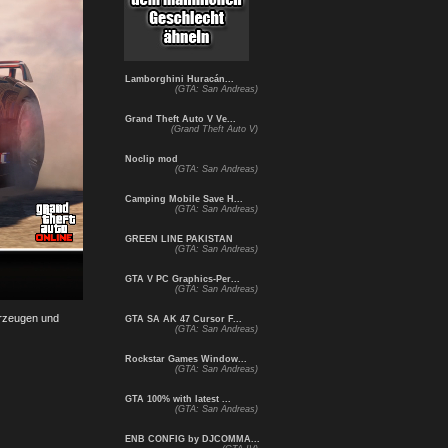
Lamborghini Huracán...
(GTA: San Andreas)
Grand Theft Auto V Ve...
(Grand Theft Auto V)
Noclip mod
(GTA: San Andreas)
Camping Mobile Save H...
(GTA: San Andreas)
GREEN LINE PAKISTAN
(GTA: San Andreas)
GTA V PC Graphics-Per...
(GTA: San Andreas)
hrzeugen und
GTA SA AK 47 Cursor F...
(GTA: San Andreas)
Rockstar Games Window...
(GTA: San Andreas)
GTA 100% with latest ...
(GTA: San Andreas)
ENB CONFIG by DJCOMMA...