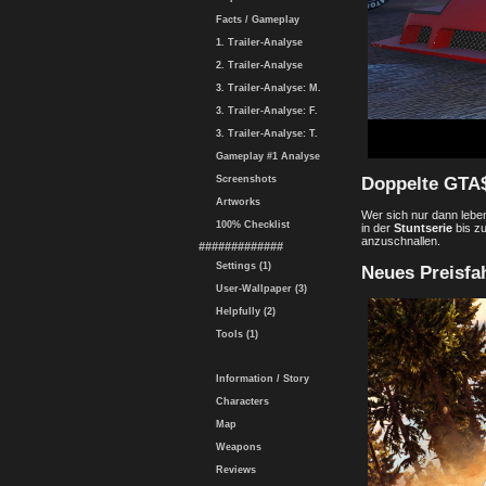
Facts / Gameplay
1. Trailer-Analyse
2. Trailer-Analyse
3. Trailer-Analyse: M.
3. Trailer-Analyse: F.
3. Trailer-Analyse: T.
Gameplay #1 Analyse
Doppelte GTA$
Screenshots
Artworks
Wer sich nur dann lebe
100% Checklist
in der
Stuntserie
bis z
anzuschnallen.
#############
Settings (1)
Neues Preisfa
User-Wallpaper (3)
Helpfully (2)
Tools (1)
Information / Story
Characters
Map
Weapons
Reviews