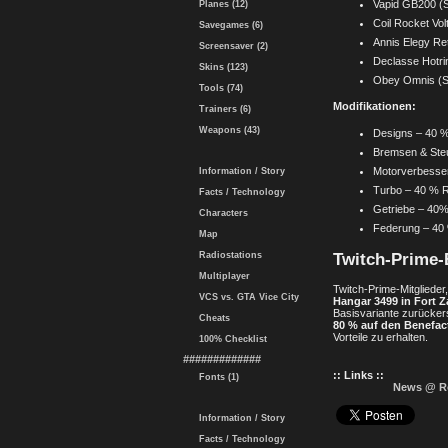
Vapid GB200 (
Planes (12)
Coil Rocket Vol
Savegames (6)
Annis Elegy Re
Screensaver (2)
Declasse Hotri
Skins (123)
Obey Omnis (S
Tools (74)
Modifikationen:
Trainers (6)
Weapons (43)
Designs – 40 %
Bremsen & Ste
Motorverbesse
Information / Story
Turbo – 40 % R
Facts / Technology
Getriebe – 40%
Characters
Federung – 40
Map
Radiostations
Twitch-Prime-
Multiplayer
Twitch-Prime-Mitglieder
VCS vs. GTA Vice City
Hangar 3499 in Fort 
Basisvariante zurückers
Cheats
80 % auf den Benefac
Vorteile zu erhalten.
100% Checklist
#############
:: Links ::
Fonts (1)
News @ R
Information / Story
Facts / Technology