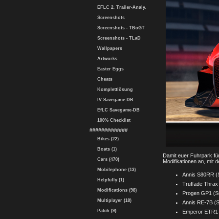
EFLC 2. Trailer-Analy.
Screenshots
Screenshots - TBoGT
Screenshots - TLaD
Wallpapers
Artworks
Easter Eggs
Cheats
Komplettlösung
IV Savegame-DB
EfLC Savegame-DB
100% Checklist
#############
Bikes (22)
Boats (1)
Damit euer Fuhrpark fü
Cars (470)
Modifikationen an, mit 
Mobilephone (13)
Annis S80RR (
Helpfully (1)
Truffade Thrax
Modifications (98)
Progen GP1 (S
Multiplayer (18)
Annis RE-7B (
Patch (9)
Emperor ETR1 