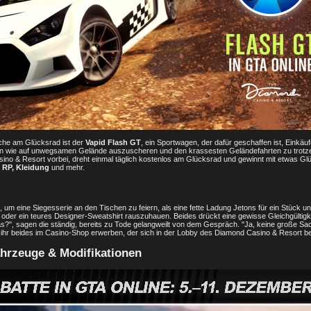
che am Glücksrad ist der
Vapid Flash GT
, ein Sportwagen, der dafür geschaffen ist, Einkä
ern wie auf unwegsamen Gelände auszuscheren und den krassesten Geländefahrten zu trotze
no & Resort vorbei, dreht einmal täglich kostenlos am Glücksrad und gewinnt mit etwas Gl
 RP, Kleidung
und mehr.
, um eine Siegesserie an den Tischen zu feiern, als eine fette Ladung Jetons für ein Stück u
 oder ein teures Designer-Sweatshirt rauszuhauen. Beides drückt eine gewisse Gleichgültig
s?", sagen die ständig, bereits zu Tode gelangweilt von dem Gespräch. "Ja, keine große Sa
 ihr beides im Casino-Shop erwerben, der sich in der Lobby des Diamond Casino & Resort be
ahrzeuge & Modifikationen