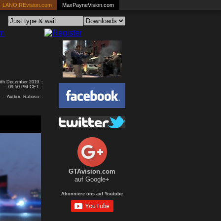
LANOIREvision.com
MaxPayneVision.com
 5th December 2019 ::
:: 09:50 PM CET ::
:: Author: Rafioso ::
GTAvision.com
auf Google+
Abonniere uns auf Youtube