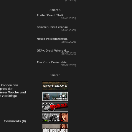
(GTA IV)
.: more :.
Trailer 'Grand Theft ...
(06.08.2026)
Sommer-Heist-Event au...
(06.08.2026)
Neues Polizeifahrzeug...
(28.07.2026)
GTA+: Grotti Veleno G...
(28.07.2026)
The Kortz Center Heis...
(28.07.2026)
.: more :.
n, können den
reis der
dieser Woche und
f zukünftige
Comments (0)