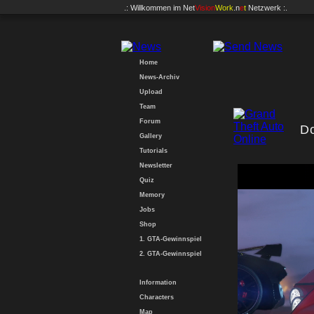
.: Willkommen im
Net
Vision
Work
.n
e
t
Netzwerk :.
Home
News-Archiv
Upload
Team
Forum
Do
Gallery
Tutorials
Newsletter
Quiz
Memory
Jobs
Shop
1. GTA-Gewinnspiel
2. GTA-Gewinnspiel
Information
Characters
Map