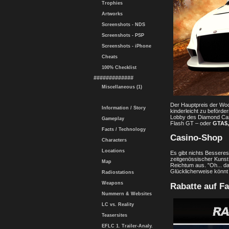
Trophies
Artworks
Screenshots - NDS
Screenshots - PSP
Screenshots - iPhone
Cheats
100% Checklist
#############
Miscellaneous (1)
Der Hauptpreis der Wo
Information / Story
kinderleicht zu beförd
Lobby des Diamond Casi
Gameplay
Flash GT – oder
GTA$,
Facts / Technology
Casino-Shop
Characters
Locations
Es gibt nichts Besseres
zeitgenössischer Kunst
Map
Reichtum aus. "Oh... da
Glücklicherweise könnt
Radiostations
Weapons
Rabatte auf F
Nummern & Websites
LC vs. Reality
Teasersites
EFLC 1. Trailer-Analy.