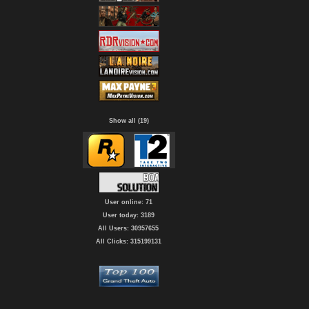
Show all (19)
User online: 71
User today: 3189
All Users: 30957655
All Clicks: 315199131