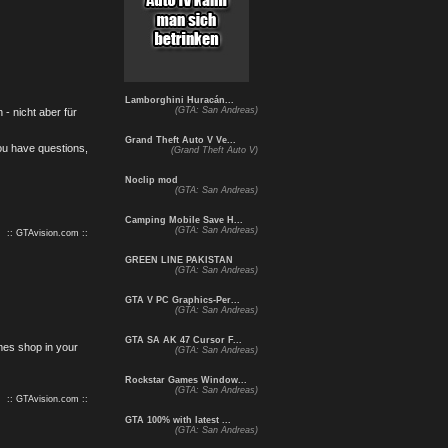
Lamborghini Huracán...
(GTA: San Andreas)
- nicht aber für
Grand Theft Auto V Ve...
you have questions,
(Grand Theft Auto V)
Noclip mod
(GTA: San Andreas)
Camping Mobile Save H...
(GTA: San Andreas)
:: GTAvision.com ::
GREEN LINE PAKISTAN
(GTA: San Andreas)
GTA V PC Graphics-Per...
(GTA: San Andreas)
GTA SA AK 47 Cursor F...
mes shop in your
(GTA: San Andreas)
Rockstar Games Window...
(GTA: San Andreas)
:: GTAvision.com ::
GTA 100% with latest ...
(GTA: San Andreas)