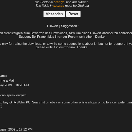
Die Felder in
orange
sind auszufüllen.
The fields in
orange
must be filled out
.: Hinweis | Suggestion :.
n dient lediglich zum Bewerten des Downloads, bzw. um einen Hinweis darüber zu schreiben 
Support. Bei Fragen bitte in
unser Forum
schreiben. Danke.
only for rating the download, or to write some suggestions about it - but not for support. If 
please write it in
our forum
. Thanks.
ramie
 me a Mail
ay 2009 :: 16:20 PM
 can speak english.
o buy GTA SA for PC: Search it on ebay or some other online shops or go to a computer ga
;)
ugust 2009 :: 17:12 PM