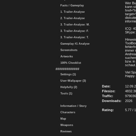
Wer Bu
Facts / Gameplay
kann s
href="h
1. Trailer-Analyse
target=
diskuti
2. Trailer-Analyse
informi
3. Trailer-Analyse: M.
ICQ: 4
3. Trailer-Analyse: F.
SKype:
3. Trailer-Analyse: T.
Hinwei
ToolBox
Gameplay #1 Analyse
fehlerf
Screenshots
immer 
Andrea
Artworks
suchen"
bzw. i
100% Checklist
schaut.
#############
Viel S
Settings (1)
Happy 
User-Wallpaper (3)
Date:
12.09.
Helpfully (2)
Filesize:
4832.3
Tools (1)
Traffic:
979036
Downloads:
2026
Information / Story
Rating:
5.77 / 
Characters
Map
Weapons
Reviews