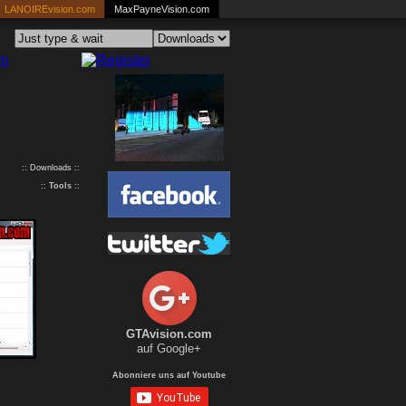
LANOIREvision.com
MaxPayneVision.com
:: Downloads ::
::
Tools
::
GTAvision.com
auf Google+
Abonniere uns auf Youtube