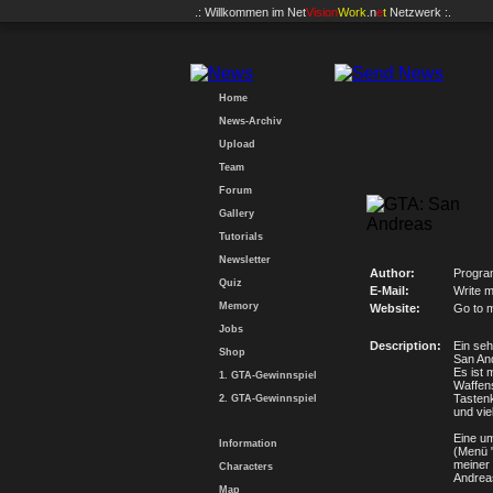
.: Willkommen im
Net
Vision
Work
.n
e
t
Netzwerk :.
Home
News-Archiv
Upload
Team
Forum
Gallery
Tutorials
Newsletter
Author:
Progra
Quiz
E-Mail:
Write m
Memory
Website:
Go to 
Jobs
Description:
Ein se
Shop
San An
Es ist
1. GTA-Gewinnspiel
Waffens
Tastenk
2. GTA-Gewinnspiel
und vie
Eine um
Information
(Menü "
meiner
Characters
Andrea
Map