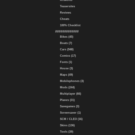
Artworks
Teasersites
Reviews
Cheats
100% Checklist
#############
Bikes (45)
Boats (7)
Cars (948)
Comics (17)
Fonts (1)
House (3)
Maps (49)
Mobilephones (3)
Mods (244)
Multiplayer (66)
Planes (31)
Savegames (3)
Screensaver (1)
SCM / CLEO (16)
Skins (136)
Tools (39)