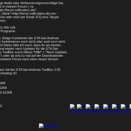
gs findet oder Verbesserungsvorschläge hat,
ie in meinem Forum ( <a
ttp://forum.selfcoders.de)"
"_blank">http://forum.selfcoders.de)</a>
eren oder mich per Email, ICQ bzw. Skype
eren.
01-456-146
 Programie
s: Einige Funktionen der GTA San Andreas
 funktionieren noch nicht oder sind noch nicht
rei! Daher bitte ich euch, dass ihr am besten
mal wieder nach Updates für die GTA San
s ToolBox sucht (Menü "Hilfe" > "Nach Updates
) oder ab und zu mal auf der Downloadseite
n meinem Forum nach einer neuen Version
pass mit der GTA San Andreas ToolBox 2.00
cheating xD
2008
62KB
5.412KB
10
1
2
3
4
5
6
7
8