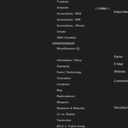
Trophies
Artworks
:: Links ::
https://
Screenshots - NDS
Screenshots - PSP
Screenshots - iPhone
Cheats
100% Checklist
#############
Miscellaneous (1)
Name:
Information / Story
E-Mail:
Gameplay
Website:
Facts / Technology
Characters
Comment
Locations
Map
Radiostations
Weapons
Securityc
Nummern & Websites
LC vs. Reality
Teasersites
EFLC 1. Trailer-Analy.