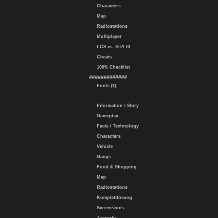
Characters
Map
Radiostations
Multiplayer
LCS vs. GTA III
Cheats
100% Checklist
#############
Fonts (1)
Information / Story
Gameplay
Facts / Technology
Characters
Vehicle
Gangs
Food & Shopping
Map
Radiostations
Komplettlösung
Screenshots