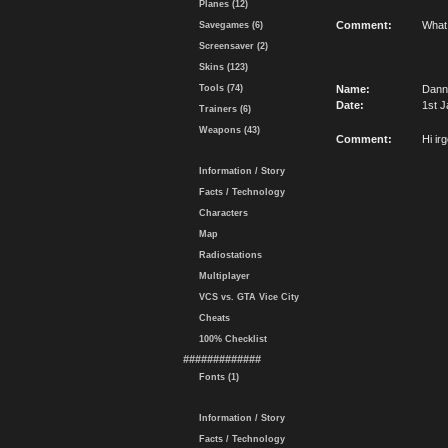
Planes (12)
Comment:
What 
Savegames (6)
Screensaver (2)
Skins (123)
Tools (74)
Name:
Dann
Date:
1st J
Trainers (6)
Weapons (43)
Comment:
Hi ir
Information / Story
Facts / Technology
Characters
Map
Radiostations
Multiplayer
VCS vs. GTA Vice City
Cheats
100% Checklist
#############
Fonts (1)
Information / Story
Facts / Technology