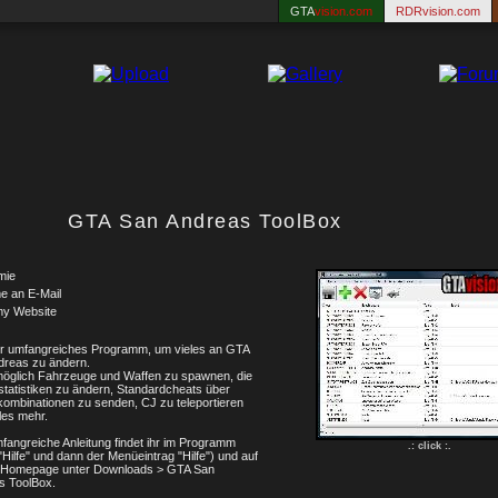
GTA
vision.com
RDRvision.com
GTA San Andreas ToolBox
mie
e an E-Mail
my Website
hr umfangreiches Programm, um vieles an GTA
dreas zu ändern.
 möglich Fahrzeuge und Waffen zu spawnen, die
tatistiken zu ändern, Standardcheats über
ombinationen zu senden, CJ zu teleportieren
les mehr.
fangreiche Anleitung findet ihr im Programm
.: click :.
Hilfe" und dann der Menüeintrag "Hilfe") und auf
 Homepage unter Downloads > GTA San
s ToolBox.