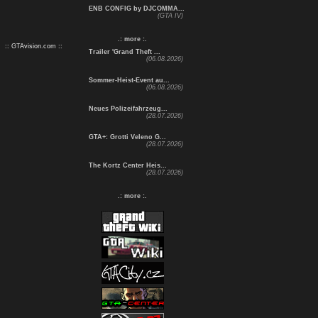
ENB CONFIG by DJCOMMA...
(GTA IV)
.: more :.
:: GTAvision.com ::
Trailer 'Grand Theft ...
(06.08.2026)
Sommer-Heist-Event au...
(06.08.2026)
Neues Polizeifahrzeug...
(28.07.2026)
GTA+: Grotti Veleno G...
(28.07.2026)
The Kortz Center Heis...
(28.07.2026)
.: more :.