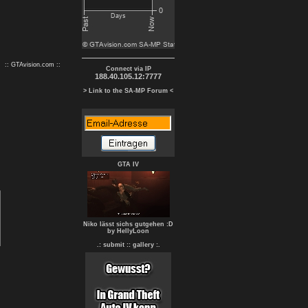
:: GTAvision.com ::
Connect via IP
188.40.105.12:7777
> Link to the SA-MP Forum <
GTA IV
Niko lässt sichs gutgehen :D
by HellyLoon
.: submit :
: gallery :.