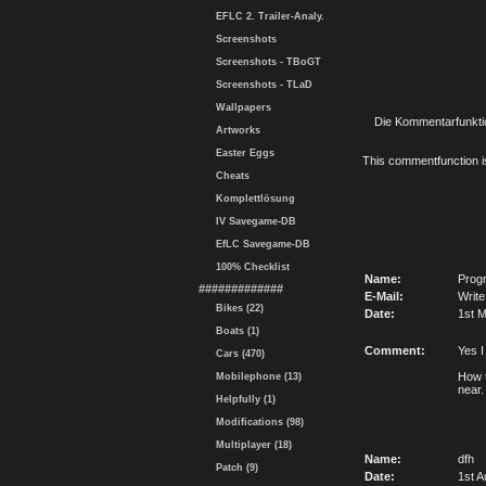
EFLC 2. Trailer-Analy.
Screenshots
Screenshots - TBoGT
Screenshots - TLaD
Wallpapers
Die Kommentarfunktio
Artworks
Easter Eggs
This commentfunction is 
Cheats
Komplettlösung
IV Savegame-DB
EfLC Savegame-DB
100% Checklist
Name:
Prog
#############
E-Mail:
Write
Bikes (22)
Date:
1st M
Boats (1)
Comment:
Yes I
Cars (470)
How t
Mobilephone (13)
near. 
Helpfully (1)
Modifications (98)
Multiplayer (18)
Name:
dfh
Patch (9)
Date:
1st A