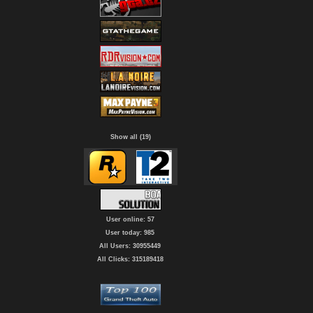
Show all (19)
User online: 57
User today: 985
All Users: 30955449
All Clicks: 315189418