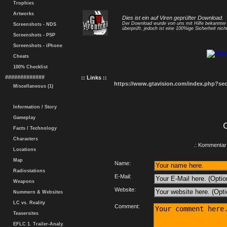
Trophies
Artworks
Dies ist ein auf Viren geprüfter Download.
Der Download wurde von uns mit Hilfe bekannte
Screenshots - NDS
überprüft, jedoch ist eine 100%ige Sicherheit nicht
Screenshots - PSP
Screenshots - iPhone
Cheats
100% Checklist
#############
:: Links ::
https://www.gtavision.com/index.php?s
Miscellaneous (1)
Information / Story
Gameplay
Facts / Technology
Characters
.: Kommentar 
Locations
Map
Name:
Radiostations
E-Mail:
Weapons
Website:
Nummern & Websites
LC vs. Reality
Comment:
Teasersites
EFLC 1. Trailer-Analy.