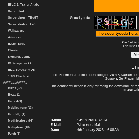
EFLC 2. Trailer-Analy.
Screenshots
Securitycode:
Screenshots - TBoGT
Screenshots - TLaD
Wallpapers
Artworks
Die Felder 
Easter Eggs
The fields 
Cheats
Komplettlösung
IV Savegame-DB
.: H
EfLC Savegame-DB
Die Kommentarfunktion dient lediglich zum Bewerten des 
100% Checklist
Support. Bei Fragen bi
#############
This commentfunction is only for rating the download, or to 
Bikes (22)
please writ
Boats (1)
Cars (470)
Mobilephone (13)
Helpfully (1)
Name:
GERMINATORATM
Modifications (98)
E-Mail:
Write me a Mail
Multiplayer (18)
Date:
6th January 2023 :: 6:08 AM
Patch (9)