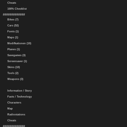
Cheats
100% Checklist
#############
Bikes (7)
Cars (52)
Fonts (1)
Maps (1)
Modifkationen (10)
Planes (1)
Savegames (3)
Screensaver (1)
Skins (10)
Tools (2)
Weapons (3)
Information / Story
Facts / Technology
Characters
Map
Radiostations
Cheats
#############