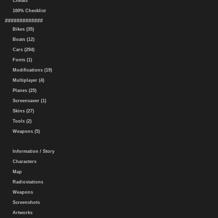
Cheats
100% Checklist
#############
Bikes (35)
Boats (12)
Cars (294)
Fonts (1)
Modifications (19)
Multiplayer (4)
Planes (25)
Screensaver (1)
Skins (27)
Tools (2)
Weapons (5)
Information / Story
Characters
Map
Radiostations
Weapons
Screenshots
Artworks