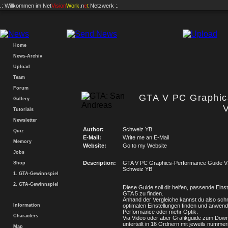
.: Willkommen im
Net
Vision
Work
.n
e
t
Netzwerk :.
Home
News-Archiv
Upload
Team
Forum
GTA V PC Graphic
Gallery
Tutorials
Newsletter
Author:
Schweiz YB
Quiz
E-Mail:
Write me an E-Mail
Memory
Website:
Go to my Website
Jobs
Description:
GTA V PC Graphics-Performance Guide V
Shop
Schweiz YB
1. GTA-Gewinnspiel
2. GTA-Gewinnspiel
Diese Guide soll dir helfen, passende Einst
GTA 5 zu finden.
Anhand der Vergleiche kannst du also schn
Information
optimalen Einstellungen finden und anwen
Performance oder mehr Optik.
Characters
Via Video oder aber Grafikguide zum Down
unterteilt in 16 Ordnern mit jeweils nummer
Map