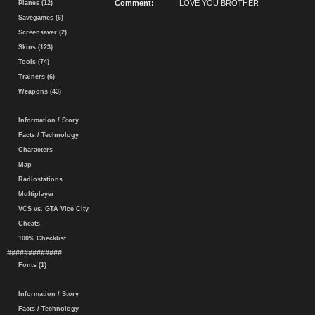
Comment:
I LOVE YOU BROTHER
Planes (12)
Savegames (6)
Screensaver (2)
Skins (123)
Tools (74)
Trainers (6)
Weapons (43)
Information / Story
Facts / Technology
Characters
Map
Radiostations
Multiplayer
VCS vs. GTA Vice City
Cheats
100% Checklist
#############
Fonts (1)
Information / Story
Facts / Technology