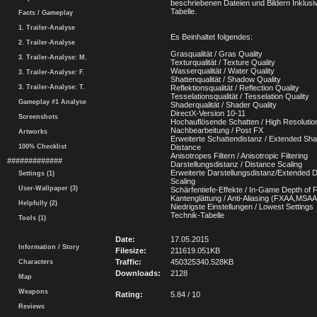
beschriebenen Dateien und Bildern Inklusi
Tabelle.
Facts / Gameplay
1. Trailer-Analyse
Es Beinhaltet folgendes:
2. Trailer-Analyse
Grasqualität / Gras Quality
3. Trailer-Analyse: M.
Texturqualität / Texture Quality
Wasserqualität / Water Quality
3. Trailer-Analyse: F.
Shattenqualität / Shadow Quality
3. Trailer-Analyse: T.
Reflektionsqualität / Reflection Quality
Tesselationsqualität / Tesselation Quality
Gameplay #1 Analyse
Shaderqualität / Shader Quality
DirectX-Version 10-11
Screenshots
Hochauflösende Schatten / High Resoluti
Nachbearbeitung / Post FX
Artworks
Erweiterte Schattendistanz / Extended Sh
100% Checklist
Distance
Anisotropes Filtern / Anisotropic Filtering
#############
Darstellungsdistanz / Distance Scaling
Erweiterte Darstellungsdistanz/Extended 
Settings (1)
Scaling
User-Wallpaper (3)
Schärfentiefe-Effekte / In-Game Depth of F
Kantenglättung / Anti-Aliasing (FXAA,MSA
Helpfully (2)
Niedrigste Einstellungen / Lowest Settings
Technik-Tabelle
Tools (1)
Date:
17.05.2015
Information / Story
Filesize:
211619.051KB
Traffic:
450325340.528KB
Characters
Downloads:
2128
Map
Weapons
Rating:
5.84 / 10
Reviews