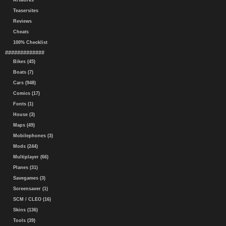
Artworks
Teasersites
Reviews
Cheats
100% Checklist
#############
Bikes (45)
Boats (7)
Cars (948)
Comics (17)
Fonts (1)
House (3)
Maps (49)
Mobilephones (3)
Mods (244)
Multiplayer (66)
Planes (31)
Savegames (3)
Screensaver (1)
SCM / CLEO (16)
Skins (136)
Tools (39)