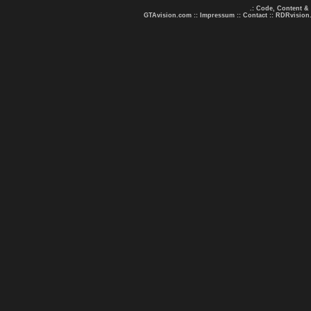
.: Code, Content &
GTAvision.com
::
Impressum
::
Contact
::
RDRvision