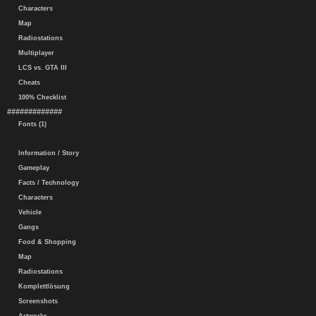
Characters
Map
Radiostations
Multiplayer
LCS vs. GTA III
Cheats
100% Checklist
#############
Fonts (1)
Information / Story
Gameplay
Facts / Technology
Characters
Vehicle
Gangs
Food & Shopping
Map
Radiostations
Komplettlösung
Screenshots