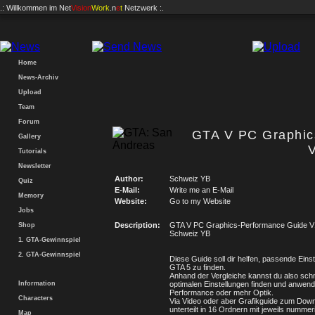
.: Willkommen im
Net
Vision
Work
.n
e
t
Netzwerk :.
Home
News-Archiv
Upload
Team
Forum
GTA V PC Graphic
Gallery
Tutorials
Newsletter
Author:
Schweiz YB
Quiz
E-Mail:
Write me an E-Mail
Memory
Website:
Go to my Website
Jobs
Description:
GTA V PC Graphics-Performance Guide V
Shop
Schweiz YB
1. GTA-Gewinnspiel
2. GTA-Gewinnspiel
Diese Guide soll dir helfen, passende Einst
GTA 5 zu finden.
Anhand der Vergleiche kannst du also schn
Information
optimalen Einstellungen finden und anwen
Performance oder mehr Optik.
Characters
Via Video oder aber Grafikguide zum Down
unterteilt in 16 Ordnern mit jeweils nummer
Map