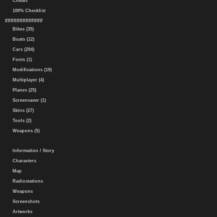
Cheats
100% Checklist
#############
Bikes (35)
Boats (12)
Cars (294)
Fonts (1)
Modifications (19)
Multiplayer (4)
Planes (25)
Screensaver (1)
Skins (27)
Tools (2)
Weapons (5)
Information / Story
Characters
Map
Radiostations
Weapons
Screenshots
Artworks