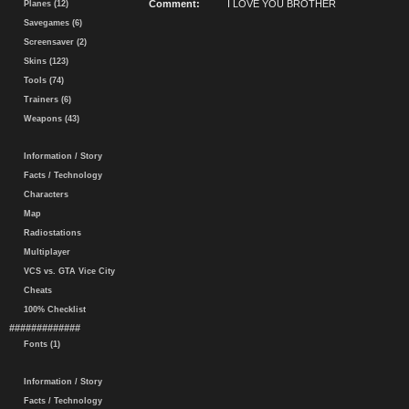
Comment:
I LOVE YOU BROTHER
Planes (12)
Savegames (6)
Screensaver (2)
Skins (123)
Tools (74)
Trainers (6)
Weapons (43)
Information / Story
Facts / Technology
Characters
Map
Radiostations
Multiplayer
VCS vs. GTA Vice City
Cheats
100% Checklist
#############
Fonts (1)
Information / Story
Facts / Technology