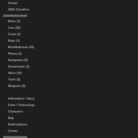
Cheats
100% Checklist
#############
Bikes (7)
Cars (52)
Fonts (1)
Maps (1)
Modifkationen (10)
Planes (1)
Savegames (3)
Screensaver (1)
Skins (10)
Tools (2)
Weapons (3)
Information / Story
Facts / Technology
Characters
Map
Radiostations
Cheats
#############