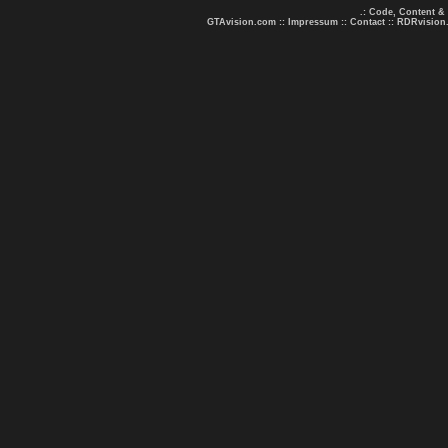
.: Code, Content &
GTAvision.com
::
Impressum
::
Contact
::
RDRvision