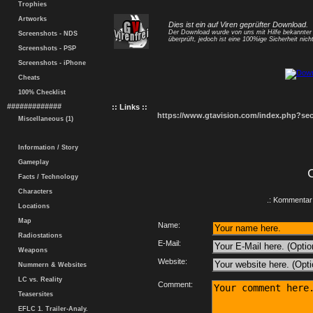
Trophies
Artworks
Dies ist ein auf Viren geprüfter Download.
Der Download wurde von uns mit Hilfe bekannte
Screenshots - NDS
überprüft, jedoch ist eine 100%ige Sicherheit nicht
Screenshots - PSP
Screenshots - iPhone
Cheats
100% Checklist
#############
:: Links ::
https://www.gtavision.com/index.php?s
Miscellaneous (1)
Information / Story
Gameplay
Facts / Technology
Characters
.: Kommentar 
Locations
Map
Name:
Radiostations
E-Mail:
Weapons
Website:
Nummern & Websites
LC vs. Reality
Comment:
Teasersites
EFLC 1. Trailer-Analy.