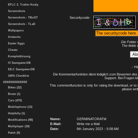
EFLC 2. Trailer-Analy.
Screenshots
Securitycode:
Screenshots - TBoGT
Screenshots - TLaD
Wallpapers
Artworks
Die Felder 
Easter Eggs
The fields 
Cheats
Komplettlösung
IV Savegame-DB
.: H
EfLC Savegame-DB
Die Kommentarfunktion dient lediglich zum Bewerten des 
100% Checklist
Support. Bei Fragen bi
#############
This commentfunction is only for rating the download, or to 
Bikes (22)
please writ
Boats (1)
Cars (470)
Mobilephone (13)
Helpfully (1)
Name:
GERMINATORATM
Modifications (98)
E-Mail:
Write me a Mail
Multiplayer (18)
Date:
6th January 2023 :: 6:08 AM
Patch (9)