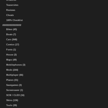
Artworks
Teasersites
Reviews
Cheats
100% Checklist
#############
Bikes (45)
Boats (7)
Cars (948)
Comics (17)
Fonts (1)
House (3)
Maps (49)
Mobilephones (3)
Mods (244)
Multiplayer (66)
Planes (31)
Savegames (3)
Screensaver (1)
SCM / CLEO (16)
Skins (136)
Tools (39)