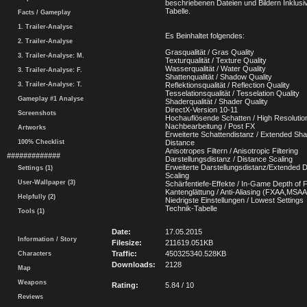
beschriebenen Dateien und Bildern Inklusi
Tabelle.
Facts / Gameplay
1. Trailer-Analyse
Es Beinhaltet folgendes:
2. Trailer-Analyse
Grasqualität / Gras Quality
3. Trailer-Analyse: M.
Texturqualität / Texture Quality
Wasserqualität / Water Quality
3. Trailer-Analyse: F.
Shattenqualität / Shadow Quality
3. Trailer-Analyse: T.
Reflektionsqualität / Reflection Quality
Tesselationsqualität / Tesselation Quality
Gameplay #1 Analyse
Shaderqualität / Shader Quality
DirectX-Version 10-11
Screenshots
Hochauflösende Schatten / High Resoluti
Nachbearbeitung / Post FX
Artworks
Erweiterte Schattendistanz / Extended Sh
100% Checklist
Distance
Anisotropes Filtern / Anisotropic Filtering
#############
Darstellungsdistanz / Distance Scaling
Erweiterte Darstellungsdistanz/Extended 
Settings (1)
Scaling
User-Wallpaper (3)
Schärfentiefe-Effekte / In-Game Depth of F
Kantenglättung / Anti-Aliasing (FXAA,MSA
Helpfully (2)
Niedrigste Einstellungen / Lowest Settings
Technik-Tabelle
Tools (1)
Date:
17.05.2015
Information / Story
Filesize:
211619.051KB
Traffic:
450325340.528KB
Characters
Downloads:
2128
Map
Weapons
Rating:
5.84 / 10
Reviews