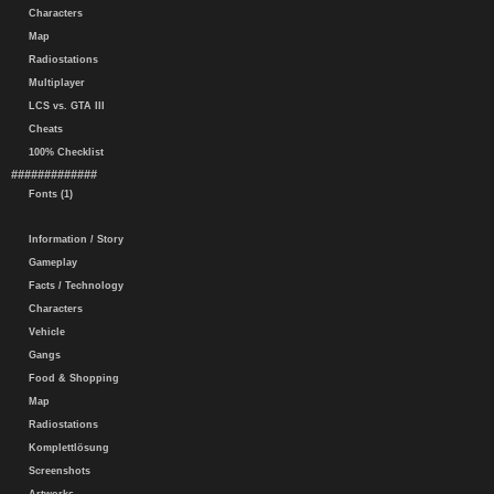
Characters
Map
Radiostations
Multiplayer
LCS vs. GTA III
Cheats
100% Checklist
#############
Fonts (1)
Information / Story
Gameplay
Facts / Technology
Characters
Vehicle
Gangs
Food & Shopping
Map
Radiostations
Komplettlösung
Screenshots