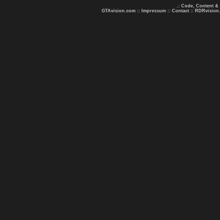
.: Code, Content &
GTAvision.com
::
Impressum
::
Contact
::
RDRvision