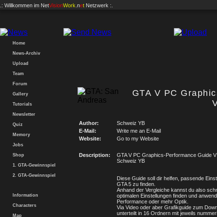
.: Willkommen im
Net
Vision
Work
.n
e
t
Netzwerk :.
Home
News-Archiv
Upload
Team
Forum
GTA V PC Graphic
Gallery
Tutorials
Newsletter
Author:
Schweiz YB
Quiz
E-Mail:
Write me an E-Mail
Memory
Website:
Go to my Website
Jobs
Description:
GTA V PC Graphics-Performance Guide V
Shop
Schweiz YB
1. GTA-Gewinnspiel
2. GTA-Gewinnspiel
Diese Guide soll dir helfen, passende Einst
GTA 5 zu finden.
Anhand der Vergleiche kannst du also schn
Information
optimalen Einstellungen finden und anwen
Performance oder mehr Optik.
Characters
Via Video oder aber Grafikguide zum Down
unterteilt in 16 Ordnern mit jeweils nummer
Map