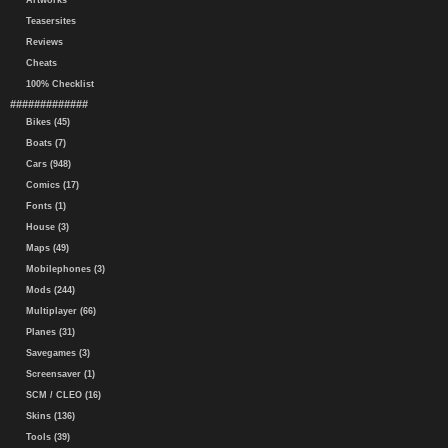
Artworks
Teasersites
Reviews
Cheats
100% Checklist
#############
Bikes (45)
Boats (7)
Cars (948)
Comics (17)
Fonts (1)
House (3)
Maps (49)
Mobilephones (3)
Mods (244)
Multiplayer (66)
Planes (31)
Savegames (3)
Screensaver (1)
SCM / CLEO (16)
Skins (136)
Tools (39)