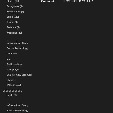
Comment:
I LOVE YOU BROTHER
Planes (12)
Savegames (6)
Screensaver (2)
Skins (123)
Tools (74)
Trainers (6)
Weapons (43)
Information / Story
Facts / Technology
Characters
Map
Radiostations
Multiplayer
VCS vs. GTA Vice City
Cheats
100% Checklist
#############
Fonts (1)
Information / Story
Facts / Technology