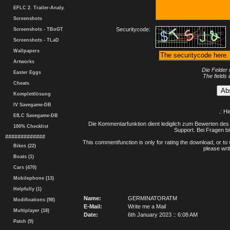
EFLC 2. Trailer-Analy.
Screenshots
Securitycode:
Screenshots - TBoGT
Screenshots - TLaD
Wallpapers
Artworks
Die Felder 
Easter Eggs
The fields 
Cheats
Komplettlösung
IV Savegame-DB
.: H
EfLC Savegame-DB
Die Kommentarfunktion dient lediglich zum Bewerten des 
100% Checklist
Support. Bei Fragen bi
#############
This commentfunction is only for rating the download, or to 
Bikes (22)
please writ
Boats (1)
Cars (470)
Mobilephone (13)
Helpfully (1)
Name:
GERMINATORATM
Modifications (98)
E-Mail:
Write me a Mail
Multiplayer (18)
Date:
6th January 2023 :: 6:08 AM
Patch (9)