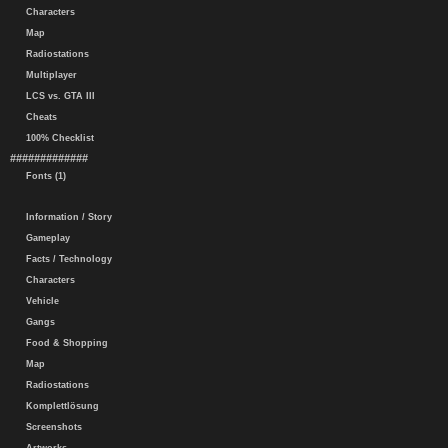
Characters
Map
Radiostations
Multiplayer
LCS vs. GTA III
Cheats
100% Checklist
#############
Fonts (1)
Information / Story
Gameplay
Facts / Technology
Characters
Vehicle
Gangs
Food & Shopping
Map
Radiostations
Komplettlösung
Screenshots