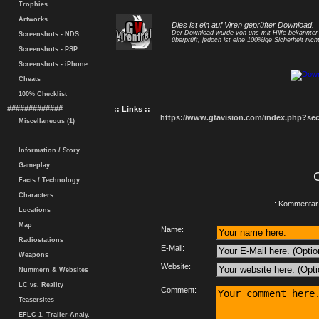
Trophies
Artworks
Dies ist ein auf Viren geprüfter Download.
Der Download wurde von uns mit Hilfe bekannte
Screenshots - NDS
überprüft, jedoch ist eine 100%ige Sicherheit nicht
Screenshots - PSP
Screenshots - iPhone
Cheats
100% Checklist
#############
:: Links ::
https://www.gtavision.com/index.php?s
Miscellaneous (1)
Information / Story
Gameplay
Facts / Technology
Characters
.: Kommentar 
Locations
Map
Name:
Radiostations
E-Mail:
Weapons
Website:
Nummern & Websites
LC vs. Reality
Comment:
Teasersites
EFLC 1. Trailer-Analy.