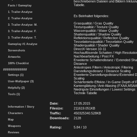
beschriebenen Dateien und Bildern Inklusi
Tabelle.
Facts / Gameplay
1. Trailer-Analyse
Es Beinhaltet folgendes:
2. Trailer-Analyse
Grasqualität / Gras Quality
3. Trailer-Analyse: M.
Texturqualität / Texture Quality
Wasserqualität / Water Quality
3. Trailer-Analyse: F.
Shattenqualität / Shadow Quality
3. Trailer-Analyse: T.
Reflektionsqualität / Reflection Quality
Tesselationsqualität / Tesselation Quality
Gameplay #1 Analyse
Shaderqualität / Shader Quality
DirectX-Version 10-11
Screenshots
Hochauflösende Schatten / High Resoluti
Nachbearbeitung / Post FX
Artworks
Erweiterte Schattendistanz / Extended Sh
100% Checklist
Distance
Anisotropes Filtern / Anisotropic Filtering
#############
Darstellungsdistanz / Distance Scaling
Erweiterte Darstellungsdistanz/Extended 
Settings (1)
Scaling
User-Wallpaper (3)
Schärfentiefe-Effekte / In-Game Depth of F
Kantenglättung / Anti-Aliasing (FXAA,MSA
Helpfully (2)
Niedrigste Einstellungen / Lowest Settings
Technik-Tabelle
Tools (1)
Date:
17.05.2015
Information / Story
Filesize:
211619.051KB
Traffic:
450325340.528KB
Characters
Downloads:
2128
Map
Weapons
Rating:
5.84 / 10
Reviews