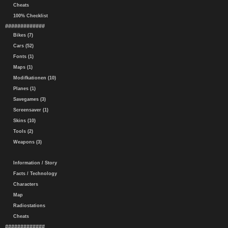
Cheats
100% Checklist
#############
Bikes (7)
Cars (52)
Fonts (1)
Maps (1)
Modifkationen (10)
Planes (1)
Savegames (3)
Screensaver (1)
Skins (10)
Tools (2)
Weapons (3)
Information / Story
Facts / Technology
Characters
Map
Radiostations
Cheats
#############