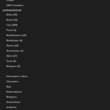
Cheats
100% Checklist
#############
Bikes (35)
Boats (12)
Cars (294)
Fonts (1)
Modifications (19)
Multiplayer (4)
Planes (25)
Screensaver (1)
Skins (27)
Tools (2)
Weapons (5)
Information / Story
Characters
Map
Radiostations
Weapons
Screenshots
Artworks