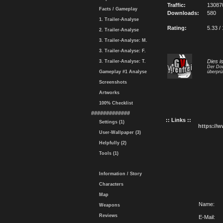
Traffic:
13087
Facts / Gameplay
Downloads:
580
1. Trailer-Analyse
Rating:
5.33 /
2. Trailer-Analyse
3. Trailer-Analyse: M.
3. Trailer-Analyse: F.
Dies i
3. Trailer-Analyse: T.
Der Dow
Gameplay #1 Analyse
überprü
Screenshots
Artworks
100% Checklist
#############
:: Links ::
Settings (1)
https://
User-Wallpaper (3)
Helpfully (2)
Tools (1)
Information / Story
Characters
Map
Name:
Weapons
Reviews
E-Mail: