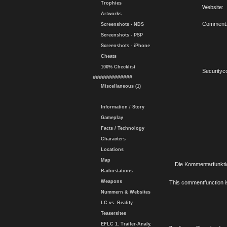
Trophies
Website:
Artworks
Comment
Screenshots - NDS
Screenshots - PSP
Screenshots - iPhone
Cheats
100% Checklist
Securityc
#############
Miscellaneous (1)
Information / Story
Gameplay
Facts / Technology
Characters
Locations
Map
Die Kommentarfunktio
Radiostations
Weapons
This commentfunction is 
Nummern & Websites
LC vs. Reality
Teasersites
EFLC 1. Trailer-Analy.