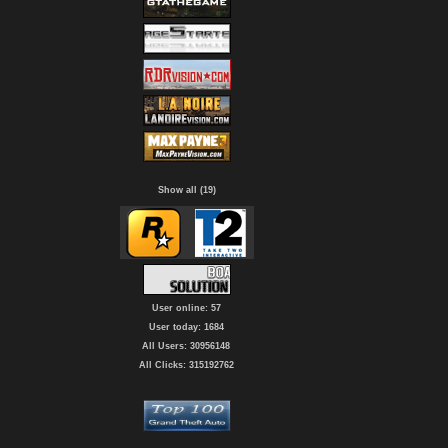
Show all (19)
User online: 57
User today: 1684
All Users: 30956148
All Clicks: 315192762