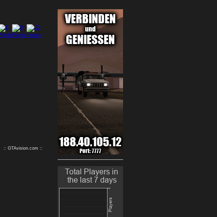
9
10
:: GTAvision.com ::