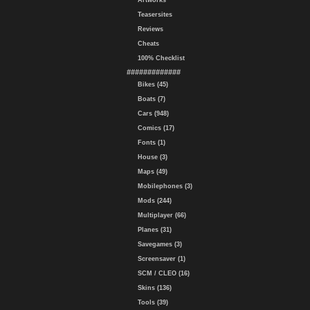
Artworks
Teasersites
Reviews
Cheats
100% Checklist
#############
Bikes (45)
Boats (7)
Cars (948)
Comics (17)
Fonts (1)
House (3)
Maps (49)
Mobilephones (3)
Mods (244)
Multiplayer (66)
Planes (31)
Savegames (3)
Screensaver (1)
SCM / CLEO (16)
Skins (136)
Tools (39)