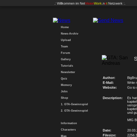
.: Willkommen im
Net
Vision
Work
.n
e
t
Netzwerk :.
Home
News-Archiv
Upload
Team
Forum
S
Gallery
Tutorials
Newsletter
Author:
BigBru
Quiz
E-Mail:
Write 
Memory
Website:
Go to
Jobs
Description:
Es hat
Shop
kapite
1. GTA-Gewinnspiel
verspr
kapite
2. GTA-Gewinnspiel
und gu
MfG B
Information
Characters
Date:
20.03.
Filesize:
2256.
Map