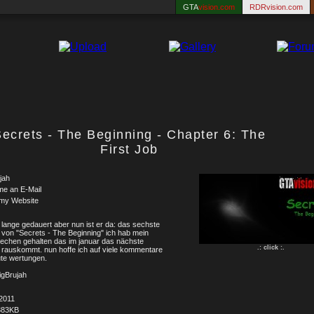
GTA
vision.com
RDRvision.com
ecrets - The Beginning - Chapter 6: The
First Job
jah
me an E-Mail
 my Website
 lange gedauert aber nun ist er da: das sechste
l von "Secrets - The Beginning" ich hab mein
echen gehalten das im januar das nächste
.: click :.
l rauskommt. nun hoffe ich auf viele kommentare
te wertungen.
igBrujah
2011
383KB