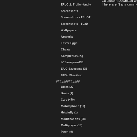
Zu diesem Download wu
There aren't any comme
EFLC 2. Trailer-Analy.
Screenshots
Screenshots - TBoGT
Screenshots - TLaD
Wallpapers
Artworks
Easter Eggs
Cheats
Komplettlösung
IV Savegame-DB
EfLC Savegame-DB
100% Checklist
#############
Bikes (22)
Boats (1)
Cars (470)
Mobilephone (13)
Helpfully (1)
Modifications (98)
Multiplayer (18)
Patch (9)