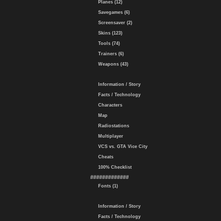
Planes (12)
Savegames (6)
Screensaver (2)
Skins (123)
Tools (74)
Trainers (6)
Weapons (43)
Information / Story
Facts / Technology
Characters
Map
Radiostations
Multiplayer
VCS vs. GTA Vice City
Cheats
100% Checklist
#############
Fonts (1)
Information / Story
Facts / Technology