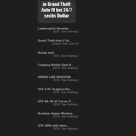
Lamborghini Huracán...
(GTA: San Andreas)
Grand Theft Auto V Ve...
(Grand Theft Auto V)
Noclip mod
(GTA: San Andreas)
Camping Mobile Save H...
(GTA: San Andreas)
GREEN LINE PAKISTAN
(GTA: San Andreas)
GTA V PC Graphics-Per...
(GTA: San Andreas)
GTA SA AK 47 Cursor F...
(GTA: San Andreas)
Rockstar Games Window...
(GTA: San Andreas)
GTA 100% with latest ...
(GTA: San Andreas)