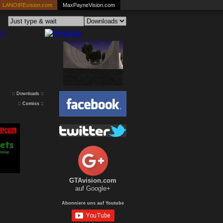
LANOIREvision.com
MaxPayneVision.com
:: Downloads ::
::
Comics
::
GTAvision.com
auf Google+
Abonniere uns auf Youtube