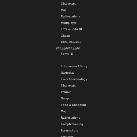
Characters
Map
Radiostations
Multiplayer
LCS vs. GTA III
Cheats
100% Checklist
#############
Fonts (1)
Information / Story
Gameplay
Facts / Technology
Characters
Vehicle
Gangs
Food & Shopping
Map
Radiostations
Komplettlösung
Screenshots