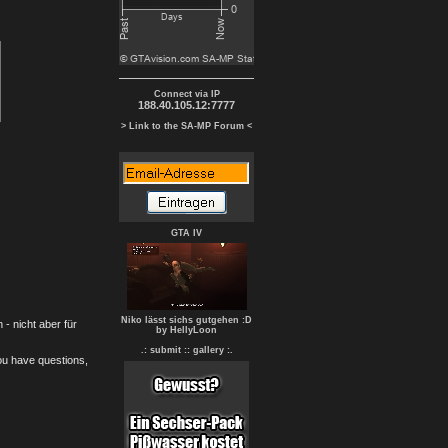
Connect via IP
188.40.105.12:7777
> Link to the SA-MP Forum <
GTA IV
Niko lässt sichs gutgehen :D
- nicht aber für
by HellyLoon
.: submit :
: gallery :.
you have questions,