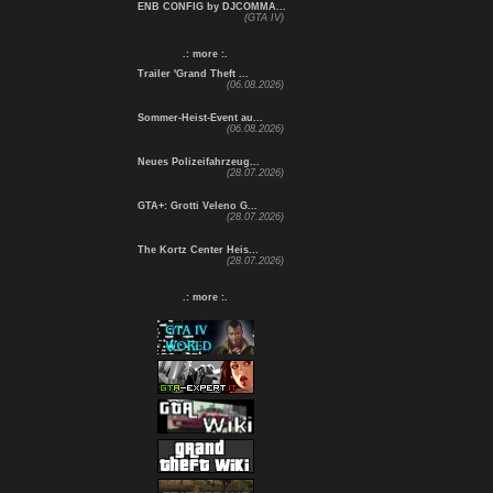
ENB CONFIG by DJCOMMA...
(GTA IV)
.: more :.
Trailer 'Grand Theft ...
(06.08.2026)
Sommer-Heist-Event au...
(06.08.2026)
Neues Polizeifahrzeug...
(28.07.2026)
GTA+: Grotti Veleno G...
(28.07.2026)
The Kortz Center Heis...
(28.07.2026)
.: more :.