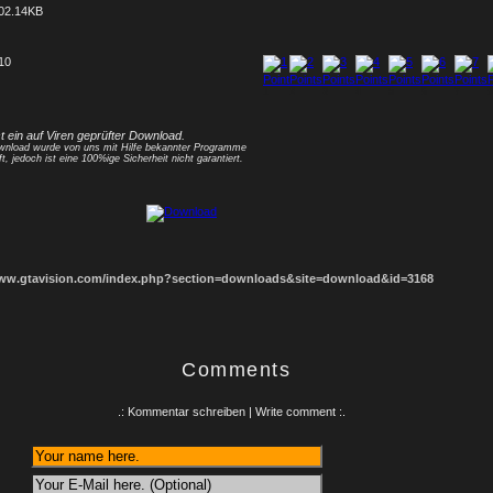
02.14KB
 10
1
2
3
4
5
6
7
8
st ein auf Viren geprüfter Download.
nload wurde von uns mit Hilfe bekannter Programme
ft, jedoch ist eine 100%ige Sicherheit nicht garantiert.
www.gtavision.com/index.php?section=downloads&site=download&id=3168
Comments
.: Kommentar schreiben | Write comment :.