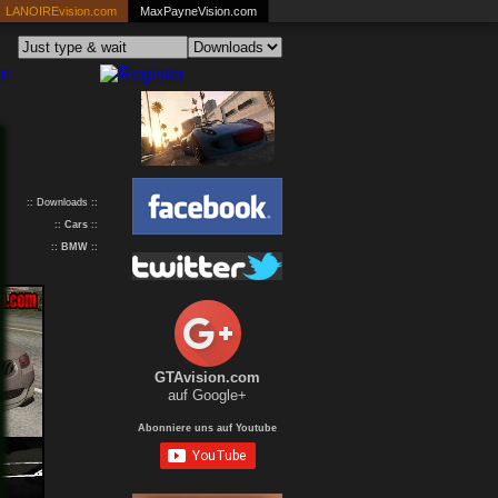
LANOIREvision.com
MaxPayneVision.com
:: Downloads ::
::
Cars
::
::
BMW
::
GTAvision.com
auf Google+
Abonniere uns auf Youtube