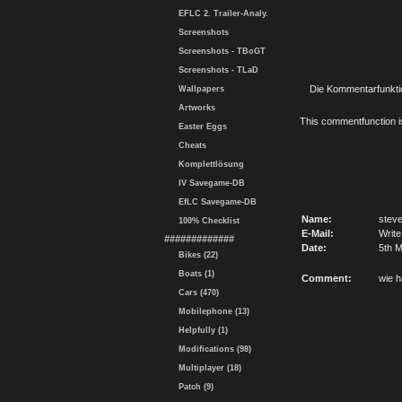
EFLC 2. Trailer-Analy.
Screenshots
Screenshots - TBoGT
Screenshots - TLaD
Die Kommentarfunktio
Wallpapers
Artworks
This commentfunction is 
Easter Eggs
Cheats
Komplettlösung
IV Savegame-DB
EfLC Savegame-DB
Name:
stev
100% Checklist
E-Mail:
Write
#############
Date:
5th M
Bikes (22)
Boats (1)
Comment:
wie 
Cars (470)
Mobilephone (13)
Helpfully (1)
Modifications (98)
Multiplayer (18)
Patch (9)