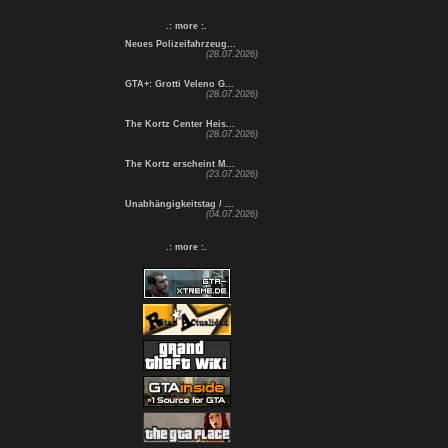
.: more :.
Neues Polizeifahrzeug...
(28.07.2026)
GTA+: Grotti Veleno G...
(28.07.2026)
The Kortz Center Heis...
(28.07.2026)
The Kortz erscheint M...
(23.07.2026)
Unabhängigkeitstag / ...
(04.07.2026)
.: more :.