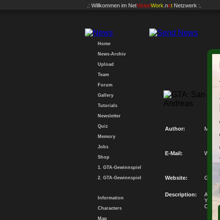
.: Willkommen im
Net
Vision
Work
.n
e
t
Netzwerk :.
Home
News-Archiv
Upload
Team
Forum
Gallery
Tutorials
Newsletter
Quiz
Author:
Mehme
Memory
Jobs
E-Mail:
Write 
Shop
1. GTA-Gewinnspiel
Website:
Go to
2. GTA-Gewinnspiel
Description:
Arkada
Information
YaptÄ±
OlduÄ
Characters
Map