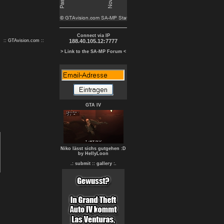
Connect via IP
:: GTAvision.com ::
188.40.105.12:7777
> Link to the SA-MP Forum <
GTA IV
Niko lässt sichs gutgehen :D
by HellyLoon
.: submit :
: gallery :.