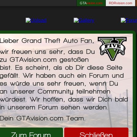
GTA
vision.com
RDRvision.com
Lieber Grand Theft Auto Fan,
wir freuen uns sehr, dass Du
zu GTAvision.com gestoßen
Bmw 1.35 Tuning
bist. Es scheint, als ob Dir diese Seite
gefällt. Wir haben auch ein Forum und
t YÄ±lmaz-Arfy
es würde uns sehr freuen, wenn Du
an unserer Community teilnehmen
me an E-Mail
würdest. Wir hoffen, dass wir Dich bald
in unserem Forum sehen werden.
 my Website
Dein GTAvision.com Team.
ÅŸlar AracÄ± Arif (By_Carizma) le Beraber
k. Araç Komple NFS Shift'ten Converttir. Güzel
Ÿunu DüÅŸünüyoruz Ä°yi Oyunlar...
Zum Forum
Schließen