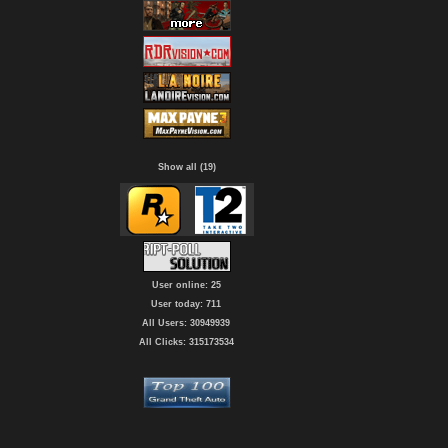
Show all (19)
User online: 25
User today: 711
All Users: 30949939
All Clicks: 315173534