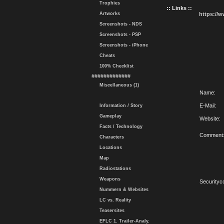
Trophies
:: Links ::
Artworks
https://
Screenshots - NDS
Screenshots - PSP
Screenshots - iPhone
Cheats
100% Checklist
#############
Miscellaneous (1)
Name:
E-Mail:
Information / Story
Gameplay
Website:
Facts / Technology
Comment
Characters
Locations
Map
Radiostations
Weapons
Securityc
Nummern & Websites
LC vs. Reality
Teasersites
EFLC 1. Trailer-Analy.