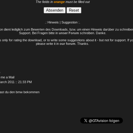
The fields in
orange
must be filled out
.: Hinweis | Suggestion :.
n dient lediglich zum Bewerten des Downloads, bzw. um einen Hinweis darüber zu schreiben 
Support. Bei Fragen bitte in
unser Forum
schreiben. Danke.
only for rating the download, or to write some suggestions about it - but not for support. If 
please write it in
our forum
. Thanks.
e
 me a Mail
arch 2011 :: 21:33 PM
hast du den bmw bekommen