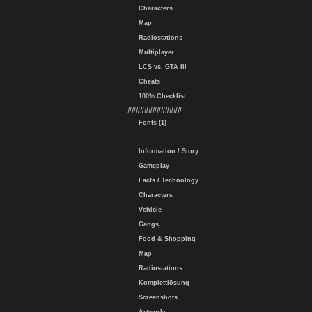
Characters
Map
Radiostations
Multiplayer
LCS vs. GTA III
Cheats
100% Checklist
#############
Fonts (1)
Information / Story
Gameplay
Facts / Technology
Characters
Vehicle
Gangs
Food & Shopping
Map
Radiostations
Komplettlösung
Screenshots