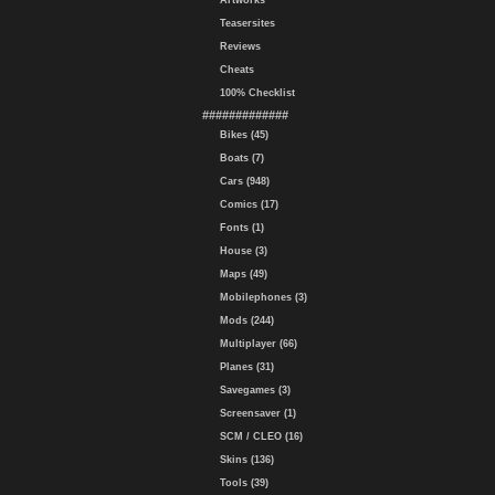
Artworks
Teasersites
Reviews
Cheats
100% Checklist
#############
Bikes (45)
Boats (7)
Cars (948)
Comics (17)
Fonts (1)
House (3)
Maps (49)
Mobilephones (3)
Mods (244)
Multiplayer (66)
Planes (31)
Savegames (3)
Screensaver (1)
SCM / CLEO (16)
Skins (136)
Tools (39)