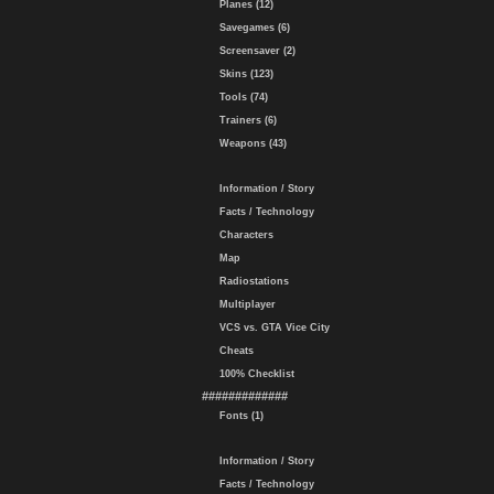
Planes (12)
Savegames (6)
Screensaver (2)
Skins (123)
Tools (74)
Trainers (6)
Weapons (43)
Information / Story
Facts / Technology
Characters
Map
Radiostations
Multiplayer
VCS vs. GTA Vice City
Cheats
100% Checklist
#############
Fonts (1)
Information / Story
Facts / Technology