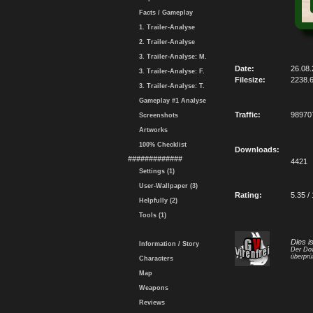
Facts / Gameplay
1. Trailer-Analyse
2. Trailer-Analyse
3. Trailer-Analyse: M.
Date:
26.08
3. Trailer-Analyse: F.
Filesize:
2238.
3. Trailer-Analyse: T.
Gameplay #1 Analyse
Traffic:
98970
Screenshots
Artworks
100% Checklist
Downloads:
#############
4421
Settings (1)
User-Wallpaper (3)
Rating:
5.35 /
Helpfully (2)
Tools (1)
Dies i
Information / Story
Der Dow
überprü
Characters
Map
Weapons
Reviews