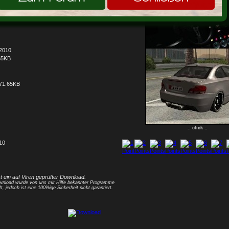
.2010
65KB
71.65KB
.: click :.
 10
1
2
3
4
5
6
7
8
st ein auf Viren geprüfter Download.
nload wurde von uns mit Hilfe bekannter Programme
ft, jedoch ist eine 100%ige Sicherheit nicht garantiert.