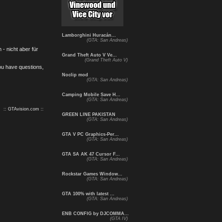
Lamborghini Huracán...
(GTA: San Andreas)
- nicht aber für
Grand Theft Auto V Ve...
(Grand Theft Auto V)
you have questions,
Noclip mod
(GTA: San Andreas)
Camping Mobile Save H...
(GTA: San Andreas)
:: GTAvision.com ::
GREEN LINE PAKISTAN
(GTA: San Andreas)
GTA V PC Graphics-Per...
(GTA: San Andreas)
GTA SA AK 47 Cursor F...
(GTA: San Andreas)
Rockstar Games Window...
(GTA: San Andreas)
GTA 100% with latest ...
(GTA: San Andreas)
ENB CONFIG by DJCOMMA...
(GTA IV)