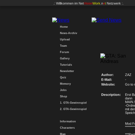
.: Willkommen im
Net
Vision
Work
.n
e
t
Netzwerk :.
Home
News-Archiv
Upload
Team
Forum
Gallery
Tutorials
Newsletter
Author:
ZAZ
Quiz
E-Mail:
-
Memory
Website:
Go to 
Jobs
Description:
Erst B
Shop
dann
MAIN.S
1. GTA-Gewinnspiel
-Ordn
mit der
2. GTA-Gewinnspiel
Speich
Information
Mod F
""""""""
Characters
Map
***Par