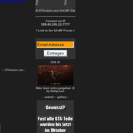
9
10
Connect via IP
188.40.105.12:7777
> Link to the SA-MP Forum <
GTA IV
:: GTAvision.com ::
Niko lässt sichs gutgehen :D
by HellyLoon
.: submit :
: gallery :.