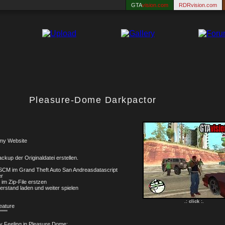
GTA
vision.com
RDRvision.com
Pleasure-Dome Darkpactor
my Website
ackup der Originaldatei erstellen.
CM im Grand Theft Auto San Andreasdatascript
er
 im Zip-File erstzen
erstand laden und weiter spielen
.: click :.
eature
""""
ty Feeling in Pleasure Dome: