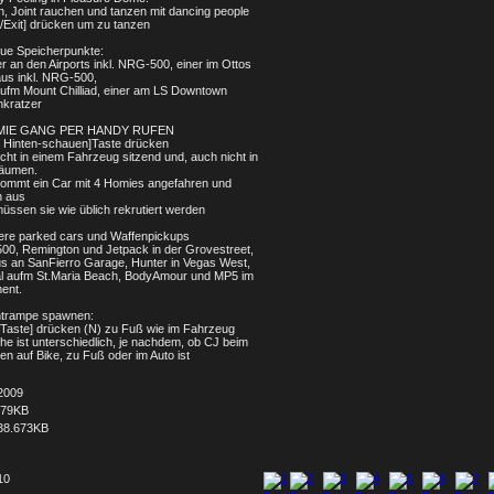
en, Joint rauchen und tanzen mit dancing people
r/Exit] drücken um zu tanzen
eue Speicherpunkte:
er an den Airports inkl. NRG-500, einer im Ottos
us inkl. NRG-500,
aufm Mount Chilliad, einer am LS Downtown
kratzer
MIE GANG PER HANDY RUFEN
 Hinten-schauen]Taste drücken
icht in einem Fahrzeug sitzend und, auch nicht in
räumen.
ommt ein Car mit 4 Homies angefahren und
n aus
üssen sie wie üblich rekrutiert werden
tere parked cars und Waffenpickups
0, Remington und Jetpack in der Grovestreet,
us an SanFierro Garage, Hunter in Vegas West,
 aufm St.Maria Beach, BodyAmour und MP5 im
ent.
ntrampe spawnen:
-Taste] drücken (N) zu Fuß wie im Fahrzeug
he ist unterschiedlich, je nachdem, ob CJ beim
n auf Bike, zu Fuß oder im Auto ist
2009
679KB
38.673KB
10