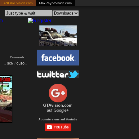
LANOIREvision.com
MaxPayneVision.com
:: Downloads ::
::
SCM / CLEO
::
GTAvision.com
auf Google+
Abonniere uns auf Youtube