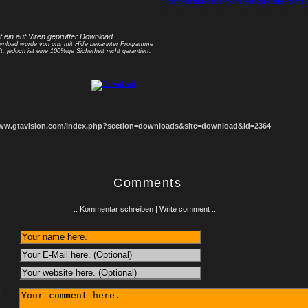
1
2
3
4
5
6
7
8
st ein auf Viren geprüfter Download.
nload wurde von uns mit Hilfe bekannter Programme
t, jedoch ist eine 100%ige Sicherheit nicht garantiert.
www.gtavision.com/index.php?section=downloads&site=download&id=2364
Comments
.: Kommentar schreiben | Write comment :.
: