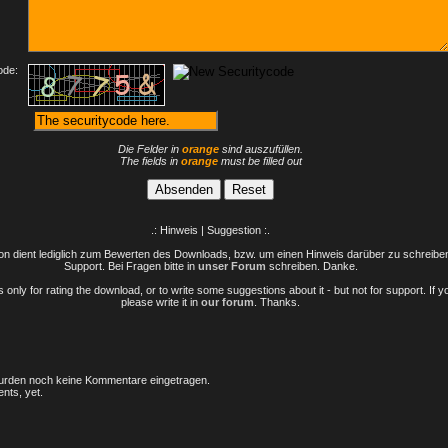
ode:
Die Felder in
orange
sind auszufüllen.
The fields in
orange
must be filled out
.: Hinweis | Suggestion :.
n dient lediglich zum Bewerten des Downloads, bzw. um einen Hinweis darüber zu schreiben 
Support. Bei Fragen bitte in
unser Forum
schreiben. Danke.
only for rating the download, or to write some suggestions about it - but not for support. If 
please write it in
our forum
. Thanks.
rden noch keine Kommentare eingetragen.
nts, yet.