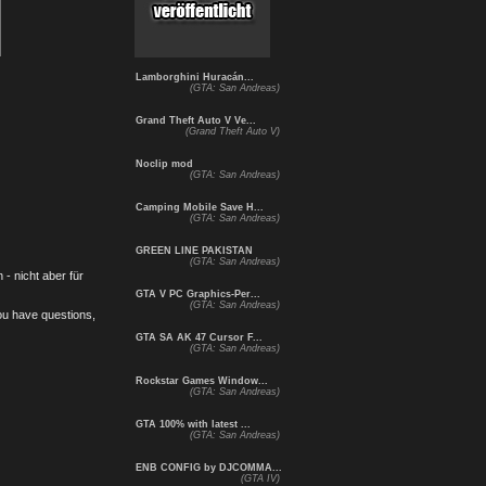
Lamborghini Huracán...
(GTA: San Andreas)
Grand Theft Auto V Ve...
(Grand Theft Auto V)
Noclip mod
(GTA: San Andreas)
Camping Mobile Save H...
(GTA: San Andreas)
GREEN LINE PAKISTAN
(GTA: San Andreas)
- nicht aber für
GTA V PC Graphics-Per...
(GTA: San Andreas)
you have questions,
GTA SA AK 47 Cursor F...
(GTA: San Andreas)
Rockstar Games Window...
(GTA: San Andreas)
GTA 100% with latest ...
(GTA: San Andreas)
ENB CONFIG by DJCOMMA...
(GTA IV)