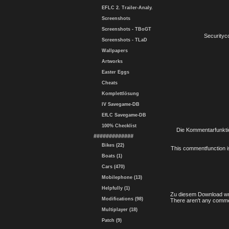
EFLC 2. Trailer-Analy.
Screenshots
Screenshots - TBoGT
Securityc
Screenshots - TLaD
Wallpapers
Artworks
Easter Eggs
Cheats
Komplettlösung
IV Savegame-DB
EfLC Savegame-DB
100% Checklist
Die Kommentarfunktio
#############
Bikes (22)
This commentfunction is 
Boats (1)
Cars (470)
Mobilephone (13)
Helpfully (1)
Zu diesem Download wu
Modifications (98)
There aren't any comme
Multiplayer (18)
Patch (9)