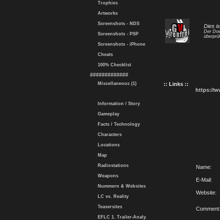
Trophies
Artworks
Screenshots - NDS
Dies i
Der Dow
Screenshots - PSP
überprüf
Screenshots - iPhone
Cheats
100% Checklist
#############
Miscellaneous (1)
:: Links ::
https://
Information / Story
Gameplay
Facts / Technology
Characters
Locations
Map
Radiostations
Name:
Weapons
E-Mail:
Nummern & Websites
Website:
LC vs. Reality
Teasersites
Comment
EFLC 1. Trailer-Analy.