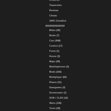
Artworks
Teasersites
Reviews
Cheats
100% Checklist
#############
Bikes (45)
Boats (7)
Cars (948)
Comics (17)
Fonts (1)
House (3)
Maps (49)
Mobilephones (3)
Mods (244)
Multiplayer (66)
Planes (31)
Savegames (3)
Screensaver (1)
SCM / CLEO (16)
Skins (136)
Tools (39)