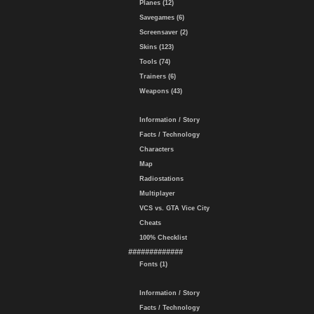
Planes (12)
Savegames (6)
Screensaver (2)
Skins (123)
Tools (74)
Trainers (6)
Weapons (43)
Information / Story
Facts / Technology
Characters
Map
Radiostations
Multiplayer
VCS vs. GTA Vice City
Cheats
100% Checklist
#############
Fonts (1)
Information / Story
Facts / Technology