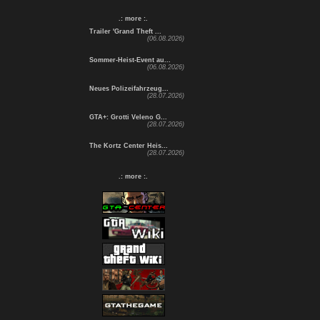
.: more :.
Trailer 'Grand Theft ...
(06.08.2026)
Sommer-Heist-Event au...
(06.08.2026)
Neues Polizeifahrzeug...
(28.07.2026)
GTA+: Grotti Veleno G...
(28.07.2026)
The Kortz Center Heis...
(28.07.2026)
.: more :.