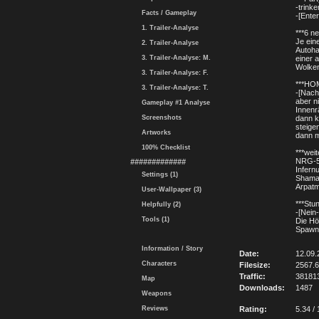
-trink
Facts / Gameplay
-[Ente
1. Trailer-Analyse
***6 n
Je ein
2. Trailer-Analyse
Autoha
3. Trailer-Analyse: M.
einer 
Wolken
3. Trailer-Analyse: F.
***HO
3. Trailer-Analyse: T.
-[Nach
aber n
Gameplay #1 Analyse
Innen
Screenshots
dann k
steige
Artworks
dann m
100% Checklist
***wei
NRG-50
#############
Infern
Settings (1)
Shamal
Arpatm
User-Wallpaper (3)
***Stu
Helpfully (2)
-[Nein
Tools (1)
Die Hö
Spawne
Information / Story
Date:
12.09.
Characters
Filesize:
2567.
Traffic:
38181
Map
Downloads:
1487
Weapons
Reviews
Rating:
5.34 / 