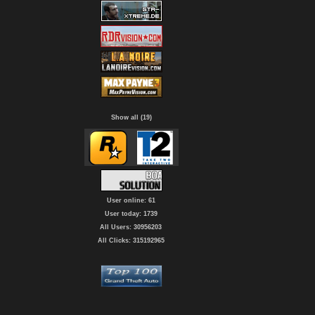
Show all (19)
User online: 61
User today: 1739
All Users: 30956203
All Clicks: 315192965