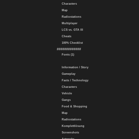
Characters
Map
Radiostations
Multiplayer
LCS vs. GTA III
Cheats
100% Checklist
#############
Fonts (1)
Information / Story
Gameplay
Facts / Technology
Characters
Vehicle
Gangs
Food & Shopping
Map
Radiostations
Komplettlösung
Screenshots