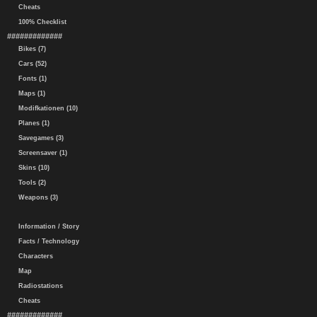
Cheats
100% Checklist
#############
Bikes (7)
Cars (52)
Fonts (1)
Maps (1)
Modifkationen (10)
Planes (1)
Savegames (3)
Screensaver (1)
Skins (10)
Tools (2)
Weapons (3)
Information / Story
Facts / Technology
Characters
Map
Radiostations
Cheats
#############