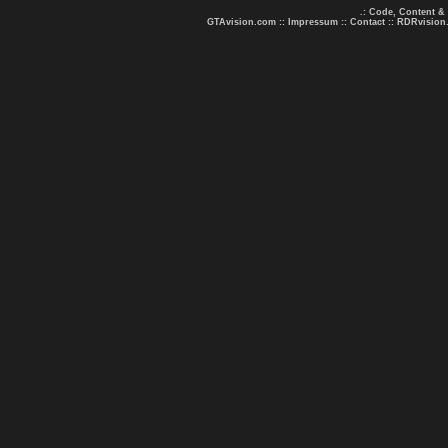
.: Code, Content &
GTAvision.com
::
Impressum
::
Contact
::
RDRvision