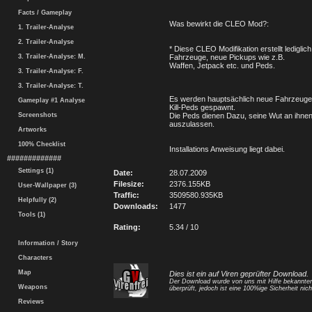
Facts / Gameplay
Was bewirkt die CLEO Mod?:
1. Trailer-Analyse
2. Trailer-Analyse
* Diese CLEO Modifikation erstellt lediglic
3. Trailer-Analyse: M.
Fahrzeuge, neue Pickups wie z.B.
Waffen, Jetpack etc. und Peds.
3. Trailer-Analyse: F.
3. Trailer-Analyse: T.
Es werden hauptsächlich neue Fahrzeuge
Gameplay #1 Analyse
Kill-Peds gespawnt.
Screenshots
Die Peds dienen Dazu, seine Wut an ihne
auszulassen.
Artworks
100% Checklist
Installations Anweisung liegt dabei.
#############
Settings (1)
Date:
28.07.2009
Filesize:
2376.155KB
User-Wallpaper (3)
Traffic:
3509580.935KB
Helpfully (2)
Downloads:
1477
Tools (1)
Rating:
5.34 / 10
Information / Story
Characters
Map
Dies ist ein auf Viren geprüfter Download.
Der Download wurde von uns mit Hilfe bekannt
Weapons
überprüft, jedoch ist eine 100%ige Sicherheit nicht
Reviews