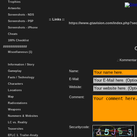
Trophies
Artworks
Screenshots - NDS
:: Links ::
Screenshots - PSP
https://www.gtavision.com/index.php?s
Screenshots - iPhone
Cheats
100% Checklist
#############
Miscellaneous (1)
.: Kommentar 
Information / Story
Name:
Gameplay
Facts / Technology
E-Mail:
Characters
Website:
Locations
Map
Comment:
Radiostations
Weapons
Nummern & Websites
LC vs. Reality
Securitycode:
Teasersites
EFLC 1. Trailer-Analy.