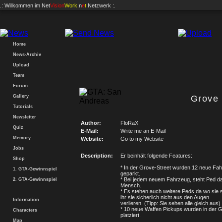
.: Willkommen im
Net
Vision
Work
.n
e
t
Netzwerk :.
Home
News-Archiv
Upload
Team
Forum
Gallery
Grove
Tutorials
Newsletter
Author:
FloRaX
Quiz
E-Mail:
Write me an E-Mail
Memory
Website:
Go to my Website
Jobs
Description:
Er beinhält folgende Features:
Shop
* In der Grove-Street wurden 12 neue Fa
1. GTA-Gewinnspiel
geparkt.
* Bei jedem neuem Fahrzeug, steht Ped da
2. GTA-Gewinnspiel
Mensch.
* Es stehen auch weitere Peds da wo sie s
ihr sie sicherlich nicht aus den Augen
Information
verlieren. (Tipp: Sie sehen alle gleich aus)
* 10 neue Waffen Pickups wurden in der G
Characters
platziert.
Map