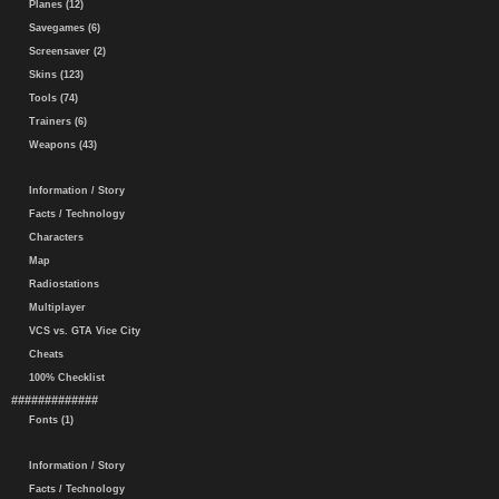
Planes (12)
Savegames (6)
Screensaver (2)
Skins (123)
Tools (74)
Trainers (6)
Weapons (43)
Information / Story
Facts / Technology
Characters
Map
Radiostations
Multiplayer
VCS vs. GTA Vice City
Cheats
100% Checklist
#############
Fonts (1)
Information / Story
Facts / Technology