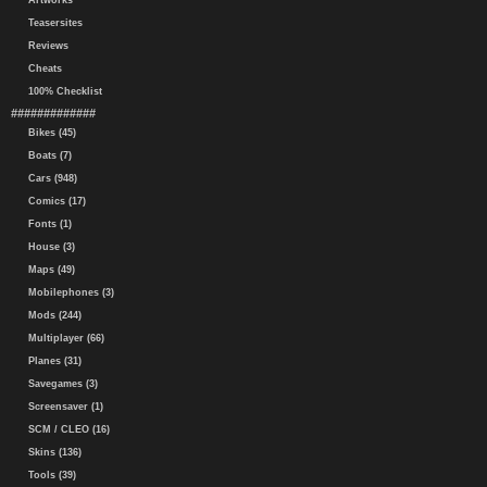
Artworks
Teasersites
Reviews
Cheats
100% Checklist
#############
Bikes (45)
Boats (7)
Cars (948)
Comics (17)
Fonts (1)
House (3)
Maps (49)
Mobilephones (3)
Mods (244)
Multiplayer (66)
Planes (31)
Savegames (3)
Screensaver (1)
SCM / CLEO (16)
Skins (136)
Tools (39)