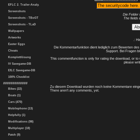
EFLC 2. Trailer-Analy.
Screenshots
Die Felder 
Screenshots - TBoGT
The fields 
Screenshots - TLaD
Wallpapers
Artworks
.: H
Easter Eggs
Die Kommentarfunktion dient lediglich zum Bewerten des 
Cheats
Support. Bei Fragen bi
Komplettlösung
This commentfunction is only for rating the download, or to 
please writ
IV Savegame-DB
EfLC Savegame-DB
100% Checklist
#############
Zu diesem Download wurden noch keine Kommentare einge
Bikes (22)
There aren't any comments, yet.
Boats (1)
Cars (470)
Mobilephone (13)
Helpfully (1)
Modifications (98)
Multiplayer (18)
Patch (9)