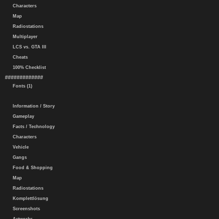
Characters
Map
Radiostations
Multiplayer
LCS vs. GTA III
Cheats
100% Checklist
#############
Fonts (1)
Information / Story
Gameplay
Facts / Technology
Characters
Vehicle
Gangs
Food & Shopping
Map
Radiostations
Komplettlösung
Screenshots