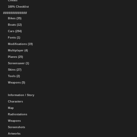
Cheats
100% Checklist
#############
Bikes (35)
Boats (12)
Cars (294)
Fonts (1)
Modifications (19)
Multiplayer (4)
Planes (25)
Screensaver (1)
Skins (27)
Tools (2)
Weapons (5)
Information / Story
Characters
Map
Radiostations
Weapons
Screenshots
Artworks