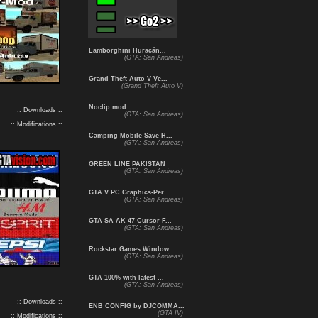
Lamborghini Huracán...
(GTA: San Andreas)
Grand Theft Auto V Ve...
(Grand Theft Auto V)
Noclip mod
:: Downloads ::
(GTA: San Andreas)
:: Modifications ::
Camping Mobile Save H...
(GTA: San Andreas)
GREEN LINE PAKISTAN
(GTA: San Andreas)
GTA V PC Graphics-Per...
(GTA: San Andreas)
GTA SA AK 47 Cursor F...
(GTA: San Andreas)
Rockstar Games Window...
(GTA: San Andreas)
GTA 100% with latest ...
(GTA: San Andreas)
:: Downloads ::
ENB CONFIG by DJCOMMA...
(GTA IV)
:: Modifications ::