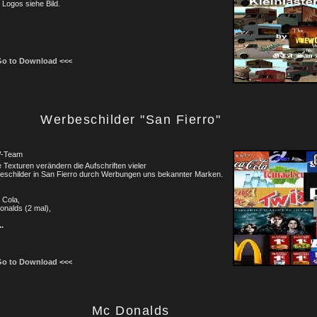
Logos siehe Bild.
Go to Download <<<
Werbeschilder "San Fierro"
-Team
 Texturen verändern die Aufschriften vieler
eschilder in San Fierro durch Werbungen uns bekannter Marken.
 Cola,
nalds (2 mal),
..
Go to Download <<<
Mc Donalds