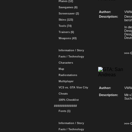
Planes (12)
Savegames (6)
Author:
VWW
Screensaver (2)
Description:
Diese
Skins (123)
berü
Tools (74)
In di
Desi
Trainers (6)
Desig
Deut
Weapons (43)
Information / Story
>>> 
Facts / Technology
Characters
Map
Radiostations
Multiplayer
VCS vs. GTA Vice City
Author:
VWW
Cheats
Description:
Mit v
Sucht
100% Checklist
#############
Fonts (1)
Information / Story
>>> 
Facts / Technology