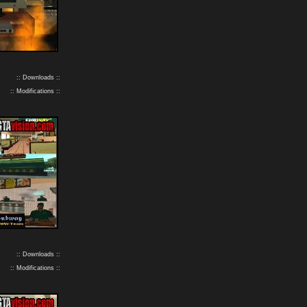
:: Downloads ::
:: Modifications ::
:: Downloads ::
:: Modifications ::