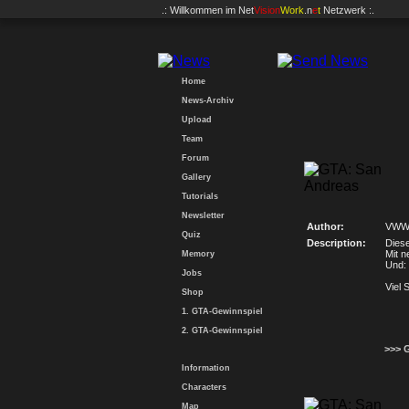
.: Willkommen im
Net
Vision
Work
.n
e
t
Netzwerk :.
Home
News-Archiv
Upload
Team
Forum
Gallery
Tutorials
Newsletter
Author:
VWW
Quiz
Description:
Diese
Mit 
Memory
Und:
Jobs
Viel 
Shop
1. GTA-Gewinnspiel
2. GTA-Gewinnspiel
>>> 
Information
Characters
Map