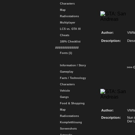
Characters
Map
Radiostations
Multiplayer
LCS vs. GTA III
Author:
VWW
Cheats
Description:
Diese
100% Checklist
#############
Fonts (1)
Information / Story
>>> 
Gameplay
Facts / Technology
Characters
Vehicle
Gangs
Food & Shopping
Map
Author:
VWW
Radiostations
Description:
Nun i
Der L
Komplettlösung
Screenshots