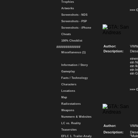
Trophies
Artworks
>>> 
Screenshots - NDS
Screenshots - PSP
Screenshots - iPhone
Cheats
100% Checklist
Author:
VWW
#############
Description:
Diese
Miscellaneous (1)
einen
ein N
Information / Story
ein I
ein I
Gameplay
ein G
Facts / Technology
Characters
>>> 
Locations
Map
Radiostations
Weapons
Nummern & Websites
LC vs. Reality
Author:
VWW
Teasersites
Description:
Diese
"Mule
EFLC 1. Trailer-Analy.