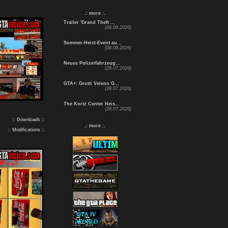
.: more :.
Trailer 'Grand Theft ...
(06.08.2026)
Sommer-Heist-Event au...
(06.08.2026)
Neues Polizeifahrzeug...
(28.07.2026)
GTA+: Grotti Veleno G...
(28.07.2026)
The Kortz Center Heis...
(28.07.2026)
:: Downloads ::
.: more :.
:: Modifications ::