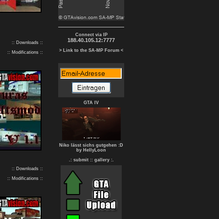
Connect via IP
188.40.105.12:7777
:: Downloads ::
> Link to the SA-MP Forum <
:: Modifications ::
GTA IV
Niko lässt sichs gutgehen :D
by HellyLoon
.: submit :
: gallery :.
:: Downloads ::
:: Modifications ::