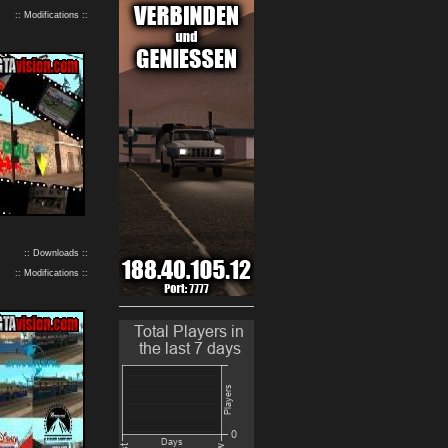
:: Modifications ::
:: Downloads ::
:: Modifications ::