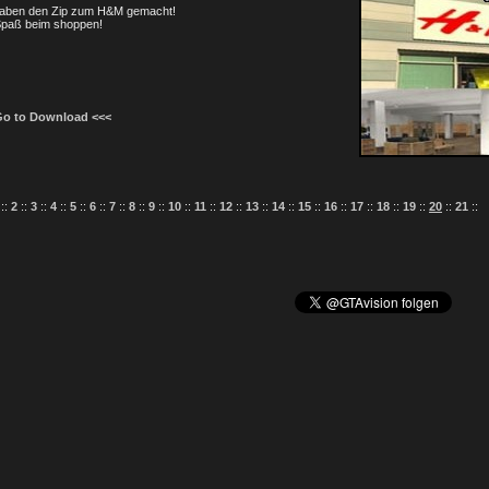
haben den Zip zum H&M gemacht!
 Spaß beim shoppen!
Go to Download <<<
::
2
::
3
::
4
::
5
::
6
::
7
::
8
::
9
::
10
::
11
::
12
::
13
::
14
::
15
::
16
::
17
::
18
::
19
::
20
::
21
::