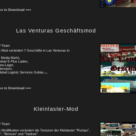
Go to Download <<<
Las Venturas Geschäftsmod
-Team
 Mod verändert 7 Geschäfte in Las Venturas in:
 Media Markt,
okia/ E-Plus Laden,
kea-Lager,
ntersport,
lobal Logistic Services Gebäu
...
Go to Download <<<
Kleinlaster-Mod
-Team
 Modifikation verändert die Texturen der Kleinlaster "Rumpo",
", "Benson" und "Yankee".