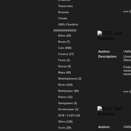
Artworks
Teasersites
>>> 
Reviews
Cheats
100% Checklist
#############
Bikes (45)
Boats (7)
Cars (948)
Author:
VWW
Comics (17)
Description:
Unser
Diese
Fonts (1)
House (3)
Feat
neue
Maps (49)
neue
Mobilephones (3)
Mods (244)
Multiplayer (66)
>>> 
Planes (31)
Savegames (3)
Screensaver (1)
SCM / CLEO (16)
Skins (136)
Author:
VWW
Tools (39)