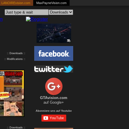
LANOIREvision.com
MaxPayneVision.com
:: Downloads ::
:: Modifications ::
GTAvision.com
auf Google+
Abonniere uns auf Youtube
:: Downloads ::