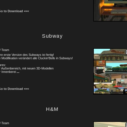
Go to Download <<<
Subway
-Team
e erste Version des Subways ist fertig!
 Modifikation verändert alle Cluckin'Bells in Subways!
ures:
r Außenbereich, mit neuen 3D-Modellen
r Innenberei
...
Go to Download <<<
H&M
-Team