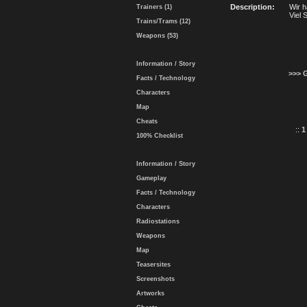
Description:
Wir 
Trainers (1)
Viel
Trains/Trams (12)
Weapons (53)
Information / Story
>>> 
Facts / Technology
Characters
Map
Cheats
::
1
100% Checklist
Information / Story
Gameplay
Facts / Technology
Characters
Radiostations
Weapons
Map
Teasersites
Screenshots
Artworks