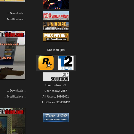
:: Downloads ::
:: Modifications ::
Show all (19)
User online: 72
:: Downloads ::
User today: 2857
:: Modifications ::
All Users: 30962601
All Clicks: 315218492