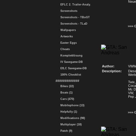
Neue 
EFLC 2. Trailer-Analy.
Screenshots
Screenshots - TBoGT
Screenshots - TLaD
>>> 
Wallpapers
Artworks
Easter Eggs
Cheats
Komplettlösung
IV Savegame-DB
Author:
VWW
EfLC Savegame-DB
Description:
Diese
Werb
100% Checklist
#############
Twix,
Coca
Bikes (22)
Mc Do
Boats (1)
VW,
Pep
.
Cars (470)
Mobilephone (13)
Helpfully (1)
>>> 
Modifications (98)
Multiplayer (18)
Patch (9)