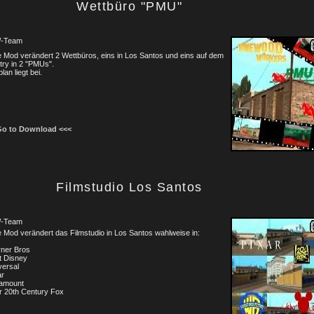
Wettbüro "PMU"
-Team
 Mod verändert 2 Wettbüros, eins in Los Santos und eins auf dem
ry in 2 "PMUs".
lan liegt bei.
Go to Download <<<
Filmstudio Los Santos
-Team
 Mod verändert das Filmstudio in Los Santos wahlweise in:
rner Bros
t Disney
versal
ar
ramount
r 20th Century Fox