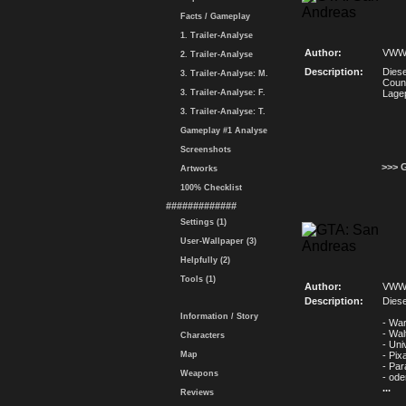
Facts / Gameplay
1. Trailer-Analyse
Author:
VWW
2. Trailer-Analyse
Description:
Diese
3. Trailer-Analyse: M.
Count
3. Trailer-Analyse: F.
Lagep
3. Trailer-Analyse: T.
Gameplay #1 Analyse
Screenshots
>>> 
Artworks
100% Checklist
#############
Settings (1)
User-Wallpaper (3)
Helpfully (2)
Tools (1)
Author:
VWW
Description:
Diese
Information / Story
- Wa
- Wal
Characters
- Uni
Map
- Pix
- Pa
Weapons
- ode
...
Reviews