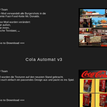
-Team
 Mod verwandelt alle Burgershots in die
hmte Fast-Food-Kette Mc Donalds.
ese Mod wurden verändert:
gn außen,
n innen,
sche Textdatei,
...
Go to Download <<<
Cola Automat v3
-Team
3 wurden die Texturen auf den neusten Stand gebracht.
 euch einfach ein passendes Design aus und packt es ins Spiel.
Go to Download <<<