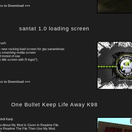
Go to Download <<<
santat 1.0 loading screen
rush
is new rocking load screen for gta sanandreas
w smashing nvidia screen
 insted of eax
 title screen with R logo(*).
Go to Download <<<
One Bullet Keep Life Away K98
ehdi Kanji
nfo About My Mod Is Given In Readme File.
se Readme The File Then Use My Mod.