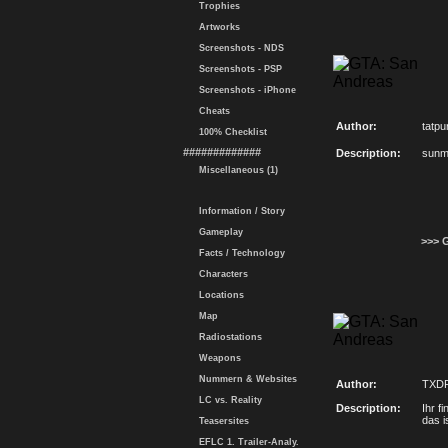
Trophies
Artworks
Screenshots - NDS
Screenshots - PSP
Screenshots - iPhone
Cheats
Author:
tatpu
100% Checklist
#############
Description:
sunm
Miscellaneous (1)
Information / Story
Gameplay
>>> 
Facts / Technology
Characters
Locations
Map
Radiostations
Weapons
Nummern & Websites
Author:
TXD
LC vs. Reality
Description:
Ihr f
das i
Teasersites
EFLC 1. Trailer-Analy.