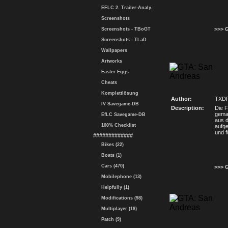
EFLC 2. Trailer-Analy.
Screenshots
>>> 
Screenshots - TBoGT
Screenshots - TLaD
Wallpapers
Artworks
Easter Eggs
Cheats
Komplettlösung
Author:
TXD
IV Savegame-DB
Description:
Die F
gema
EfLC Savegame-DB
aus d
100% Checklist
aufge
und f
#############
Bikes (22)
Boats (1)
Cars (470)
>>> 
Mobilephone (13)
Helpfully (1)
Modifications (98)
Multiplayer (18)
Patch (9)