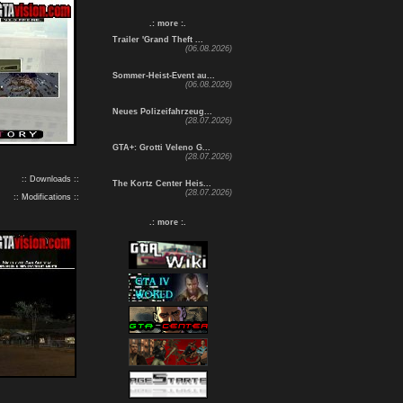
.: more :.
Trailer 'Grand Theft ...
(06.08.2026)
Sommer-Heist-Event au...
(06.08.2026)
Neues Polizeifahrzeug...
(28.07.2026)
GTA+: Grotti Veleno G...
(28.07.2026)
:: Downloads ::
The Kortz Center Heis...
(28.07.2026)
:: Modifications ::
.: more :.