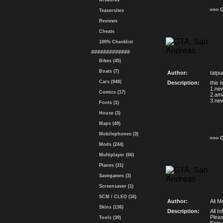
Artworks
>>> 
Teasersites
Reviews
Cheats
100% Checklist
#############
Bikes (45)
Boats (7)
Author:
tatpu
Cars (948)
Description:
this 
1.ne
Comics (17)
2.amd
3.new
Fonts (1)
House (3)
Maps (49)
Mobilephones (3)
>>> 
Mods (244)
Multiplayer (66)
Planes (31)
Savegames (3)
Screensaver (1)
SCM / CLEO (16)
Author:
Ali M
Skins (136)
Description:
All I
Plea
Tools (39)