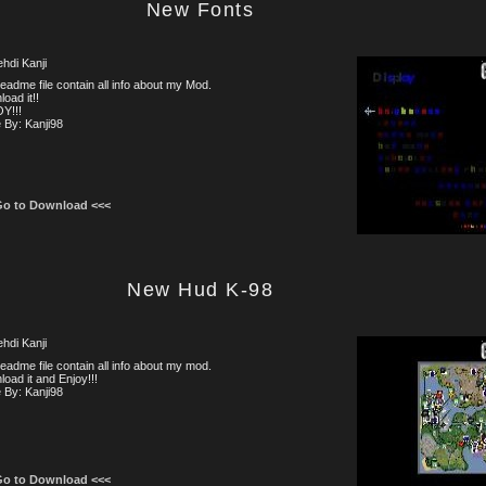
New Fonts
ehdi Kanji
adme file contain all info about my Mod.
oad it!!
Y!!!
 By: Kanji98
Go to Download <<<
New Hud K-98
ehdi Kanji
adme file contain all info about my mod.
oad it and Enjoy!!!
 By: Kanji98
Go to Download <<<