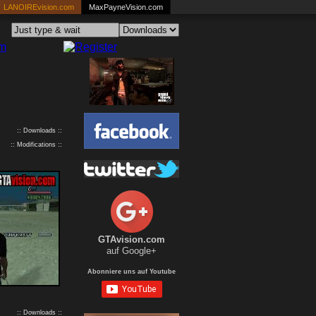
LANOIREvision.com
MaxPayneVision.com
:: Downloads ::
:: Modifications ::
GTAvision.com
auf Google+
Abonniere uns auf Youtube
:: Downloads ::