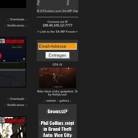
:: Downloads ::
Connect via IP
188.40.105.12:7777
:: Modifications ::
> Link to the SA-MP Forum <
GTA IV
Niko lässt sichs gutgehen :D
by HellyLoon
:: Downloads ::
.: submit :
: gallery :.
:: Modifications ::