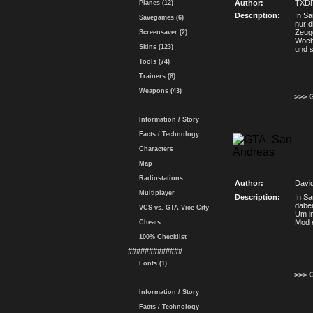
Author:
TXD
Planes (12)
Description:
In Sa
Savegames (6)
nur d
Zeuge
Screensaver (2)
Woche
Skins (123)
und s
Tools (74)
Trainers (6)
Weapons (43)
>>> 
Information / Story
Facts / Technology
Characters
Map
Radiostations
Author:
David
Multiplayer
Description:
In Sa
dabei
VCS vs. GTA Vice City
Um in
Mod 
Cheats
100% Checklist
#############
Fonts (1)
>>> 
Information / Story
Facts / Technology