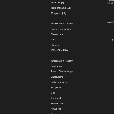
Enjoy
Trainers (1)
Made
Trains/Trams (12)
Weapons (53)
>>> 
Information / Story
Facts / Technology
Characters
Map
::
1
Cheats
100% Checklist
Information / Story
Gameplay
Facts / Technology
Characters
Radiostations
Weapons
Map
Teasersites
Screenshots
Artworks