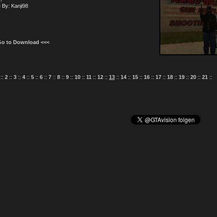
!
 By: Kanji98
Go to Download <<<
::
2
::
3
::
4
::
5
::
6
::
7
::
8
::
9
::
10
::
11
::
12
::
13
::
14
::
15
::
16
::
17
::
18
::
19
::
20
::
21
::