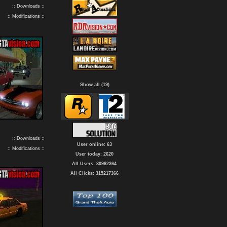
:: Downloads ::
:: Modifications ::
Show all (19)
:: Downloads ::
User online: 63
:: Modifications ::
User today: 2620
All Users: 30962364
All Clicks: 315217366