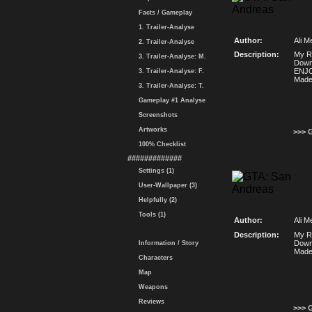
Facts / Gameplay
1. Trailer-Analyse
Author:
Ali M
2. Trailer-Analyse
Description:
My Re
3. Trailer-Analyse: M.
Downl
ENJO
3. Trailer-Analyse: F.
Made
3. Trailer-Analyse: T.
Gameplay #1 Analyse
Screenshots
Artworks
>>> 
100% Checklist
#############
Settings (1)
User-Wallpaper (3)
Helpfully (2)
Tools (1)
Author:
Ali M
Description:
My Re
Downl
Information / Story
Made
Characters
Map
Weapons
Reviews
>>> 