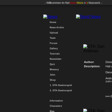
.: Willkommen im
Net
Vision
Work
.n
e
t
Netzwerk :.
Home
News-Archiv
Upload
Team
Forum
Gallery
Tutorials
Newsletter
Author:
Döne
Quiz
Description:
Hab w
Memory
Diese
Jobs
Andro
Shop
zum e
1. GTA-Gewinnspiel
2. GTA-Gewinnspiel
>>> 
Information
Characters
Map