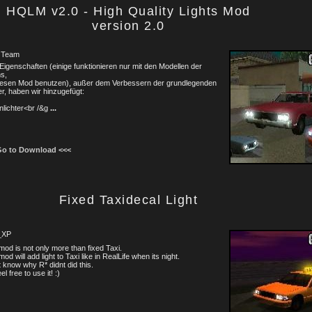
HQLM v2.0 - High Quality Lights Mod
version 2.0
 Team
igenschaften (einige funktionieren nur mit den Modellen der
s,
diesen Mod benutzen), außer dem Verbessern der grundlegenden
er, haben wir hinzugefügt:
lichter<br /&g
...
Go to Download <<<
Fixed Taxidecal Light
_XP
mod is not only more than fixed Taxi.
mod will add light to Taxi like in RealLife when its night.
t know why R* didnt did this.
el free to use it! :)