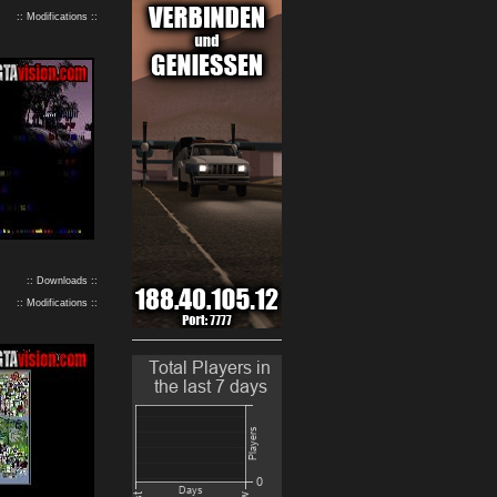
:: Modifications ::
:: Downloads ::
:: Modifications ::