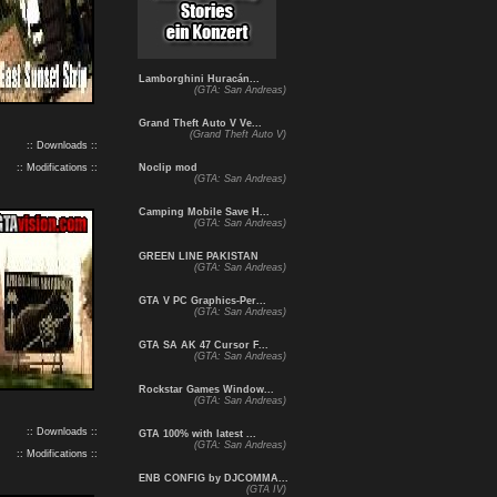
Lamborghini Huracán...
(GTA: San Andreas)
Grand Theft Auto V Ve...
(Grand Theft Auto V)
:: Downloads ::
:: Modifications ::
Noclip mod
(GTA: San Andreas)
Camping Mobile Save H...
(GTA: San Andreas)
GREEN LINE PAKISTAN
(GTA: San Andreas)
GTA V PC Graphics-Per...
(GTA: San Andreas)
GTA SA AK 47 Cursor F...
(GTA: San Andreas)
Rockstar Games Window...
(GTA: San Andreas)
:: Downloads ::
GTA 100% with latest ...
(GTA: San Andreas)
:: Modifications ::
ENB CONFIG by DJCOMMA...
(GTA IV)