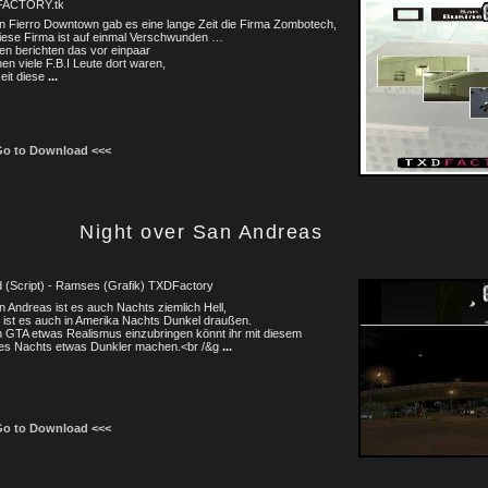
FACTORY.tk
n Fierro Downtown gab es eine lange Zeit die Firma Zombotech,
iese Firma ist auf einmal Verschwunden …
n berichten das vor einpaar
n viele F.B.I Leute dort waren,
eit diese
...
Go to Download <<<
Night over San Andreas
 (Script) - Ramses (Grafik) TXDFactory
n Andreas ist es auch Nachts ziemlich Hell,
 ist es auch in Amerika Nachts Dunkel draußen.
 GTA etwas Realismus einzubringen könnt ihr mit diesem
es Nachts etwas Dunkler machen.<br /&g
...
Go to Download <<<