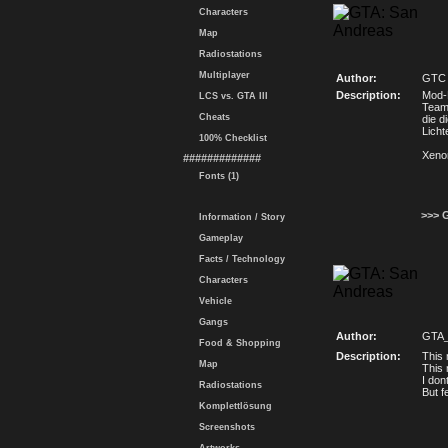
Characters
Map
Radiostations
Multiplayer
Author:
GTC
Description:
Mod-E
LCS vs. GTA III
Team
Cheats
die 
Licht
100% Checklist
Xenon
#############
Fonts (1)
>>> 
Information / Story
Gameplay
Facts / Technology
Characters
Vehicle
Gangs
Author:
GTA
Food & Shopping
Description:
This 
Map
This 
I don
Radiostations
But fe
Komplettlösung
Screenshots