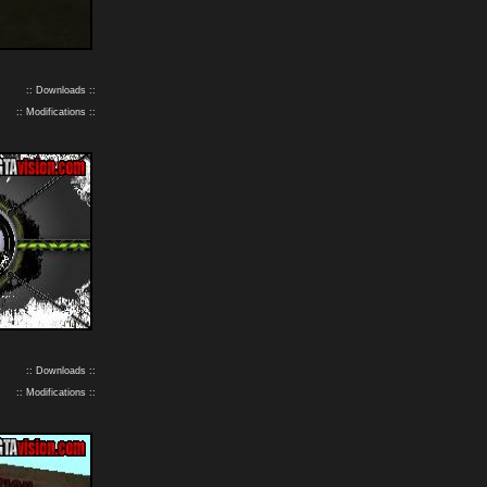
:: Downloads ::
:: Modifications ::
:: Downloads ::
:: Modifications ::