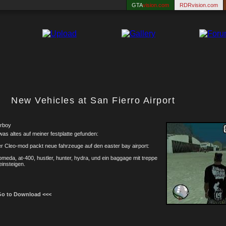
GTA
vision.com
RDRvision.com
New Vehicles at San Fierro Airport
rboy
as altes auf meiner festplatte gefunden:
r Cleo-mod packt neue fahrzeuge auf den easter bay airport:
meda, at-400, hustler, hunter, hydra, und ein baggage mit treppe
insteigen.
Go to Download <<<