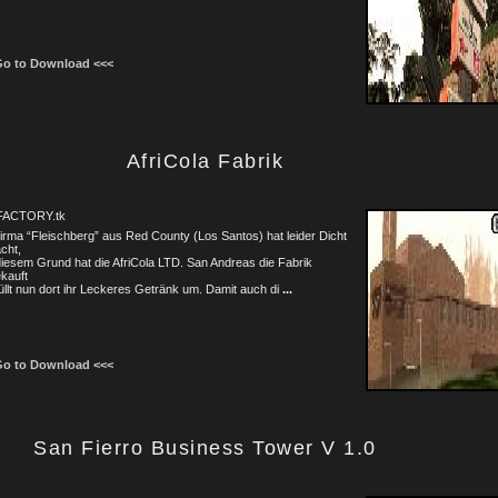
Go to Download <<<
AfriCola Fabrik
FACTORY.tk
irma “Fleischberg” aus Red County (Los Santos) hat leider Dicht
cht,
iesem Grund hat die AfriCola LTD. San Andreas die Fabrik
kauft
üllt nun dort ihr Leckeres Getränk um. Damit auch di
...
Go to Download <<<
San Fierro Business Tower V 1.0