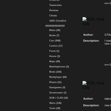
Artworks
>>> 
Teasersites
Reviews
Cheats
100% Checklist
#############
Bikes (45)
Author:
GTAd
Boats (7)
Description:
I mad
Cars (948)
new w
Comics (17)
Fonts (1)
House (3)
Maps (49)
>>> 
Mobilephones (3)
Mods (244)
Multiplayer (66)
Planes (31)
Savegames (3)
Screensaver (1)
SCM / CLEO (16)
Author:
tatpu
Skins (136)
Description:
new 
Tools (39)