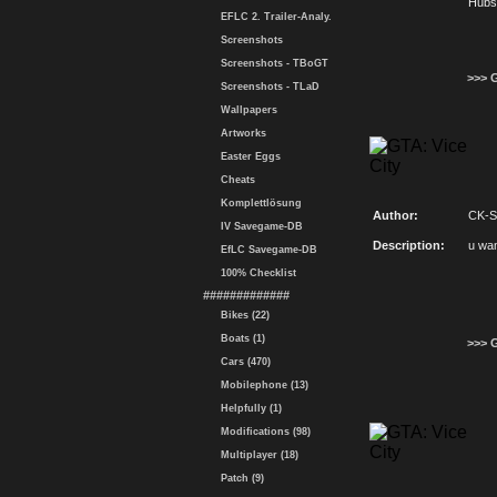
Hubsc
EFLC 2. Trailer-Analy.
Screenshots
Screenshots - TBoGT
>>> 
Screenshots - TLaD
Wallpapers
Artworks
Easter Eggs
Cheats
Komplettlösung
Author:
CK-S
IV Savegame-DB
Description:
u wan
EfLC Savegame-DB
100% Checklist
#############
Bikes (22)
Boats (1)
>>> 
Cars (470)
Mobilephone (13)
Helpfully (1)
Modifications (98)
Multiplayer (18)
Patch (9)