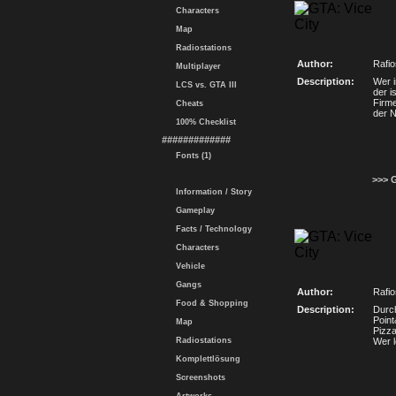
Characters
Map
Radiostations
Author:
Rafi
Multiplayer
Description:
Wer i
LCS vs. GTA III
der i
Firme
Cheats
der 
100% Checklist
#############
Fonts (1)
>>> 
Information / Story
Gameplay
Facts / Technology
Characters
Vehicle
Gangs
Author:
Rafi
Food & Shopping
Description:
Durch
Point
Map
Pizz
Radiostations
Wer l
Komplettlösung
Screenshots