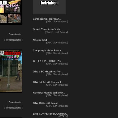
Lamborghini Huracán...
(GTA: San Andreas)
Grand Theft Auto V Ve...
(Grand Theft Auto V)
:: Downloads ::
:: Modifications ::
Noclip mod
(GTA: San Andreas)
Camping Mobile Save H...
(GTA: San Andreas)
GREEN LINE PAKISTAN
(GTA: San Andreas)
GTA V PC Graphics-Per...
(GTA: San Andreas)
GTA SA AK 47 Cursor F...
(GTA: San Andreas)
Rockstar Games Window...
(GTA: San Andreas)
:: Downloads ::
GTA 100% with latest ...
(GTA: San Andreas)
:: Modifications ::
ENB CONFIG by DJCOMMA...
(GTA IV)