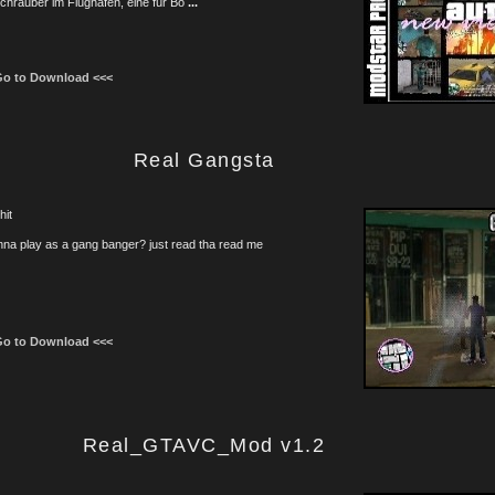
hrauber im Flughafen, eine für Bo
...
Go to Download <<<
Real Gangsta
hit
na play as a gang banger? just read tha read me
Go to Download <<<
Real_GTAVC_Mod v1.2