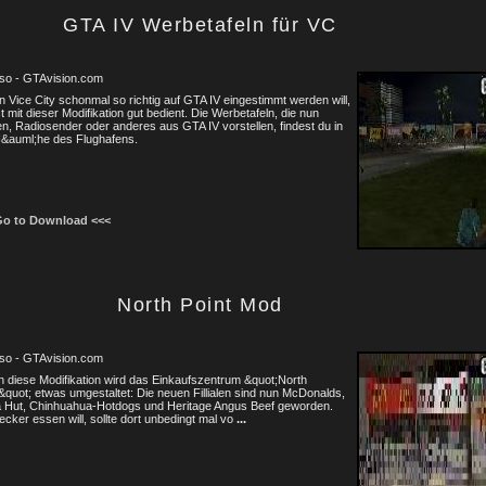
GTA IV Werbetafeln für VC
oso - GTAvision.com
n Vice City schonmal so richtig auf GTA IV eingestimmt werden will,
st mit dieser Modifikation gut bedient. Die Werbetafeln, die nun
n, Radiosender oder anderes aus GTA IV vorstellen, findest du in
N&auml;he des Flughafens.
Go to Download <<<
North Point Mod
oso - GTAvision.com
 diese Modifikation wird das Einkaufszentrum &quot;North
&quot; etwas umgestaltet: Die neuen Fillialen sind nun McDonalds,
a Hut, Chinhuahua-Hotdogs und Heritage Angus Beef geworden.
ecker essen will, sollte dort unbedingt mal vo
...