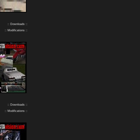
:: Downloads ::
:: Modifications ::
:: Downloads ::
:: Modifications ::