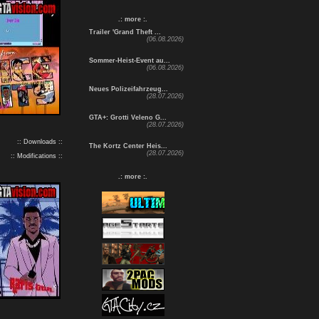
.: more :.
Trailer 'Grand Theft ...
(06.08.2026)
Sommer-Heist-Event au...
(06.08.2026)
Neues Polizeifahrzeug...
(28.07.2026)
GTA+: Grotti Veleno G...
(28.07.2026)
:: Downloads ::
The Kortz Center Heis...
(28.07.2026)
:: Modifications ::
.: more :.