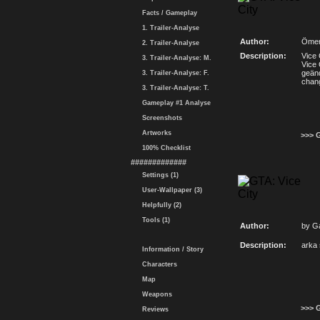
Facts / Gameplay
1. Trailer-Analyse
Author:
Ömer
2. Trailer-Analyse
Description:
Vice 
3. Trailer-Analyse: M.
Vice 
geänd
3. Trailer-Analyse: F.
chan
3. Trailer-Analyse: T.
Gameplay #1 Analyse
Screenshots
Artworks
>>> 
100% Checklist
#############
Settings (1)
User-Wallpaper (3)
Helpfully (2)
Tools (1)
Author:
by Ga
Description:
arka 
Information / Story
Characters
Map
Weapons
>>> 
Reviews