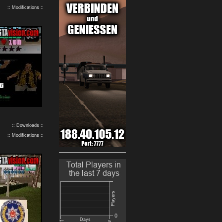
:: Modifications ::
:: Downloads ::
:: Modifications ::