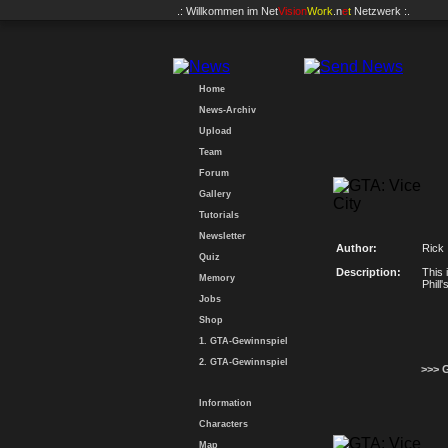
.: Willkommen im
Net
Vision
Work
.n
e
t
Netzwerk :.
Home
News-Archiv
Upload
Team
Forum
Gallery
Tutorials
Newsletter
Author:
Rick
Quiz
Description:
This 
Memory
Phill
Jobs
Shop
1. GTA-Gewinnspiel
2. GTA-Gewinnspiel
>>> 
Information
Characters
Map