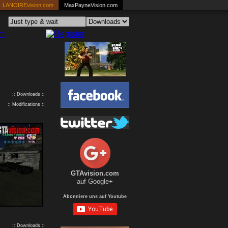
LANOIREvision.com
MaxPayneVision.com
:: Downloads ::
:: Modifications ::
GTAvision.com
auf Google+
Abonniere uns auf Youtube
:: Downloads ::