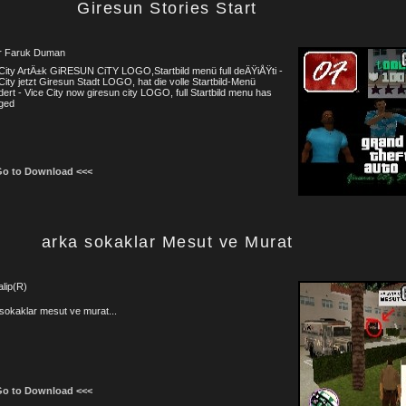
Giresun Stories Start
 Faruk Duman
City ArtÄ±k GiRESUN CiTY LOGO,Startbild menü full deÄŸiÅŸti -
City jetzt Giresun Stadt LOGO, hat die volle Startbild-Menü
ert - Vice City now giresun city LOGO, full Startbild menu has
ged
Go to Download <<<
arka sokaklar Mesut ve Murat
lip(R)
sokaklar mesut ve murat...
Go to Download <<<