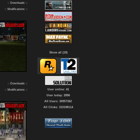
:: Downloads ::
:: Modifications ::
Show all (19)
:: Downloads ::
User online: 41
:: Modifications ::
User today: 2896
All Users: 30957362
All Clicks: 315198114