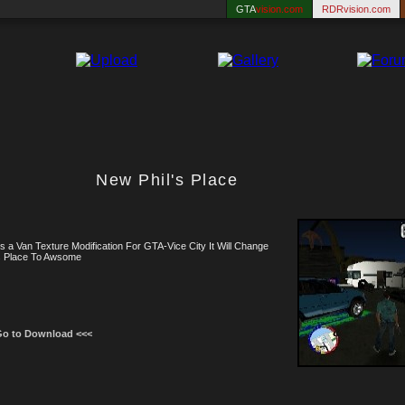
GTA
vision.com
RDRvision.com
New Phil's Place
is a Van Texture Modification For GTA-Vice City It Will Change
's Place To Awsome
Go to Download <<<