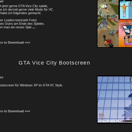
ael
h jetzt gerne GTA Vice City spiele,
 ich derzeit gerne viele Mods für VC.
 habe ich folgendes gemacht:
uer Loadscreen(sieh Foto)
ues Outro am Ende des Spieles.
nn man ein neues Spie
...
Go to Download <<<
GTA Vice City Bootscreen
oso
Bootscreen für Windows XP im GTA VC Style.
Go to Download <<<