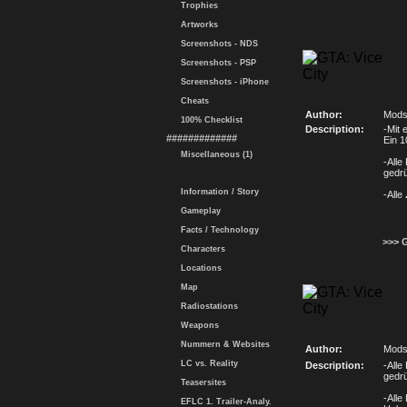
Trophies
Artworks
Screenshots - NDS
Screenshots - PSP
Screenshots - iPhone
Cheats
Author:
Mods
100% Checklist
Description:
-Mit
#############
Ein 
Miscellaneous (1)
-Alle
gedr
Information / Story
-Alle
Gameplay
Facts / Technology
>>> 
Characters
Locations
Map
Radiostations
Weapons
Nummern & Websites
Author:
Mods
LC vs. Reality
Description:
-Alle
gedr
Teasersites
-Alle
EFLC 1. Trailer-Analy.