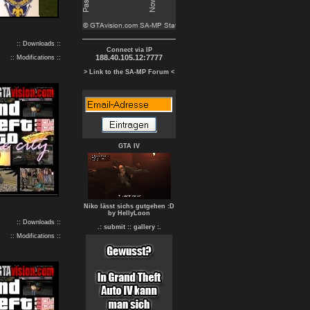
:: Downloads ::
Connect via IP
188.40.105.12:7777
:: Modifications ::
> Link to the SA-MP Forum <
GTA IV
Niko lässt sichs gutgehen :D
by HellyLoon
:: Downloads ::
.: submit :
: gallery :.
:: Modifications ::