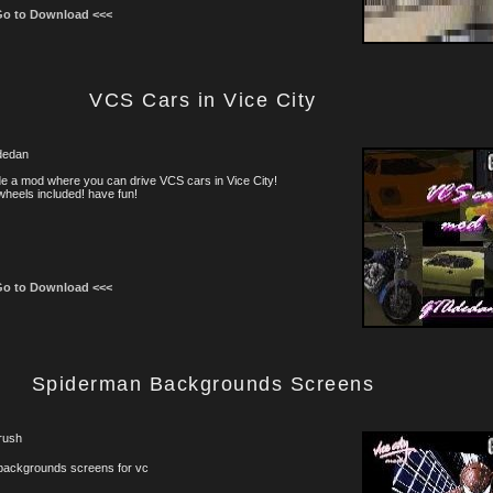
Go to Download <<<
VCS Cars in Vice City
edan
e a mod where you can drive VCS cars in Vice City!
heels included! have fun!
Go to Download <<<
Spiderman Backgrounds Screens
rush
backgrounds screens for vc