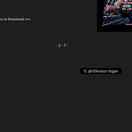
Go to Download <<<
::
1
::
2
::