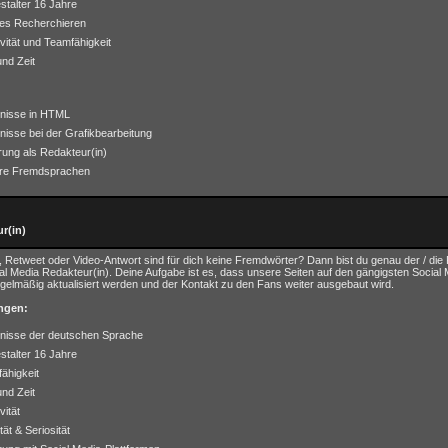
stalter 16 Jahre
es Recherchieren
ivität und Teamfähigkeit
und Zeit
nisse in HTML
nisse bei der Grafikbearbeitung
rung als Redakteur(in)
ere Fremdsprachen
r(in)
, Retweet oder Video-Antwort sind für dich keine Fremdwörter? Dann bist du genau der / die R
cial Media Redakteur(in). Deine Aufgabe ist es, dass unsere Seiten auf den gängigsten Social 
egelmäßig aktualisiert werden und der Kontakt zu den Fans weiter ausgebaut wird.
ngen:
nisse der deutschen Sprache
stalter 16 Jahre
ähigkeit
und Zeit
vität
tät & Seriosität