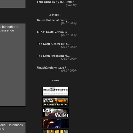
ENB CONFIG by DJCOMMA...
(GTA IV)
.: more :.
Neues Polizeifahrzeug...
(28.07.2026)
u bereichern.
e passende
GTA+: Grotti Veleno G...
(28.07.2026)
The Kortz Center Heis...
(28.07.2026)
The Kortz erscheint M...
(23.07.2026)
Unabhängigkeitstag / ...
(04.07.2026)
.: more :.
torial-Datenbank
und