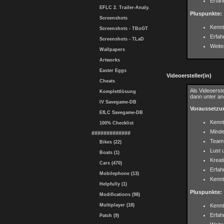
Erfah
EFLC 2. Trailer-Analy.
Pluspunkte:
Screenshots
Kennt
Screenshots - TBoGT
Erfah
Screenshots - TLaD
Weit
Wallpapers
Artworks
Easter Eggs
Videoersteller(in)
Cheats
Als Videoerst
Komplettlösung
dann unter an
IV Savegame-DB
Voraussetzu
EfLC Savegame-DB
Kennt
100% Checklist
Minde
#############
Teamf
Bikes (22)
Lust 
Boats (1)
Kreati
Cars (470)
Erfah
Mobilephone (13)
Kennt
Helpfully (1)
Pluspunkte:
Modifications (98)
Multiplayer (18)
Kennt
Erfah
Patch (9)