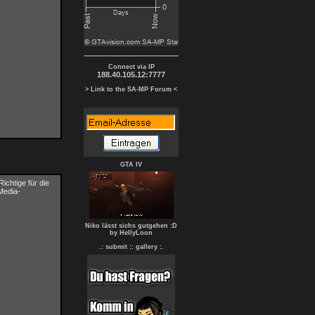
Connect via IP
188.40.105.12:7777
> Link to the SA-MP Forum <
GTA IV
ichtige für die
Media-
Niko lässt sichs gutgehen :D
by HellyLoon
.: submit :
: gallery :.