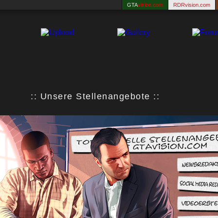
GTA
vision.com
RDRvision.com
:: Unsere Stellenangebote ::