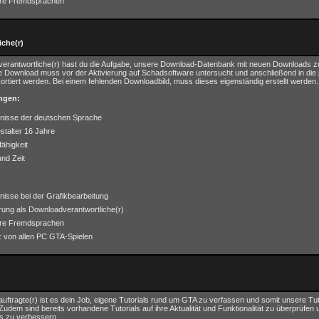
ere Fremdsprachen
che(r)
erantwortliche(r) hast du die Aufgabe, unsere Download-Datenbank mit neuen Downloads z
e Download muss vor der Aktivierung auf Schadsoftware untersucht und anschließend in di
sortiert werden. Bei einem fehlenden Downloadbild, muss dieses eigenständig erstellt werden.
ngen:
nisse der deutschen Sprache
stalter 16 Jahre
ähigkeit
und Zeit
nisse bei der Grafikbearbeitung
rung als Downloadverantwortliche(r)
ere Fremdsprachen
z von allen PC GTA-Spielen
eauftragte(r) ist es dein Job, eigene Tutorials rund um GTA zu verfassen und somit unsere Tu
Zudem sind bereits vorhandene Tutorials auf ihre Aktualität und Funktionalität zu überprüfen 
s zu verbessern.