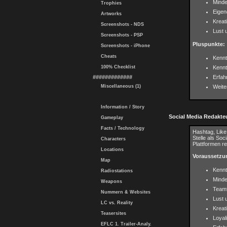
Minde
Trophies
Eigen
Artworks
Kreat
Screenshots - NDS
Lust 
Screenshots - PSP
Pluspunkte:
Screenshots - iPhone
Cheats
Kennt
100% Checklist
Kennt
#############
Erfah
Miscellaneous (1)
Weit
Information / Story
Social Media Redakteu
Gameplay
Facts / Technology
Hashtag, Like
Stelle als So
Characters
Plattformen r
Locations
Voraussetzu
Map
Kennt
Radiostations
Minde
Weapons
Teamf
Nummern & Websites
Lust 
LC vs. Reality
Kreati
Teasersites
Loyali
EFLC 1. Trailer-Analy.