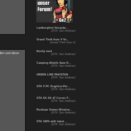
Lamborghini Huracán...
(GTA: San Andreas)
Grand Theft Auto V Ve...
(Grand Theft Auto V)
Noclip mod
llen und diese
(GTA: San Andreas)
Camping Mobile Save H...
(GTA: San Andreas)
GREEN LINE PAKISTAN
(GTA: San Andreas)
GTA V PC Graphics-Per...
(GTA: San Andreas)
GTA SA AK 47 Cursor F...
(GTA: San Andreas)
Rockstar Games Window...
(GTA: San Andreas)
GTA 100% with latest ...
(GTA: San Andreas)