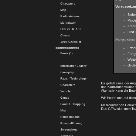
Characters
Voraussetzu
Map
Siche
Radiostations
Minde
Multiplayer
Kreat
LCS vs. GTA III
Lust 
Cheats
Pluspunkte:
100% Checklist
#############
Erfah
Fonts (1)
Fortg
Weit
Groß
Information / Story
Gameplay
Facts / Technology
Dir gefällt eines der An
Characters
das
Kontaktformular
a
Alternativ kann die Be
Vehicle
Wir freuen uns auf dei
Gangs
Food & Shopping
Mit freundlichen Grüße
Das GTAvision.com T
Map
Radiostations
Komplettlösung
Screenshots