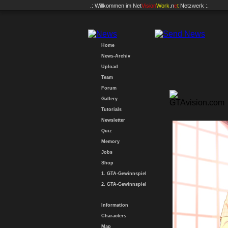
.: Willkommen im
Net
Vision
Work
.n
e
t
Netzwerk :.
Home
News-Archiv
Upload
Team
Forum
Gallery
Tutorials
Newsletter
Quiz
Memory
Jobs
Shop
1. GTA-Gewinnspiel
2. GTA-Gewinnspiel
Information
Characters
Map