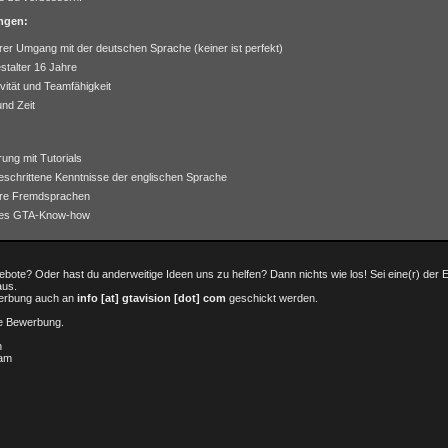
ngen:
rer Umgang mit der deutschen Sprache (keiner ist perfekt)
stalter 16 Jahre
ivität und Teamfähigkeit
und Zeit
rung mit Tutorials
eschrittene Kenntnisse der englischen Sprache
ere Fremdsprachen
es GTA-Know-how
gebote? Oder hast du anderweitige Ideen uns zu helfen? Dann nichts wie los! Sei eine(r) der E
us.
werbung auch an
info [at] gtavision [dot] com
geschickt werden.
ne Bewerbung.
n
eam