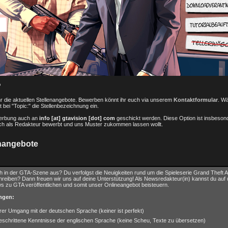
?
 ihr die aktuellen Stellenangebote. Bewerben könnt ihr euch via unserem
Kontaktformular
. Wä
t bei "Topic:" die Stellenbezeichnung ein.
werbung auch an
info [at] gtavision [dot] com
geschickt werden. Diese Option ist insbeson
ch als Redakteur bewerbt und uns Muster zukommen lassen wollt.
enangebote
h in der GTA-Szene aus? Du verfolgst die Neuigkeiten rund um die Spieleserie Grand Theft 
chreiben? Dann freuen wir uns auf deine Unterstützung! Als Newsredakteur(in) kannst du auf
 zu GTA veröffentlichen und somit unser Onlineangebot beisteuern.
ngen:
rer Umgang mit der deutschen Sprache (keiner ist perfekt)
eschrittene Kenntnisse der englischen Sprache (keine Scheu, Texte zu übersetzen)