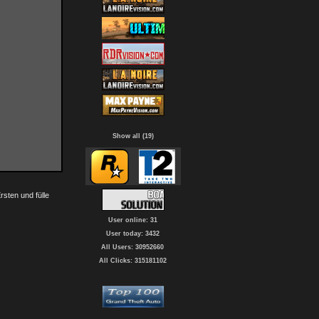
Show all (19)
rsten und fülle
User online: 31
User today: 3432
All Users: 30952660
All Clicks: 315181102