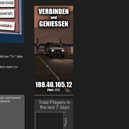
hlt bei "To:" bitte
dere dann zu
Auto und kannst
 unserer