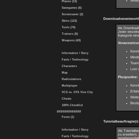
Weit
Planes (12)
Savegames (6)
Screensaver (2)
Downloadverantwortli
Skins (123)
Tools (74)
Als Downloadv
Jeder einzeln
Trainers (6)
Kategorie ein
Weapons (43)
Voraussetzu
Kennt
Information / Story
Minde
Facts / Technology
Teamf
Characters
Lust 
Map
Pluspunkte:
Radiostations
Kennt
Multiplayer
Erfah
VCS vs. GTA Vice City
Weit
Cheats
Besit
100% Checklist
#############
Fonts (1)
Tutorialbeauftragte(r)
Information / Story
Als Tutorialb
zu erweitern. 
Facts / Technology
gegebenenfall