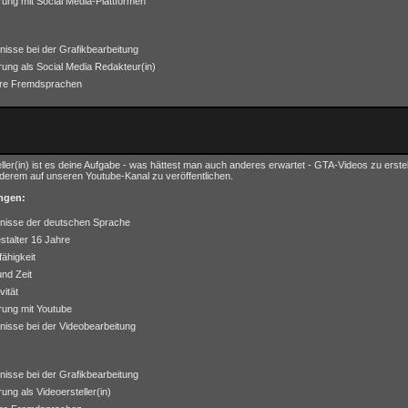
rung mit Social Media-Plattformen
nisse bei der Grafikbearbeitung
rung als Social Media Redakteur(in)
ere Fremdsprachen
eller(in) ist es deine Aufgabe - was hättest man auch anderes erwartet - GTA-Videos zu erste
derem auf unseren Youtube-Kanal zu veröffentlichen.
ngen:
nisse der deutschen Sprache
stalter 16 Jahre
ähigkeit
und Zeit
vität
rung mit Youtube
nisse bei der Videobearbeitung
nisse bei der Grafikbearbeitung
rung als Videoersteller(in)