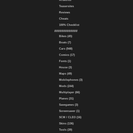
Artworks
Teasersites
Reviews
Cheats
100% Checklist
#############
Bikes (45)
Boats (7)
Cars (948)
Comics (17)
Fonts (1)
House (3)
Maps (49)
Mobilephones (3)
Mods (244)
Multiplayer (66)
Planes (31)
Savegames (3)
Screensaver (1)
SCM / CLEO (16)
Skins (136)
Tools (39)