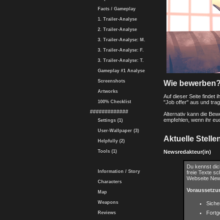
Facts / Gameplay
1. Trailer-Analyse
2. Trailer-Analyse
3. Trailer-Analyse: M.
3. Trailer-Analyse: F.
3. Trailer-Analyse: T.
Gameplay #1 Analyse
Screenshots
Wie bewerben
Artworks
Auf dieser Seite findet
100% Checklist
"Job offer" aus und trag
#############
Alternativ kann die Be
empfehlen, wenn ihr eu
Settings (1)
User-Wallpaper (3)
Aktuelle Stell
Helpfully (2)
Tools (1)
Newsredakteur(in)
Du kennst dic
Information / Story
freie Texte s
Webseite News
Characters
Voraussetzu
Map
Weapons
Siche
Fortg
Reviews