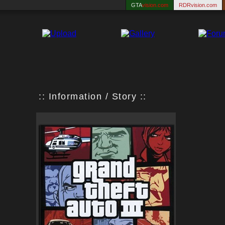
GTA
vision.com
RDRvision.com
:: Information / Story ::