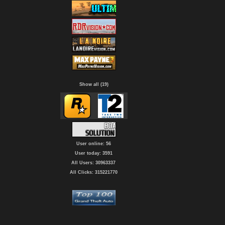
Show all (19)
User online: 56
User today: 3591
All Users: 30963337
All Clicks: 315221770