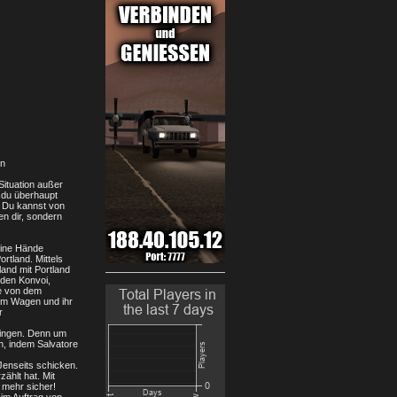
an
Situation außer
r du überhaupt
. Du kannst von
en dir, sondern
eine Hände
rtland. Mittels
land mit Portland
 den Konvoi,
te von dem
dem Wagen und ihr
r
bringen. Denn um
n, indem Salvatore
Jenseits schicken.
ählt hat. Mit
 mehr sicher!