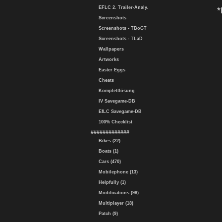
EFLC 2. Trailer-Analy.
*
Screenshots
Screenshots - TBoGT
Screenshots - TLaD
Wallpapers
Artworks
Easter Eggs
Cheats
Komplettlösung
IV Savegame-DB
EfLC Savegame-DB
100% Checklist
#############
Bikes (22)
Boats (1)
Cars (470)
Mobilephone (13)
Helpfully (1)
Modifications (98)
Multiplayer (18)
Patch (9)