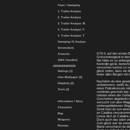
Facts / Gameplay
1. Trailer-Analyse
2. Trailer-Analyse
3. Trailer-Analyse: M.
3. Trailer-Analyse: F.
3. Trailer-Analyse: T.
Gameplay #1 Analyse
Screenshots
GTA 3, auf den ersten B
Artworks
Grenzenlosigkeit in den
100% Checklist
Nie hätte es so anfange
Kontrolle gerät, bemerk
#############
versuchen kannst zu ver
glück reden, dass sie d
Settings (1)
hinter allen Bergen mi
User-Wallpaper (3)
Nachdem du eine gewiss
Helpfully (2)
umklammern, weißt du, d
eines Polizeikonvois mi
Tools (1)
verbindet geschah das u
retteten einen der Gef
Geschehen abgelenkt wa
Information / Story
versucht von dem Wagen
stehengebliebenen Wage
Characters
Somit hast du nun einen
an Catalina ranzukommen
Map
Leone dich an Catalina a
Doch auch das wäre vie
Weapons
Zum glück war da seine 
Reviews
Maria verschanzt du dic