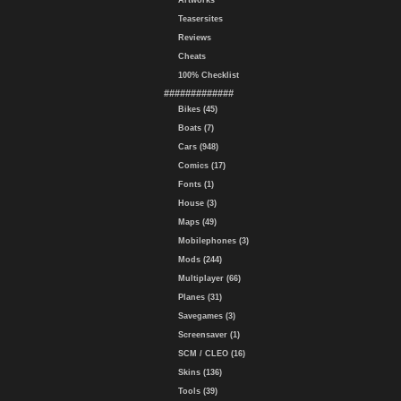
Artworks
Teasersites
Reviews
Cheats
100% Checklist
#############
Bikes (45)
Boats (7)
Cars (948)
Comics (17)
Fonts (1)
House (3)
Maps (49)
Mobilephones (3)
Mods (244)
Multiplayer (66)
Planes (31)
Savegames (3)
Screensaver (1)
SCM / CLEO (16)
Skins (136)
Tools (39)