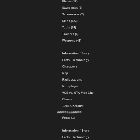
Planes (12)
Savegames (6)
Screensaver (2)
Skins (123)
Tools (74)
Trainers (6)
Weapons (43)
Information / Story
Facts / Technology
Characters
Map
Radiostations
Multiplayer
VCS vs. GTA Vice City
Cheats
100% Checklist
#############
Fonts (1)
Information / Story
Facts / Technology