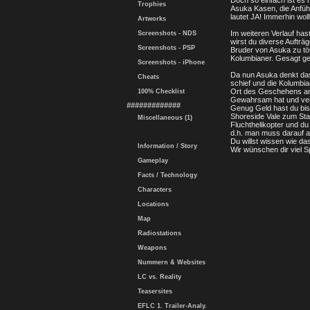
Doch so einfach ist es 
Trophies
Asuka Kasen, die Anführ
lautet JA! Immerhin woll
Artworks
Im weiteren Verlauf has
Screenshots - NDS
wirst du diverse Aufträ
Screenshots - PSP
Bruder von Asuka zu tö
Kolumbianer. Gesagt ge
Screenshots - iPhone
Da nun Asuka denkt dass
Cheats
schief und die Kolumbi
Ort des Geschehens ang
100% Checklist
Gewahrsam hat und verla
#############
Genug Geld hast du bis
Shoreside Vale zum Stau
Miscellaneous (1)
Fluchthelikopter und du
d.h. man muss darauf ach
Du willst wissen wie da
Information / Story
Wir wünschen dir viel S
Gameplay
Facts / Technology
Characters
Locations
Map
Radiostations
Weapons
Nummern & Websites
LC vs. Reality
Teasersites
EFLC 1. Trailer-Analy.