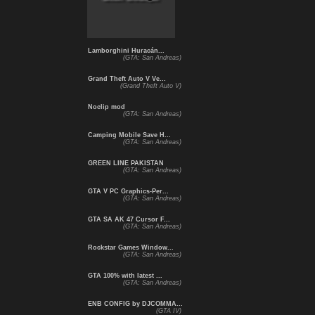
Lamborghini Huracán...
(GTA: San Andreas)
Grand Theft Auto V Ve...
(Grand Theft Auto V)
Noclip mod
(GTA: San Andreas)
Camping Mobile Save H...
(GTA: San Andreas)
GREEN LINE PAKISTAN
(GTA: San Andreas)
GTA V PC Graphics-Per...
(GTA: San Andreas)
GTA SA AK 47 Cursor F...
(GTA: San Andreas)
Rockstar Games Window...
(GTA: San Andreas)
GTA 100% with latest ...
(GTA: San Andreas)
ENB CONFIG by DJCOMMA...
(GTA IV)