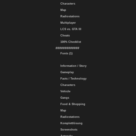
Characters
Map
Radiostations
Multiplayer
LCS vs. GTA III
Cheats
100% Checklist
#############
Fonts (1)
Information / Story
Gameplay
Facts / Technology
Characters
Vehicle
Gangs
Food & Shopping
Map
Radiostations
Komplettlösung
Screenshots