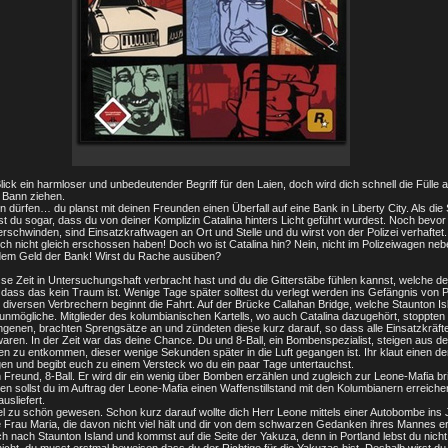
lick ein harmloser und unbedeutender Begriff für den Laien, doch wird dich schnell die Fülle 
 Bann ziehen.
n dürfen… du planst mit deinen Freunden einen Überfall auf eine Bank in Liberty City. Als die 
st du sogar, dass du von deiner Komplizin Catalina hinters Licht geführt wurdest. Noch bevo
schwinden, sind Einsatzkraftwagen an Ort und Stelle und du wirst von der Polizei verhaftet
ich nicht gleich erschossen haben! Doch wo ist Catalina hin? Nein, nicht im Polizeiwagen neb
t dem Geld der Bank! Wirst du Rache ausüben?
e Zeit in Untersuchungshaft verbracht hast und du die Gitterstäbe fühlen kannst, welche d
ass das kein Traum ist. Wenige Tage später solltest du verlegt werden ins Gefängnis von Po
t diversen Verbrechern beginnt die Fahrt. Auf der Brücke Callahan Bridge, welche Staunton Is
nmögliche. Mitglieder des kolumbianischen Kartells, wo auch Catalina dazugehört, stoppten
angenen, brachten Sprengsätze an und zündeten diese kurz darauf, so dass alle Einsatzkräf
ren. In der Zeit war das deine Chance. Du und 8-Ball, ein Bombenspezialist, steigen aus 
 zu entkommen, dieser wenige Sekunden später in die Luft gegangen ist. Ihr klaut einen de
n und begibt euch zu einem Versteck wo du ein paar Tage untertauchst.
 Freund, 8-Ball. Er wird dir ein wenig über Bomben erzählen und zugleich zur Leone-Mafia 
 sollst du im Auftrag der Leone-Mafia einen Waffenstillstand mit den Kolumbianern erreiche
usliefert.
l zu schön gewesen. Schon kurz darauf wollte dich Herr Leone mittels einer Autobombe ins 
Frau Maria, die davon nicht viel hält und dir von dem schwarzen Gedanken ihres Mannes erz
h nach Staunton Island und kommst auf die Seite der Yakuza, denn in Portland lebst du nicht