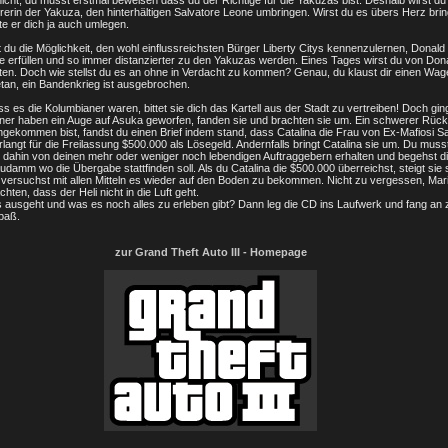
nicht, du musst erstmal beweisen dass du der Richtige für die Yakuzas bist. Deshalb wirst du
erin der Yakuza, den hinterhältigen Salvatore Leone umbringen. Wirst du es übers Herz bri
te er dich ja auch umlegen.
t du die Möglichkeit, den wohl einflussreichsten Bürger Liberty Citys kennenzulernen, Donald
ge erfüllen und so immer distanzierter zu den Yakuzas werden. Eines Tages wirst du von Don
ten. Doch wie stellst du es an ohne in Verdacht zu kommen? Genau, du klaust dir einen Wag
tan, ein Bandenkrieg ist ausgebrochen.
 es die Kolumbianer waren, bittet sie dich das Kartell aus der Stadt zu vertreiben! Doch gi
aner haben ein Auge auf Asuka geworfen, fanden sie und brachten sie um. Ein schwerer Rück
ekommen bist, fandst du einen Brief indem stand, dass Catalina die Frau von Ex-Mafiosi Sa
ngt für die Freilassung $500.000 als Lösegeld. Andernfalls bringt Catalina sie um. Du musst
 dahin von deinen mehr oder weniger noch lebendigen Auftraggebern erhalten und begehst d
damm wo die Übergabe stattfinden soll. Als du Catalina die $500.000 überreichst, steigt sie 
 versuchst mit allen Mitteln es wieder auf den Boden zu bekommen. Nicht zu vergessen, Maria
ten, dass der Heli nicht in die Luft geht.
s ausgeht und was es noch alles zu erleben gibt? Dann leg die CD ins Laufwerk und fang an z
paß.
zur Grand Theft Auto III - Homepage