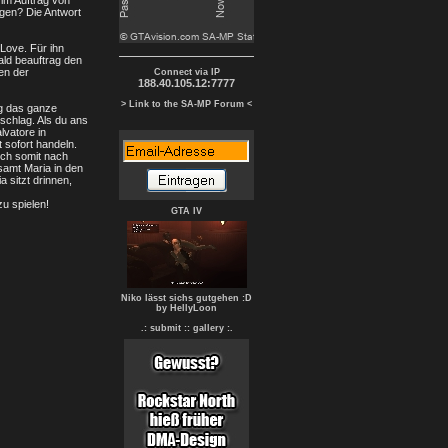
 im Auftrag von
ngen? Die Antwort
 Love. Für ihn
ald beauftrag den
en der
Connect via IP
188.40.105.12:7777
> Link to the SA-MP Forum <
ng das ganze
schlag. Als du ans
lvatore in
 sofort handeln.
ich somit nach
samt Maria in den
 sitzt drinnen,
u spielen!
GTA IV
Niko lässt sichs gutgehen :D
by HellyLoon
.: submit :
: gallery :.