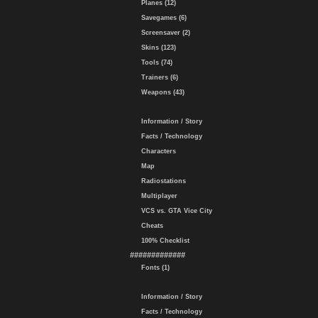
Planes (12)
Savegames (6)
Screensaver (2)
Skins (123)
Tools (74)
Trainers (6)
Weapons (43)
Information / Story
Facts / Technology
Characters
Map
Radiostations
Multiplayer
VCS vs. GTA Vice City
Cheats
100% Checklist
#############
Fonts (1)
Information / Story
Facts / Technology