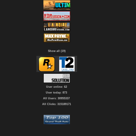
Show all (19)
User online: 62
User today: 873
All Users: 30955337
All Clicks: 315189171