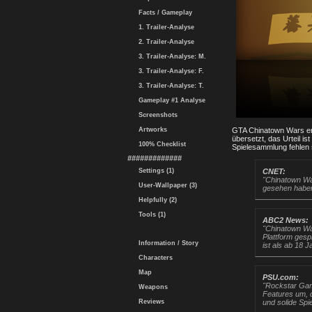
Facts / Gameplay
1. Trailer-Analyse
2. Trailer-Analyse
3. Trailer-Analyse: M.
3. Trailer-Analyse: F.
3. Trailer-Analyse: T.
Gameplay #1 Analyse
Screenshots
Artworks
GTA Chinatown Wars erh
übersetzt, das Urteil i
100% Checklist
Spielesammlung fehlen s
#############
Settings (1)
CNET:
"Chinatown Wars
User-Wallpaper (3)
gesehen haben
Helpfully (2)
Tools (1)
ABC2 News:
"Chinatown War
Plattform gesp
Information / Story
ist als ab 18 
Characters
Map
PSU.com:
"Rockstar Gam
Weapons
Features um, d
Reviews
und solide Spi