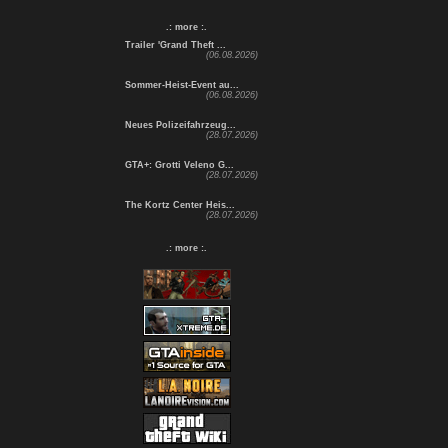
.: more :.
Trailer 'Grand Theft ...
(06.08.2026)
Sommer-Heist-Event au...
(06.08.2026)
Neues Polizeifahrzeug...
(28.07.2026)
GTA+: Grotti Veleno G...
(28.07.2026)
The Kortz Center Heis...
(28.07.2026)
.: more :.