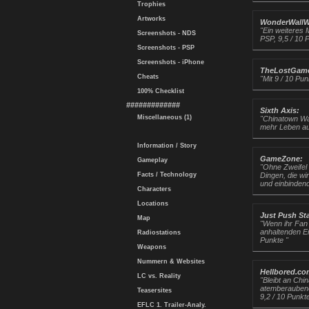
Trophies
Artworks
WonderWallW
"Ein weiteres 
Screenshots - NDS
PSP, 9,5 / 10 
Screenshots - PSP
Screenshots - iPhone
TheLostGame
Cheats
"Mit 9 / 10 Pu
100% Checklist
#############
Sixth Axis:
Miscellaneous (1)
"Chinatown War
mehr Leben auf
Information / Story
GameZone:
Gameplay
"Ohne Zweifel 
Facts / Technology
Dingen, die wi
und einbindend
Characters
Locations
Just Push Sta
Map
"Wenn ihr Fan 
anhaltenden Er
Radiostations
Punkte "
Weapons
Nummern & Websites
Hellbored.co
LC vs. Reality
"Bleibt an Chi
atemberaubend
Teasersites
9,2 / 10 Punkt
EFLC 1. Trailer-Analy.