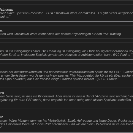
eb.com:
Must-Have Spiel von Rockstar... GTA Chinatown Wars ist makellos.. Es gibt nichts dergleichen
Punkte."
r:
nkten wird Chinatown Wars leicht eines der besten Ergänzungen für den PSP-Katalog. "
s ist ein einzigartiges Spiel. Die Handlung ist einzigartig, die Optik häufig atemberaubend un
 den Straßen in diesem Spiel als jemals eine Konsole anzubieten hoffen kann. 9/10 Punkte "
eines der beeindruckendsten und unbestreitbar unterhaltsamsten Spiele für die PSP... Gefüllt 
r an der Serie lieben, wurde dennoch ein eigenes Flair hinzugefügt. Ihr könnt ein überraschend
es Spiel erwarten, dass ihr fröhlich einige Stunden spielen werdet. 9,5 / 10 Punkte "
rt:
der Serie seid, ist dies ein Kinderspiel. Aber wenn ihr neu in der GTA-Szene seid und nach ei
gänzung für eure PSP sucht, dann empehle ich euch sehr, euch dieses Spiel anzuschaffen. 4
m:
natown Wars hängen, denn es hat Vielseitigkeit, Spaß, Aufregung und lange Dauer. Rockstar
es Chinatown Wars ist für die PSP erschienen, und wie auch die DS-Version ist es ein Mus
e"