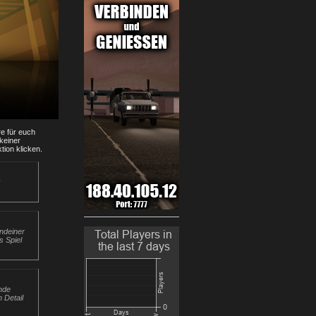
e für euch
keiner
tion klicken.
endeiner
s Spiel
nde
 Detail