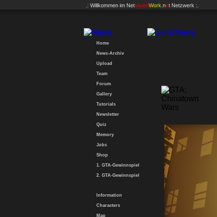
.: Willkommen im
Net
Vision
Work
.n
e
t
Netzwerk :.
Home
News-Archiv
Upload
Team
Forum
Gallery
Tutorials
Newsletter
Quiz
Memory
Jobs
Shop
1. GTA-Gewinnspiel
2. GTA-Gewinnspiel
Information
Characters
Map