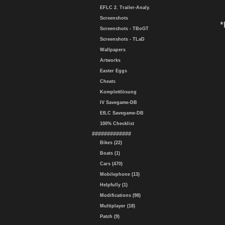
EFLC 2. Trailer-Analy.
Screenshots
*
Screenshots - TBoGT
Screenshots - TLaD
Wallpapers
Artworks
Easter Eggs
Cheats
Komplettlösung
IV Savegame-DB
EfLC Savegame-DB
100% Checklist
#############
Bikes (22)
Boats (1)
Cars (470)
Mobilephone (13)
Helpfully (1)
Modifications (98)
Multiplayer (18)
Patch (9)