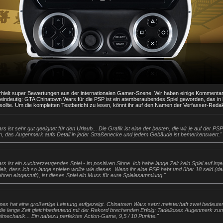
ielt super Bewertungen aus der internationalen Gamer-Szene. Wir haben einige Kommentar
st eindeutig: GTA Chinatown Wars für die PSP ist ein atemberaubendes Spiel geworden, das in 
ollte. Um die kompletten Testbericht zu lesen, könnt ihr auf den Namen der Verfasser-Redak
 ist sehr gut geeignet für den Urlaub... Die Grafik ist eine der besten, die wir je auf der PSP
, das Augenmerk aufs Detail in jeder Straßenecke und jedem Gebäude ist bemerkenswert."
s ist ein suchterzeugendes Spiel - im positiven Sinne. Ich habe lange Zeit kein Spiel auf irg
ielt, dass ich so lange spielen wollte wie dieses. Wenn ihr eine PSP habt und über 18 seid (da
Jahren eingestuft), ist dieses Spiel ein Muss für eure Spielesammlung."
es hat eine großartige Leistung aufgezeigt. Chinatown Wars setzt meisterhaft zwei bedeute
ie lange Zeit gleichbedeutend mit der Rekord brechenden Erfolg: Tadelloses Augenmerk zum
elmechanik... Ein nahezu perfektes Action-Game, 9,5 / 10 Punkte."