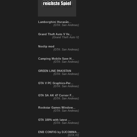
Lamborghini Huracán...
(GTA: San Andreas)
Grand Theft Auto V Ve...
(Grand Theft Auto V)
Noclip mod
(GTA: San Andreas)
Camping Mobile Save H...
(GTA: San Andreas)
GREEN LINE PAKISTAN
(GTA: San Andreas)
GTA V PC Graphics-Per...
(GTA: San Andreas)
GTA SA AK 47 Cursor F...
(GTA: San Andreas)
Rockstar Games Window...
(GTA: San Andreas)
GTA 100% with latest ...
(GTA: San Andreas)
ENB CONFIG by DJCOMMA...
(GTA IV)