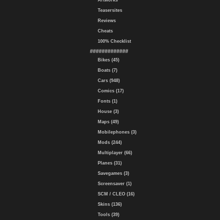
Artworks
Teasersites
Reviews
Cheats
100% Checklist
#############
Bikes (45)
Boats (7)
Cars (948)
Comics (17)
Fonts (1)
House (3)
Maps (49)
Mobilephones (3)
Mods (244)
Multiplayer (66)
Planes (31)
Savegames (3)
Screensaver (1)
SCM / CLEO (16)
Skins (136)
Tools (39)