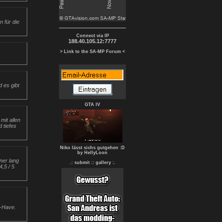
 für die
Connect via IP
188.40.105.12:7777
> Link to the SA-MP Forum <
d es gibt
GTA IV
mit allen
 tiefes
Niko lässt sichs gutgehen :D
by HellyLoon
ner lang
.: submit :
: gallery :.
,5 / 5
s
t-Have.