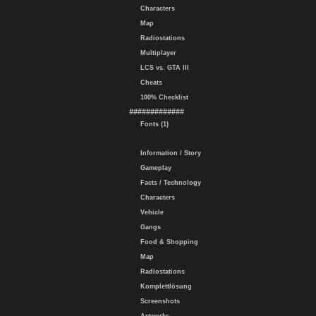
Characters
Map
Radiostations
Multiplayer
LCS vs. GTA III
Cheats
100% Checklist
#############
Fonts (1)
Information / Story
Gameplay
Facts / Technology
Characters
Vehicle
Gangs
Food & Shopping
Map
Radiostations
Komplettlösung
Screenshots