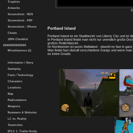
Trophies
Artworks
C
Screenshots - NDS
Screenshots - PSP
Screenshots - iPhone
Portland Island
Cheats
Portland Island ist ein Stadtbezirk von Liberty City und ist die
100% Checklist
In Portland Island findet man nicht nur unendlich große D
großes Rotlichtbezirk.
#############
Im Nordwesten ist pures Mafialand - obwohl es fast in ganz Li
Man findet fast überall verschiedene Gangs und wenn man ni
Miscellaneous (1)
es keine Gnade.
Information / Story
Gameplay
Facts / Technology
Characters
Locations
Map
Radiostations
Weapons
Nummern & Websites
LC vs. Reality
Teasersites
EFLC 1. Trailer-Analy.