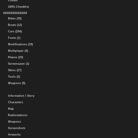
Cheats
100% Checklist
#############
Bikes (35)
Boats (12)
Cars (294)
Fonts (1)
Modifications (19)
Multiplayer (4)
Planes (25)
Screensaver (1)
Skins (27)
Tools (2)
Weapons (5)
Information / Story
Characters
Map
Radiostations
Weapons
Screenshots
Artworks