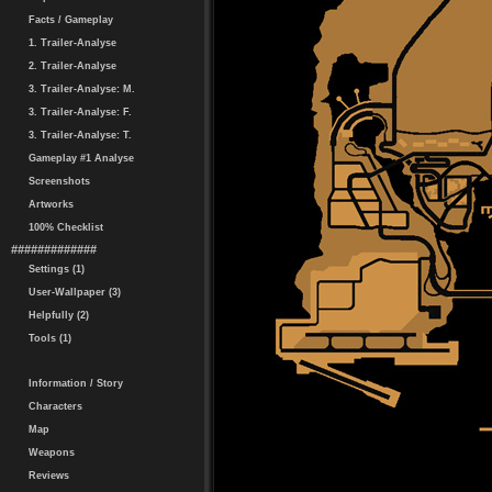
Facts / Gameplay
1. Trailer-Analyse
2. Trailer-Analyse
3. Trailer-Analyse: M.
3. Trailer-Analyse: F.
3. Trailer-Analyse: T.
Gameplay #1 Analyse
Screenshots
Artworks
100% Checklist
#############
Settings (1)
User-Wallpaper (3)
Helpfully (2)
Tools (1)
Information / Story
Characters
Map
Weapons
Reviews