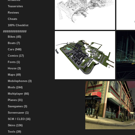
Artworks
Teasersites
Reviews
Cheats
100% Checklist
#############
Bikes (45)
Boats (7)
Cars (948)
Comics (17)
Fonts (1)
House (3)
Maps (49)
Mobilephones (3)
Mods (244)
Multiplayer (66)
Planes (31)
Savegames (3)
Screensaver (1)
SCM / CLEO (16)
Skins (136)
Tools (39)