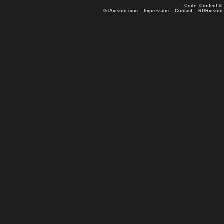
.: Code, Content &
GTAvision.com
::
Impressum
::
Contact
::
RDRvision