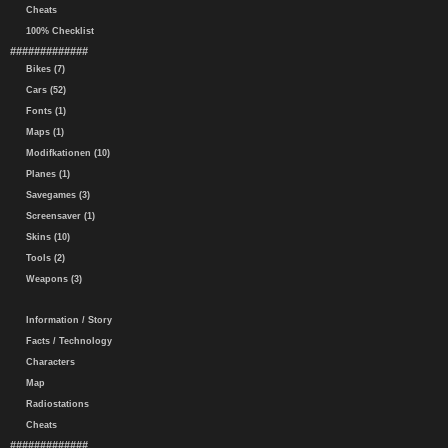
Cheats
100% Checklist
#############
Bikes (7)
Cars (52)
Fonts (1)
Maps (1)
Modifkationen (10)
Planes (1)
Savegames (3)
Screensaver (1)
Skins (10)
Tools (2)
Weapons (3)
Information / Story
Facts / Technology
Characters
Map
Radiostations
Cheats
#############