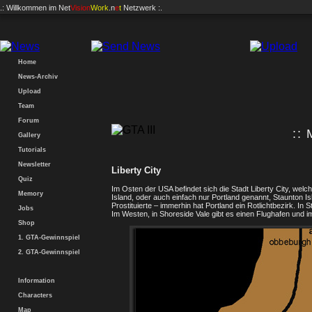
.: Willkommen im
Net
Vision
Work
.n
e
t
Netzwerk :.
Home
News-Archiv
Upload
Team
Forum
:: 
Gallery
Tutorials
Newsletter
Liberty City
Quiz
Im Osten der USA befindet sich die Stadt Liberty City, welch
Memory
Island, oder auch einfach nur Portland genannt, Staunton Is
Prostituierte – immerhin hat Portland ein Rotlichtbezirk. In S
Jobs
Im Westen, in Shoreside Vale gibt es einen Flughafen und i
Shop
1. GTA-Gewinnspiel
2. GTA-Gewinnspiel
Information
Characters
Map