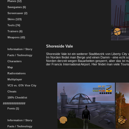
Planes (12)
Savegames (6)
Screensaver (2)
Skins (123)
Tools (74)
Trainers (6)
Weapons (43)
Shoreside Vale
Information / Story
Shoreside Vale ist ein weiterer Stadtbezirk von Liberty City u
Facts / Technology
Im Norden findet man Berge und einen Damm - eine echt sc
Norden derzeit wegen Bauarbeiten gesperrt, aber das ist nu
Characters
der Francis International Airport. Hier findet man viele Touri
Map
Radiostations
Multiplayer
VCS vs. GTA Vice City
Cheats
100% Checklist
#############
Fonts (1)
Information / Story
Facts / Technology