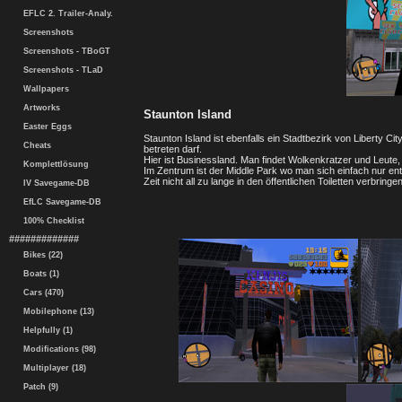
EFLC 2. Trailer-Analy.
Screenshots
Screenshots - TBoGT
Screenshots - TLaD
Wallpapers
Artworks
Staunton Island
Easter Eggs
Staunton Island ist ebenfalls ein Stadtbezirk von Liberty Cit
Cheats
betreten darf.
Hier ist Businessland. Man findet Wolkenkratzer und Leute
Komplettlösung
Im Zentrum ist der Middle Park wo man sich einfach nur en
Zeit nicht all zu lange in den öffentlichen Toiletten verbringen
IV Savegame-DB
EfLC Savegame-DB
100% Checklist
#############
Bikes (22)
Boats (1)
Cars (470)
Mobilephone (13)
Helpfully (1)
Modifications (98)
Multiplayer (18)
Patch (9)