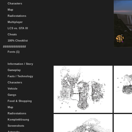
Characters
Map
Radiostations
Multiplayer
LCS vs. GTA III
Cheats
100% Checklist
#############
Fonts (1)
Information / Story
Gameplay
Facts / Technology
Characters
Vehicle
Gangs
Food & Shopping
Map
Radiostations
Komplettlösung
Screenshots