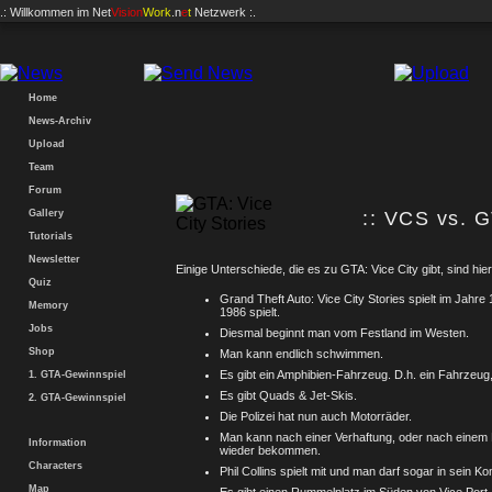
.: Willkommen im
Net
Vision
Work
.n
e
t
Netzwerk :.
Home
News-Archiv
Upload
Team
Forum
Gallery
:: VCS vs. G
Tutorials
Newsletter
Einige Unterschiede, die es zu GTA: Vice City gibt, sind hier 
Quiz
Grand Theft Auto: Vice City Stories spielt im Jahre
Memory
1986 spielt.
Jobs
Diesmal beginnt man vom Festland im Westen.
Shop
Man kann endlich schwimmen.
Es gibt ein Amphibien-Fahrzeug. D.h. ein Fahrzeug
1. GTA-Gewinnspiel
Es gibt Quads & Jet-Skis.
2. GTA-Gewinnspiel
Die Polizei hat nun auch Motorräder.
Man kann nach einer Verhaftung, oder nach einem 
Information
wieder bekommen.
Characters
Phil Collins spielt mit und man darf sogar in sein Ko
Map