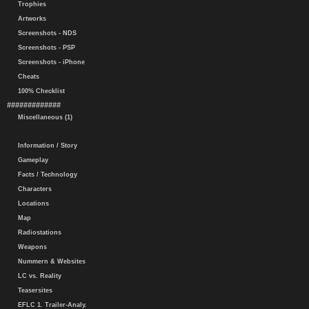
Trophies
Artworks
Screenshots - NDS
Screenshots - PSP
Screenshots - iPhone
Cheats
100% Checklist
#############
Miscellaneous (1)
Information / Story
Gameplay
Facts / Technology
Characters
Locations
Map
Radiostations
Weapons
Nummern & Websites
LC vs. Reality
Teasersites
EFLC 1. Trailer-Analy.