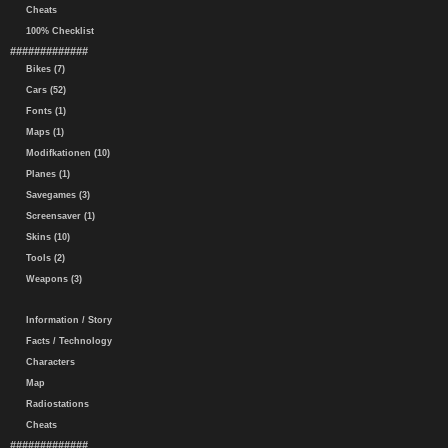
Cheats
100% Checklist
#############
Bikes (7)
Cars (52)
Fonts (1)
Maps (1)
Modifkationen (10)
Planes (1)
Savegames (3)
Screensaver (1)
Skins (10)
Tools (2)
Weapons (3)
Information / Story
Facts / Technology
Characters
Map
Radiostations
Cheats
#############