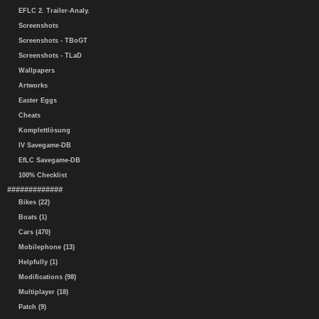
EFLC 2. Trailer-Analy.
Screenshots
Screenshots - TBoGT
Screenshots - TLaD
Wallpapers
Artworks
Easter Eggs
Cheats
Komplettlösung
IV Savegame-DB
EfLC Savegame-DB
100% Checklist
#############
Bikes (22)
Boats (1)
Cars (470)
Mobilephone (13)
Helpfully (1)
Modifications (98)
Multiplayer (18)
Patch (9)