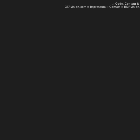
.: Code, Content &
GTAvision.com
::
Impressum
::
Contact
::
RDRvision