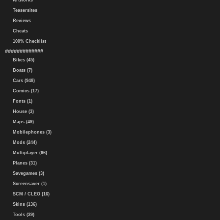
Artworks
Teasersites
Reviews
Cheats
100% Checklist
#############
Bikes (45)
Boats (7)
Cars (948)
Comics (17)
Fonts (1)
House (3)
Maps (49)
Mobilephones (3)
Mods (244)
Multiplayer (66)
Planes (31)
Savegames (3)
Screensaver (1)
SCM / CLEO (16)
Skins (136)
Tools (39)