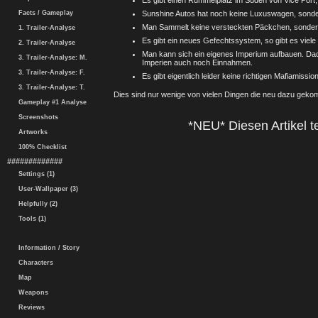
Es gibt einen Rummelplatz im Süden von Vice Port, w
Facts / Gameplay
Sunshine Autos hat noch keine Luxuswagen, sonde
Man Sammelt keine versteckten Päckchen, sondern
1. Trailer-Analyse
Es gibt ein neues Gefechtssystem, so gibt es vie
2. Trailer-Analyse
Man kann sich ein eigenes Imperium aufbauen. D
3. Trailer-Analyse: M.
Imperien auch noch Einnahmen.
3. Trailer-Analyse: F.
Es gibt eigentlich leider keine richtigen Mafiamissio
3. Trailer-Analyse: T.
Dies sind nur wenige von vielen Dingen die neu dazu geko
Gameplay #1 Analyse
Screenshots
*NEU* Diesen Artikel te
Artworks
100% Checklist
#############
Settings (1)
User-Wallpaper (3)
Helpfully (2)
Tools (1)
Information / Story
Characters
Map
Weapons
Reviews