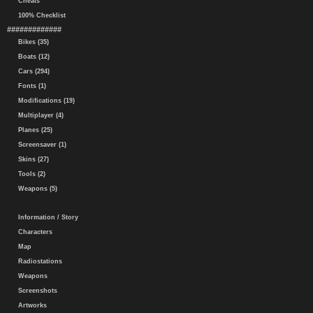
Cheats
100% Checklist
#############
Bikes (35)
Boats (12)
Cars (294)
Fonts (1)
Modifications (19)
Multiplayer (4)
Planes (25)
Screensaver (1)
Skins (27)
Tools (2)
Weapons (5)
Information / Story
Characters
Map
Radiostations
Weapons
Screenshots
Artworks