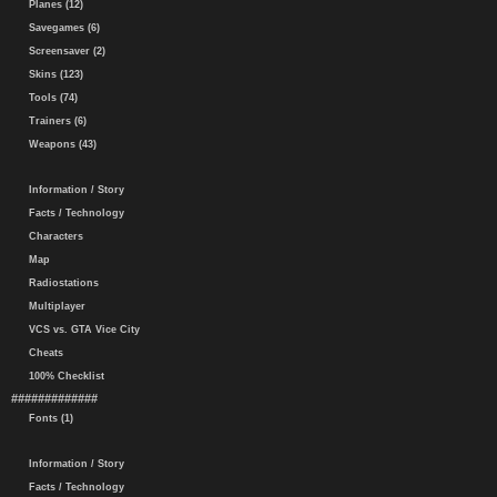
Planes (12)
Savegames (6)
Screensaver (2)
Skins (123)
Tools (74)
Trainers (6)
Weapons (43)
Information / Story
Facts / Technology
Characters
Map
Radiostations
Multiplayer
VCS vs. GTA Vice City
Cheats
100% Checklist
#############
Fonts (1)
Information / Story
Facts / Technology