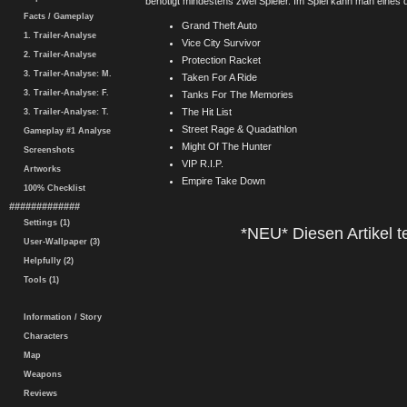
benötigt mindestens zwei Spieler. Im Spiel kann man eines
Facts / Gameplay
Grand Theft Auto
1. Trailer-Analyse
Vice City Survivor
2. Trailer-Analyse
Protection Racket
3. Trailer-Analyse: M.
Taken For A Ride
3. Trailer-Analyse: F.
Tanks For The Memories
The Hit List
3. Trailer-Analyse: T.
Street Rage & Quadathlon
Gameplay #1 Analyse
Might Of The Hunter
Screenshots
VIP R.I.P.
Artworks
Empire Take Down
100% Checklist
#############
Settings (1)
*NEU* Diesen Artikel te
User-Wallpaper (3)
Helpfully (2)
Tools (1)
Information / Story
Characters
Map
Weapons
Reviews