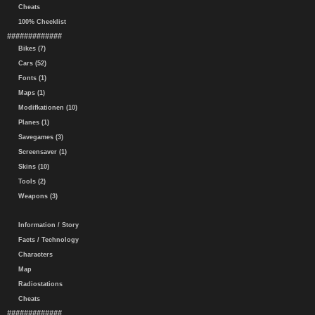
Cheats
100% Checklist
#############
Bikes (7)
Cars (52)
Fonts (1)
Maps (1)
Modifkationen (10)
Planes (1)
Savegames (3)
Screensaver (1)
Skins (10)
Tools (2)
Weapons (3)
Information / Story
Facts / Technology
Characters
Map
Radiostations
Cheats
#############