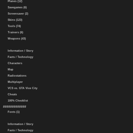
Planes (12)
Savegames (6)
Screensaver (2)
Skins (123)
Tools (74)
Trainers (6)
Weapons (43)
Information / Story
Facts / Technology
Characters
Map
Radiostations
Multiplayer
VCS vs. GTA Vice City
Cheats
100% Checklist
#############
Fonts (1)
Information / Story
Facts / Technology