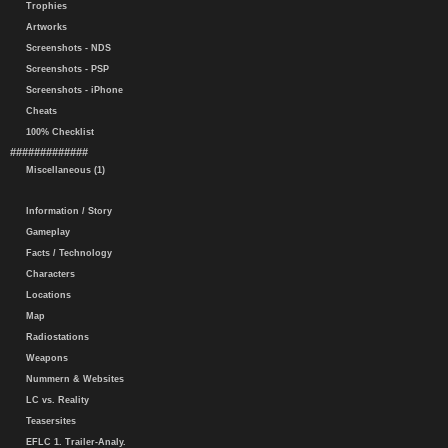
Trophies
Artworks
Screenshots - NDS
Screenshots - PSP
Screenshots - iPhone
Cheats
100% Checklist
#############
Miscellaneous (1)
Information / Story
Gameplay
Facts / Technology
Characters
Locations
Map
Radiostations
Weapons
Nummern & Websites
LC vs. Reality
Teasersites
EFLC 1. Trailer-Analy.