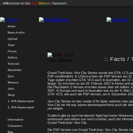
.: Willkommen im
Net
Vision
Work
.n
e
t
Netzwerk :.
Home
News-Archiv
Upload
Team
Forum
Gallery
:: Facts /
Tutorials
Newsletter
Grand Theft Auto: Vice City Stories wurde wie GTA: LCS au
PSP veröffentlicht. In USA erschien die PSP-Version am 
Quiz
Tage später erschien GTA: VCS auch in Australien, am 10.
Memory
länger. So erschien es am 28. Februar 2007 in Korea und 
Die PlayStation 2-Version erschien etwas über ein halbes
Jobs
2007. In Europa und auch in Australien war es der 9. März 
GTA: VCS, wie auch die PSP-Version, am 6. Dezember 200
Shop
Vice City Stories ist das zweite GTA-Spiel, welches man a
1. GTA-Gewinnspiel
Vice City ein Hit war, waren dementsprechend auch die Ve
2. GTA-Gewinnspiel
um einiges.
Grafisch gibt es auch bei diesem Spiel fast keine Verbesser
verbessert und wirken nun noch schöner, auch der Himmel
Information
Grand Theft Auto: Vice City.
Characters
Die PSP-Version von Grand Theft Auto: Vice City Stories ha
Map