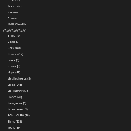
Artworks
Teasersites
Reviews
Cheats
100% Checklist
#############
Bikes (45)
Boats (7)
Cars (948)
Comics (17)
Fonts (1)
House (3)
Maps (49)
Mobilephones (3)
Mods (244)
Multiplayer (66)
Planes (31)
Savegames (3)
Screensaver (1)
SCM / CLEO (16)
Skins (136)
Tools (39)