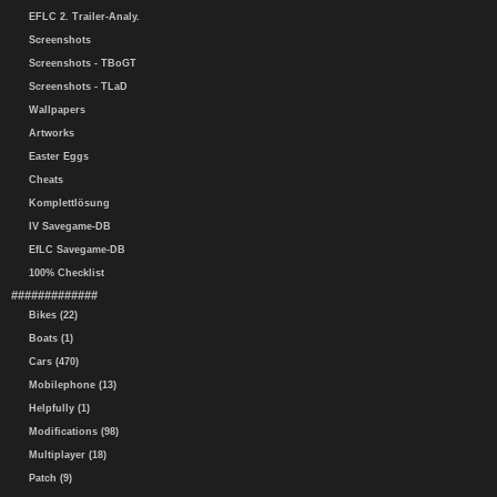
EFLC 2. Trailer-Analy.
Screenshots
Screenshots - TBoGT
Screenshots - TLaD
Wallpapers
Artworks
Easter Eggs
Cheats
Komplettlösung
IV Savegame-DB
EfLC Savegame-DB
100% Checklist
#############
Bikes (22)
Boats (1)
Cars (470)
Mobilephone (13)
Helpfully (1)
Modifications (98)
Multiplayer (18)
Patch (9)