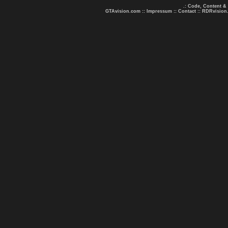
.: Code, Content &
GTAvision.com
::
Impressum
::
Contact
::
RDRvision