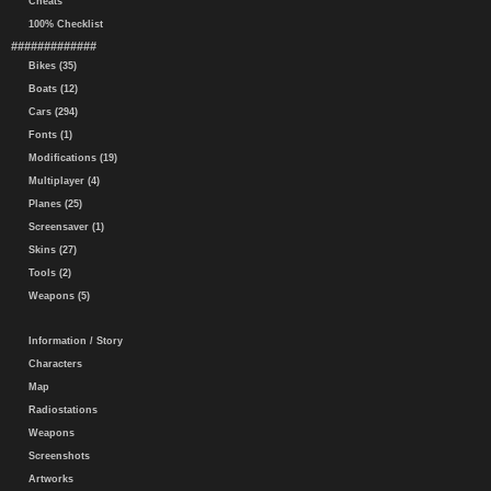
Cheats
100% Checklist
#############
Bikes (35)
Boats (12)
Cars (294)
Fonts (1)
Modifications (19)
Multiplayer (4)
Planes (25)
Screensaver (1)
Skins (27)
Tools (2)
Weapons (5)
Information / Story
Characters
Map
Radiostations
Weapons
Screenshots
Artworks