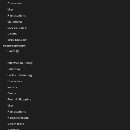
Characters
Map
Radiostations
Multiplayer
LCS vs. GTA III
Cheats
100% Checklist
#############
Fonts (1)
Information / Story
Gameplay
Facts / Technology
Characters
Vehicle
Gangs
Food & Shopping
Map
Radiostations
Komplettlösung
Screenshots