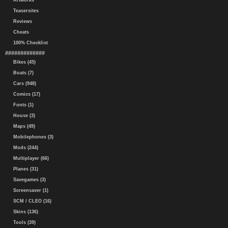
Artworks
Teasersites
Reviews
Cheats
100% Checklist
#############
Bikes (45)
Boats (7)
Cars (948)
Comics (17)
Fonts (1)
House (3)
Maps (49)
Mobilephones (3)
Mods (244)
Multiplayer (66)
Planes (31)
Savegames (3)
Screensaver (1)
SCM / CLEO (16)
Skins (136)
Tools (39)