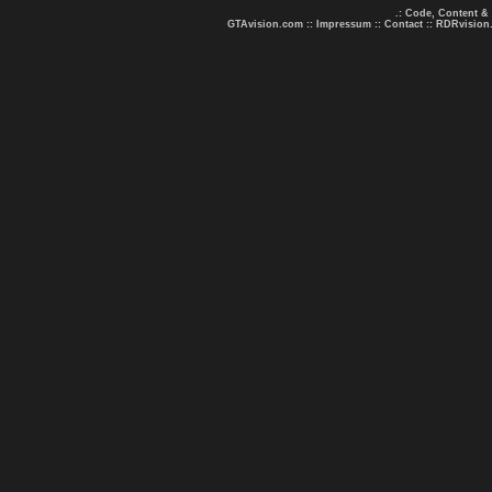
.: Code, Content &
GTAvision.com
::
Impressum
::
Contact
::
RDRvision