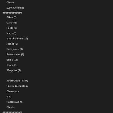
Cheats
100% Checklist
#############
Bikes (7)
Cars (52)
Fonts (1)
Maps (1)
Modifkationen (10)
Planes (1)
Savegames (3)
Screensaver (1)
Skins (10)
Tools (2)
Weapons (3)
Information / Story
Facts / Technology
Characters
Map
Radiostations
Cheats
#############