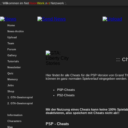
.: Willkommen im
Net
Vision
Work
.n
e
t
Netzwerk :.
Home
News-Archiv
Upload
Team
Forum
Gallery
:: C
Tutorials
Newsletter
Quiz
Hier findet ihr alle Cheats für die PSP-Version von Grand Th
können im ganz normalen Spielverlauf eingegeben werden.
Memory
Jobs
PSP-Cheats
Shop
PS2-Cheats
1. GTA-Gewinnspiel
2. GTA-Gewinnspiel
Mit der Nutzung eines Cheats kann keine 100% Spielab
deaktivieren, also speichert mit Cheats nicht ab!!
Information
Characters
PSP - Cheats
Map