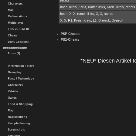
rechts
Characters
hoch, Kreis, Kreis, runter, links, Kreis, Kreis, rechts
Map
hoch, X, X, runter, links, X, X, rechts
Radiostations
X, X, R1, Kreis, Kreis, L1, Dreieck, Dreieck
Multiplayer
LCS vs. GTA III
PSP-Cheats
Cheats
PS2-Cheats
100% Checklist
#############
Fonts (1)
*NEU* Diesen Artikel te
Information / Story
Gameplay
Facts / Technology
Characters
Vehicle
Gangs
Food & Shopping
Map
Radiostations
Komplettlösung
Screenshots