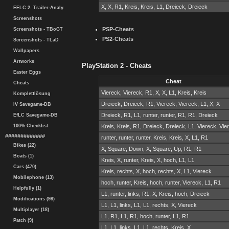
X, X, R1, Kreis, Kreis, L1, Dreieck, Dreieck
EFLC 2. Trailer-Analy.
Screenshots
PSP-Cheats
Screenshots - TBoGT
PS2-Cheats
Screenshots - TLaD
Wallpapers
Artworks
PlayStation 2 - Cheats
Easter Eggs
Cheat
Cheats
Viereck, Viereck, R1, X, X, L1, Kreis, Kreis
Komplettlösung
Dreieck, Dreieck, R1, Viereck, Viereck, L1, X, X
IV Savegame-DB
Dreieck, R1, L1, runter, runter, R1, R1, Dreieck
EfLC Savegame-DB
100% Checklist
Kreis, Kreis, R1, Dreieck, Dreieck, L1, Viereck, Vie
#############
runter, runter, runter, Kreis, Kreis, X, L1, R1
Bikes (22)
X, Square, Down, X, Square, Up, R1, R1
Boats (1)
Kreis, X, runter, Kreis, X, hoch, L1, L1
Cars (470)
Kreis, rechts, X, hoch, rechts, X, L1, Viereck
Mobilephone (13)
hoch, runter, Kreis, hoch, runter, Viereck, L1, R1
Helpfully (1)
L1, runter, links, R1, X, Kreis, hoch, Dreieck
Modifications (98)
L1, L1, links, L1, L1, rechts, X, Viereck
Multiplayer (18)
L1, R1, L1, R1, hoch, runter, L1, R1
Patch (9)
L1, L1, links, L1, L1, rechts, Kreis, X