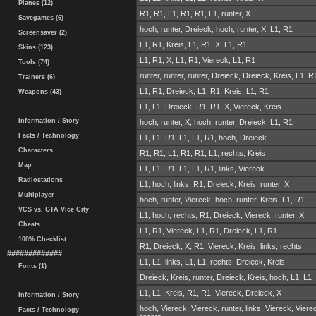
Planes (12)
R1, R1, L1, R1, R1, L1, runter, X
Savegames (6)
hoch, runter, Dreieck, hoch, runter, X, L1, R1
Screensaver (2)
L1, R1, Kreis, L1, R1, X, L1, R1
Skins (123)
L1, R1, X, L1, R1, Viereck, L1, R1
Tools (74)
runter, runter, runter, Dreieck, Dreieck, Kreis, L1, R
Trainers (6)
L1, R1, Dreieck, L1, R1, Kreis, L1, R1
Weapons (43)
L1, L1, Dreieck, R1, R1, X, Viereck, Kreis
Information / Story
hoch, runter, X, hoch, runter, Dreieck, L1, R1
Facts / Technology
L1, L1, R1, L1, L1, R1, hoch, Dreieck
Characters
R1, R1, L1, R1, R1, L1, rechts, Kreis
Map
L1, L1, R1, L1, L1, R1, links, Viereck
Radiostations
L1, hoch, links, R1, Dreieck, Kreis, runter, X
Multiplayer
hoch, runter, Viereck, hoch, runter, Kreis, L1, R1
VCS vs. GTA Vice City
L1, hoch, rechts, R1, Dreieck, Viereck, runter, X
Cheats
L1, R1, Viereck, L1, R1, Dreieck, L1, R1
100% Checklist
R1, Dreieck, X, R1, Viereck, Kreis, links, rechts
#############
L1, L1, links, L1, L1, rechts, Dreieck, Kreis
Fonts (1)
Dreieck, Kreis, runter, Dreieck, Kreis, hoch, L1, L1
L1, L1, Kreis, R1, R1, Viereck, Dreieck, X
Information / Story
hoch, Viereck, Viereck, runter, links, Viereck, Viere
Facts / Technology