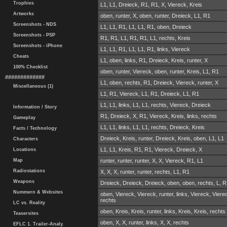
Trophies
L1, L1, Dreieck, R1, R1, X, Viereck, Kreis
Artworks
oben, runter, X, oben, runter, Dreieck, L1, R1
Screenshots - NDS
L1, L1, R1, L1, L1, R1, oben, Dreieck
Screenshots - PSP
R1, R1, L1, R1, R1, L1, rechts, Kreis
Screenshots - iPhone
L1, L1, R1, L1, L1, R1, links, Viereck
Cheats
L1, oben, links, R1, Dreieck, Kreis, runter, X
100% Checklist
oben, runter, Viereck, oben, runter, Kreis, L1, R1
#############
L1, oben, rechts, R1, Dreieck, Viereck, runter, X
Miscellaneous (1)
L1, R1, Viereck, L1, R1, Dreieck, L1, R1
L1, L1, links, L1, L1, rechts, Viereck, Dreieck
Information / Story
R1, Dreieck, X, R1, Viereck, Kreis, links, rechts
Gameplay
L1, L1, links, L1, L1, rechts, Dreieck, Kreis
Facts / Technology
Dreieck, Kreis, runter, Dreieck, Kreis, oben, L1, L1
Characters
L1, L1, Kreis, R1, R1, Viereck, Dreieck, X
Locations
runter, runter, runter, X, X, Viereck, R1, L1
Map
Radiostations
X, X, X, runter, runter, rechts, L1, R1
Weapons
Dreieck, Dreieck, Dreieck, oben, oben, rechts, L, R
Nummern & Websites
oben, Viereck, Viereck, runter, links, Viereck, Viere
rechts
LC vs. Reality
oben, Kreis, Kreis, runter, links, Kreis, Kreis, rechts
Teasersites
oben, X, X, runter, links, X, X, rechts
EFLC 1. Trailer-Analy.