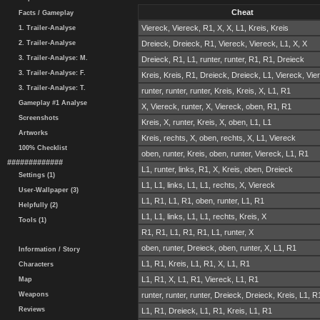
Cheat
Facts / Gameplay
Viereck, Viereck, R1, X, X, L1, Kreis, Kreis
1. Trailer-Analyse
Dreieck, Dreieck, R1, Viereck, Viereck, L1, X, X
2. Trailer-Analyse
3. Trailer-Analyse: M.
Dreieck, R1, L1, runter, runter, R1, R1, Dreieck
3. Trailer-Analyse: F.
Kreis, Kreis, R1, Dreieck, Dreieck, L1, Viereck, Vie
3. Trailer-Analyse: T.
runter, runter, runter, Kreis, Kreis, X, L1, R1
Gameplay #1 Analyse
X, Viereck, runter, X, Viereck, oben, R1, R1
Screenshots
Kreis, X, runter, Kreis, X, oben, L1, L1
Artworks
Kreis, rechts, X, oben, rechts, X, L1, Viereck
100% Checklist
oben, runter, Kreis, oben, runter, Viereck, L1, R1
#############
L1, runter, links, R1, X, Kreis, oben, Dreieck
Settings (1)
L1, L1, links, L1, L1, rechts, X, Viereck
User-Wallpaper (3)
L1, R1, L1, R1, oben, runter, L1, R1
Helpfully (2)
L1, L1, links, L1, L1, rechts, Kreis, X
Tools (1)
R1, R1, L1, R1, R1, L1, runter, X
oben, runter, Dreieck, oben, runter, X, L1, R1
Information / Story
L1, R1, Kreis, L1, R1, X, L1, R1
Characters
L1, R1, X, L1, R1, Viereck, L1, R1
Map
runter, runter, runter, Dreieck, Dreieck, Kreis, L1, R
Weapons
Reviews
L1, R1, Dreieck, L1, R1, Kreis, L1, R1