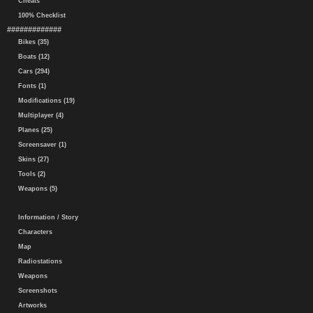
Cheats
100% Checklist
#############
Bikes (35)
Boats (12)
Cars (294)
Fonts (1)
Modifications (19)
Multiplayer (4)
Planes (25)
Screensaver (1)
Skins (27)
Tools (2)
Weapons (5)
Information / Story
Characters
Map
Radiostations
Weapons
Screenshots
Artworks