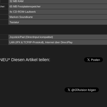
:
32 MB RAM
cher:
65 MB Festplattenspeicher
4x CD-ROM-Laufwerk
Marken-Soundkarte
Tastatur
Joystick/Pad (DirectInput kompatibel)
LAN (IPX & TCP/IP-Protokoll), Internet über DirectPlay
NEU* Diesen Artikel teilen: