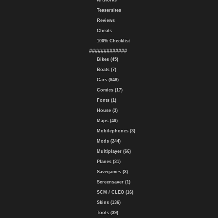
Artworks
Teasersites
Reviews
Cheats
100% Checklist
#############
Bikes (45)
Boats (7)
Cars (948)
Comics (17)
Fonts (1)
House (3)
Maps (49)
Mobilephones (3)
Mods (244)
Multiplayer (66)
Planes (31)
Savegames (3)
Screensaver (1)
SCM / CLEO (16)
Skins (136)
Tools (39)