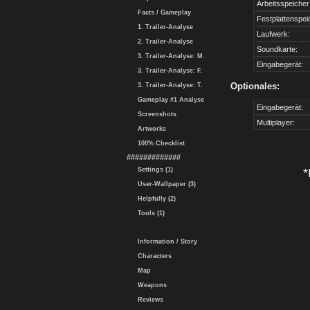
Arbeitsspeicher
Facts / Gameplay
Festplattenspei
1. Trailer-Analyse
Laufwerk:
2. Trailer-Analyse
Soundkarte:
3. Trailer-Analyse: M.
Eingabegerät:
3. Trailer-Analyse: F.
Optionales:
3. Trailer-Analyse: T.
Gameplay #1 Analyse
Eingabegerät:
Screenshots
Multiplayer:
Artworks
100% Checklist
#############
Settings (1)
*
User-Wallpaper (3)
Helpfully (2)
Tools (1)
Information / Story
Characters
Map
Weapons
Reviews