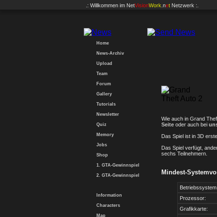
.: Willkommen im
Net
Vision
Work
.n
e
t
Netzwerk :.
Home
News-Archiv
Upload
Team
Forum
Gallery
Tutorials
Newsletter
Wie auch in Grand Thef
Seite
oder auch bei
un
Quiz
Memory
Das Spiel ist in 3D ers
Jobs
Das Spiel verfügt, ande
sechs Teilnehmern.
Shop
1. GTA-Gewinnspiel
Mindest-Systemvor
2. GTA-Gewinnspiel
Betriebssystem
Information
Prozessor:
Characters
Grafikkarte:
Map