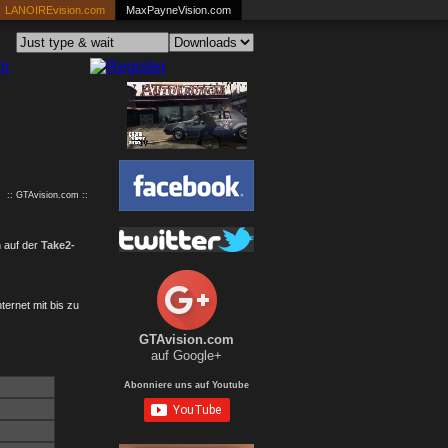
LANOIREvision.com
MaxPayneVision.com
:: GTAvision.com ::
h auf der
Take2-
ternet mit bis zu
GTAvision.com
auf Google+
Abonniere uns auf Youtube