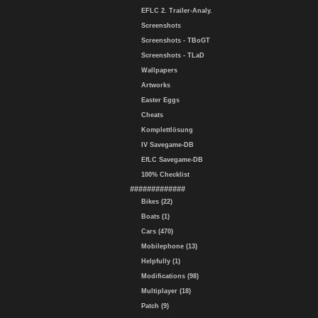
EFLC 2. Trailer-Analy.
Screenshots
Screenshots - TBoGT
Screenshots - TLaD
Wallpapers
Artworks
Easter Eggs
Cheats
Komplettlösung
IV Savegame-DB
EfLC Savegame-DB
100% Checklist
#############
Bikes (22)
Boats (1)
Cars (470)
Mobilephone (13)
Helpfully (1)
Modifications (98)
Multiplayer (18)
Patch (9)