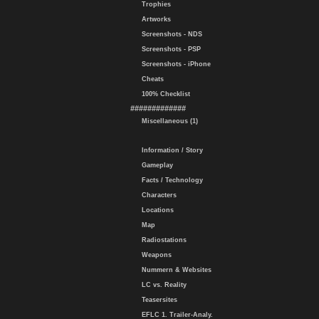
Trophies
Artworks
Screenshots - NDS
Screenshots - PSP
Screenshots - iPhone
Cheats
100% Checklist
#############
Miscellaneous (1)
Information / Story
Gameplay
Facts / Technology
Characters
Locations
Map
Radiostations
Weapons
Nummern & Websites
LC vs. Reality
Teasersites
EFLC 1. Trailer-Analy.