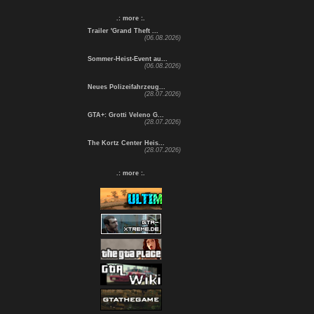
.: more :.
Trailer 'Grand Theft ...
(06.08.2026)
Sommer-Heist-Event au...
(06.08.2026)
Neues Polizeifahrzeug...
(28.07.2026)
GTA+: Grotti Veleno G...
(28.07.2026)
The Kortz Center Heis...
(28.07.2026)
.: more :.