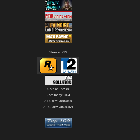
Show all (19)
User online: 40
User today: 3524
All Users: 30957990
All Clicks: 315200525