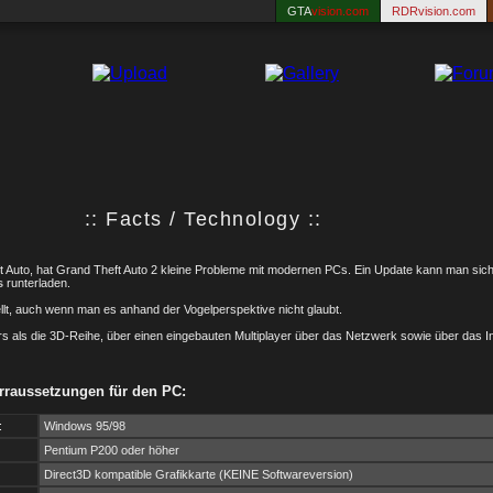
GTA
vision.com
RDRvision.com
:: Facts / Technology ::
t Auto, hat Grand Theft Auto 2 kleine Probleme mit modernen PCs. Ein Update kann man sic
s
runterladen.
tellt, auch wenn man es anhand der Vogelperspektive nicht glaubt.
rs als die 3D-Reihe, über einen eingebauten Multiplayer über das Netzwerk sowie über das In
raussetzungen für den PC:
:
Windows 95/98
Pentium P200 oder höher
Direct3D kompatible Grafikkarte (KEINE Softwareversion)