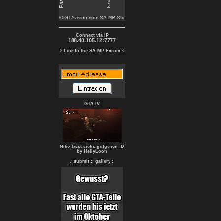
Connect via IP
188.40.105.12:7777
> Link to the SA-MP Forum <
GTA IV
Niko lässt sichs gutgehen :D
by HellyLoon
.: submit :
: gallery :.