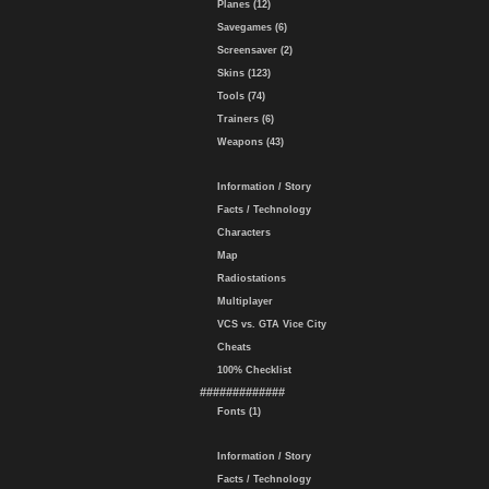
Planes (12)
Savegames (6)
Screensaver (2)
Skins (123)
Tools (74)
Trainers (6)
Weapons (43)
Information / Story
Facts / Technology
Characters
Map
Radiostations
Multiplayer
VCS vs. GTA Vice City
Cheats
100% Checklist
#############
Fonts (1)
Information / Story
Facts / Technology