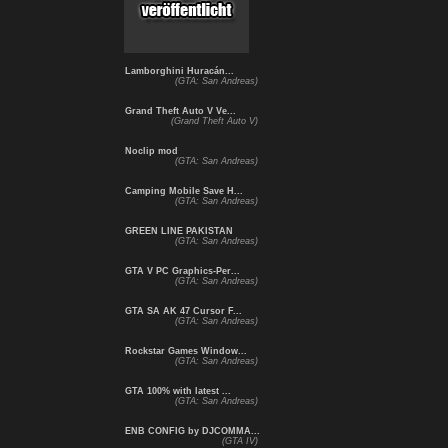
Lamborghini Huracán...
(GTA: San Andreas)
Grand Theft Auto V Ve...
(Grand Theft Auto V)
Noclip mod
(GTA: San Andreas)
Camping Mobile Save H...
(GTA: San Andreas)
GREEN LINE PAKISTAN
(GTA: San Andreas)
GTA V PC Graphics-Per...
(GTA: San Andreas)
GTA SA AK 47 Cursor F...
(GTA: San Andreas)
Rockstar Games Window...
(GTA: San Andreas)
GTA 100% with latest ...
(GTA: San Andreas)
ENB CONFIG by DJCOMMA...
(GTA IV)