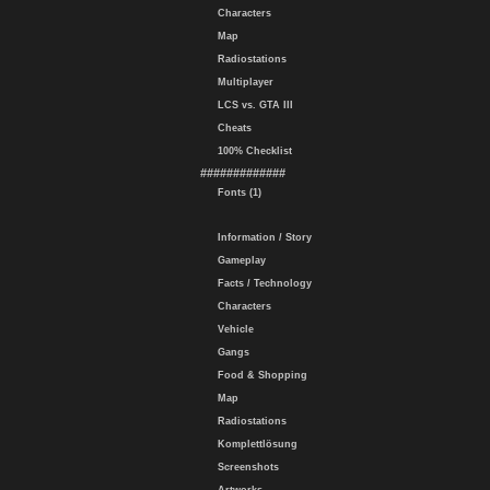
Characters
Map
Radiostations
Multiplayer
LCS vs. GTA III
Cheats
100% Checklist
#############
Fonts (1)
Information / Story
Gameplay
Facts / Technology
Characters
Vehicle
Gangs
Food & Shopping
Map
Radiostations
Komplettlösung
Screenshots