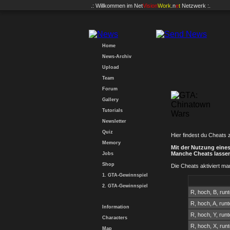
.: Willkommen im
Net
Vision
Work
.n
e
t
Netzwerk :.
Home
News-Archiv
Upload
Team
Forum
Gallery
Tutorials
Newsletter
Quiz
Hier findest du Cheats
Memory
Mit der Nutzung eines
Manche Cheats lassen 
Jobs
Shop
Die Cheats aktiviert m
1. GTA-Gewinnspiel
2. GTA-Gewinnspiel
R, hoch, B, runt
R, hoch, A, runte
Information
R, hoch, Y, runte
Characters
R, hoch, X, runt
Map