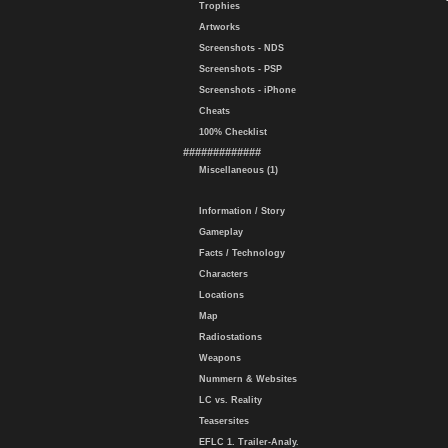
Trophies
Artworks
Screenshots - NDS
Screenshots - PSP
Screenshots - iPhone
Cheats
100% Checklist
#############
Miscellaneous (1)
Information / Story
Gameplay
Facts / Technology
Characters
Locations
Map
Radiostations
Weapons
Nummern & Websites
LC vs. Reality
Teasersites
EFLC 1. Trailer-Analy.