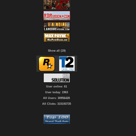
Show all (19)
User online: 61
User today: 1963
All Users: 30956428
All Clicks: 315193735