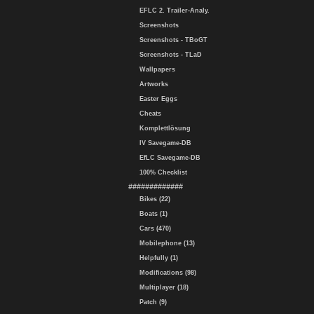
EFLC 2. Trailer-Analy.
Screenshots
Screenshots - TBoGT
Screenshots - TLaD
Wallpapers
Artworks
Easter Eggs
Cheats
Komplettlösung
IV Savegame-DB
EfLC Savegame-DB
100% Checklist
#############
Bikes (22)
Boats (1)
Cars (470)
Mobilephone (13)
Helpfully (1)
Modifications (98)
Multiplayer (18)
Patch (9)