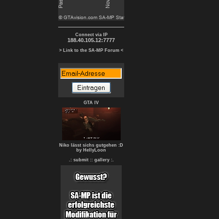
Connect via IP
188.40.105.12:7777
> Link to the SA-MP Forum <
GTA IV
Niko lässt sichs gutgehen :D
by HellyLoon
.: submit :
: gallery :.