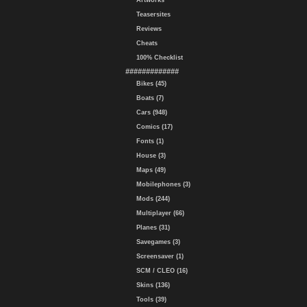
Artworks
Teasersites
Reviews
Cheats
100% Checklist
#############
Bikes (45)
Boats (7)
Cars (948)
Comics (17)
Fonts (1)
House (3)
Maps (49)
Mobilephones (3)
Mods (244)
Multiplayer (66)
Planes (31)
Savegames (3)
Screensaver (1)
SCM / CLEO (16)
Skins (136)
Tools (39)