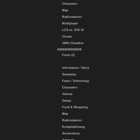
Characters
Map
Radiostations
Multiplayer
LCS vs. GTA III
Cheats
100% Checklist
#############
Fonts (1)
Information / Story
Gameplay
Facts / Technology
Characters
Vehicle
Gangs
Food & Shopping
Map
Radiostations
Komplettlösung
Screenshots