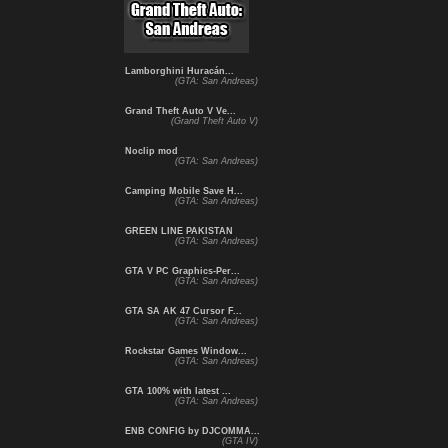
Lamborghini Huracán...
(GTA: San Andreas)
Grand Theft Auto V Ve...
(Grand Theft Auto V)
Noclip mod
(GTA: San Andreas)
Camping Mobile Save H...
(GTA: San Andreas)
GREEN LINE PAKISTAN
(GTA: San Andreas)
GTA V PC Graphics-Per...
(GTA: San Andreas)
GTA SA AK 47 Cursor F...
(GTA: San Andreas)
Rockstar Games Window...
(GTA: San Andreas)
GTA 100% with latest ...
(GTA: San Andreas)
ENB CONFIG by DJCOMMA...
(GTA IV)