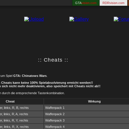
GTA
vision.com
RDRvision.com
:: Cheats ::
 zum Spiel
GTA: Chinatows Wars
.
 Cheats kann keine 100% Spielabsolvierung erreicht werden!!
sich nicht mehr deaktivieren, also speichert mit Cheats nicht ab!!
an durch die entsprechende Tastenkombination.
Cheat
Wirkung
er, links, R, B, rechts
Waffenpack 1
r, links, R, A, rechts
Waffenpack 2
r, links, R, Y, rechts
Waffenpack 3
er, links, R, X, rechts
Waffenpack 4