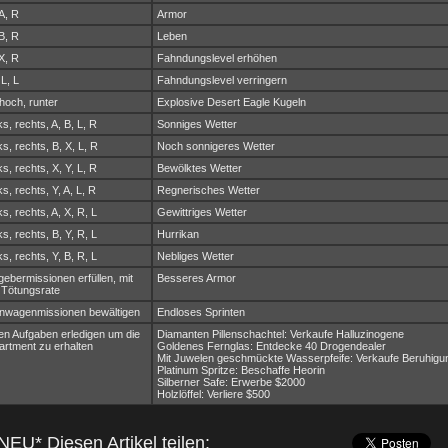
 A, R
Armor
 B, R
Leben
 X, R
Fahndungslevel erhöhen
 L, L
Fahndungslevel verringern
 hoch, runter
Explosive Desert Eagle Kugeln
ks, rechts, A, B, L, R
Sonniges Wetter
ks, rechts, B, X, L, R
Noch sonnigeres Wetter
ks, rechts, X, Y, L, R
Bewölktes Wetter
ks, rechts, Y, A, L, R
Regnerisches Wetter
ks, rechts, A, X, R, L
Gewittriges Wetter
ks, rechts, B, Y, R, L
Hurrikan
ks, rechts, Y, B, R, L
Nebliges Wetter
ggebermissionen erfüllen, mit
Besseres Armor
 Tötungsrate
kenwagenmissionen bewältigen
Endloses Sprinten
chen Aufgaben erledigen um die
Diamanten Pillenschachtel: Verkaufe Halluzinogene
artment zu erhalten
Goldenes Fernglas: Entdecke 40 Drogendealer
Mit Juwelen geschmückte Wasserpfeife: Verkaufe Beruhigun
Platinum Spritze: Beschaffe Heorin
Silberner Safe: Erwerbe $2000
Holzlöffel: Verliere $500
NEU* Diesen Artikel teilen: