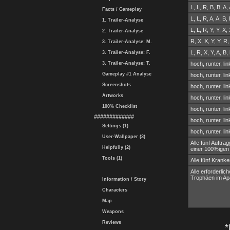
L, L, R, B, B, A,
Facts / Gameplay
L, L, R, A, A, B,
1. Trailer-Analyse
L, L, R, Y, Y, X,
2. Trailer-Analyse
R, X, X, Y, Y, R,
3. Trailer-Analyse: M.
L, R, X, Y, A, B,
3. Trailer-Analyse: F.
3. Trailer-Analyse: T.
hoch, runter, lin
Gameplay #1 Analyse
hoch, runter, lin
Screenshots
hoch, runter, lin
Artworks
hoch, runter, lin
100% Checklist
hoch, runter, lin
#############
hoch, runter, lin
Settings (1)
hoch, runter, lin
User-Wallpaper (3)
Alle fünf Auftra
Helpfully (2)
einer 100%igen
Tools (1)
Alle fünf Kran
Alle erforderli
Trophäen im Ap
Information / Story
Characters
Map
Weapons
Reviews
*