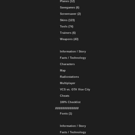
Planes (12)
Savegames (6)
Screensaver (2)
Skins (123)
Tools (74)
Trainers (6)
Weapons (43)
Information / Story
Facts / Technology
Characters
Map
Radiostations
Multiplayer
VCS vs. GTA Vice City
Cheats
100% Checklist
#############
Fonts (1)
Information / Story
Facts / Technology