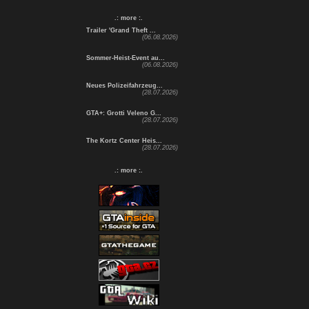
.: more :.
Trailer 'Grand Theft ...
(06.08.2026)
Sommer-Heist-Event au...
(06.08.2026)
Neues Polizeifahrzeug...
(28.07.2026)
GTA+: Grotti Veleno G...
(28.07.2026)
The Kortz Center Heis...
(28.07.2026)
.: more :.