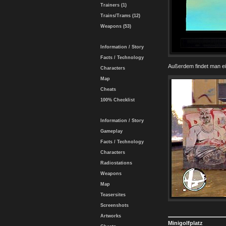
Trainers (1)
Trains/Trams (12)
Weapons (53)
Information / Story
Facts / Technology
Außerdem findet man ei
Characters
Map
Cheats
100% Checklist
Information / Story
Gameplay
Facts / Technology
Characters
Radiostations
Weapons
Map
Teasersites
Screenshots
Artworks
Minigolfplatz