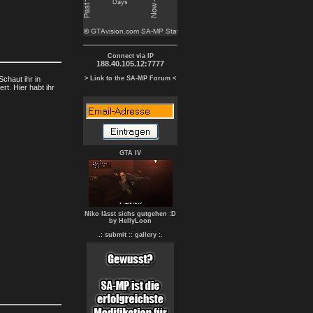
Connect via IP
188.40.105.12:7777
chaut ihr in
> Link to the SA-MP Forum <
rt. Hier habt ihr
GTA IV
Niko lässt sichs gutgehen :D
by HellyLoon
.: submit :
: gallery :.