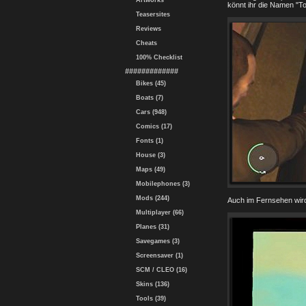
Artworks
könnt ihr die Namen "T
Teasersites
Reviews
Cheats
100% Checklist
#############
Bikes (45)
Boats (7)
Cars (948)
Comics (17)
Fonts (1)
House (3)
Maps (49)
Mobilephones (3)
Mods (244)
Auch im Fernsehen wird
Multiplayer (66)
Planes (31)
Savegames (3)
Screensaver (1)
SCM / CLEO (16)
Skins (136)
Tools (39)