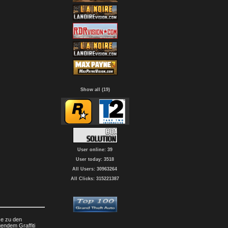
Show all (19)
User online: 39
User today: 3518
All Users: 30963264
All Clicks: 315221387
se zu den
gendem Graffiti