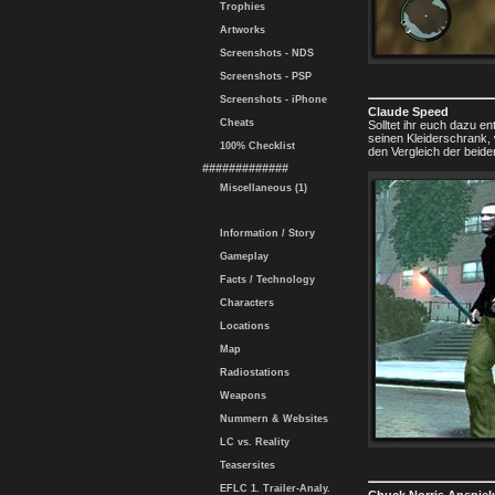
Trophies
Artworks
Screenshots - NDS
Screenshots - PSP
Screenshots - iPhone
Claude Speed
Cheats
Solltet ihr euch dazu 
seinen Kleiderschrank, 
100% Checklist
den Vergleich der beide
#############
Miscellaneous (1)
Information / Story
Gameplay
Facts / Technology
Characters
Locations
Map
Radiostations
Weapons
Nummern & Websites
LC vs. Reality
Teasersites
EFLC 1. Trailer-Analy.