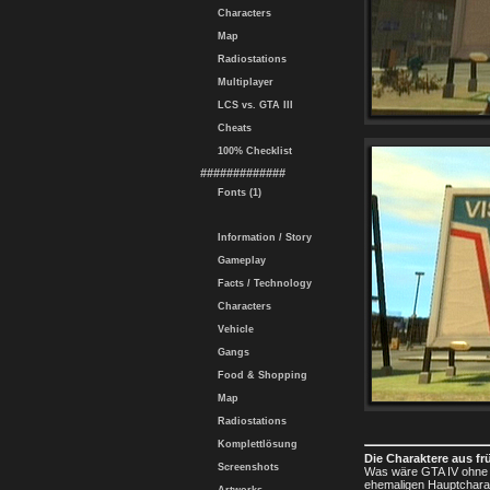
Characters
Map
Radiostations
Multiplayer
LCS vs. GTA III
Cheats
100% Checklist
#############
Fonts (1)
Information / Story
Gameplay
Facts / Technology
Characters
Vehicle
Gangs
Food & Shopping
Map
Radiostations
Komplettlösung
Die Charaktere aus f
Screenshots
Was wäre GTA IV ohne I
ehemaligen Hauptcharakt