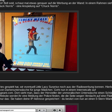
lung
kin' Bell seid, schaut mal etwas genauer auf die Werbung an der Wand: In einem Rahmen sieh
uck Norris" - eine Anspielung auf "Chuck Norris".
ies gespielt hat, wir eventuell Little Lacy Surprise noch aus der Radiowerbung kennen. Hierb
n von Damenunterwäsche für junge Mädchen. Geht nun in einem Internetcafe auf
pageant.com. Dort sieht man, dass der Hersteller der unmoralischen Unterwäsche einen Sch
 Website werdet ihr eine Meldung der Polizei finden, die die Seite wegen Verdacht auf eine Pä
nur das: Sie haben deine IP-Adresse gespeichert - du besitzt von nun an einen 5-Stern-Wan