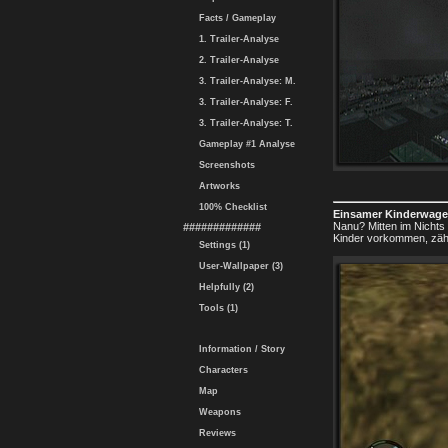
Facts / Gameplay
1. Trailer-Analyse
2. Trailer-Analyse
3. Trailer-Analyse: M.
3. Trailer-Analyse: F.
3. Trailer-Analyse: T.
Gameplay #1 Analyse
Screenshots
Artworks
100% Checklist
Einsamer Kinderwag
Nanu? Mitten im Nichts 
#############
Kinder vorkommen, zähl
Settings (1)
User-Wallpaper (3)
Helpfully (2)
Tools (1)
Information / Story
Characters
Map
Weapons
Reviews