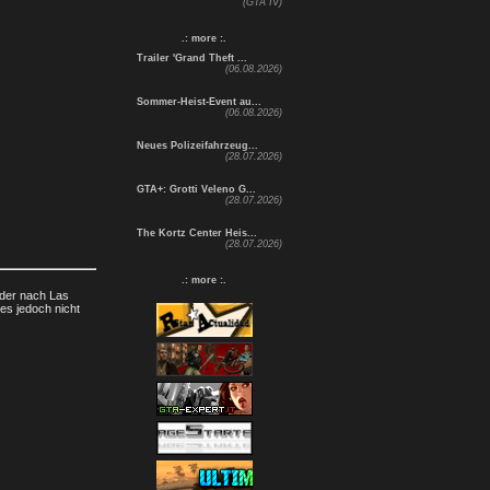
(GTA IV)
.: more :.
Trailer 'Grand Theft ...
(06.08.2026)
Sommer-Heist-Event au...
(06.08.2026)
Neues Polizeifahrzeug...
(28.07.2026)
GTA+: Grotti Veleno G...
(28.07.2026)
The Kortz Center Heis...
(28.07.2026)
.: more :.
oder nach Las
es jedoch nicht