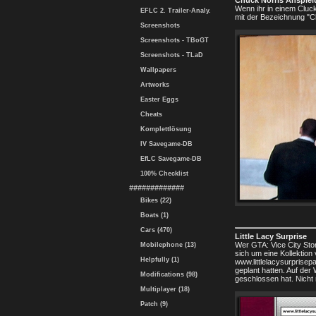
Chuck Norris Anspie
Wenn ihr in einem Cluc
EFLC 2. Trailer-Analy.
mit der Bezeichnung "Cl
Screenshots
Screenshots - TBoGT
Screenshots - TLaD
Wallpapers
Artworks
Easter Eggs
Cheats
Komplettlösung
IV Savegame-DB
EfLC Savegame-DB
100% Checklist
#############
Bikes (22)
Boats (1)
Cars (470)
Little Lacy Surprise
Wer GTA: Vice City Stor
Mobilephone (13)
sich um eine Kollektio
Helpfully (1)
www.littlelacysurprise
geplant hatten. Auf der
Modifications (98)
geschlossen hat. Nicht 
Multiplayer (18)
Patch (9)