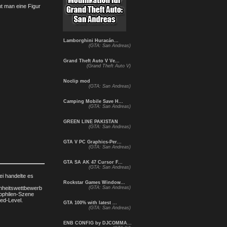
t man eine Figur
Lamborghini Huracán...
(GTA: San Andreas)
Grand Theft Auto V Ve...
(Grand Theft Auto V)
Noclip mod
(GTA: San Andreas)
Camping Mobile Save H...
(GTA: San Andreas)
GREEN LINE PAKISTAN
(GTA: San Andreas)
GTA V PC Graphics-Per...
(GTA: San Andreas)
GTA SA AK 47 Cursor F...
(GTA: San Andreas)
ei handelte es
Rockstar Games Window...
önheitswettbewerb
(GTA: San Andreas)
dophilen-Szene
ted-Level.
GTA 100% with latest ...
(GTA: San Andreas)
ENB CONFIG by DJCOMMA...