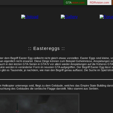
GTA
vision.com
RDRvision.com
:: Eastereggs ::
r dem Begriff Easter Egg vielleicht nicht gleich etwas vorstellen. Easter Eggs sind kleine, 
an eigentlich nicht erwartet. Diese Dinge können zum Beispiel Geheimnisse, Anspielungen o
 auch in den letzten GTA-Serien in GTA IV vor allem wieder Anspielungen auf die früheren 
te werden in veränderter Form im neusten GTA aufgegriffen. Der Begriff Easter Egg lässt s
 gibt es Tausende, je nachdem, wie man den Begriff genau auffasst. Die Suche im Spiel lohnt 
 Helikopter unterwegs seid, fliegt zu dem Gebäude, welches das Empire State Building darste
euchtung des Gebäudes die serbische Flagge darstellt. Niko stammt aus Serbien.