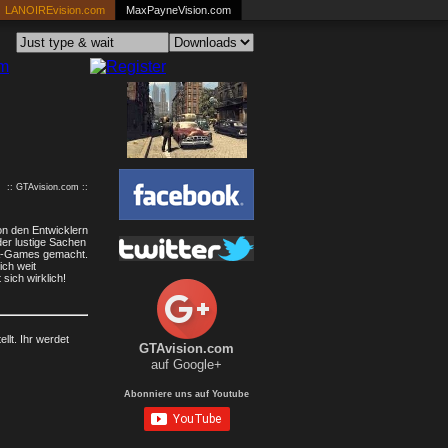
LANOIREvision.com
MaxPayneVision.com
:: GTAvision.com ::
von den Entwicklern
der lustige Sachen
GTA-Games gemacht.
ich weit
sich wirklich!
llt. Ihr werdet
GTAvision.com
auf Google+
Abonniere uns auf Youtube