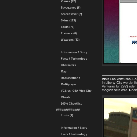
Planes (12)
Savegames (6)
Screensaver (2)
Skins (123)
Tools (74)
Trainers (6)
Weapons (43)
Information / Story
Facts / Technology
Characters
Map
Radiostations
Visit Las Venturas, L
In Liberty City werdet 
Multiplayer
Venturas für 299$ oder
möglich sein wird. Roc
VCS vs. GTA Vice City
Cheats
100% Checklist
#############
Fonts (1)
Information / Story
Facts / Technology