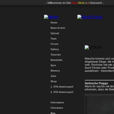
.: Willkommen im
Net
Vision
Work
.n
e
t
Netzwerk :.
Home
News-Archiv
Upload
Team
Forum
Gallery
Tutorials
Manche können sich unte
Newsletter
eingebaute Dinge, die m
sein. Rockstar hat wie
Quiz
Auch Firmen oder Produk
ausdehnen - theoretisch
Memory
Jobs
Shop
Serbische Flagge
Wenn ihr nachts mit dem
1. GTA-Gewinnspiel
erkennen, dass die Bel
2. GTA-Gewinnspiel
Information
Characters
Map