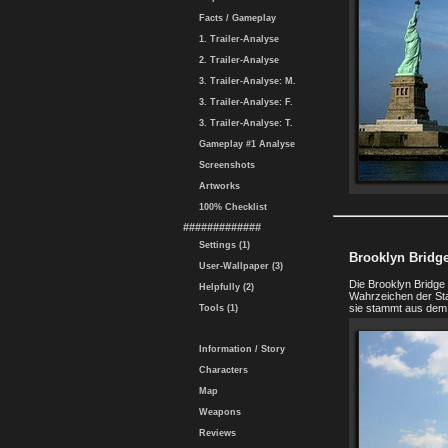
Facts / Gameplay
1. Trailer-Analyse
2. Trailer-Analyse
3. Trailer-Analyse: M.
3. Trailer-Analyse: F.
3. Trailer-Analyse: T.
Gameplay #1 Analyse
Screenshots
Artworks
100% Checklist
#############
Settings (1)
Brooklyn Bridg
User-Wallpaper (3)
Die Brooklyn Bridge 
Helpfully (2)
Wahrzeichen der Stad
sie stammt aus dem 
Tools (1)
Information / Story
Characters
Map
Weapons
Reviews