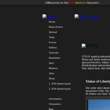
.: Willkommen im
Net
Vision
Work
.n
e
t
Netzwerk :.
Home
News-Archiv
Upload
Team
Forum
Gallery
Tutorials
GTA IV spielt ja bekann
Newsletter
Reise auf einen anderen
abzuschrecken, haben wi
Quiz
Ähnlichkeiten betrachte
Das obere bzw. das link
Memory
Jobs
Shop
Statue of Libert
1. GTA-Gewinnspiel
Die unter dem deuts
2. GTA-Gewinnspiel
gesamten USA. Der 
im Hafen von New Yo
Information
Characters
Map