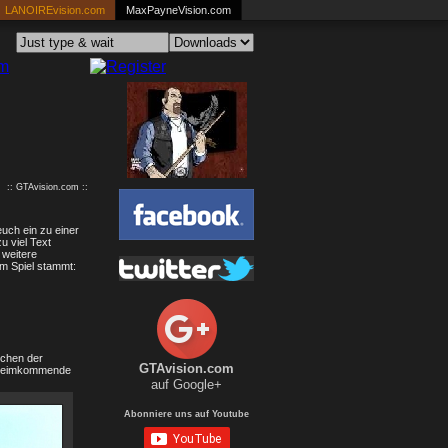
LANOIREvision.com
MaxPayneVision.com
:: GTAvision.com ::
euch ein zu einer
u viel Text
 weitere
em Spiel stammt:
ichen der
GTAvision.com
d Heimkommende
auf Google+
Abonniere uns auf Youtube