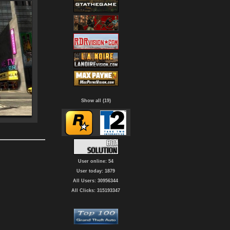
Show all (19)
User online: 54
User today: 1879
All Users: 30956344
All Clicks: 315193347