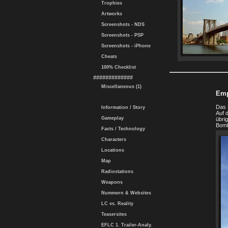
Trophies
Artworks
Screenshots - NDS
Screenshots - PSP
Screenshots - iPhone
Cheats
100% Checklist
#############
Miscellaneous (1)
Emp
Das 
Information / Story
Auf 
Gameplay
übri
Bomb
Facts / Technology
Characters
Locations
Map
Radiostations
Weapons
Nummern & Websites
LC vs. Reality
Teasersites
EFLC 1. Trailer-Analy.