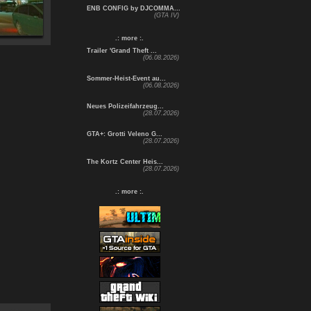
ENB CONFIG by DJCOMMA...
(GTA IV)
.: more :.
Trailer 'Grand Theft ...
(06.08.2026)
Sommer-Heist-Event au...
(06.08.2026)
Neues Polizeifahrzeug...
(28.07.2026)
GTA+: Grotti Veleno G...
(28.07.2026)
The Kortz Center Heis...
(28.07.2026)
.: more :.