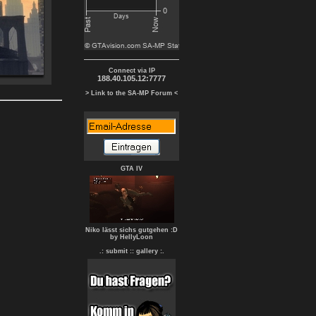
Connect via IP
188.40.105.12:7777
> Link to the SA-MP Forum <
GTA IV
Niko lässt sichs gutgehen :D
by HellyLoon
.: submit :
: gallery :.