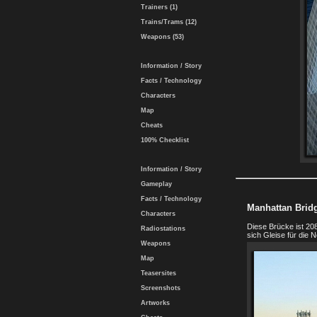
Trainers (1)
Trains/Trams (12)
Weapons (53)
Information / Story
Facts / Technology
Characters
Map
Cheats
100% Checklist
Information / Story
Gameplay
Facts / Technology
Manhattan Brid
Characters
Diese Brücke ist 208
Radiostations
sich Gleise für die
Weapons
Map
Teasersites
Screenshots
Artworks