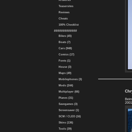
Artworks
Teasersites
Reviews
Cheats
100% Checklist
#############
Bikes (45)
Boats (7)
Cars (948)
Comics (17)
Fonts (1)
House (3)
Maps (49)
Mobilephones (3)
Mods (244)
Chr
Multiplayer (66)
Planes (31)
Beim
2001
Savegames (3)
Screensaver (1)
SCM / CLEO (16)
Skins (136)
Tools (39)