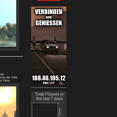
ein
ücken der USA,
r Filme.