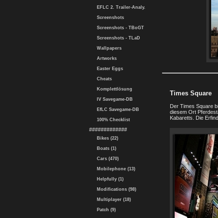
EFLC 2. Trailer-Analy.
Screenshots
Screenshots - TBoGT
Screenshots - TLaD
Wallpapers
Artworks
Easter Eggs
Cheats
Komplettlösung
Times Square
IV Savegame-DB
Der Times Square bi
EfLC Savegame-DB
diesem Ort Pferdest
Kabaretts. Die Erfin
100% Checklist
#############
Bikes (22)
Boats (1)
Cars (470)
Mobilephone (13)
Helpfully (1)
Modifications (98)
Multiplayer (18)
Patch (9)