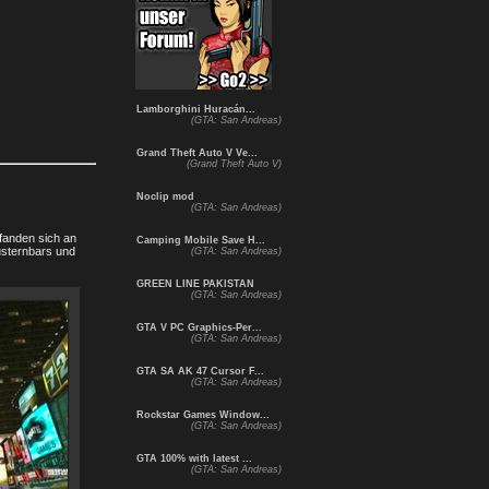
Lamborghini Huracán...
(GTA: San Andreas)
Grand Theft Auto V Ve...
(Grand Theft Auto V)
Noclip mod
(GTA: San Andreas)
fanden sich an
Camping Mobile Save H...
usternbars und
(GTA: San Andreas)
GREEN LINE PAKISTAN
(GTA: San Andreas)
GTA V PC Graphics-Per...
(GTA: San Andreas)
GTA SA AK 47 Cursor F...
(GTA: San Andreas)
Rockstar Games Window...
(GTA: San Andreas)
GTA 100% with latest ...
(GTA: San Andreas)