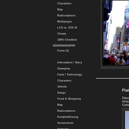
Characters
Map
Radiostations
Multiplayer
LCS vs. GTA III
Cheats
100% Checklist
#############
Fonts (1)
Information / Story
Gameplay
Facts / Technology
Characters
Vehicle
Fla
Gangs
Dies
Food & Shopping
hinte
Gebä
Map
Radiostations
Komplettlösung
Screenshots