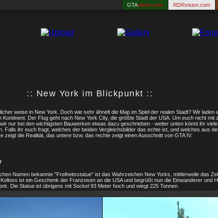
GTA
vision.com
RDRvision.com
:: New York im Blickpunkt ::
tlicher weise in New York. Doch wie sehr ähnelt die Map im Spiel der realen Stadt? Wir laden 
 Kontinent. Der Flug geht nach New York City, die größte Stadt der USA. Um euch nicht mit z
r nur bei den wichtigsten Bauwerken etwas dazu geschrieben - weiter unten könnt ihr viele
n. Falls ihr euch fragt, welches der beiden Vergleichsbilder das echte ist, und welches aus d
e zeigt die Realität, das untere bzw. das rechte zeigt einen Ausschnitt von GTA IV.
y
chen Namen bekannte "Freiheitsstatue" ist das Wahrzeichen New Yorks, mittlerweile das Ze
Kolloss ist ein Geschenk der Franzosen an die USA und begrüßt nun die Einwanderer un
rk. Die Statue ist übrigens mit Sockel 93 Meter hoch und wiegt 225 Tonnen.