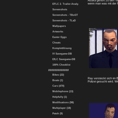
Asuka gehört zu den Yaku
wenn man was mit der M
EFLC 2. Trailer-Analy.
Screenshots
Screenshots - TBoGT
Screenshots - TLaD
Wallpapers
Artworks
Easter Eggs
Cheats
Komplettlösung
IV Savegame-DB
EfLC Savegame-DB
100% Checklist
#############
Bikes (22)
Ray versteckt sich im Bel
Boats (1)
Polizei gesucht wird. W
Cars (470)
Mobilephone (13)
Helpfully (1)
Modifications (98)
Multiplayer (18)
Patch (9)