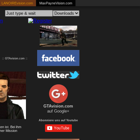
LANOIREvision.com
MaxPayneVision.com
:: GTAvision.com ::
GTAvision.com
auf Google+
Abonniere uns auf Youtube
n ist. Bei ihm
iner Mission