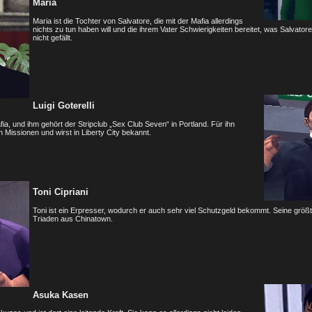
Maria
Maria ist die Tochter von Salvatore, die mit der Mafia allerdings
nichts zu tun haben will und die ihrem Vater Schwierigkeiten bereitet, was Salvatore
nicht gefällt.
Luigi Goterelli
fia, und ihm gehört der Stripclub „Sex Club Seven“ in Portland. Für ihn
n Missionen und wirst in Liberty City bekannt.
Toni Cipriani
Toni ist ein Erpresser, wodurch er auch sehr viel Schutzgeld bekommt. Seine größt
Triaden aus Chinatown.
Asuka Kasen