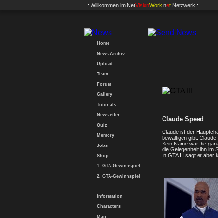
.: Willkommen im
Net
Vision
Work
.n
e
t
Netzwerk :.
Home
News-Archiv
Upload
Team
Forum
Gallery
Tutorials
Newsletter
Claude Speed
Quiz
Claude ist der Hauptchar
Memory
bewältigen gibt. Claude 
Sein Name war die ganz
Jobs
die Gelegenheit ihn im 
In GTA III sagt er aber 
Shop
1. GTA-Gewinnspiel
2. GTA-Gewinnspiel
Information
Characters
Map