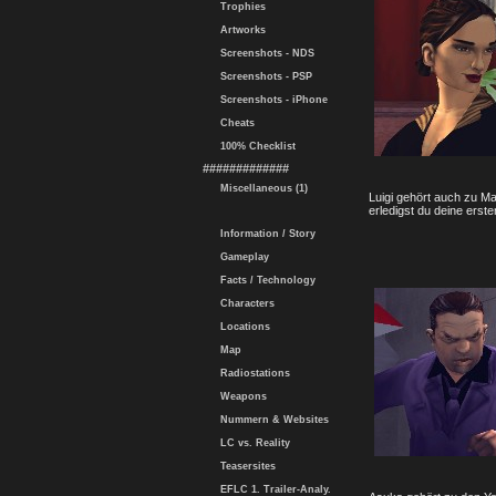
Trophies
Artworks
Screenshots - NDS
Screenshots - PSP
Screenshots - iPhone
Cheats
100% Checklist
#############
Miscellaneous (1)
Luigi gehört auch zu Ma
erledigst du deine erste
Information / Story
Gameplay
Facts / Technology
Characters
Locations
Map
Radiostations
Weapons
Nummern & Websites
LC vs. Reality
Teasersites
EFLC 1. Trailer-Analy.