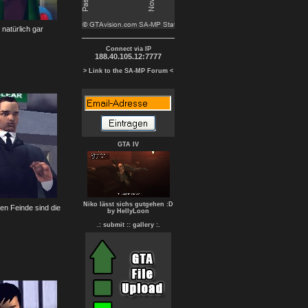
 natürlich gar
Connect via IP
188.40.105.12:7777
> Link to the SA-MP Forum <
GTA IV
Niko lässt sichs gutgehen :D
en Feinde sind die
by HellyLoon
.: submit :
: gallery :.