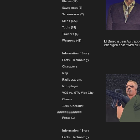
Planes (12)
Savegames (6)
Screensaver (2)
Skins (123)
Tools (74)
Trainers (6)
Weapons (43)
El Burro ist ein Auftra
erledigen sollst wird dir
Information / Story
Facts / Technology
Characters
Map
Radiostations
Multiplayer
VCS vs. GTA Vice City
Cheats
100% Checklist
#############
Fonts (1)
Information / Story
Facts / Technology