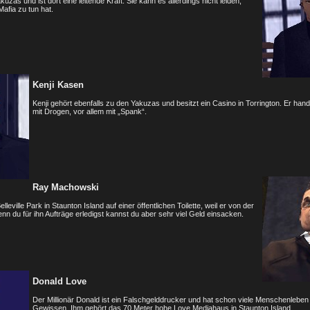
zas und ist dort eine leitende Kraft. Sie kann es allerdings nicht leiden,
afia zu tun hat.
Kenji Kasen
Kenji gehört ebenfalls zu den Yakuzas und besitzt ein Casino in Torrington. Er hand
mit Drogen, vor allem mit „Spank“.
Ray Machowski
leville Park in Staunton Island auf einer öffentlichen Toilette, weil er von der
enn du für ihn Aufträge erledigst kannst du aber sehr viel Geld einsacken.
Donald Love
Der Millionär Donald ist ein Falschgelddrucker und hat schon viele Menschenleben
Gewissen. Ihm gehört das 70 Meter hohe Love Mediahaus in Staunton Island.