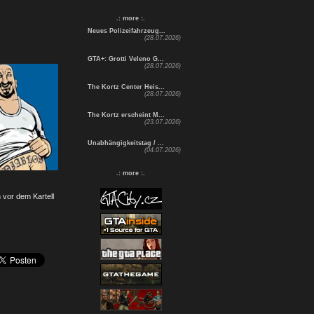
.: more :.
Neues Polizeifahrzeug...
(28.07.2026)
GTA+: Grotti Veleno G...
(28.07.2026)
The Kortz Center Heis...
(28.07.2026)
The Kortz erscheint M...
(23.07.2026)
Unabhängigkeitstag / ...
(04.07.2026)
.: more :.
h vor dem Kartell