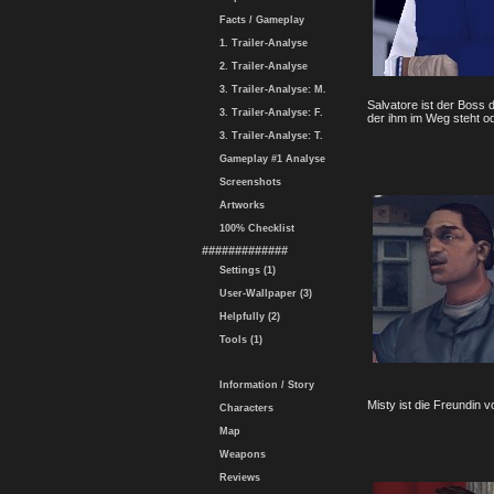
Facts / Gameplay
1. Trailer-Analyse
2. Trailer-Analyse
3. Trailer-Analyse: M.
Salvatore ist der Boss 
3. Trailer-Analyse: F.
der ihm im Weg steht od
3. Trailer-Analyse: T.
Gameplay #1 Analyse
Screenshots
Artworks
100% Checklist
#############
Settings (1)
User-Wallpaper (3)
Helpfully (2)
Tools (1)
Information / Story
Misty ist die Freundin 
Characters
Map
Weapons
Reviews