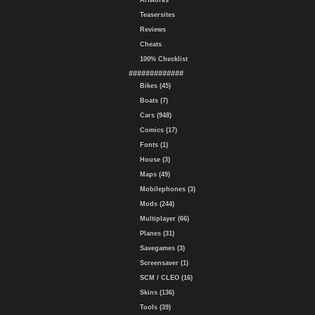
Artworks
Teasersites
Reviews
Cheats
100% Checklist
#############
Bikes (45)
Boats (7)
Cars (948)
Comics (17)
Fonts (1)
House (3)
Maps (49)
Mobilephones (3)
Mods (244)
Multiplayer (66)
Planes (31)
Savegames (3)
Screensaver (1)
SCM / CLEO (16)
Skins (136)
Tools (39)