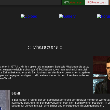
GTA
vision.com
RDRvision.com
:: Characters ::
akter in GTA III. Mit ihm spielst du im ganzen Spiel alle Missionen die es zu
ist einigen vielleicht schon aus GTA 2 bekannt, wo man auch mit ihm spielt.
e Zeit unbekannt, erst als San Andreas auf den Markt gekommen ist gab es
Spiel zu begegnen und gleichzeitig seinen Namen in den Untertiteln zu lesen.
kein Wort!
8-Ball
8-Ball ist dein Freund, der ein Bombenexperte und der Besitzer mehrerer Werkstätte
kannst du dein Auto mit Bomben volltanken oder sich Spezialwaffen besorgen. In e
bekommst du von ihm z.B. eine Sniper und erledigt diese Mission gemeinsam.