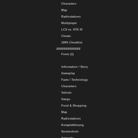
Characters
Map
Radiostations
Multiplayer
LCS vs. GTA III
Cheats
100% Checklist
#############
Fonts (1)
Information / Story
Gameplay
Facts / Technology
Characters
Vehicle
Gangs
Food & Shopping
Map
Radiostations
Komplettlösung
Screenshots