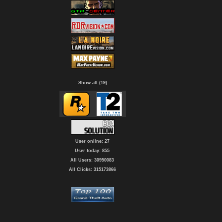
Show all (19)
User online: 27
User today: 855
All Users: 30950083
All Clicks: 315173866