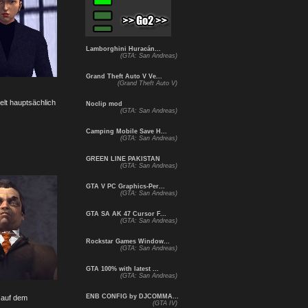
Lamborghini Huracán...
(GTA: San Andreas)
Grand Theft Auto V Ve...
(Grand Theft Auto V)
elt hauptsächlich
Noclip mod
(GTA: San Andreas)
Camping Mobile Save H...
(GTA: San Andreas)
GREEN LINE PAKISTAN
(GTA: San Andreas)
GTA V PC Graphics-Per...
(GTA: San Andreas)
GTA SA AK 47 Cursor F...
(GTA: San Andreas)
Rockstar Games Window...
(GTA: San Andreas)
GTA 100% with latest ...
(GTA: San Andreas)
ENB CONFIG by DJCOMMA...
 auf dem
(GTA IV)