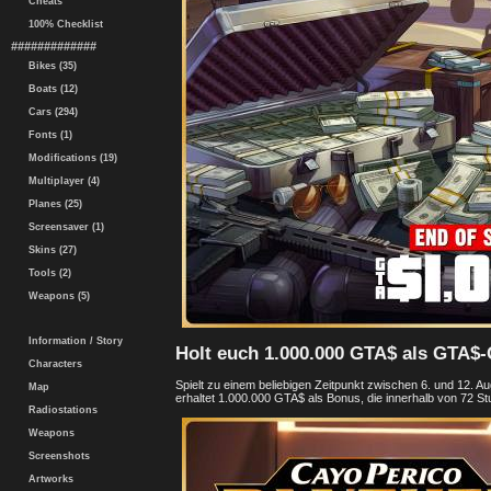
Cheats
100% Checklist
#############
Bikes (35)
Boats (12)
Cars (294)
Fonts (1)
Modifications (19)
Multiplayer (4)
Planes (25)
Screensaver (1)
Skins (27)
Tools (2)
Weapons (5)
Information / Story
Holt euch 1.000.000 GTA$ als GTA
Characters
Spielt zu einem beliebigen Zeitpunkt zwischen 6. und 12
Map
erhaltet 1.000.000 GTA$ als Bonus, die innerhalb von 72
Radiostations
Weapons
Screenshots
Artworks