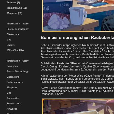
Trainers (1)
Trains/Trams (12)
Weapons (53)
Information / Story
Facts / Technology
Characters
Boni bei ursprünglichen Raubüberfäl
Map
Kehrt zu zwei der ursprünglichen Raubüberfälle in GTA Onl
Cheats
Abschluss in Kombination mit erhöhten Auszahlungen bei d
100% Checklist
Abschluss der Finale des "Fleeca Heist" und des "Pacific St
Teammitgliedern sucht, um diese Raubüberfälle durchzuziehe
Games ein exzellenter Ort, um kompatible Kriminelle zu fin
Information / Story
Schließt das Finale des "Fleeca Heist" zu einem beliebigen
Circuit-Design für den Übermacht Cypher (Sportwagen) zu s
Gameplay
Loggt euch irgendwann bis zum 5. August ein, um den Pacif
Facts / Technology
Kämpft außerdem bei "Motor Wars (Cayo Perico)" in den
Characters
Schiffswracks nach Schätzen, um ab sofort und bis zum 5. 
Rubios Inselparadies oder verteidigt es in "Assault on Ca
Radiostations
"Cayo-Perico-Überlebenskampf" kehrt vom 6. bis zum 12. A
Weapons
Herausforderung des Summer-Heist-Events in GTA Online a
Map
Rauschen-T-Shirt.
Teasersites
Screenshots
Artworks