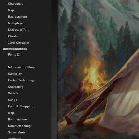
Characters
Map
Radiostations
Multiplayer
LCS vs. GTA III
Cheats
100% Checklist
#############
Fonts (1)
Information / Story
Gameplay
Facts / Technology
Characters
Vehicle
Gangs
Food & Shopping
Map
Radiostations
Komplettlösung
Screenshots