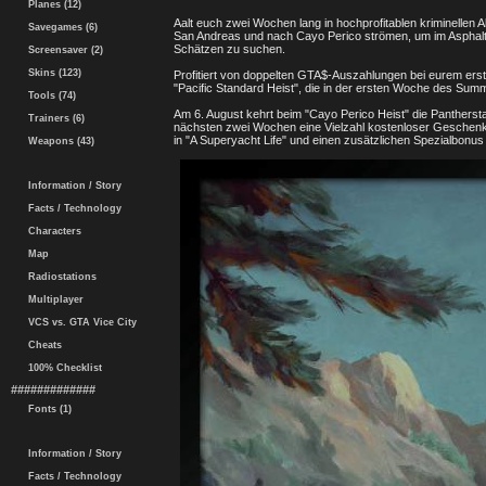
Planes (12)
Aalt euch zwei Wochen lang in hochprofitablen kriminellen 
Savegames (6)
San Andreas und nach Cayo Perico strömen, um im Asphalt
Schätzen zu suchen.
Screensaver (2)
Skins (123)
Profitiert von doppelten GTA$-Auszahlungen bei eurem ers
"Pacific Standard Heist", die in der ersten Woche des Summe
Tools (74)
Am 6. August kehrt beim "Cayo Perico Heist" die Pantherst
Trainers (6)
nächsten zwei Wochen eine Vielzahl kostenloser Geschenk
in "A Superyacht Life" und einen zusätzlichen Spezialbonu
Weapons (43)
Information / Story
Facts / Technology
Characters
Map
Radiostations
Multiplayer
VCS vs. GTA Vice City
Cheats
100% Checklist
#############
Fonts (1)
Information / Story
Facts / Technology