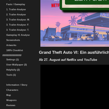
Facts / Gameplay
1. Trailer-Analyse
2. Trailer-Analyse
3. Trailer-Analyse: M.
3. Trailer-Analyse: F.
3. Trailer-Analyse: T.
Gameplay #1 Analyse
Screenshots
Artworks
100% Checklist
Grand Theft Auto VI: Ein ausführlich
#############
Ab 27. August auf Netflix und YouTube
Settings (1)
User-Wallpaper (3)
Helpfully (2)
Tools (1)
Information / Story
Characters
Map
Weapons
Reviews