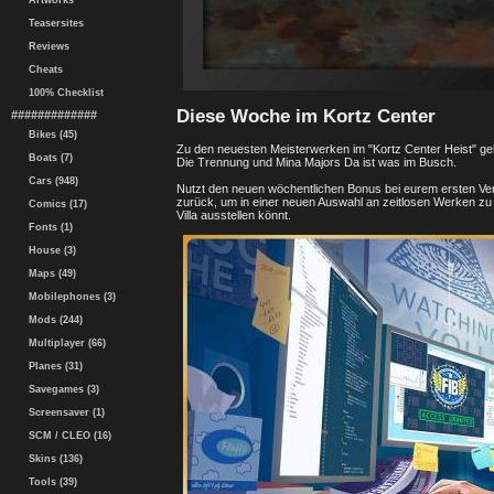
Artworks
Teasersites
Reviews
Cheats
100% Checklist
Diese Woche im Kortz Center
#############
Bikes (45)
Zu den neuesten Meisterwerken im "Kortz Center Heist" g
Boats (7)
Die Trennung und Mina Majors Da ist was im Busch.
Cars (948)
Nutzt den neuen wöchentlichen Bonus bei eurem ersten Ver
zurück, um in einer neuen Auswahl an zeitlosen Werken zu s
Comics (17)
Villa ausstellen könnt.
Fonts (1)
House (3)
Maps (49)
Mobilephones (3)
Mods (244)
Multiplayer (66)
Planes (31)
Savegames (3)
Screensaver (1)
SCM / CLEO (16)
Skins (136)
Tools (39)