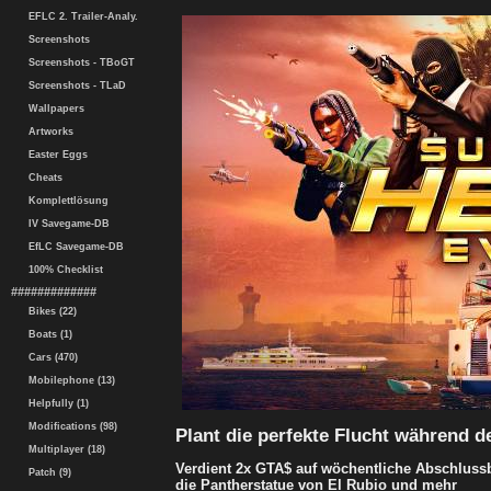
EFLC 2. Trailer-Analy.
Screenshots
Screenshots - TBoGT
Screenshots - TLaD
Wallpapers
Artworks
Easter Eggs
Cheats
Komplettlösung
IV Savegame-DB
EfLC Savegame-DB
100% Checklist
#############
Bikes (22)
Boats (1)
Cars (470)
Mobilephone (13)
Helpfully (1)
Modifications (98)
Plant die perfekte Flucht während 
Multiplayer (18)
Verdient 2x GTA$ auf wöchentliche Abschlussb
Patch (9)
die Pantherstatue von El Rubio und mehr