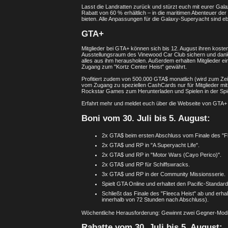
Lasst die Landratten zurück und stürzt euch mit eurer Ga
Rabatt von 60 % erhältlich – in die maritimen Abenteuer de
bieten. Alle Anpassungen für die Galaxy-Superyacht sind eb
GTA+
Mitglieder bei GTA+ können sich bis 12. August ihren kost
Ausstellungsraum des Vinewood Car Club sichern und dank
alles aus ihm herausholen. Außerdem erhalten Mitglieder ein
Zugang zum "Kortz Center Heist" gewährt.
Profitiert zudem von 500.000 GTA$ monatlich (wird zum Ze
vom Zugang zu speziellen CashCards nur für Mitglieder m
Rockstar Games zum Herunterladen und Spielen in der Spiele
Erfahrt mehr und meldet euch über die Webseite von GTA+
Boni vom 30. Juli bis 5. August:
2x GTA$ beim ersten Abschluss vom Finale des "Fle
2x GTA$ und RP in "A Superyacht Life".
2x GTA$ und RP in "Motor Wars (Cayo Perico)".
2x GTA$ und RP für Schiffswracks.
3x GTA$ und RP in der Community Missionsserie.
Spielt GTA Online und erhaltet den Pacific-Standard-
Schließt das Finale des "Fleeca Heist" ab und erh
innerhalb von 72 Stunden nach Abschluss).
Wöchentliche Herausforderung: Gewinnt zwei Gegner-Modi,
Rabatte vom 30. Juli bis 5. August: