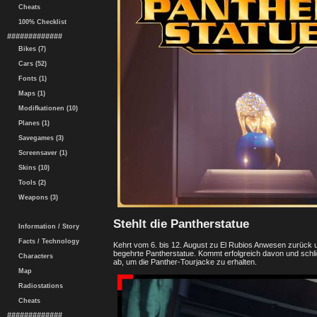
Cheats
100% Checklist
#############
Bikes (7)
Cars (52)
Fonts (1)
Maps (1)
Modifkationen (10)
Planes (1)
Savegames (3)
Screensaver (1)
Skins (10)
Tools (2)
Weapons (3)
Stehlt die Pantherstatue
Information / Story
Facts / Technology
Kehrt vom 6. bis 12. August zu El Rubios Anwesen zurück un
begehrte Pantherstatue. Kommt erfolgreich davon und schli
Characters
ab, um die Panther-Tourjacke zu erhalten.
Map
Radiostations
Cheats
#############