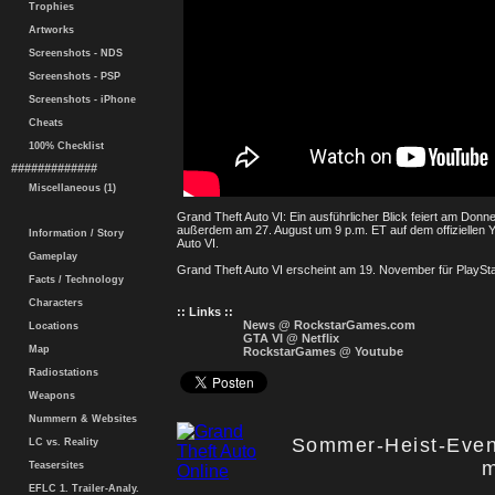
Trophies
Artworks
Screenshots - NDS
Screenshots - PSP
Screenshots - iPhone
Cheats
100% Checklist
#############
Miscellaneous (1)
Grand Theft Auto VI: Ein ausführlicher Blick feiert am Donn
außerdem am 27. August um 9 p.m. ET auf dem offiziellen
Information / Story
Auto VI.
Gameplay
Grand Theft Auto VI erscheint am 19. November für PlaySta
Facts / Technology
Characters
:: Links ::
News @ RockstarGames.com
Locations
GTA VI @ Netflix
Map
RockstarGames @ Youtube
Radiostations
Weapons
Nummern & Websites
Sommer-Heist-Even
LC vs. Reality
m
Teasersites
EFLC 1. Trailer-Analy.