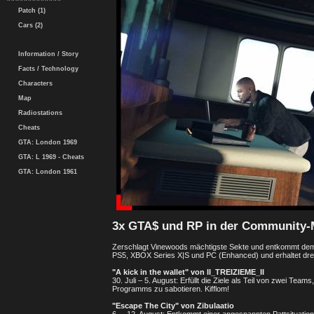
Patch (1)
Cars (2)
Information / Story
Facts / Technology
Characters
Map
Radiostations
Cheats
GTA: London 1969
GTA: L 1969 - Cheats
GTA: London 1961
3x GTA$ und RP in der Community-
Zerschlagt Vinewoods mächtigste Sekte und entkommt dem
PS5, XBOX Series X|S und PC (Enhanced) und erhaltet dre
"A kick in the wallet" von II_TREIZIEME_II
30. Juli – 5. August: Erfüllt die Ziele als Teil von zwei T
Programms zu sabotieren. Kifflom!
"Escape The City" von Zibulaatio