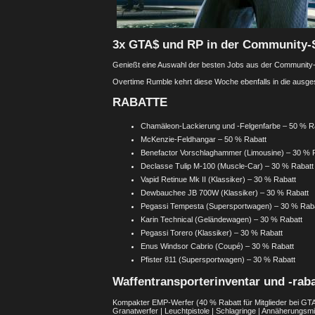
3x GTA$ und RP in der Community-
Genießt eine Auswahl der besten Jobs aus der Community-Se
Overtime Rumble kehrt diese Woche ebenfalls in die ausge
RABATTE
Chamäleon-Lackierung und -Felgenfarbe – 50 % R
McKenzie-Feldhangar – 50 % Rabatt
Benefactor Vorschlaghammer (Limousine) – 30 % 
Declasse Tulip M-100 (Muscle-Car) – 30 % Rabatt
Vapid Retinue Mk II (Klassiker) – 30 % Rabatt
Dewbauchee JB 700W (Klassiker) – 30 % Rabatt
Pegassi Tempesta (Supersportwagen) – 30 % Rab
Karin Technical (Geländewagen) – 30 % Rabatt
Pegassi Torero (Klassiker) – 30 % Rabatt
Enus Windsor Cabrio (Coupé) – 30 % Rabatt
Pfister 811 (Supersportwagen) – 30 % Rabatt
Waffentransporterinventar und -raba
Kompakter EMP-Werfer (40 % Rabatt für Mitglieder bei GTA+
Granatwerfer | Leuchtpistole | Schlagringe | Annäherungs