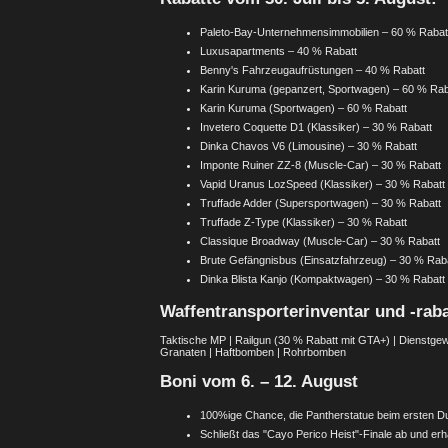
Paleto-Bay-Unternehmensimmobilien – 60 % Rabat
Luxusapartments – 40 % Rabatt
Benny's Fahrzeugaufrüstungen – 40 % Rabatt
Karin Kuruma (gepanzert, Sportwagen) – 60 % Rab
Karin Kuruma (Sportwagen) – 60 % Rabatt
Invetero Coquette D1 (Klassiker) – 30 % Rabatt
Dinka Chavos V6 (Limousine) – 30 % Rabatt
Imponte Ruiner ZZ-8 (Muscle-Car) – 30 % Rabatt
Vapid Uranus LozSpeed (Klassiker) – 30 % Rabatt
Truffade Adder (Supersportwagen) – 30 % Rabatt
Truffade Z-Type (Klassiker) – 30 % Rabatt
Classique Broadway (Muscle-Car) – 30 % Rabatt
Brute Gefängnisbus (Einsatzfahrzeug) – 30 % Rab
Dinka Blista Kanjo (Kompaktwagen) – 30 % Rabatt
Waffentransporterinventar und -raba
Taktische MP | Railgun (30 % Rabatt mit GTA+) | Dienstgew
Granaten | Haftbomben | Rohrbomben
Boni vom 6. – 12. August
100%ige Chance, die Pantherstatue beim ersten Du
Schließt das "Cayo Perico Heist"-Finale ab und erh