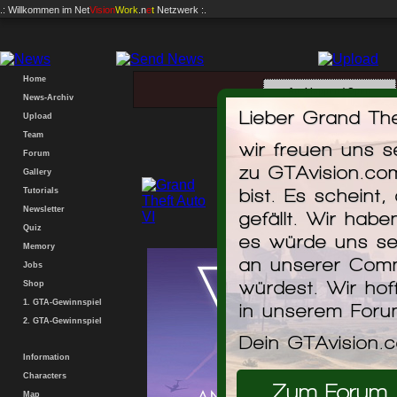
.: Willkommen im
Net
Vision
Work
.n
e
t
Netzwerk :.
Home
News-Archiv
Lieber Grand The
Upload
Team
wir freuen uns 
Forum
zu GTAvision.co
Gallery
bist. Es scheint,
Tutorials
Trailer 'Grand 
Newsletter
ausführlicher Blick
gefällt. Wir hab
Quiz
es würde uns se
Memory
an unserer Comm
Jobs
würdest. Wir hof
Shop
1. GTA-Gewinnspiel
in unserem For
2. GTA-Gewinnspiel
Dein GTAvision.
Information
Characters
Zum Forum
Map