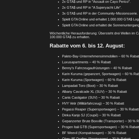
2x GTA$ und RP in "Assault on Cayo Perico".
2x GTA$ und RP in "A Superyacht Life".
3x GTA$ und RP in der Community-Missionsserie.
Spielt GTA Online und erhaltet 1.000.000 GTA$ Log
Spielt GTA Online und erhaltet die Sonnenuntergangsk
Wöchentliche Herausforderung: Übersteht drei Wellen im 
100.000 GTA$ zu erhalten.
Rabatte vom 6. bis 12. August:
Paleto-Bay-Unternehmensimmobilien – 60 % Rabat
Luxusapartments – 40 % Rabatt
Benny's Fahrzeugaufrüstungen – 40 % Rabatt
Karin Kuruma (gepanzert, Sportwagen) – 60 % Rab
Karin Kuruma (Sportwagen) – 60 % Rabatt
Lampadati Toro (Boot) – 30 % Rabatt
Albany Cavalcade XL (SUV) – 30 % Rabatt
Canis Castigator (SUV) – 30 % Rabatt
HVY Vetir (Militärfahrzeug) – 30 % Rabatt
Pegassi Reaper (Supersportwagen) – 30 % Rabatt
Dinka Kanjo SJ (Coupé) – 30 % Rabatt
Gepanzerter Brute Boxville (Transporter) – 30 % R
Progen Itali GTB (Supersportwagen) – 30 % Rabat
BF Weevil (Kompaktwagen) – 30 % Rabatt
Obey 8F Drafter (Sportwagen) – 30 % Rabatt