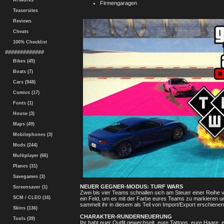
Artworks
Firmengaragen
Teasersites
Reviews
Cheats
100% Checklist
#############
Bikes (45)
Boats (7)
Cars (948)
Comics (17)
Fonts (1)
House (3)
Maps (49)
Mobilephones (3)
Mods (244)
Multiplayer (66)
Planes (31)
Savegames (3)
NEUER GEGNER-MODUS: TURF WARS
Screensaver (1)
Zwei bis vier Teams schnallen sich am Steuer einer Reihe 
SCM / CLEO (16)
ein Feld, um es mit der Farbe eures Teams zu markieren un
sammelt ihr in diesem als Teil von Import/Export erschien
Skins (136)
CHARAKTER-RUNDERNEUERUNG
Tools (39)
Ihr habt euer Outfit gewechselt, eure Tattoos, eure Haare,