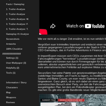
Facts / Gameplay
1. Trailer-Analyse
2. Trailer-Analyse
3. Trailer-Analyse: M.
3. Trailer-Analyse: F.
3. Trailer-Analyse: T.
Gameplay #1 Analyse
Wie vor nicht all zu langer Zeit erwähnt, ist es nun wirkli
Screenshots
Artworks
Vergrößert euer kriminelles Imperium und entdeckt einen n
verloren gegangenen Luxusfahrzeugen in der Stadt in GTA 
100% Checklist
CEO-Gameplays, das in Further Adventures in Finance and
#############
In Import/Export müssen sich CEOs zusammen mit ihrer O
Settings (1)
Fahrzeuglieferungen "herrenlose" Luxusfahrzeuge stehlen u
überarbeitet und können nun durch Firmengaragen für bis 
User-Wallpaper (3)
seltenen, absolut ungewöhnlichen und gesetzlich verboten
eure unternehmerischen Fehltritte auf explosive Weise zu s
Helpfully (2)
SecuroServ hat seine Palette von gesetzeswidrigen Angeb
Tools (1)
zwielichtige Immobilien, um Fracht zu lagern, zu modifizie
Santos und Blaine County, um euer neues Eigentum zu füllen
hingewiesen. Ganz gleich, ob es sich dabei um einen ganz
Information / Story
unerwünschten Besuch einer Party, um dort die Fahrzeugs
ausgeklügelten Plan, bei dem ein Polizeihelikopter gesteue
Characters
machen: Es gibt eine große Bandbreite neuer Möglichkeiten,
Map
Weapons
Reviews