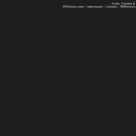
.: Code, Content &
GTAvision.com
::
Impressum
::
Contact
::
RDRvision