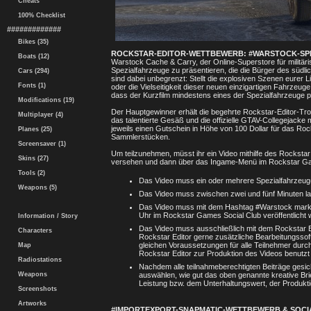
Cheats
100% Checklist
#############
Bikes (35)
ROCKSTAR-EDITOR-WETTBEWERB: #WARSTOCK-SP
Boats (12)
Warstock Cache & Carry, der Online-Superstore für militäri
Spezialfahrzeuge zu präsentieren, die die Bürger des südli
Cars (294)
sind dabei unbegrenzt: Stellt die explosiven Szenen eurer
Fonts (1)
oder die Vielseitigkeit dieser neuen einzigartigen Fahrzeug
dass der Kurzfilm mindestens eines der Spezialfahrzeuge pr
Modifications (19)
Der Hauptgewinner erhält die begehrte Rockstar-Editor-Trop
Multiplayer (4)
das talentierte Gesäß und die offizielle GTAV-Collegejack
jeweils einen Gutschein in Höhe von 100 Dollar für das Ro
Planes (25)
Sammlerstücken.
Screensaver (1)
Um teilzunehmen, müsst ihr ein Video mithilfe des Rocksta
Skins (27)
versehen und dann über das Ingame-Menü im Rockstar Games
Tools (2)
Das Video muss ein oder mehrere Spezialfahrzeug(
Weapons (5)
Das Video muss zwischen zwei und fünf Minuten la
Das Video muss mit dem Hashtag #Warstock markier
Uhr im Rockstar Games Social Club veröffentlicht 
Information / Story
Das Video muss ausschließlich mit dem Rockstar Ed
Characters
Rockstar Editor gerne zusätzliche Bearbeitungsso
gleichen Voraussetzungen für alle Teilnehmer dur
Map
Rockstar Editor zur Produktion des Videos benutzt 
Radiostations
Nachdem alle teilnahmeberechtigten Beiträge ges
Weapons
auswählen, wie gut das oben genannte kreative Brie
Leistung bzw. dem Unterhaltungswert, der Produktio
Screenshots
Artworks
#IMPORTEXPORT-SNAPMATIC-WETTBEWERB & SOCI