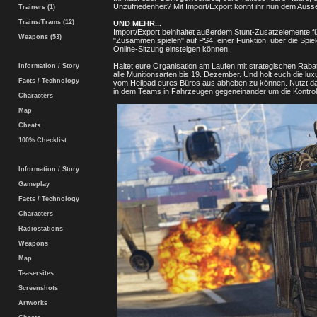
Unzufriedenheit? Mit Import/Export könnt ihr nun dem Au
Trainers (1)
Trains/Trams (12)
UND MEHR...
Import/Export beinhaltet außerdem Stunt-Zusatzelemente f
Weapons (53)
"Zusammen spielen" auf PS4, einer Funktion, über die Spiel
Online-Sitzung einsteigen können.
Haltet eure Organisation am Laufen mit strategischen Ra
Information / Story
alle Munitionsarten bis 19. Dezember. Und holt euch die lu
Facts / Technology
vom Helipad eures Büros aus abheben zu können. Nutzt d
in dem Teams in Fahrzeugen gegeneinander um die Kontrol
Characters
Map
Cheats
100% Checklist
Information / Story
Gameplay
Facts / Technology
Characters
Radiostations
Weapons
Map
Teasersites
Screenshots
Artworks