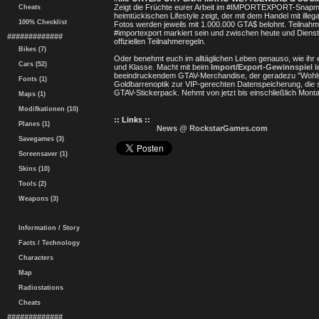
Zeigt die Früchte eurer Arbeit im #IMPORTEXPORT-Snapmat
Cheats
heimtückischen Lifestyle zeigt, der mit dem Handel mit ille
100% Checklist
Fotos werden jeweils mit 1.000.000 GTA$ belohnt. Teilnah
#importexport markiert sein und zwischen heute und Dienst
#############
offiziellen Teilnahmeregeln.
Bikes (7)
Oder benehmt euch im alltäglichen Leben genauso, wie ihr 
Cars (52)
und Klasse. Macht mit beim
Import/Export-Gewinnspiel i
beeindruckendem GTAV-Merchandise, der geradezu "Wohlst
Fonts (1)
Goldbarrenoptik zur VIP-gerechten Datenspeicherung, die 
GTAV-Stickerpack. Nehmt von jetzt bis einschließlich Mon
Maps (1)
Modifkationen (10)
:: Links ::
Planes (1)
News @ RockstarGames.com
Savegames (3)
Screensaver (1)
Skins (10)
Tools (2)
Weapons (3)
Information / Story
Facts / Technology
Characters
Map
Radiostations
Cheats
#############