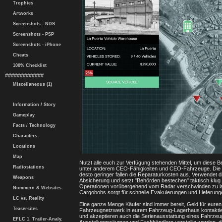
Trophies
Artworks
Screenshots - NDS
Screenshots - PSP
Screenshots - iPhone
Cheats
100% Checklist
#############
Miscellaneous (1)
Information / Story
Gameplay
Facts / Technology
Characters
Locations
Map
Nutzt alle euch zur Verfügung stehenden Mittel, um diese 
Radiostations
unter anderem CEO-Fähigkeiten und CEO-Fahrzeuge. Die Käu
desto geringer fallen die Reparaturkosten aus. Verwendet 
Weapons
Absicherung und setzt "Behörden bestechen" taktisch klug e
Operationen vorübergehend vom Radar verschwinden zu lasse
Nummern & Websites
Cargobobs sorgt für schnelle Evakuierungen und Lieferung
LC vs. Reality
Eine ganze Menge Käufer sind immer bereit, Geld für eur
Teasersites
Fahrzeugnetzwerk in eurem Fahrzeug-Lagerhaus kontaktiert i
und akzeptieren auch die Serienausstattung eines Fahrzeugs
EFLC 1. Trailer-Analy.