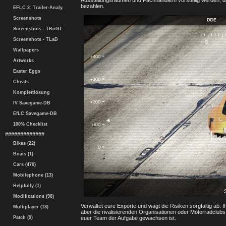
Ausstellungsräumen und Fachhändlern vorstellig werden, d
bezahlen.
EFLC 2. Trailer-Analy.
Screenshots
Screenshots - TBoGT
Screenshots - TLaD
Wallpapers
Artworks
Easter Eggs
Cheats
Komplettlösung
IV Savegame-DB
EfLC Savegame-DB
100% Checklist
#############
Bikes (22)
Boats (1)
Cars (470)
Mobilephone (13)
Helpfully (1)
Modifications (98)
Verwaltet eure Exporte und wägt die Risiken sorgfältig ab. Ih
Multiplayer (18)
aber die rivalisierenden Organisationen oder Motorradclubs, 
Patch (9)
euer Team der Aufgabe gewachsen ist.