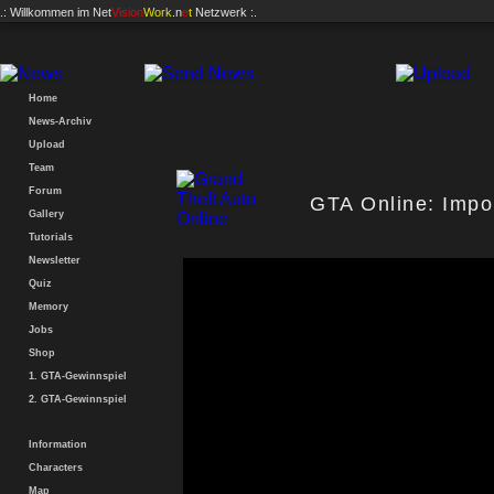
.: Willkommen im
Net
Vision
Work
.n
e
t
Netzwerk :.
Home
News-Archiv
Upload
Team
Forum
GTA Online: Impo
Gallery
Tutorials
Newsletter
Quiz
Memory
Jobs
Shop
1. GTA-Gewinnspiel
2. GTA-Gewinnspiel
Information
Characters
Map