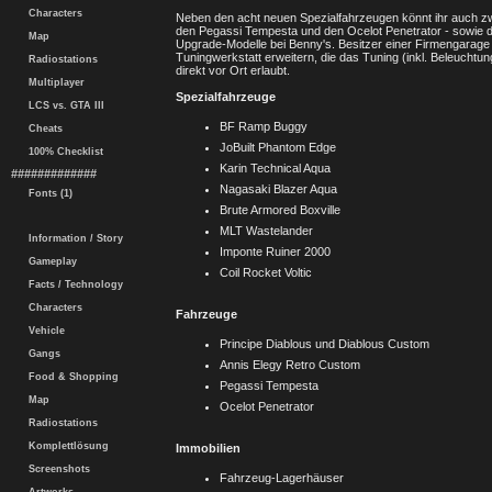
Characters
Neben den acht neuen Spezialfahrzeugen könnt ihr auch z
den Pegassi Tempesta und den Ocelot Penetrator - sowie d
Map
Upgrade-Modelle bei Benny's. Besitzer einer Firmengarage
Tuningwerkstatt erweitern, die das Tuning (inkl. Beleuch
Radiostations
direkt vor Ort erlaubt.
Multiplayer
Spezialfahrzeuge
LCS vs. GTA III
BF Ramp Buggy
Cheats
JoBuilt Phantom Edge
100% Checklist
Karin Technical Aqua
#############
Nagasaki Blazer Aqua
Fonts (1)
Brute Armored Boxville
MLT Wastelander
Information / Story
Imponte Ruiner 2000
Gameplay
Coil Rocket Voltic
Facts / Technology
Characters
Fahrzeuge
Vehicle
Principe Diablous und Diablous Custom
Gangs
Annis Elegy Retro Custom
Food & Shopping
Pegassi Tempesta
Map
Ocelot Penetrator
Radiostations
Komplettlösung
Immobilien
Screenshots
Fahrzeug-Lagerhäuser