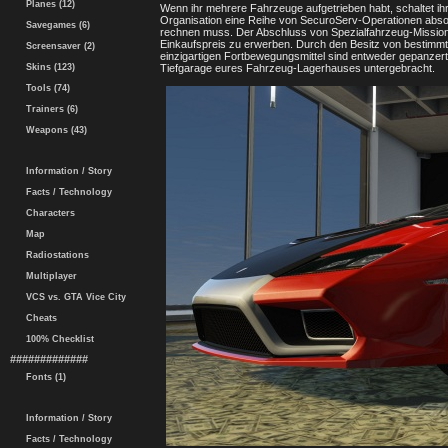
Planes (12)
Wenn ihr mehrere Fahrzeuge aufgetrieben habt, schaltet ih
Organisation eine Reihe von SecuroServ-Operationen abs
Savegames (6)
rechnen muss. Der Abschluss von Spezialfahrzeug-Missione
Einkaufspreis zu erwerben. Durch den Besitz von bestimmte
Screensaver (2)
einzigartigen Fortbewegungsmittel sind entweder gepanzert 
Skins (123)
Tiefgarage eures Fahrzeug-Lagerhauses untergebracht.
Tools (74)
Trainers (6)
Weapons (43)
Information / Story
Facts / Technology
Characters
Map
Radiostations
Multiplayer
VCS vs. GTA Vice City
Cheats
100% Checklist
#############
Fonts (1)
Information / Story
Facts / Technology