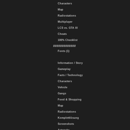
Characters
Map
Radiostations
Multiplayer
LCS vs. GTA III
Cheats
100% Checklist
#############
Fonts (1)
Information / Story
Gameplay
Facts / Technology
Characters
Vehicle
Gangs
Food & Shopping
Map
Radiostations
Komplettlösung
Screenshots