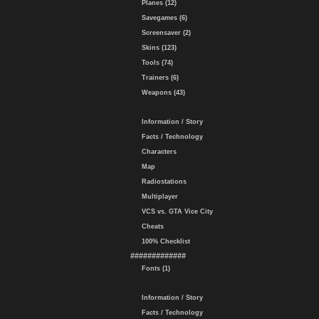
Planes (12)
Savegames (6)
Screensaver (2)
Skins (123)
Tools (74)
Trainers (6)
Weapons (43)
Information / Story
Facts / Technology
Characters
Map
Radiostations
Multiplayer
VCS vs. GTA Vice City
Cheats
100% Checklist
#############
Fonts (1)
Information / Story
Facts / Technology