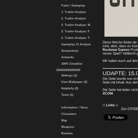
Facts / Gameplay
1. Trailer-Analyse
2. Trailer-Analyse
3. Trailer-Analyse: M.
3. Trailer-Analyse: F.
3. Trailer-Analyse: T.
Diese Woche findet die
Gameplay #1 Analyse
sind, aber, dass es kei
Rockstar Games
Produ
Screenshots
neues Spiel? Vielleicht
Artworks
Wir halten euch auf de
100% Checklist
#############
UDAPTE: 15.0
Settings (1)
Die Seite wurde nun erne
User-Wallpaper (3)
Seite mit Inhalt. Aus de
Helpfully (2)
Die Seite hat leider n
XCOM
.
Tools (1)
:: Links ::
Information / Story
Zur CITI
Characters
Map
Weapons
Reviews