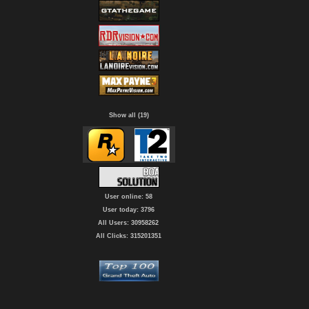
Show all (19)
User online: 58
User today: 3796
All Users: 30958262
All Clicks: 315201351