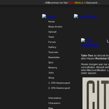
.: Willkommen im
Net
Vision
Work
.n
e
t
Netzwerk :.
Home
News-Archiv
Upload
Team
Forum
Gallery
Tutorials
Take-Two
ist derzeit i
Newsletter
dem Hause
Rockstar 
Quiz
Heute morgen war nur ein
vorzufinden. Aktuell sie
Memory
eine Altersverifikation
Jobs
mehr wissen.
Shop
1. GTA-Gewinnspiel
2. GTA-Gewinnspiel
Information
Characters
Map