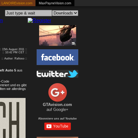
LANOIREvision.com
MaxPayneVision.com
:: 15th August 2011 ::
:: 10:42 PM CET ::
:: Author: Rafioso ::
eft Auto 5
aus
L-Code
ntriert und es gibt
ten wir allerdings
GTAvision.com
auf Google+
Abonniere uns auf Youtube