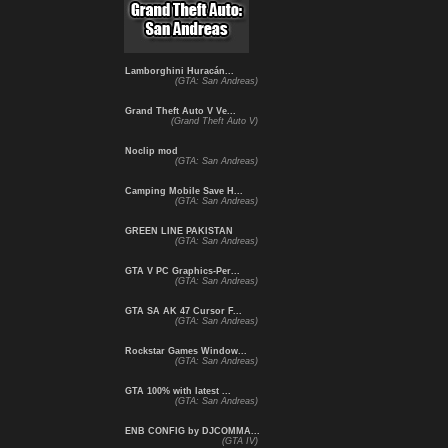
Lamborghini Huracán...
(GTA: San Andreas)
Grand Theft Auto V Ve...
(Grand Theft Auto V)
Noclip mod
(GTA: San Andreas)
Camping Mobile Save H...
(GTA: San Andreas)
GREEN LINE PAKISTAN
(GTA: San Andreas)
GTA V PC Graphics-Per...
(GTA: San Andreas)
GTA SA AK 47 Cursor F...
(GTA: San Andreas)
Rockstar Games Window...
(GTA: San Andreas)
GTA 100% with latest ...
(GTA: San Andreas)
ENB CONFIG by DJCOMMA...
(GTA IV)