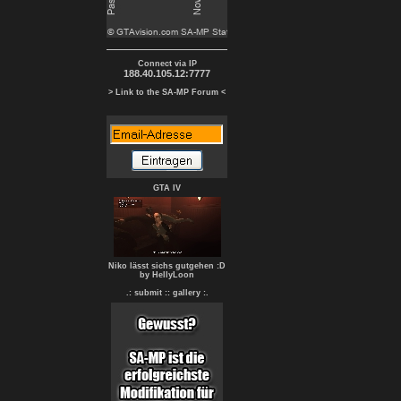
Connect via IP
188.40.105.12:7777
> Link to the SA-MP Forum <
GTA IV
Niko lässt sichs gutgehen :D
by HellyLoon
.: submit :
: gallery :.