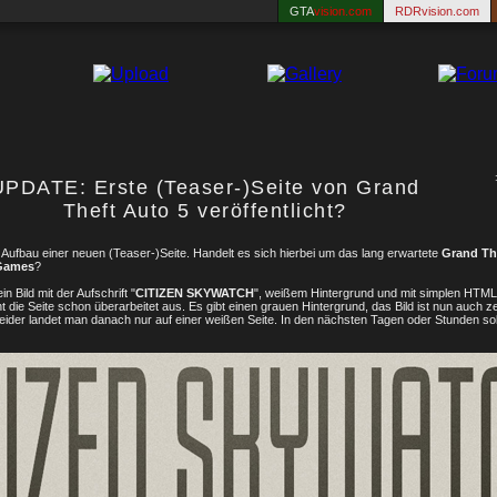
GTA
vision.com
RDRvision.com
UPDATE: Erste (Teaser-)Seite von Grand
Theft Auto 5 veröffentlicht?
m Aufbau einer neuen (Teaser-)Seite. Handelt es sich hierbei um das lang erwartete
Grand Th
Games
?
 Bild mit der Aufschrift "
CITIZEN SKYWATCH
", weißem Hintergrund und mit simplen HTM
ht die Seite schon überarbeitet aus. Es gibt einen grauen Hintergrund, das Bild ist nun auch ze
. Leider landet man danach nur auf einer weißen Seite. In den nächsten Tagen oder Stunden soll