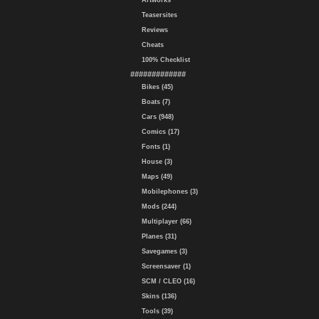
Artworks
Teasersites
Reviews
Cheats
100% Checklist
#############
Bikes (45)
Boats (7)
Cars (948)
Comics (17)
Fonts (1)
House (3)
Maps (49)
Mobilephones (3)
Mods (244)
Multiplayer (66)
Planes (31)
Savegames (3)
Screensaver (1)
SCM / CLEO (16)
Skins (136)
Tools (39)