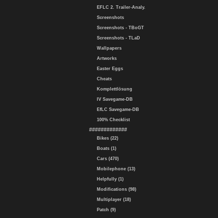
EFLC 2. Trailer-Analy.
Screenshots
Screenshots - TBoGT
Screenshots - TLaD
Wallpapers
Artworks
Easter Eggs
Cheats
Komplettlösung
IV Savegame-DB
EfLC Savegame-DB
100% Checklist
#############
Bikes (22)
Boats (1)
Cars (470)
Mobilephone (13)
Helpfully (1)
Modifications (98)
Multiplayer (18)
Patch (9)