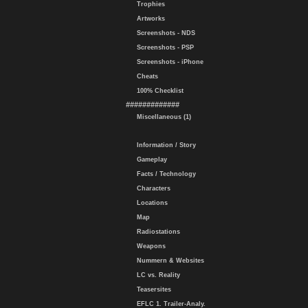
Trophies
Artworks
Screenshots - NDS
Screenshots - PSP
Screenshots - iPhone
Cheats
100% Checklist
#############
Miscellaneous (1)
Information / Story
Gameplay
Facts / Technology
Characters
Locations
Map
Radiostations
Weapons
Nummern & Websites
LC vs. Reality
Teasersites
EFLC 1. Trailer-Analy.