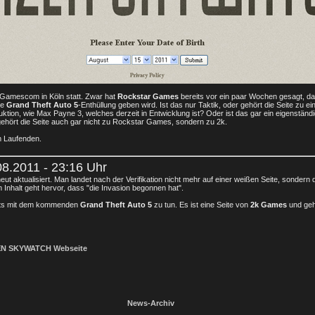
 Gamescom in Köln statt. Zwar hat
Rockstar Games
bereits vor ein paar Wochen gesagt, da
ne
Grand Theft Auto 5
-Enthüllung geben wird. Ist das nur Taktik, oder gehört die Seite zu e
ktion, wie Max Payne 3, welches derzeit in Entwicklung ist? Oder ist das gar ein eigenständ
 gehört die Seite auch gar nicht zu Rockstar Games, sondern zu 2k.
m Laufenden.
8.2011 - 23:16 Uhr
ut aktualisiert. Man landet nach der Verifikation nicht mehr auf einer weißen Seite, sondern 
m Inhalt geht hervor, dass "die Invasion begonnen hat".
ichts mit dem kommenden
Grand Theft Auto 5
zu tun. Es ist eine Seite von
2k Games
und geh
ZEN SKYWATCH Webseite
News-Archiv