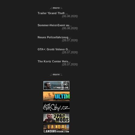
.: more :.
Trailer 'Grand Theft ...
(06.08.2026)
Sommer-Heist-Event au...
(06.08.2026)
Neues Polizeifahrzeug...
(28.07.2026)
GTA+: Grotti Veleno G...
(28.07.2026)
The Kortz Center Heis...
(28.07.2026)
.: more :.