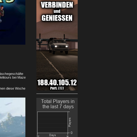
wäschegeschäfte
elitours bei Maze
onen diese Woche