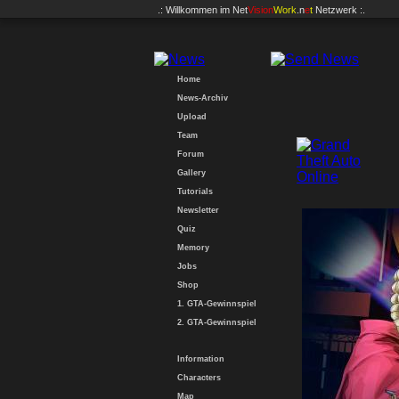
.: Willkommen im
Net
Vision
Work
.n
e
t
Netzwerk :.
Home
News-Archiv
Upload
Team
Forum
Gallery
Tutorials
Newsletter
Quiz
Memory
Jobs
Shop
1. GTA-Gewinnspiel
2. GTA-Gewinnspiel
Information
Characters
Map