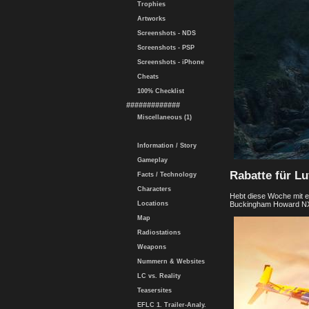
Trophies
Artworks
Screenshots - NDS
Screenshots - PSP
Screenshots - iPhone
Cheats
100% Checklist
#############
Miscellaneous (1)
Information / Story
Gameplay
Rabatte für Lu
Facts / Technology
Characters
Hebt diese Woche mit e
Buckingham Howard NX-2
Locations
Map
Radiostations
Weapons
Nummern & Websites
LC vs. Reality
Teasersites
EFLC 1. Trailer-Analy.