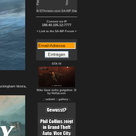
Connect via IP
188.40.105.12:7777
> Link to the SA-MP Forum <
GTA IV
uckingham Vestra,
Niko lässt sichs gutgehen :D
by HellyLoon
.: submit :
: gallery :.