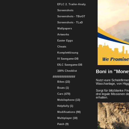
EFLC 2. Trailer-Analy.
Screenshots
Screenshots - TBoGT
Screenshots - TLaD
Wallpapers
Artworks
Easter Eggs
Cheats
Komplettlösung
IV Savegame-DB
EfLC Savegame-DB
Boni in "Mone
100% Checklist
#############
Nutzt eure Scheinfirmen
Bikes (22)
Waschanlage, von Higgi
Boats (1)
Sorgt für blitzblanke 
drei legale Missionen
Cars (470)
erhalten.
Mobilephone (13)
Helpfully (1)
Modifications (98)
Multiplayer (18)
Patch (9)