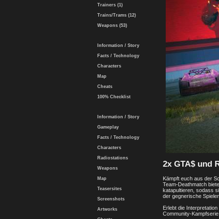
Trainers (1)
Trains/Trams (12)
Weapons (53)
Information / Story
Facts / Technology
Characters
Map
Cheats
100% Checklist
Information / Story
Gameplay
Facts / Technology
Characters
Radiostations
2x GTA$ und 
Weapons
Kämpft euch aus der Sc
Map
Team-Deathmatch bietet
Teasersites
katapultieren, sodass 
der gegnerische Spieler 
Screenshots
Erlebt die Interpretat
Artworks
Community-Kampfserie a