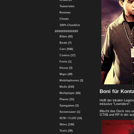
Artworks
Teasersites
Reviews
Cheats
100% Checklist
#############
Bikes (45)
Boats (7)
Cars (948)
Comics (17)
Fonts (1)
House (3)
Maps (49)
Mobilephones (3)
Mods (244)
Boni für Kont
Multiplayer (66)
Planes (31)
Helft der lokalen Lege
inklusive "Lowriders".
Savegames (3)
Mischt das Deck neu und
Screensaver (1)
GTA$ und RP in der aus
SCM / CLEO (16)
Skins (136)
Tools (39)