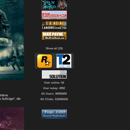
Show all (19)
User online: 62
User today: 4992
All Users: 30959459
ohlene
 Aufträge", die
All Clicks: 315206242