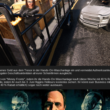
enes Geld aus dem Tresor in der Hands-On-Waschanlage ein und vermeidet Aufmerksamkeit
egalen Geschäftsaktivitäten all eurer Scheinfirmen ausgleicht.
lt von "Money Fronts", indem ihr die Hands-On-Waschanlage kauft (diese Woche mit 40 % Ra
folio, indem ihr euch bis 3. Juni Higgins Helitours kostenlos sichert. Ihr könnt euer Business
t 40 % Rabatt erhältlich) sogar noch weiter ausbauen.