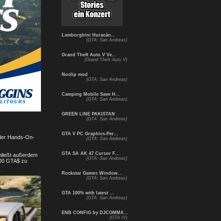
Lamborghini Huracán...
(GTA: San Andreas)
Grand Theft Auto V Ve...
(Grand Theft Auto V)
Noclip mod
(GTA: San Andreas)
Camping Mobile Save H...
(GTA: San Andreas)
GREEN LINE PAKISTAN
(GTA: San Andreas)
GTA V PC Graphics-Per...
n der Hands-On-
(GTA: San Andreas)
GTA SA AK 47 Cursor F...
hließt außerdem
(GTA: San Andreas)
000 GTA$ zu
Rockstar Games Window...
(GTA: San Andreas)
GTA 100% with latest ...
(GTA: San Andreas)
ENB CONFIG by DJCOMMA...
(GTA IV)