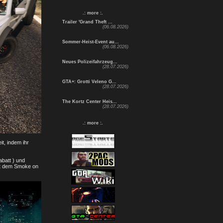
.: more :.
Trailer 'Grand Theft ...
(06.08.2026)
Sommer-Heist-Event au...
(06.08.2026)
Neues Polizeifahrzeug...
(28.07.2026)
GTA+: Grotti Veleno G...
(28.07.2026)
The Kortz Center Heis...
(28.07.2026)
.: more :.
, indem ihr
batt ) und
 mit dem Smoke on