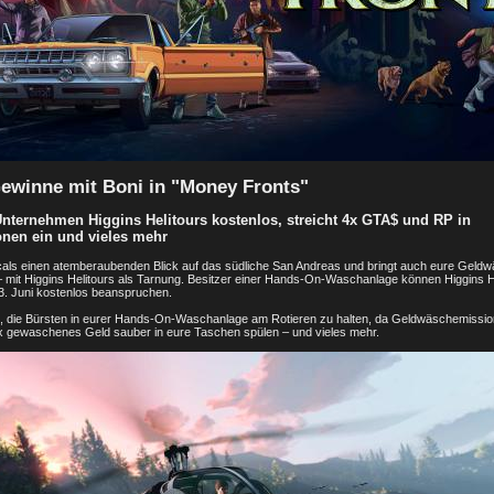
ewinne mit Boni in "Money Fronts"
Unternehmen Higgins Helitours kostenlos, streicht 4x GTA$ und RP in
nen ein und vieles mehr
ocals einen atemberaubenden Blick auf das südliche San Andreas und bringt auch eure Geld
– mit Higgins Helitours als Tarnung. Besitzer einer Hands-On-Waschanlage können Higgins H
3. Juni kostenlos beanspruchen.
m, die Bürsten in eurer Hands-On-Waschanlage am Rotieren zu halten, da Geldwäschemissi
 gewaschenes Geld sauber in eure Taschen spülen – und vieles mehr.