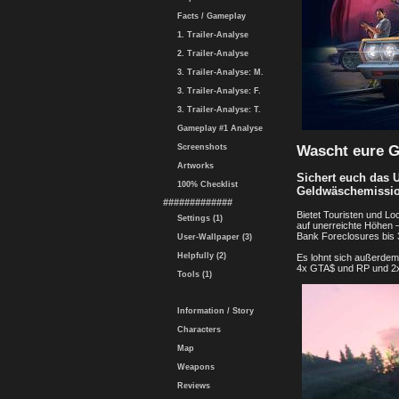
Facts / Gameplay
1. Trailer-Analyse
2. Trailer-Analyse
3. Trailer-Analyse: M.
3. Trailer-Analyse: F.
3. Trailer-Analyse: T.
Gameplay #1 Analyse
Wascht eure G
Screenshots
Artworks
Sichert euch das 
100% Checklist
Geldwäschemissio
#############
Bietet Touristen und L
Settings (1)
auf unerreichte Höhen 
Bank Foreclosures bis 
User-Wallpaper (3)
Helpfully (2)
Es lohnt sich außerde
4x GTA$ und RP und 2x
Tools (1)
Information / Story
Characters
Map
Weapons
Reviews