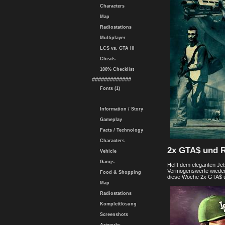
Characters
Map
Radiostations
Multiplayer
LCS vs. GTA III
Cheats
100% Checklist
#############
Fonts (1)
Information / Story
Gameplay
Facts / Technology
Characters
2x GTA$ und R
Vehicle
Gangs
Helft dem eleganten Jet
Vermögenswerte wiederzu
Food & Shopping
diese Woche 2x GTA$ 
Map
Radiostations
Komplettlösung
Screenshots