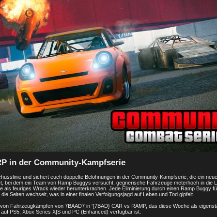
RP in der Community-Kampfserie
husslinie und sichert euch doppelte Belohnungen in der Community-Kampfserie, die ein neue
, bei dem ein Team von Ramp Buggys versucht, gegnerische Fahrzeuge meterhoch in die L
sie als feuriges Wrack wieder herunterkrachen. Jede Eliminierung durch einen Ramp Buggy fü
die Seiten wechselt, was in einer finalen Verfolgungsjagd auf Leben und Tod gipfelt.
ion von Fahrzeugkämpfen von 7BAAD7 in '{7BAD} CAR vs RAMP, das diese Woche als eigenstä
uf PS5, Xbox Series X|S und PC (Enhanced) verfügbar ist.