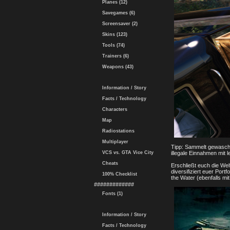
Planes (12)
Savegames (6)
Screensaver (2)
Skins (123)
Tools (74)
Trainers (6)
Weapons (43)
Information / Story
Facts / Technology
Characters
Map
Radiostations
Multiplayer
Tipp: Sammelt gewasch
illegale Einnahmen mit l
VCS vs. GTA Vice City
Cheats
Erschließt euch die We
diversifiziert euer Port
100% Checklist
the Water (ebenfalls mi
#############
Fonts (1)
Information / Story
Facts / Technology