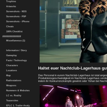
Trophies
Artworks
Screenshots - NDS
Screenshots - PSP
Screenshots - iPhone
Cheats
100% Checklist
#############
Miscellaneous (1)
Information / Story
Gameplay
Facts / Technology
Characters
Haltet euer Nachtclub-Lagerhaus gu
Locations
Das Personal in eurem Nachtclub-Lagerhaus ist total anges
Map
Produktionsgeschwindigkeit im Nachtclub-Lagerhaus verdo
Radiostations
indem ihr Konkurrenzkämpfe gewinnt oder Yohan bei Nachtc
Weapons
Nummern & Websites
LC vs. Reality
Teasersites
EFLC 1. Trailer-Analy.