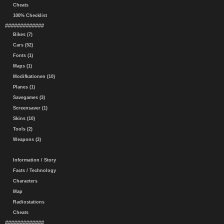
Cheats
100% Checklist
#############
Bikes (7)
Cars (52)
Fonts (1)
Maps (1)
Modifkationen (10)
Planes (1)
Savegames (3)
Screensaver (1)
Skins (10)
Tools (2)
Weapons (3)
Information / Story
Facts / Technology
Characters
Map
Radiostations
Cheats
#############