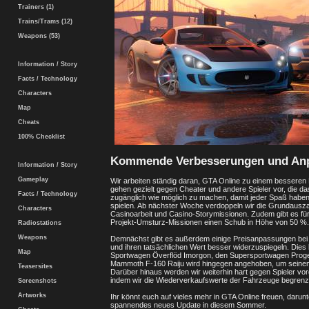
Trainers (1)
Trains/Trams (12)
Weapons (53)
Information / Story
Facts / Technology
Characters
Map
Cheats
100% Checklist
Kommende Verbesserungen und An
Information / Story
Gameplay
Wir arbeiten ständig daran, GTA Online zu einem besseren 
gehen gezielt gegen Cheater und andere Spieler vor, die da
Facts / Technology
zugänglich wie möglich zu machen, damit jeder Spaß haben
spielen. Ab nächster Woche verdoppeln wir die Grundausza
Characters
Casinoarbeit und Casino-Storymissionen. Zudem gibt es für
Projekt-Umsturz-Missionen einen Schub in Höhe von 50 %.
Radiostations
Weapons
Demnächst gibt es außerdem einige Preisanpassungen bei
und ihren tatsächlichen Wert besser widerzuspiegeln. Dies 
Map
Sportwagen Överflöd Imorgon, den Supersportwagen Progen 
Mammoth F-160 Raiju wird hingegen angehoben, um seinem
Teasersites
Darüber hinaus werden wir weiterhin hart gegen Spieler v
indem wir die Wiederverkaufswerte der Fahrzeuge begrenz
Screenshots
Artworks
Ihr könnt euch auf vieles mehr in GTA Online freuen, darunt
spannendes neues Update in diesem Sommer.