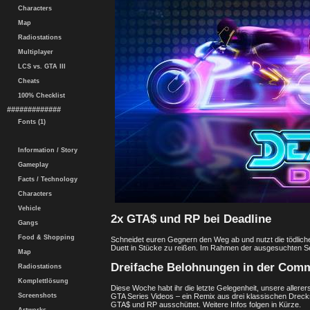
Characters
Map
Radiostations
Multiplayer
LCS vs. GTA III
Cheats
100% Checklist
#############
Fonts (1)
Information / Story
Gameplay
Facts / Technology
Characters
Vehicle
2x GTA$ und RP bei Deadline
Gangs
Food & Shopping
Schneidet euren Gegnern den Weg ab und nutzt die tödliche
Duett in Stücke zu reißen. Im Rahmen der ausgesuchten S
Map
Dreifache Belohnungen in der Comm
Radiostations
Komplettlösung
Diese Woche habt ihr die letzte Gelegenheit, unsere allere
Screenshots
GTA Series Videos – ein Remix aus drei klassischen Drecks
GTA$ und RP ausschüttet. Weitere Infos folgen in Kürze.