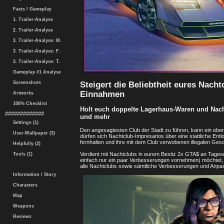
Facts / Gameplay
1. Trailer-Analyse
2. Trailer-Analyse
3. Trailer-Analyse: M.
3. Trailer-Analyse: F.
3. Trailer-Analyse: T.
Gameplay #1 Analyse
Steigert die Beliebtheit eures Nach
Screenshots
Einnahmen
Artworks
100% Checklist
Holt euch doppelte Lagerhaus-Waren und Nacht
#############
und mehr
Settings (1)
Den angesagtesten Club der Stadt zu führen, kann ein eben
User-Wallpaper (3)
dürfen sich Nachtclub-Impresarios über eine stattliche Entlo
fernhalten und ihre mit dem Club verwobenen illegalen Ges
Helpfully (2)
Verdient mit Nachtclubs in eurem Besitz 2x GTA$ an Tagese
Tools (1)
einfach nur ein paar Verbesserungen vornehmen) möchtet, 
alle Nachtclubs sowie sämtliche Verbesserungen und Anp
Information / Story
Characters
Map
Weapons
Reviews