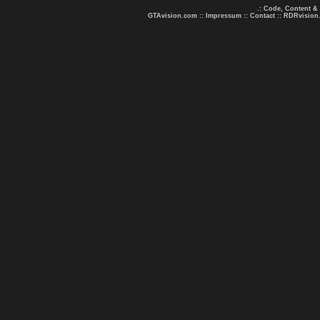
.: Code, Content &
GTAvision.com
::
Impressum
::
Contact
::
RDRvision