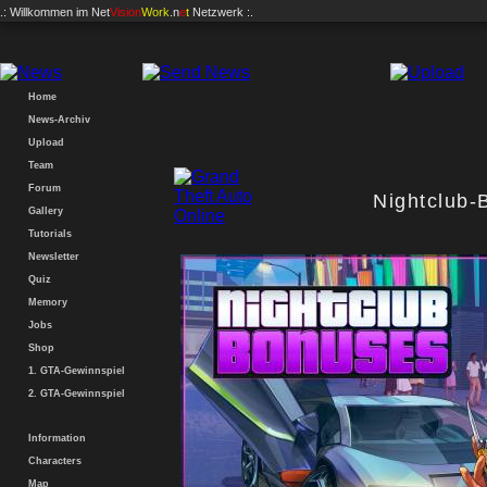
.: Willkommen im
Net
Vision
Work
.n
e
t
Netzwerk :.
Home
News-Archiv
Upload
Team
Forum
Nightclub-
Gallery
Tutorials
Newsletter
Quiz
Memory
Jobs
Shop
1. GTA-Gewinnspiel
2. GTA-Gewinnspiel
Information
Characters
Map