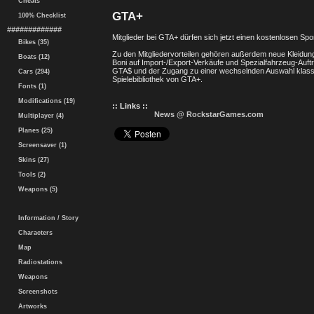
Cheats
GTA+
100% Checklist
#############
Mitglieder bei GTA+ dürfen sich jetzt einen kostenlosen 
Bikes (35)
Zu den Mitgliedervorteilen gehören außerdem neue Kleidu
Boats (12)
Boni auf Import-/Export-Verkäufe und Spezialfahrzeug-Aufträ
GTA$ und der Zugang zu einer wechselnden Auswahl klassi
Cars (294)
Spielebibliothek von GTA+.
Fonts (1)
Modifications (19)
:: Links ::
News @ RockstarGames.com
Multiplayer (4)
Planes (25)
Screensaver (1)
Skins (27)
Tools (2)
Weapons (5)
Information / Story
Characters
Map
Radiostations
Weapons
Screenshots
Artworks