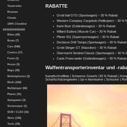
Artworks
RABATTE
Teasersites
Reviews
Grotti Itali GTO (Sportwagen) – 30 % Rabatt
Cheats
Western Company Cargobob (Helikopter) – 30 % R
100% Checklist
Karin Boor (Geländewagen) – 30 % Rabatt
#############
Willard Eudora (Muscle-Car) – 30 % Rabatt
Bikes (45)
Pfister 811 (Supersportwagen) – 30 % Rabatt
Boats (7)
Declasse Drift Tampa (Sportwagen) – 30 % Rabatt
Cars (948)
Grotti Stinger GT (Klassiker) – 30 % Rabatt
Comics (17)
Übermacht Sentinel Classic (Sportwagen) – 30 % 
Canis Freecrawler (Geländewagen) – 30 % Rabatt
Fonts (1)
House (3)
Waffentransporterinventar und -raba
Maps (49)
Kampfschrotflinte | Schweres Gewehr (30 % Rabatt) | Komp
Mobilephones (3)
Scharfschützengewehr | Up-n-Atomisierer | Schocker | R
Mods (244)
Multiplayer (66)
Planes (31)
Savegames (3)
Screensaver (1)
SCM / CLEO (16)
Skins (136)
Tools (39)