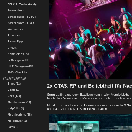
EFLC 2. Trailer-Analy.
Screenshots
Screenshots - TBoGT
Screenshots - TLaD
Wallpapers
Artworks
Easter Eggs
Cheats
Komplettlösung
IV Savegame-DB
EfLC Savegame-DB
100% Checklist
#############
Bikes (22)
2x GTA$, RP und Beliebtheit für N
Boats (1)
Sorgt dafür, dass euer Etablissement in aller Munde bleibt –
Cars (470)
Nachtclub-Management-Missionen und sichert euch so noc
Mobilephone (13)
Meistert die wöchentliche Herausforderung, indem ihr 3 
und das Cherenkov-T-Shirt freizuschalten.
Helpfully (1)
Modifications (98)
Multiplayer (18)
Patch (9)