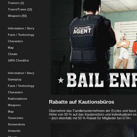
Trainers (1)
Trains/Trams (12)
Weapons (53)
Information / Story
Facts / Technology
Characters
Map
Cheats
100% Checklist
Information / Story
Gameplay
Facts / Technology
Characters
Radiostations
Rabatte auf Kautionsbüros
Weapons
Übernehmt das Familienunternehmen der Eccles und fasst St
Map
Höhe von 50 % auf das Kautionsbüro und individualisiert
– jetzt ebenfalls mit 50 % Rabatt für Mitglieder bei GTA+.
Teasersites
Screenshots
Artworks