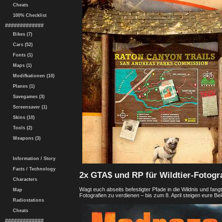
Cheats
100% Checklist
#############
Bikes (7)
Cars (52)
Fonts (1)
Maps (1)
Modifkationen (10)
Planes (1)
Savegames (3)
Screensaver (1)
Skins (10)
Tools (2)
Weapons (3)
Information / Story
Facts / Technology
2x GTA$ und RP für Wildtier-Fotogr
Characters
Wagt euch abseits befestigter Pfade in die Wildnis und fang
Map
Fotografien zu verdienen – bis zum 8. April steigen eure B
Radiostations
Cheats
#############