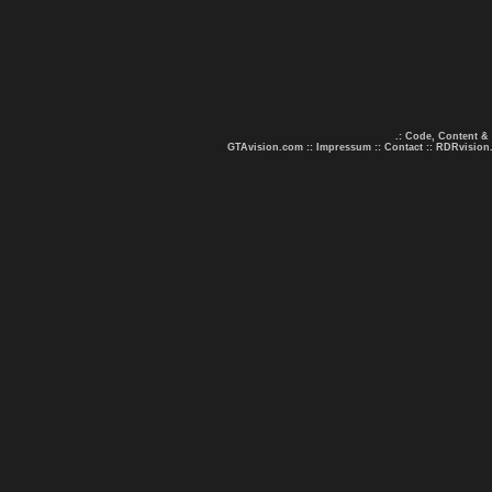
.: Code, Content &
GTAvision.com
::
Impressum
::
Contact
::
RDRvision