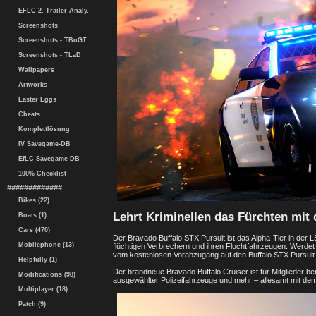
EFLC 2. Trailer-Analy.
Screenshots
Screenshots - TBoGT
Screenshots - TLaD
Wallpapers
Artworks
Easter Eggs
Cheats
Komplettlösung
IV Savegame-DB
EfLC Savegame-DB
100% Checklist
#############
Bikes (22)
Lehrt Kriminellen das Fürchten mit
Boats (1)
Cars (470)
Der Bravado Buffalo STX Pursuit ist das Alpha-Tier in der 
Mobilephone (13)
flüchtigen Verbrechern und ihren Fluchtfahrzeugen. Werdet
vom kostenlosen Vorabzugang auf den Buffalo STX Pursuit 
Helpfully (1)
Der brandneue Bravado Buffalo Cruiser ist für Mitglieder be
Modifications (98)
ausgewählter Polizeifahrzeuge und mehr – allesamt mit dem
Multiplayer (18)
Patch (9)