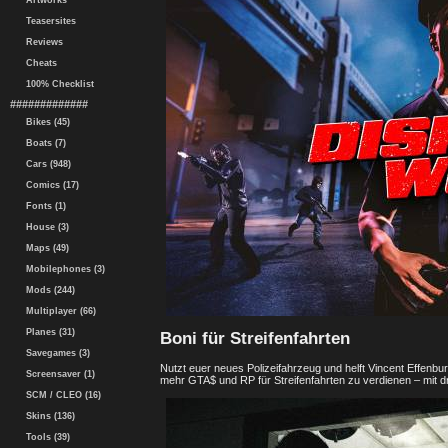
Artworks
Teasersites
Reviews
Cheats
100% Checklist
#############
Bikes (45)
Boats (7)
Cars (948)
Comics (17)
Fonts (1)
House (3)
Maps (49)
Mobilephones (3)
Mods (244)
Multiplayer (66)
Planes (31)
Boni für Streifenfahrten
Savegames (3)
Nutzt euer neues Polizeifahrzeug und helft Vincent Effen
Screensaver (1)
mehr GTA$ und RP für Streifenfahrten zu verdienen – mit d
SCM / CLEO (16)
Skins (136)
Tools (39)