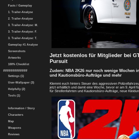
Facts / Gameplay
1. Trailer-Analyse
2. Trailer-Analyse
3. Trailer-Analyse: M.
3. Trailer-Analyse: F.
3. Trailer-Analyse: T.
Gameplay #1 Analyse
Screenshots
Jetzt kostenlos für Mitglieder bei 
Artworks
Pursuit
100% Checklist
Zudem: NBA 2K26 nur noch wenige Wochen in d
#############
und Kautionsbüro-Aufträge und mehr
Settings (1)
User-Wallpaper (3)
Klemmt euch hinters Steuer des aggressiven Polizeifahrzeug
jetzt erhältlich und damit eine Woche, bevor er am 9. April f
Helpfully (2)
für Streifenfahrten und Kautionsbüro-Aufträge, neue Kleidun
Tools (1)
Information / Story
Characters
Map
Weapons
Reviews