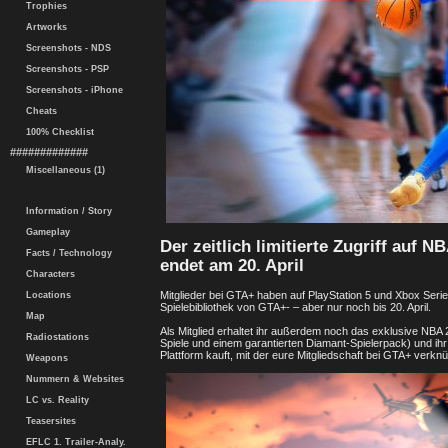
Trophies
Artworks
Screenshots - NDS
Screenshots - PSP
Screenshots - iPhone
Cheats
100% Checklist
#############
Miscellaneous (1)
Information / Story
Gameplay
Der zeitlich limitierte Zugriff auf 
Facts / Technology
endet am 20. April
Characters
Mitglieder bei GTA+ haben auf PlayStation 5 und Xbox Series
Locations
Spielebibliothek von GTA+- – aber nur noch bis 20. April.
Map
Als Mitglied erhaltet ihr außerdem noch das exklusive NBA 
Radiostations
Spiele und einem garantierten Diamant-Spielerpack) und ihr
Plattform kauft, mit der eure Mitgliedschaft bei GTA+ verknüp
Weapons
Nummern & Websites
LC vs. Reality
Teasersites
EFLC 1. Trailer-Analy.