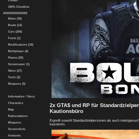
Cheats
100% Checklist
#############
Bikes (35)
Boats (12)
Cars (294)
Fonts (1)
Modifications (19)
Multiplayer (4)
Planes (25)
Screensaver (1)
Skins (27)
Tools (2)
Weapons (5)
Information / Story
Characters
2x GTA$ und RP für Standardzielpe
Map
Kautionsbüro
Radiostations
Ergreift sowohl Standardzielpersonen als auch meistgesu
Weapons
kassieren.
Screenshots
Artworks