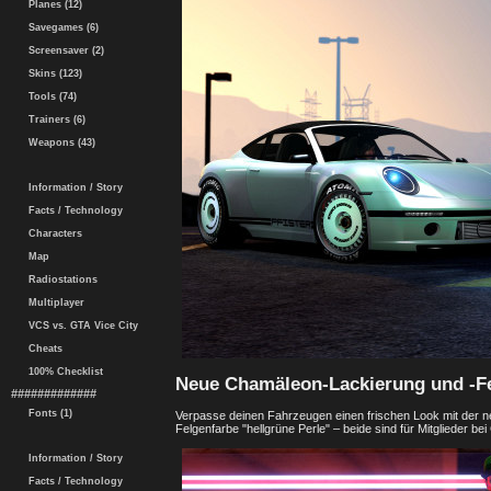
Planes (12)
Savegames (6)
Screensaver (2)
Skins (123)
Tools (74)
Trainers (6)
Weapons (43)
Information / Story
Facts / Technology
Characters
Map
Radiostations
Multiplayer
VCS vs. GTA Vice City
Cheats
100% Checklist
Neue Chamäleon-Lackierung und -F
#############
Fonts (1)
Verpasse deinen Fahrzeugen einen frischen Look mit der 
Felgenfarbe "hellgrüne Perle" – beide sind für Mitglieder b
Information / Story
Facts / Technology