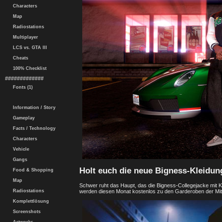
Characters
Map
Radiostations
Multiplayer
LCS vs. GTA III
Cheats
100% Checklist
#############
Fonts (1)
Information / Story
Gameplay
Facts / Technology
Characters
Vehicle
Gangs
Holt euch die neue Bigness-Kleidun
Food & Shopping
Map
Schwer ruht das Haupt, das die Bigness-Collegejacke mit K
werden diesen Monat kostenlos zu den Garderoben der Mitg
Radiostations
Komplettlösung
Screenshots