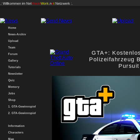
.: Willkommen im
Net
Vision
Work
.n
e
t
Netzwerk :.
Home
News-Archiv
Upload
Team
GTA+: Kostenlos
Forum
Polizeifahrzeug 
Gallery
Pursui
Tutorials
Newsletter
Quiz
Memory
Jobs
Shop
1. GTA-Gewinnspiel
2. GTA-Gewinnspiel
Information
Characters
Map