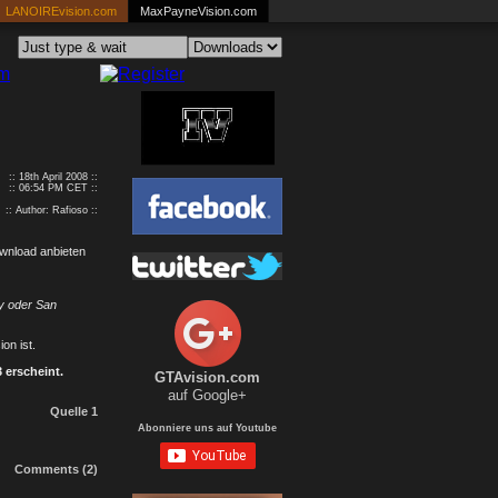
LANOIREvision.com
MaxPayneVision.com
:: 18th April 2008 ::
:: 06:54 PM CET ::
:: Author: Rafioso ::
ownload anbieten
ty oder San
on ist.
 erscheint.
GTAvision.com
auf Google+
Quelle 1
Abonniere uns auf Youtube
Comments (2)