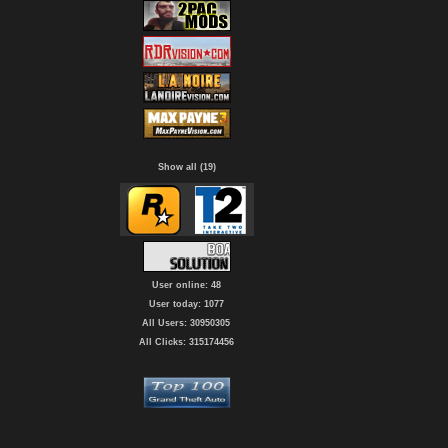
Show all (19)
User online: 48
User today: 1077
All Users: 30950305
All Clicks: 315174456