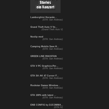
Lamborghini Huracán...
(GTA: San Andreas)
Grand Theft Auto V Ve...
(Grand Theft Auto V)
Noclip mod
(GTA: San Andreas)
Camping Mobile Save H...
(GTA: San Andreas)
GREEN LINE PAKISTAN
(GTA: San Andreas)
GTA V PC Graphics-Per...
(GTA: San Andreas)
GTA SA AK 47 Cursor F...
(GTA: San Andreas)
Rockstar Games Window...
(GTA: San Andreas)
GTA 100% with latest ...
(GTA: San Andreas)
ENB CONFIG by DJCOMMA...
(GTA IV)