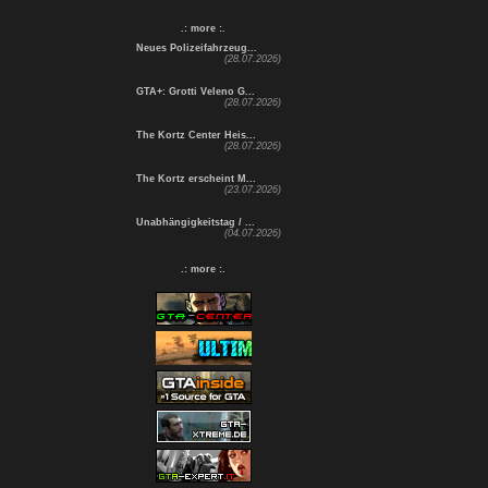
.: more :.
Neues Polizeifahrzeug...
(28.07.2026)
GTA+: Grotti Veleno G...
(28.07.2026)
The Kortz Center Heis...
(28.07.2026)
The Kortz erscheint M...
(23.07.2026)
Unabhängigkeitstag / ...
(04.07.2026)
.: more :.