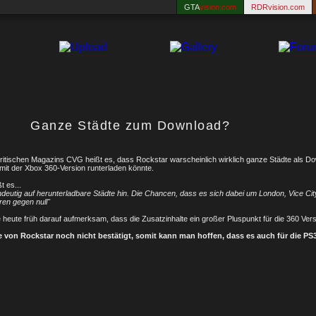
GTA
vision.com
RDRvision.com
Ganze Städte zum Download?
britischen Magazins CVG heißt es, dass Rockstar warscheinlich wirklich ganze Städte als D
mit der Xbox 360-Version runterladen könnte.
t es...
ndeutig auf herunterladbare Städte hin. Die Chancen, dass es sich dabei um London, Vice Ci
ren gegen null"
heute früh darauf aufmerksam, dass die Zusatzinhalte ein großer Pluspunkt für die 360 Versi
von Rockstar noch nicht bestätigt, somit kann man hoffen, dass es auch für die PS3