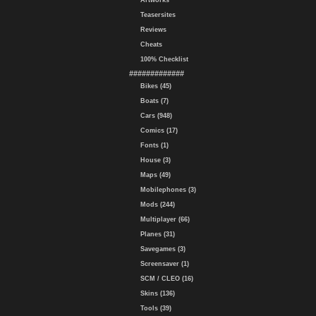
Artworks
Teasersites
Reviews
Cheats
100% Checklist
#############
Bikes (45)
Boats (7)
Cars (948)
Comics (17)
Fonts (1)
House (3)
Maps (49)
Mobilephones (3)
Mods (244)
Multiplayer (66)
Planes (31)
Savegames (3)
Screensaver (1)
SCM / CLEO (16)
Skins (136)
Tools (39)