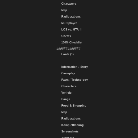
Characters
Map
Radiostations
Multiplayer
LCS vs. GTA III
Cheats
100% Checklist
#############
Fonts (1)
Information / Story
Gameplay
Facts / Technology
Characters
Vehicle
Gangs
Food & Shopping
Map
Radiostations
Komplettlösung
Screenshots