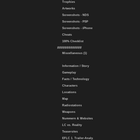
Trophies
Artworks
Screenshots - NDS
Screenshots - PSP
Screenshots - iPhone
Cheats
100% Checklist
#############
Miscellaneous (1)
Information / Story
Gameplay
Facts / Technology
Characters
Locations
Map
Radiostations
Weapons
Nummern & Websites
LC vs. Reality
Teasersites
EFLC 1. Trailer-Analy.