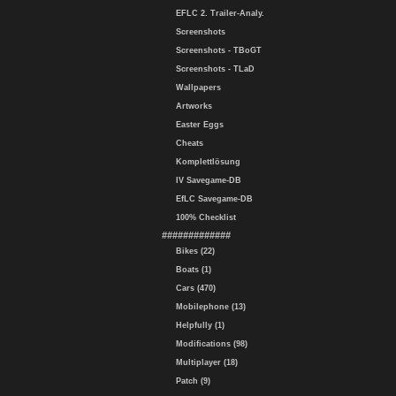
EFLC 2. Trailer-Analy.
Screenshots
Screenshots - TBoGT
Screenshots - TLaD
Wallpapers
Artworks
Easter Eggs
Cheats
Komplettlösung
IV Savegame-DB
EfLC Savegame-DB
100% Checklist
#############
Bikes (22)
Boats (1)
Cars (470)
Mobilephone (13)
Helpfully (1)
Modifications (98)
Multiplayer (18)
Patch (9)