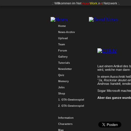
.: Willkommen im
Net
Vision
Work
.n
e
t
Netzwerk :.
Home
News-Archiv
Upload
Team
Forum
Gallery
Tutorials
Laut einem Artikel des 
Newsletter
wird, welche man dann 
Quiz
In einem Ausschnitt heiß
"Ja, Rockstar deutet ei
Memory
Andreas handelt, tendie
Jobs
Sogar Microsoft machte 
Shop
Aber das ganze wurde 
1. GTA-Gewinnspiel
2. GTA-Gewinnspiel
Information
Characters
Map