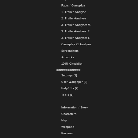
Facts / Gameplay
1. Trailer-Analyse
2. Trailer-Analyse
3. Trailer-Analyse: M.
3. Trailer-Analyse: F.
3. Trailer-Analyse: T.
Gameplay #1 Analyse
Screenshots
Artworks
100% Checklist
#############
Settings (1)
User-Wallpaper (3)
Helpfully (2)
Tools (1)
Information / Story
Characters
Map
Weapons
Reviews