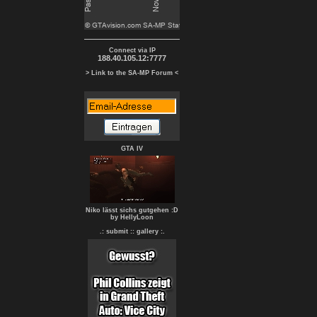
Connect via IP
188.40.105.12:7777
> Link to the SA-MP Forum <
GTA IV
Niko lässt sichs gutgehen :D
by HellyLoon
.: submit :
: gallery :.