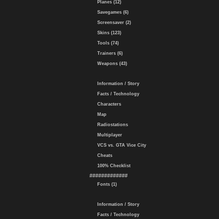
Planes (12)
Savegames (6)
Screensaver (2)
Skins (123)
Tools (74)
Trainers (6)
Weapons (43)
Information / Story
Facts / Technology
Characters
Map
Radiostations
Multiplayer
VCS vs. GTA Vice City
Cheats
100% Checklist
#############
Fonts (1)
Information / Story
Facts / Technology