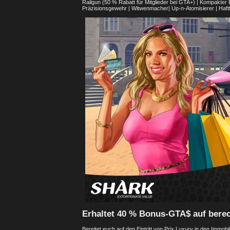
Railgun (50 % Rabatt für Mitglieder bei GTA+) | Kompakte
Präzisionsgewehr | Witwenmacher| Up-n-Atomisierer | Haf
Erhaltet 40 % Bonus-GTA$ auf bere
Bereitet euch auf den Eintritt von Prix Luxury in den Immobil