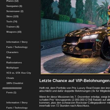
Planes (12)
Savegames (6)
Screensaver (2)
Skins (123)
Tools (74)
Trainers (6)
Weapons (43)
Information / Story
Facts / Technology
Characters
Map
Radiostations
Multiplayer
VCS vs. GTA Vice City
Cheats
Letzte Chance auf VIP-Belohnungen
100% Checklist
Helft mit, dem Portfolio von Prix Luxury Real Estate den le
#############
abschließt und dafür doppelte Belohnungen (4x für Mitgliede
Fonts (1)
Wenn ihr diese Missionen bis 7. Dezember erledigt, steigt i
schaltet Prix‘ Vorzugspreis (2.000.000 GTA$ Rabatt) auf all
kommen, plus den schwarzen Rockstar-Collegepullover mit 
Information / Story
innerhalb von 72 Stunden nach Abschluss.
Facts / Technology