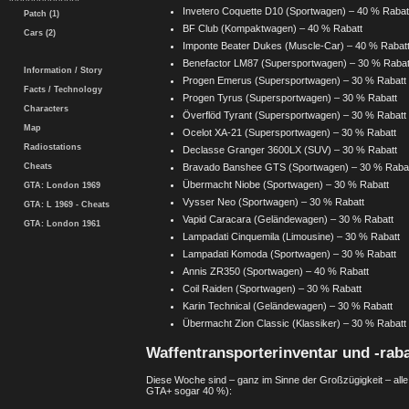
Invetero Coquette D10 (Sportwagen) – 40 % Rabat
Patch (1)
BF Club (Kompaktwagen) – 40 % Rabatt
Cars (2)
Imponte Beater Dukes (Muscle-Car) – 40 % Rabat
Benefactor LM87 (Supersportwagen) – 30 % Rabat
Information / Story
Progen Emerus (Supersportwagen) – 30 % Rabatt
Facts / Technology
Progen Tyrus (Supersportwagen) – 30 % Rabatt
Characters
Överflöd Tyrant (Supersportwagen) – 30 % Rabatt
Map
Ocelot XA-21 (Supersportwagen) – 30 % Rabatt
Radiostations
Declasse Granger 3600LX (SUV) – 30 % Rabatt
Cheats
Bravado Banshee GTS (Sportwagen) – 30 % Raba
Übermacht Niobe (Sportwagen) – 30 % Rabatt
GTA: London 1969
Vysser Neo (Sportwagen) – 30 % Rabatt
GTA: L 1969 - Cheats
Vapid Caracara (Geländewagen) – 30 % Rabatt
GTA: London 1961
Lampadati Cinquemila (Limousine) – 30 % Rabatt
Lampadati Komoda (Sportwagen) – 30 % Rabatt
Annis ZR350 (Sportwagen) – 40 % Rabatt
Coil Raiden (Sportwagen) – 30 % Rabatt
Karin Technical (Geländewagen) – 30 % Rabatt
Übermacht Zion Classic (Klassiker) – 30 % Rabatt
Waffentransporterinventar und -raba
Diese Woche sind – ganz im Sinne der Großzügigkeit – alle A
GTA+ sogar 40 %):