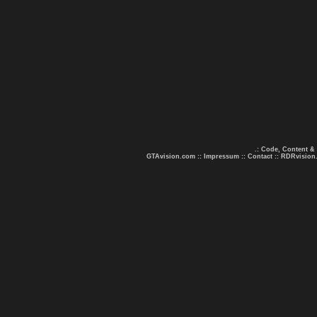
.: Code, Content &
GTAvision.com
::
Impressum
::
Contact
::
RDRvision