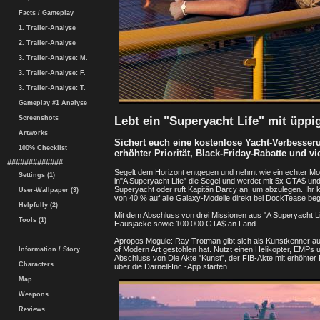
Facts / Gameplay
1. Trailer-Analyse
2. Trailer-Analyse
3. Trailer-Analyse: M.
3. Trailer-Analyse: F.
3. Trailer-Analyse: T.
Gameplay #1 Analyse
Lebt ein "Superyacht Life" mit üpp
Screenshots
Artworks
Sichert euch eine kostenlose Yacht-Verbesser
100% Checklist
erhöhter Priorität, Black-Friday-Rabatte und v
#############
Segelt dem Horizont entgegen und nehmt wie ein echter Mo
Settings (1)
in"A Superyacht Life" die Segel und werdet mit 5x GTA$ und
Superyacht oder ruft Kapitän Darcy an, um abzulegen. Ihr 
User-Wallpaper (3)
von 40 % auf alle Galaxy-Modelle direkt bei DockTease beg
Helpfully (2)
Mit dem Abschluss von drei Missionen aus "A Superyacht Life
Tools (1)
Hausjacke sowie 100.000 GTA$ an Land.
Apropos Mogule: Ray Trotman gibt sich als Kunstkenner a
of Modern Art gestohlen hat. Nutzt einen Helikopter, EMPs
Information / Story
Abschluss von Die Akte "Kunst", der FIB-Akte mit erhöhter P
Characters
über die Darnell-Inc.-App starten.
Map
Weapons
Reviews