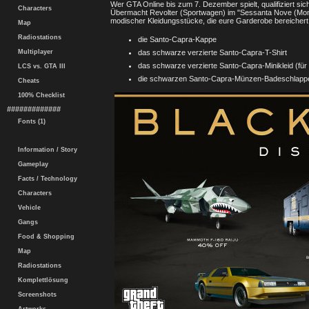
Wer GTA Online bis zum 7. Dezember spielt, qualifiziert si
Characters
Übermacht Revolter (Sportwagen) im "Sessanta Nove (Mono
modischer Kleidungsstücke, die eure Garderobe bereichert
Map
Radiostations
die Santo-Capra-Kappe
das schwarze verzierte Santo-Capra-T-Shirt
Multiplayer
das schwarze verzierte Santo-Capra-Minikleid (für 
LCS vs. GTA III
die schwarzen Santo-Capra-Münzen-Badeschlapp
Cheats
100% Checklist
#############
Fonts (1)
Information / Story
Gameplay
Facts / Technology
Characters
Vehicle
Gangs
Food & Shopping
Map
Radiostations
Komplettlösung
Screenshots