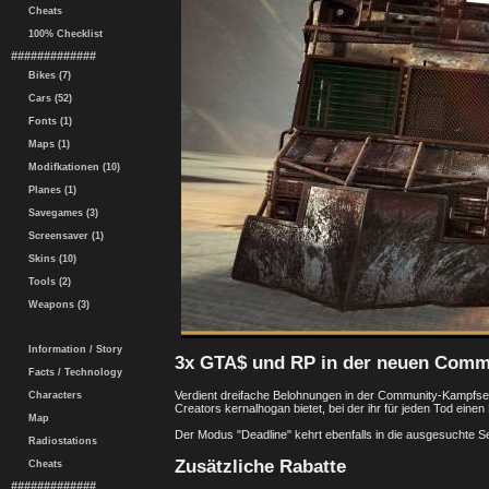
Cheats
100% Checklist
#############
Bikes (7)
Cars (52)
Fonts (1)
Maps (1)
Modifkationen (10)
Planes (1)
Savegames (3)
Screensaver (1)
Skins (10)
Tools (2)
Weapons (3)
Information / Story
3x GTA$ und RP in der neuen Comm
Facts / Technology
Verdient dreifache Belohnungen in der Community-Kampfseri
Characters
Creators kernalhogan bietet, bei der ihr für jeden Tod einen 
Map
Der Modus "Deadline" kehrt ebenfalls in die ausgesuchte S
Radiostations
Zusätzliche Rabatte
Cheats
#############