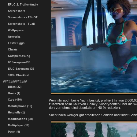
EFLC 2. Trailer-Analy.
Screenshots
Screenshots - TBoGT
Screenshots - TLaD
Wallpapers
Artworks
Easter Eggs
Cheats
Komplettlösung
IV Savegame-DB
EfLC Savegame-DB
100% Checklist
#############
Bikes (22)
Boats (1)
Cars (470)
Wenn ihr noch keine Yacht besitzt, profitiert ihr von 2.00
zusätzlich beim Kauf von Galaxy-Superyachten über die W
Mobilephone (13)
dort vornehmt, sind ebenfalls um 40 % reduziert.
Helpfully (1)
Sucht nach weniger gut erhaltenen Schiffen und findet Sch
Modifications (98)
Multiplayer (18)
Patch (9)