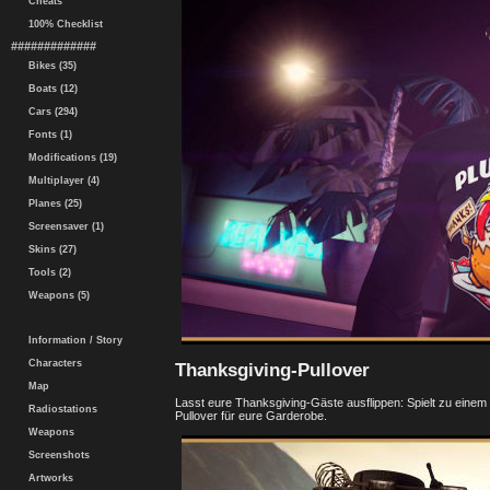
Cheats
100% Checklist
#############
Bikes (35)
Boats (12)
Cars (294)
Fonts (1)
Modifications (19)
Multiplayer (4)
Planes (25)
Screensaver (1)
Skins (27)
Tools (2)
Weapons (5)
Information / Story
Characters
Thanksgiving-Pullover
Map
Lasst eure Thanksgiving-Gäste ausflippen: Spielt zu einem
Radiostations
Pullover für eure Garderobe.
Weapons
Screenshots
Artworks