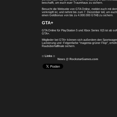
beschafft, um euch euer Traumhaus zu sichern.
Besucht die Webseite von GTA Online, meldet euch mit d
verknüpft ist, und nehmt bis zum 7. Dezember teil, um euc
einen Geldbonus von bis zu 4.000.000 GTA$ zu sichern.
GTA+
GTA Online für PlayStation 5 und Xbox Series X|S ist ab sof
GTA+.
Mitglieder bei GTA+ können sich außerdem den Sportwage
Lackierung und -Felgenfarbe "magenta-grüner Flop", erhö
Raubüberfallfinale sichern.
:: Links ::
News @ RockstarGames.com