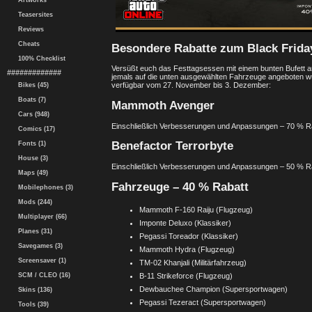
Artworks
Teasersites
Reviews
Cheats
Besondere Rabatte zum Black Frida
100% Checklist
Versüßt euch das Festtagsessen mit einem bunten Bufett an
#############
jemals auf die unten ausgewählten Fahrzeuge angeboten wurd
verfügbar vom 27. November bis 3. Dezember:
Bikes (45)
Boats (7)
Mammoth Avenger
Cars (948)
Einschließlich Verbesserungen und Anpassungen – 70 % R
Comics (17)
Benefactor Terrorbyte
Fonts (1)
House (3)
Einschließlich Verbesserungen und Anpassungen – 50 % R
Maps (49)
Fahrzeuge – 40 % Rabatt
Mobilephones (3)
Mods (244)
Mammoth F-160 Raiju (Flugzeug)
Multiplayer (66)
Imponte Deluxo (Klassiker)
Planes (31)
Pegassi Toreador (Klassiker)
Savegames (3)
Mammoth Hydra (Flugzeug)
Screensaver (1)
TM-02 Khanjali (Militärfahrzeug)
SCM / CLEO (16)
B-11 Strikeforce (Flugzeug)
Dewbauchee Champion (Supersportwagen)
Skins (136)
Pegassi Tezeract (Supersportwagen)
Tools (39)