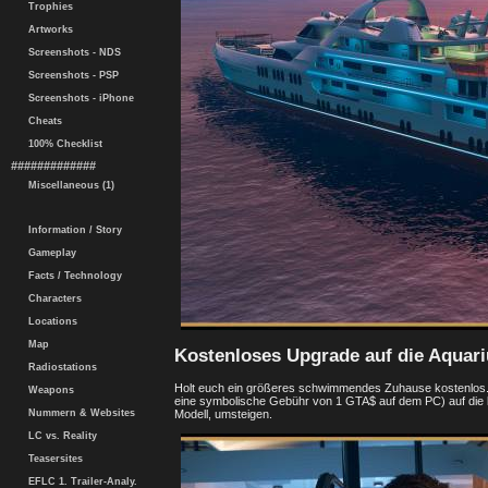
Trophies
Artworks
Screenshots - NDS
Screenshots - PSP
Screenshots - iPhone
Cheats
100% Checklist
#############
Miscellaneous (1)
Information / Story
Gameplay
Facts / Technology
Characters
Locations
Map
Kostenloses Upgrade auf die Aquar
Radiostations
Holt euch ein größeres schwimmendes Zuhause kostenlos. 
Weapons
eine symbolische Gebühr von 1 GTA$ auf dem PC) auf die l
Modell, umsteigen.
Nummern & Websites
LC vs. Reality
Teasersites
EFLC 1. Trailer-Analy.