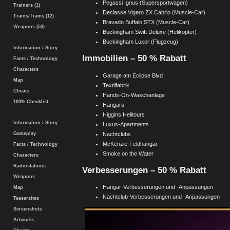
Pegassi Ignus (Supersportwagen)
Trainers (1)
Declasse Vigero ZX Cabrio (Muscle-Car)
Trains/Trams (12)
Bravado Buffalo STX (Muscle-Car)
Weapons (53)
Buckingham Swift Deluxe (Helikopter)
Buckingham Luxor (Flugzeug)
Information / Story
Immobilien – 50 % Rabatt
Facts / Technology
Characters
Garage am Eclipse Blvd
Map
Textilfabrik
Cheats
Hands-On-Waschanlage
100% Checklist
Hangars
Higgins Helitours
Information / Story
Luxus-Apartments
Nachtclubs
Gameplay
McKenzie-Feldhangar
Facts / Technology
Smoke on the Water
Characters
Radiostations
Verbesserungen – 50 % Rabatt
Weapons
Hangar-Verbesserungen und -Anpassungen
Map
Nachtclub-Verbesserungen und -Anpassungen
Teasersites
Screenshots
Artworks