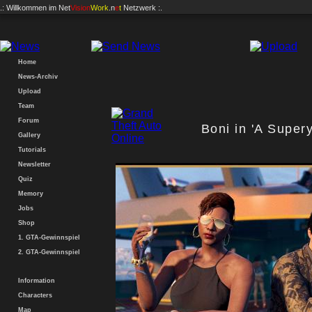
.: Willkommen im
Net
Vision
Work
.n
e
t
Netzwerk :.
Home
News-Archiv
Upload
Team
Forum
Boni in 'A Super
Gallery
Tutorials
Newsletter
Quiz
Memory
Jobs
Shop
1. GTA-Gewinnspiel
2. GTA-Gewinnspiel
Information
Characters
Map