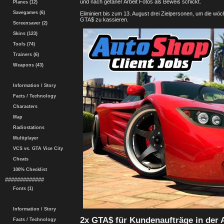
und nach getaner Arbeit Fotos als Beweis schickt.
Planes (12)
Savegames (6)
Eliminiert bis zum 13. August drei Zielpersonen, um die w
GTA$ zu kassieren.
Screensaver (2)
Skins (123)
Tools (74)
Trainers (6)
Weapons (43)
Information / Story
Facts / Technology
Characters
Map
Radiostations
Multiplayer
VCS vs. GTA Vice City
Cheats
100% Checklist
#############
Fonts (1)
Information / Story
2x GTA$ für Kundenaufträge in der 
Facts / Technology