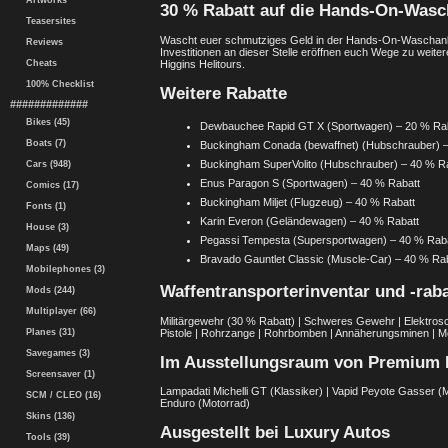
Artworks
30 % Rabatt auf die Hands-On-Wasc
Teasersites
Wascht euer schmutziges Geld in der Hands-On-Waschanlage 
Reviews
Investitionen an dieser Stelle eröffnen euch Wege zu weit
Cheats
Higgins Helitours.
100% Checklist
Weitere Rabatte
#############
Bikes (45)
Dewbauchee Rapid GT X (Sportwagen) – 20 % Ra
Boats (7)
Buckingham Conada (bewaffnet) (Hubschrauber) –
Buckingham SuperVolito (Hubschrauber) – 40 % R
Cars (948)
Enus Paragon S (Sportwagen) – 40 % Rabatt
Comics (17)
Buckingham Miljet (Flugzeug) – 40 % Rabatt
Fonts (1)
Karin Everon (Geländewagen) – 40 % Rabatt
House (3)
Pegassi Tempesta (Supersportwagen) – 40 % Rab
Maps (49)
Bravado Gauntlet Classic (Muscle-Car) – 40 % Ra
Mobilephones (3)
Waffentransporterinventar und -raba
Mods (244)
Multiplayer (66)
Militärgewehr (30 % Rabatt) | Schweres Gewehr | Elektrosch
Pistole | Rohrzange | Rohrbomben | Annäherungsminen | M
Planes (31)
Savegames (3)
Im Ausstellungsraum von Premium 
Screensaver (1)
Lampadati Michelli GT (Klassiker) | Vapid Peyote Gasser (M
SCM / CLEO (16)
Enduro (Motorrad)
Skins (136)
Ausgestellt bei Luxury Autos
Tools (39)