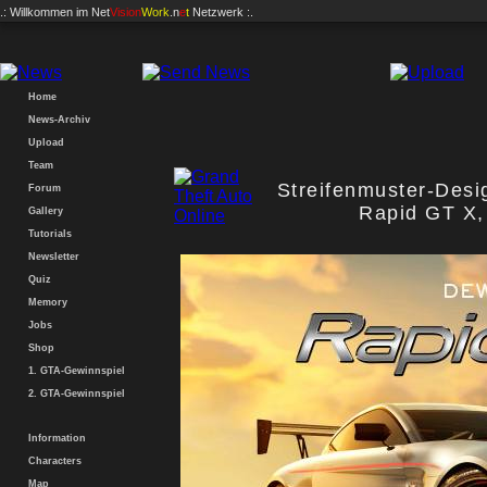
.: Willkommen im
Net
Vision
Work
.n
e
t
Netzwerk :.
Home
News-Archiv
Upload
Team
Streifenmuster-Des
Forum
Rapid GT X,
Gallery
Tutorials
Newsletter
Quiz
Memory
Jobs
Shop
1. GTA-Gewinnspiel
2. GTA-Gewinnspiel
Information
Characters
Map