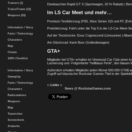
Trainers (1)
Dewbauchee Rapid GT X (Sportwagen, 20 % Rabatt) | Ben
Trains/Trams (12)
Im LS Car Meet und mehr…
Weapons (53)
Premium-Testfahrzeug (PS5, Xbox Series X|S und PC [Enh
Information / Story
Preisfahrzeug: Fahrt unter die Top 5 in der LS-Car-Meet-S
Facts / Technology
Auf der Teststrecke: Enus Cognoscenti (Limousine) | Alba
Characters
Am Glücksrad: Karin Boor (Geländewagen)
Map
GTA+
Cheats
100% Checklist
Mitglieder bei GTA+ erhalten im Vinewood Car Club einen 
Lackierung und -Felgenfarbe "hellblaue Perle", den blauen
Außerdem erhalten Mitglieder jeden Monat 500.000 GTA$ auf 
Information / Story
Zugriff auf klassische Rockstar-Games-Titel in der Spieleb
Gameplay
Facts / Technology
:: Links ::
News @ RockstarGames.com
Characters
Radiostations
Weapons
Map
Teasersites
Screenshots
Artworks