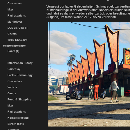
Characters
Vergesst vor lauter Gelegenheiten, Schwarzgeld zu verdie
Kundenaufträge in der Autowerkstatt: sobald ein Kunde sei
Map
und fahrt es dann entweder selbst zurück oder beauftragt eur
Radiostations
Aufgabe, um diese Woche 2x GTA$ zu verdienen.
Multiplayer
LCS vs. GTA III
Cheats
100% Checklist
#############
Fonts (1)
Information / Story
Gameplay
Facts / Technology
Characters
Vehicle
Gangs
Food & Shopping
Map
Radiostations
Komplettlösung
Screenshots