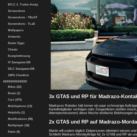
EFLC 2. Trailer-Analy.
Screenshots
Screenshots - TBoGT
Screenshots - TLaD
Wallpapers
Artworks
Easter Eggs
Cheats
Komplettlösung
IV Savegame-DB
EfLC Savegame-DB
100% Checklist
#############
Bikes (22)
Boats (1)
3x GTA$ und RP für Madrazo-Konta
Cars (470)
Madrazos Rolodex hält immer ein paar schmutzige Aufträge 
Mobilephone (13)
Kartellmitglieder verfolgen oder Zeugenlisten stehlen müss
Attentatsmissionen) diese Woche dreifache Belohnungen a
Helpfully (1)
Modifications (98)
2x GTA$ und RP auf Madrazo-Morda
Multiplayer (18)
Martin will zudem täglich Zielpersonen eliminiert wissen un
Patch (9)
Schließt Madrazo-Mordaufträge für 2x GTA$ und RP ab und 