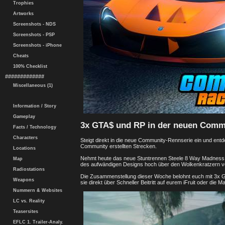
Trophies
Artworks
Screenshots - NDS
Screenshots - PSP
Screenshots - iPhone
Cheats
100% Checklist
#############
Miscellaneous (1)
Information / Story
Gameplay
3x GTA$ und RP in der neuen Comm
Facts / Technology
Characters
Steigt direkt in die neue Community-Rennserie ein und entde
Community erstellten Strecken.
Locations
Nehmt heute das neue Stuntrennen Steele 8 Way Madness au
Map
des aufwändigen Designs hoch über den Wolkenkratzern v
Radiostations
Die Zusammenstellung dieser Woche belohnt euch mit 3x G
Weapons
sie direkt über Schneller Beitritt auf eurem iFruit oder die
Nummern & Websites
LC vs. Reality
Teasersites
EFLC 1. Trailer-Analy.