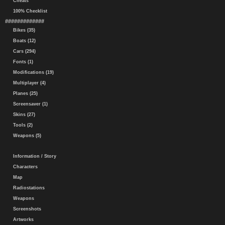
Cheats
100% Checklist
#############
Bikes (35)
Boats (12)
Cars (294)
Fonts (1)
Modifications (19)
Multiplayer (4)
Planes (25)
Screensaver (1)
Skins (27)
Tools (2)
Weapons (5)
Information / Story
Characters
Map
Radiostations
Weapons
Screenshots
Artworks