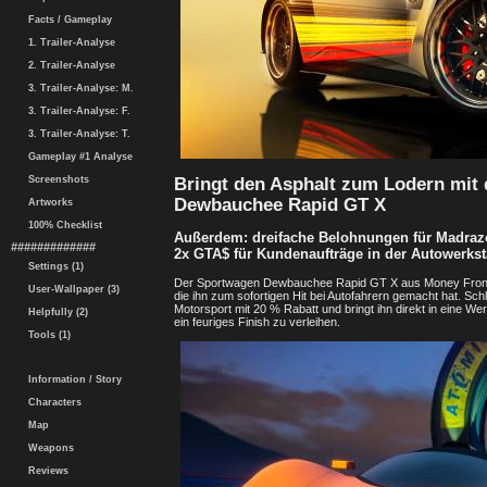
Facts / Gameplay
1. Trailer-Analyse
2. Trailer-Analyse
3. Trailer-Analyse: M.
3. Trailer-Analyse: F.
3. Trailer-Analyse: T.
Gameplay #1 Analyse
Bringt den Asphalt zum Lodern mit
Screenshots
Dewbauchee Rapid GT X
Artworks
100% Checklist
Außerdem: dreifache Belohnungen für Madraz
#############
2x GTA$ für Kundenaufträge in der Autowerkst
Settings (1)
Der Sportwagen Dewbauchee Rapid GT X aus Money Fronts v
User-Wallpaper (3)
die ihn zum sofortigen Hit bei Autofahrern gemacht hat. S
Motorsport mit 20 % Rabatt und bringt ihn direkt in eine W
Helpfully (2)
ein feuriges Finish zu verleihen.
Tools (1)
Information / Story
Characters
Map
Weapons
Reviews