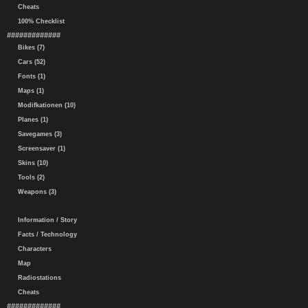
Cheats
100% Checklist
#############
Bikes (7)
Cars (52)
Fonts (1)
Maps (1)
Modifkationen (10)
Planes (1)
Savegames (3)
Screensaver (1)
Skins (10)
Tools (2)
Weapons (3)
Information / Story
Facts / Technology
Characters
Map
Radiostations
Cheats
#############