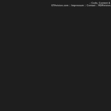
.: Code, Content &
GTAvision.com
::
Impressum
::
Contact
::
RDRvision